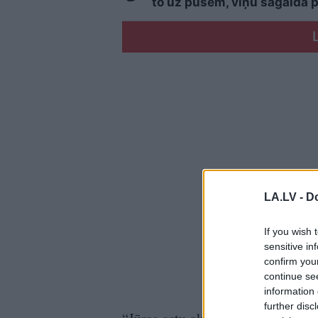
to uz pusēm, viņu sagaida 
LA.LV -
Do
If you wish 
sensitive in
confirm you
continue se
information 
further disc