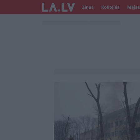
Ziņas
Kokteilis
Mājas