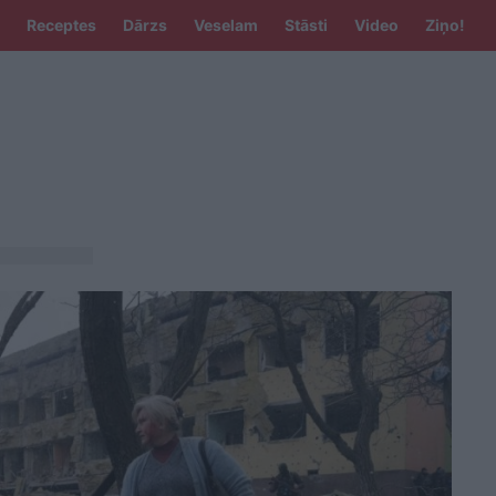
Receptes
Dārzs
Veselam
Stāsti
Video
Ziņo!