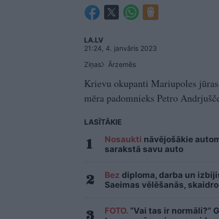
LA.LV
21:24, 4. janvāris 2023
Ziņas
Ārzemēs
Krievu okupanti Mariupoles jūras o
mēra padomnieks Petro Andrjušč
LASĪTĀKIE
Nosaukti
nāvējošākie automo
sarakstā savu auto
Bez
diploma, darba un izbij
Saeimas vēlēšanās, skaidro
FOTO.
“Vai tas ir normāli?” 