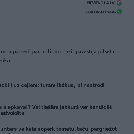
PIEVIENO LA.LV
SEKO WHATSAPP
stu pārvērš par militāru bāzi, pavēstīja pilsētas
enko.
biļi uz ceļiem: turam īkšķus, lai neatrodi
is slepkava!? Vai tiešām jebkurš var kandidēt
 advokāts
Guntars veikalā nopērk tomātu, taču, pārgriežot