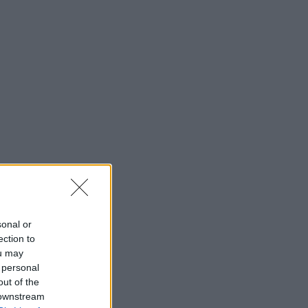
sonal or
ection to
ou may
 personal
out of the
 downstream