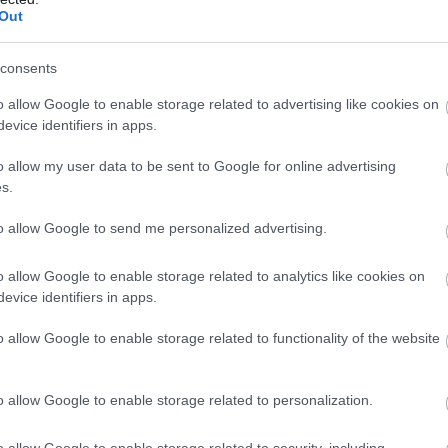
Out
unstes muižā
Rūgts! Latvijā
Atcelt
Ziņot
īvosies “Tūkstoš
slavenākais japānis
consents
ienas nakts
Masaki mijis gredzenus
aka”
ar mīļoto – kāzās
o allow Google to enable storage related to advertising like cookies on
izskanēja arī īpaši
evice identifiers in apps.
skaista latviešu
o allow my user data to be sent to Google for online advertising
dziesma
s.
to allow Google to send me personalized advertising.
o allow Google to enable storage related to analytics like cookies on
evice identifiers in apps.
o allow Google to enable storage related to functionality of the website
o allow Google to enable storage related to personalization.
o allow Google to enable storage related to security, including