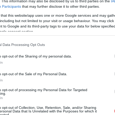
pārvērš par militāru bāzi. Decembra beigās no
. This information may also be disclosed by us to third parties on the
IA
Participants
that may further disclose it to other third parties.
ši, atskaitot speciālistus kolaboracionistus, un
Krievijas). Sākti darbi pie piestātņu sadalīšanas
 that this website/app uses one or more Google services and may gath
including but not limited to your visit or usage behaviour. You may click 
itārajās,” skaidroja amatpersona.
 to Google and its third-party tags to use your data for below specifi
ogle consent section.
ecembra trešajā dekādē “nosūtīti komandējumā” uz
azuduši. Kur viņi atrodas, tuviniekiem nav
l Data Processing Opt Outs
ierakumus. Sliktākajā – paši šajos ierakumos
o opt-out of the Sharing of my personal data.
inājuma,” norādīja Andrjuščenko.
In
o opt-out of the Sale of my Personal Data.
In
to opt-out of processing my Personal Data for Targeted
ing.
In
o opt-out of Collection, Use, Retention, Sale, and/or Sharing
ersonal Data that Is Unrelated with the Purposes for which it
lected.