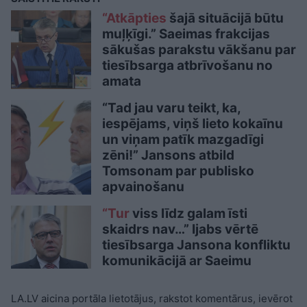
“Atkāpties
šajā situācijā būtu
muļķīgi.” Saeimas frakcijas
sākušas parakstu vākšanu par
tiesībsarga atbrīvošanu no
amata
“Tad jau varu teikt, ka,
iespējams, viņš lieto kokaīnu
un viņam patīk mazgadīgi
zēni!” Jansons atbild
Tomsonam par publisko
apvainošanu
“Tur
viss līdz galam īsti
skaidrs nav…” Ijabs vērtē
tiesībsarga Jansona konfliktu
komunikācijā ar Saeimu
LA.LV aicina portāla lietotājus, rakstot komentārus, ievērot