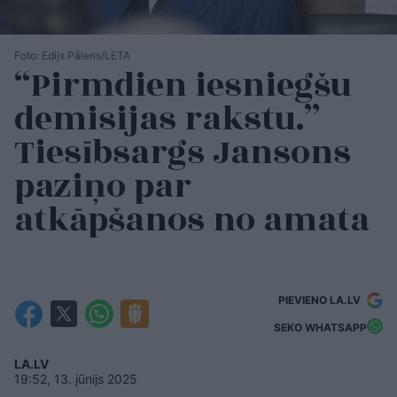
Foto: Edijs Pālens/LETA
“Pirmdien iesniegšu
demisijas rakstu.”
Tiesībsargs Jansons
paziņo par
atkāpšanos no amata
PIEVIENO LA.LV
SEKO WHATSAPP
LA.LV
19:52, 13. jūnijs 2025