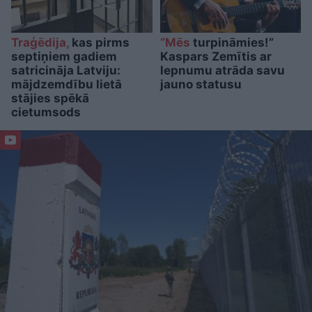
Traģēdija,
kas pirms
“Mēs
turpināmies!”
septiņiem gadiem
Kaspars Zemītis ar
satricināja Latviju:
lepnumu atrāda savu
mājdzemdību lietā
jauno statusu
stājies spēkā
cietumsods