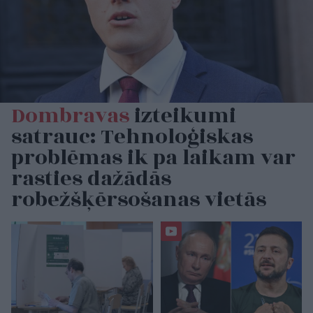
Dombravas
izteikumi
satrauc: Tehnoloģiskas
problēmas ik pa laikam var
rasties dažādās
robežšķērsošanas vietās