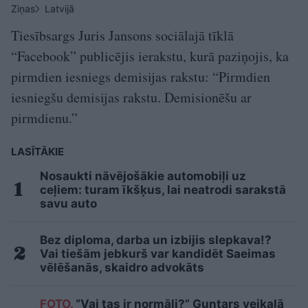
Ziņas
Latvijā
Tiesībsargs Juris Jansons sociālajā tīklā
“Facebook” publicējis ierakstu, kurā paziņojis, ka
pirmdien iesniegs demisijas rakstu: “Pirmdien
iesniegšu demisijas rakstu. Demisionēšu ar
pirmdienu.”
LASĪTĀKIE
Nosaukti nāvējošākie automobiļi uz
ceļiem: turam īkšķus, lai neatrodi sarakstā
savu auto
Bez diploma, darba un izbijis slepkava!?
Vai tiešām jebkurš var kandidēt Saeimas
vēlēšanās, skaidro advokāts
FOTO.
“Vai tas ir normāli?” Guntars veikalā