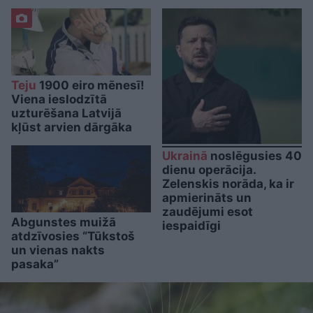
Teju
1900 eiro mēnesī!
Viena ieslodzītā
uzturēšana Latvijā
kļūst arvien dārgāka
Ukrainā
noslēgusies 40
dienu operācija.
Zelenskis norāda, ka ir
apmierināts un
zaudējumi esot
Abgunstes muižā
iespaidīgi
atdzīvosies “Tūkstoš
un vienas nakts
pasaka”