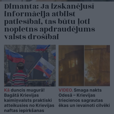
Dimanta: Ja izskanējusī
informācija atbilst
patiesībai, tas būtu ļoti
nopietns apdraudējums
valsts drošībai
Kā
duncis mugurā!
VIDEO.
Smaga nakts
Bagātā Krievijas
Odesā – Krievijas
kaimiņvalsts praktiski
triecienos sagrautas
atteikusies no Krievijas
ēkas un ievainoti cilvēki
naftas iepirkšanas