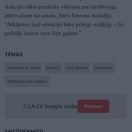
frakciju sākto parakstu vākšanu par tiesībsarga
atbrīvošanu no amata, Juris Jansons norādīja:
“Atkāpties šajā situācijā būtu pilnīgi muļķīgi – lai
politiķi izdara savu līdz galam.”
TĒMAS
atkāpšanās no amata
demisija
Juris Jansons
Tiesībsargs
Tiesībsargs Juris Jansons
LA.LV Google ziņās
Pievienot
SAISTĪTIE RAKSTI