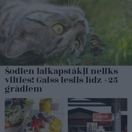
Šodien laikapstākļi neliks
vilties! Gaiss iesils līdz +25
grādiem