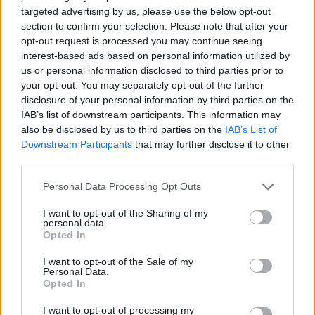
grābekļa
targeted advertising by us, please use the below opt-out
section to confirm your selection. Please note that after your
opt-out request is processed you may continue seeing
interest-based ads based on personal information utilized by
us or personal information disclosed to third parties prior to
your opt-out. You may separately opt-out of the further
disclosure of your personal information by third parties on the
IAB’s list of downstream participants. This information may
also be disclosed by us to third parties on the
IAB’s List of
Downstream Participants
that may further disclose it to other
third parties.
Please note that this website/app uses one or more Google
Personal Data Processing Opt Outs
services and may gather and store information including but
not limited to your visit or usage behaviour. You may click to
I want to opt-out of the Sharing of my
FOTO.
“Vai tas ir normāli?”
personal data.
grant or deny consent to Google and its third-party tags to
Opted In
Guntars veikalā nopērk
use your data for below specified purposes in below Google
tomātu, taču, pārgriežot to
consent section.
I want to opt-out of the Sale of my
Personal Data.
uz pusēm, viņu sagaida
Opted In
pārsteigums
I want to opt-out of processing my