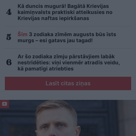
Kā duncis mugurā! Bagātā Krievijas
kaimiņvalsts praktiski atteikusies no
Krievijas naftas iepirkšanas
Šīm
3 zodiaka zīmēm augusts būs īsts
murgs – esi gatavs jau tagad!
Ar šo zodiaka zīmju pārstāvjiem labāk
nestrīdēties: viņi vienmēr atradīs veidu,
kā pamatīgi atriebties
Lasīt citas ziņas