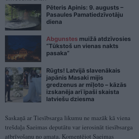
Pēteris Apinis: 9. augusts –
Pasaules Pamatiedzīvotāju
diena
Abgunstes
muižā atdzīvosies
“Tūkstoš un vienas nakts
pasaka”
Rūgts! Latvijā slavenākais
japānis Masaki mijis
gredzenus ar mīļoto – kāzās
izskanēja arī īpaši skaista
latviešu dziesma
Saskaņā ar Tiesībsarga likumu ne mazāk kā viena
trešdaļa Saeimas deputātu var ierosināt tiesībsarga
atbrīvošanu no amata. Komentējot Saeimas