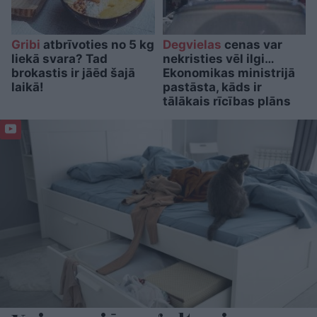
Gribi
atbrīvoties no 5 kg
Degvielas
cenas var
liekā svara? Tad
nekristies vēl ilgi…
brokastis ir jāēd šajā
Ekonomikas ministrijā
laikā!
pastāsta, kāds ir
tālākais rīcības plāns