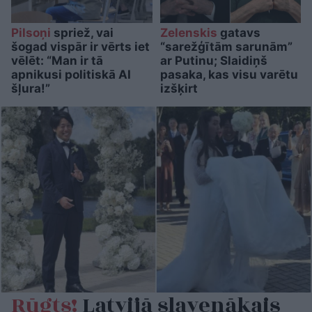
Pilsoņi
spriež, vai
Zelenskis
gatavs
šogad vispār ir vērts iet
“sarežģītām sarunām”
vēlēt: “Man ir tā
ar Putinu; Slaidiņš
apnikusi politiskā AI
pasaka, kas visu varētu
šļura!”
izšķirt
Rūgts!
Latvijā slavenākais