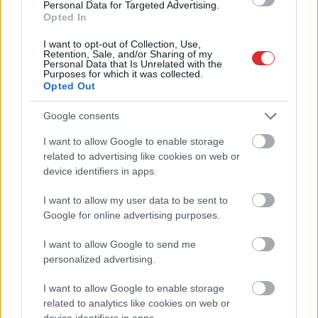
Personal Data for Targeted Advertising.
Opted In
I want to opt-out of Collection, Use,
Retention, Sale, and/or Sharing of my
Personal Data that Is Unrelated with the
Purposes for which it was collected.
Opted Out
Google consents
I want to allow Google to enable storage
Viņu
skatiens
TESTS.
Ja vari izlasīt
Atcelt
Ziņot
“izurbjas” citiem cauri:
vārdus, kas apgriezti
related to advertising like cookies on web or
3 datumi, kuros
augšpēdus, ar tevi
device identifiers in apps.
dzimušos mēdz
pagaidām viss ir
uzskatīt par
kārtībā
I want to allow my user data to be sent to
biedējošiem
Google for online advertising purposes.
I want to allow Google to send me
personalized advertising.
I want to allow Google to enable storage
related to analytics like cookies on web or
device identifiers in apps.