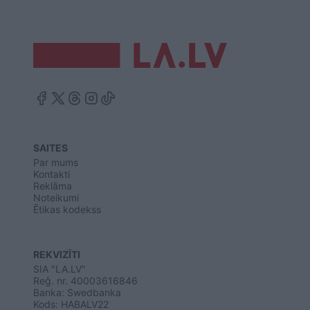
SAITES
Par mums
Kontakti
Reklāma
Noteikumi
Ētikas kodekss
REKVIZĪTI
SIA "LA.LV"
Reģ. nr. 40003616846
Banka: Swedbanka
Kods: HABALV22