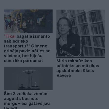
“Tikai
bagātie izmanto
sabiedrisko
transportu?” Ģimene
gribēja pavizināties ar
vilcienu, bet biļešu
cena lika pārdomāt
Miris rokmūzikas
pētnieks un mūzikas
apskatnieks Klāss
Vāvere
Šīm 3 zodiaka zīmēm
augusts būs īsts
murgs – esi gatavs jau
tagad!