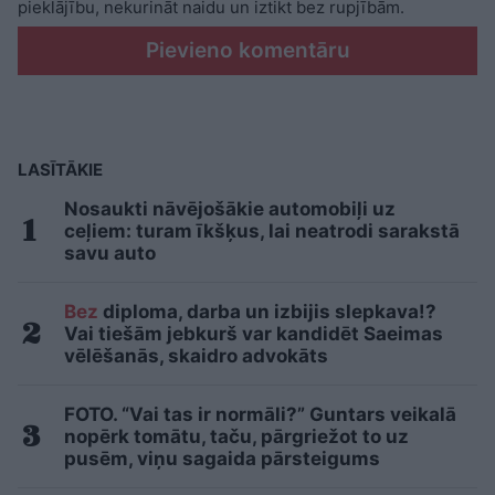
pieklājību, nekurināt naidu un iztikt bez rupjībām.
Pievieno komentāru
LASĪTĀKIE
Nosaukti nāvējošākie automobiļi uz
ceļiem: turam īkšķus, lai neatrodi sarakstā
savu auto
Bez
diploma, darba un izbijis slepkava!?
Vai tiešām jebkurš var kandidēt Saeimas
vēlēšanās, skaidro advokāts
FOTO. “Vai tas ir normāli?” Guntars veikalā
nopērk tomātu, taču, pārgriežot to uz
pusēm, viņu sagaida pārsteigums