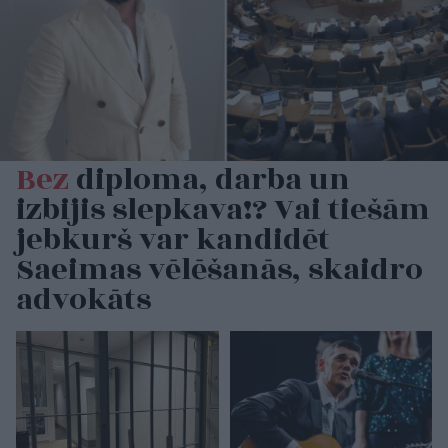
Bez
diploma, darba un
izbijis slepkava!? Vai tiešām
jebkurš var kandidēt
Saeimas vēlēšanās, skaidro
advokāts