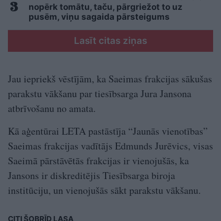
nopērk tomātu, taču, pārgriežot to uz
pusēm, viņu sagaida pārsteigums
Lasīt citas ziņas
Jau iepriekš vēstījām, ka Saeimas frakcijas sākušas
parakstu vākšanu par tiesībsarga Jura Jansona
atbrīvošanu no amata.
Kā aģentūrai LETA pastāstīja “Jaunās vienotības”
Saeimas frakcijas vadītājs Edmunds Jurēvics, visas
Saeimā pārstāvētās frakcijas ir vienojušās, ka
Jansons ir diskreditējis Tiesībsarga biroja
institūciju, un vienojušās sākt parakstu vākšanu.
CITI ŠOBRĪD LASA