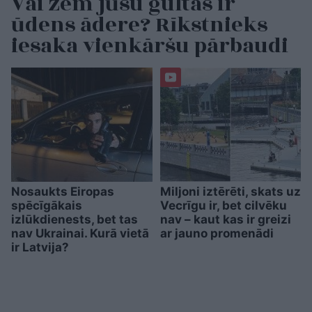
Vai zem jūsu gultas ir
ūdens ādere? Rīkstnieks
iesaka vienkāršu pārbaudi
Nosaukts Eiropas
Miljoni iztērēti, skats uz
spēcīgākais
Vecrīgu ir, bet cilvēku
izlūkdienests, bet tas
nav – kaut kas ir greizi
nav Ukrainai. Kurā vietā
ar jauno promenādi
ir Latvija?