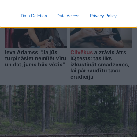
Data Deletion
Data Access
Privacy Policy
Ieva Adamss: “Ja jūs
Cilvēkus
aizrāvis ātrs
turpināsiet nemīlēt vīru
IQ tests: tas liks
un dot, jums būs vēzis”
izkustināt smadzenes,
lai pārbaudītu tavu
erudīciju