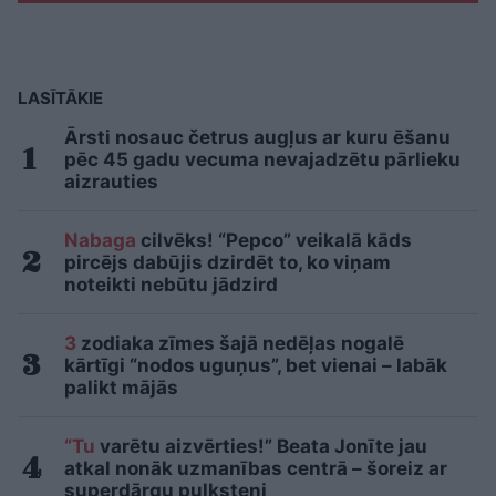
LASĪTĀKIE
Ārsti nosauc četrus augļus ar kuru ēšanu
pēc 45 gadu vecuma nevajadzētu pārlieku
aizrauties
Nabaga
cilvēks! “Pepco” veikalā kāds
pircējs dabūjis dzirdēt to, ko viņam
noteikti nebūtu jādzird
3
zodiaka zīmes šajā nedēļas nogalē
kārtīgi “nodos uguņus”, bet vienai – labāk
palikt mājās
“Tu
varētu aizvērties!” Beata Jonīte jau
atkal nonāk uzmanības centrā – šoreiz ar
superdārgu pulksteni