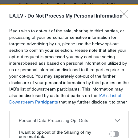
Ar
šo zodiaka zīmju pārstāvjiem labāk
nestrīdēties: viņi vienmēr atradīs veidu,
LA.LV -
Do Not Process My Personal Information
kā pamatīgi atriebties
If you wish to opt-out of the sale, sharing to third parties, or
Lasīt citas ziņas
processing of your personal or sensitive information for
targeted advertising by us, please use the below opt-out
section to confirm your selection. Please note that after your
opt-out request is processed you may continue seeing
interest-based ads based on personal information utilized by
us or personal information disclosed to third parties prior to
your opt-out. You may separately opt-out of the further
disclosure of your personal information by third parties on the
IAB’s list of downstream participants. This information may
also be disclosed by us to third parties on the
IAB’s List of
Downstream Participants
that may further disclose it to other
third parties.
Please note that this website/app uses one or more Google
Personal Data Processing Opt Outs
services and may gather and store information including but
not limited to your visit or usage behaviour. You may click to
I want to opt-out of the Sharing of my
“Tā
var ākstīties savā
personal data.