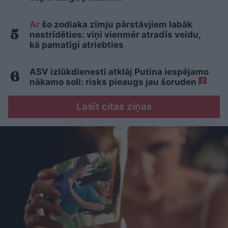
Ar
šo zodiaka zīmju pārstāvjiem labāk
nestrīdēties: viņi vienmēr atradīs veidu,
kā pamatīgi atriebties
ASV izlūkdienesti atklāj Putina iespējamo
nākamo soli: risks pieaugs jau šoruden
2
Lasīt citas ziņas