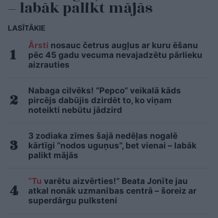
– labāk palikt mājās
LASĪTĀKIE
Ārsti
nosauc četrus augļus ar kuru ēšanu
pēc 45 gadu vecuma nevajadzētu pārlieku
aizrauties
Nabaga cilvēks! “Pepco” veikalā kāds
pircējs dabūjis dzirdēt to, ko viņam
noteikti nebūtu jādzird
3 zodiaka zīmes šajā nedēļas nogalē
kārtīgi “nodos uguņus”, bet vienai – labāk
palikt mājās
“Tu
varētu aizvērties!” Beata Jonīte jau
atkal nonāk uzmanības centrā – šoreiz ar
superdārgu pulksteni