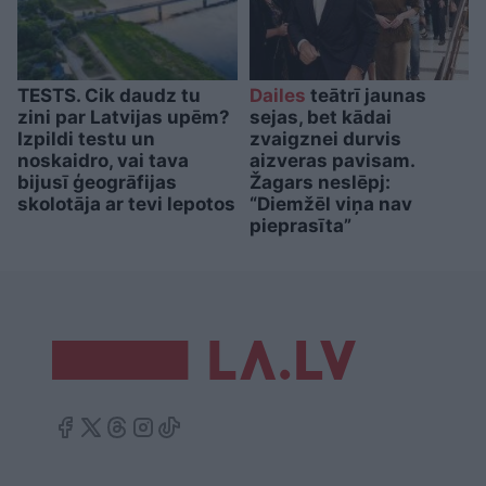
TESTS. Cik daudz tu
Dailes
teātrī jaunas
zini par Latvijas upēm?
sejas, bet kādai
Izpildi testu un
zvaigznei durvis
noskaidro, vai tava
aizveras pavisam.
bijusī ģeogrāfijas
Žagars neslēpj:
skolotāja ar tevi lepotos
“Diemžēl viņa nav
pieprasīta”