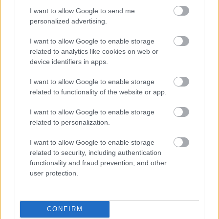
I want to allow Google to send me
personalized advertising.
I want to allow Google to enable storage
related to analytics like cookies on web or
device identifiers in apps.
I want to allow Google to enable storage
related to functionality of the website or app.
I want to allow Google to enable storage
related to personalization.
Horoskopi
7. augustam.
I want to allow Google to enable storage
Šodien vislabāk par tevi
related to security, including authentication
functionality and fraud prevention, and other
runās paveiktais, tāpēc nav
user protection.
nepieciešams visu sīki
skaidrot
CONFIRM