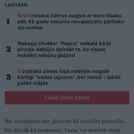
LASĪTĀKIE
Ārsti
nosauc četrus augļus ar kuru ēšanu
pēc 45 gadu vecuma nevajadzētu pārlieku
aizrauties
Nabaga cilvēks! “Pepco” veikalā kāds
pircējs dabūjis dzirdēt to, ko viņam
noteikti nebūtu jādzird
3
zodiaka zīmes šajā nedēļas nogalē
kārtīgi “nodos uguņus”, bet vienai – labāk
palikt mājās
Lasīt citas ziņas
Šie secinājumi nav jāuztver kā absolūta patiesība,
bet drīzāk kā tendences, kuras var novērot starp