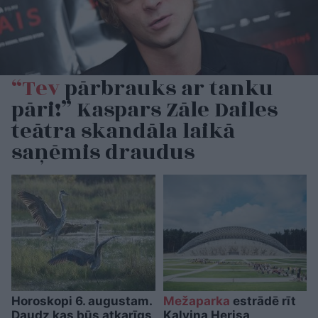
“Tev
pārbrauks ar tanku
pāri!” Kaspars Zāle Dailes
teātra skandāla laikā
saņēmis draudus
Horoskopi 6. augustam.
Mežaparka
estrādē rīt
Daudz kas būs atkarīgs
Kalvina Herisa