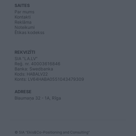
SAITES
Par mums
Kontakti
Reklāma
Noteikumi
Ētikas kodekss
REKVIZĪTI
SIA "LA.LV"
Reģ. nr. 40003616846
Banka: Swedbanka
Kods: HABALV22
Konts: LV64HABA0551043479309
ADRESE
Blaumaņa 32 - 1A, Rīga
© SIA "Ekis&Co-Positioning and Consulting"