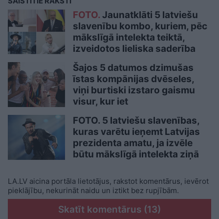
SAISTĪTIE RAKSTI
FOTO.
Jaunatklāti 5 latviešu
slavenību kombo, kuriem, pēc
mākslīgā intelekta teiktā,
izveidotos lieliska saderība
Šajos 5 datumos dzimušas
īstas kompānijas dvēseles,
viņi burtiski izstaro gaismu
visur, kur iet
FOTO. 5 latviešu slavenības,
kuras varētu ieņemt Latvijas
prezidenta amatu, ja izvēle
būtu mākslīgā intelekta ziņā
LA.LV aicina portāla lietotājus, rakstot komentārus, ievērot
pieklājību, nekurināt naidu un iztikt bez rupjībām.
Skatīt komentārus (13)