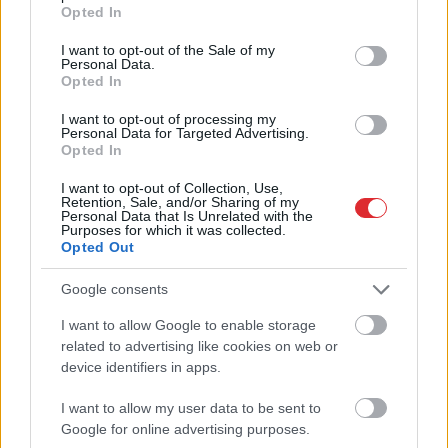
grant or deny consent to Google and its third-party tags to
Opted In
virtuvē, nevis uz skatuves!”
use your data for below specified purposes in below Google
Elita Mīlgrāve ļāvusies
consent section.
I want to opt-out of the Sale of my
Personal Data.
negaidīti erotiskai skatuves
Opted In
deja ar Eirovīzijas zvaigzni
I want to opt-out of processing my
Personal Data for Targeted Advertising.
Opted In
I want to opt-out of Collection, Use,
Retention, Sale, and/or Sharing of my
Personal Data that Is Unrelated with the
Purposes for which it was collected.
Opted Out
Google consents
Vai darbs no 9.00 līdz
“Es
neesmu muļķe!”
I want to allow Google to enable storage
Atcelt
Ziņot
17.00 jūs tracina?
Elīna Didrihsone atklāj,
related to advertising like cookies on web or
Numerologi izceļ četrus
kā iemācījusies
device identifiers in apps.
dzimšanas datumus,
sadzīvot ar visu, kas
kuru īpašniekiem
par viņu tiek runāts
I want to allow my user data to be sent to
brīvība ir īpaši svarīga
Google for online advertising purposes.