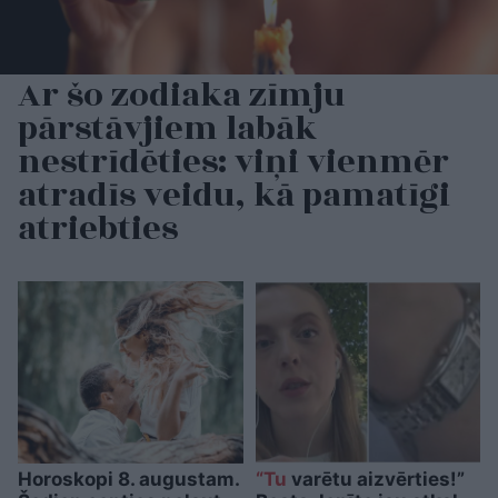
Ar šo zodiaka zīmju
pārstāvjiem labāk
nestrīdēties: viņi vienmēr
atradīs veidu, kā pamatīgi
atriebties
Horoskopi 8. augustam.
“Tu
varētu aizvērties!”