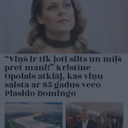
“Viņš ir tik ļoti silts un mīļš
pret mani!” Kristīne
Opolais atklāj, kas viņu
saista ar 85 gadus veco
Plasido Domingo