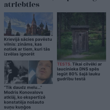
atriebties
Krievijā sācies pavēstu
vilnis: zināms, kas
notiek ar tiem, kuri tās
izvēlas ignorēt
TESTS.
Tikai cilvēki ar
laucinieka DNS spēs
iegūt 80% šajā lauku
gudrību testā
“Tik daudz melu…”
Modris Konovalovs
atklāj, ko ekspertīzē
konstatēja nošauto
suņu kuņģos