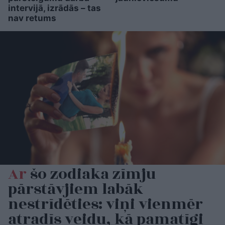
intervijā, izrādās – tas
nav retums
Ar
šo zodiaka zīmju
pārstāvjiem labāk
nestrīdēties: viņi vienmēr
atradīs veidu, kā pamatīgi