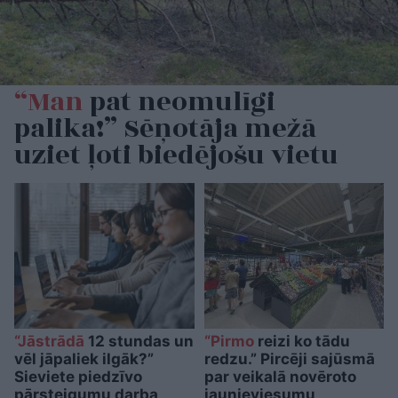
“Man
pat neomulīgi
palika!” Sēņotāja mežā
uziet ļoti biedējošu vietu
“Jāstrādā
12 stundas un
“Pirmo
reizi ko tādu
vēl jāpaliek ilgāk?”
redzu.” Pircēji sajūsmā
Sieviete piedzīvo
par veikalā novēroto
pārsteigumu darba
jaunieviesumu