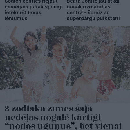
Šodien centies neļaut
Beata Jonīte jau atkal
emocijām pārāk spēcīgi
nonāk uzmanības
ietekmēt tavus
centrā – šoreiz ar
lēmumus
superdārgu pulksteni
3 zodiaka zīmes šajā
nedēļas nogalē kārtīgi
“nodos uguņus”, bet vienai