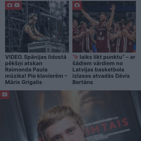
VIDEO. Spānijas lidostā
“Ir
laiks likt punktu” – ar
pēkšņi atskan
šādiem vārdiem no
Raimonda Paula
Latvijas basketbola
mūzika! Pie klavierēm –
izlases atvadās Dāvis
Māris Grigalis
Bertāns