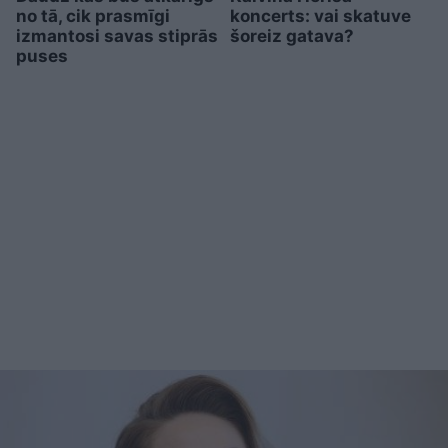
no tā, cik prasmīgi
koncerts: vai skatuve
izmantosi savas stiprās
šoreiz gatava?
puses