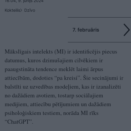
16:04, 9. jūnijs 2024
Kokteilis
Dzīvo
7. februāris
Mākslīgais intelekts (MI) ir identificējis piecus
datumus, kuros dzimušajiem cilvēkiem ir
paaugstināta tendence meklēt laimi ārpus
attiecībām, dodoties “pa kreisi”. Šie secinājumi ir
balstīti uz uzvedības modeļiem, kas ir izanalizēti
no dažādiem avotiem, tostarp sociālajiem
medijiem, attiecību pētījumiem un dažādiem
psiholoģiskiem testiem, norāda MI rīks
“ChatGPT”.