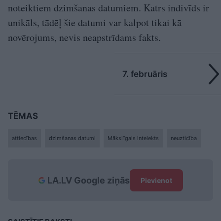
noteiktiem dzimšanas datumiem. Katrs indivīds ir
unikāls, tādēļ šie datumi var kalpot tikai kā
novērojums, nevis neapstrīdams fakts.
7. februāris
TĒMAS
attiecības
dzimšanas datumi
Mākslīgais intelekts
neuzticība
LA.LV Google ziņās
Pievienot