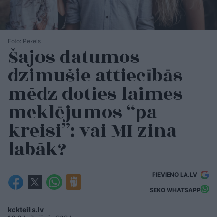
Foto: Pexels
Šajos datumos
dzimušie attiecībās
mēdz doties laimes
meklējumos “pa
kreisi”: vai MI zina
labāk?
PIEVIENO LA.LV
SEKO WHATSAPP
kokteilis.lv