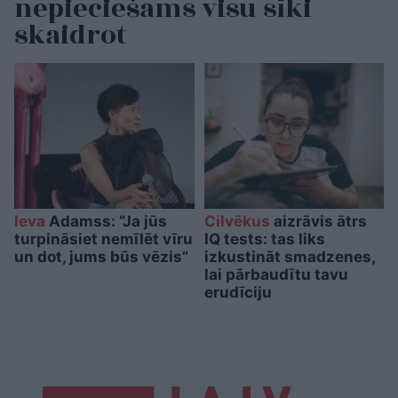
nepieciešams visu sīki
skaidrot
Ieva
Adamss: “Ja jūs
Cilvēkus
aizrāvis ātrs
turpināsiet nemīlēt vīru
IQ tests: tas liks
un dot, jums būs vēzis”
izkustināt smadzenes,
lai pārbaudītu tavu
erudīciju