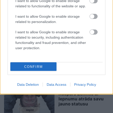
I want to allow Google to enable storage
Guntars veikalā nopērk
related to functionality of the website or app.
tomātu, taču, pārgriežot to
uz pusēm, viņu sagaida
I want to allow Google to enable storage
related to personalization.
pārsteigums
I want to allow Google to enable storage
related to security, including authentication
functionality and fraud prevention, and other
user protection.
Kā
duncis mugurā!
CONFIRM
Bagātā Krievijas
kaimiņvalsts praktiski
atteikusies no Krievijas
naftas iepirkšanas
Data Deletion
Data Access
Privacy Policy
“Mēs turpināmies!”
Kaspars Zemītis ar
lepnumu atrāda savu
jauno statusu