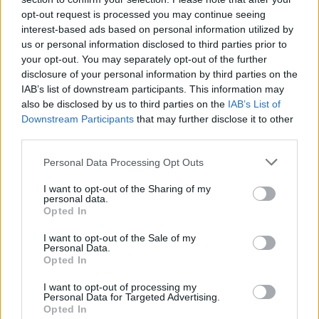
opt-out request is processed you may continue seeing
interest-based ads based on personal information utilized by
us or personal information disclosed to third parties prior to
your opt-out. You may separately opt-out of the further
disclosure of your personal information by third parties on the
IAB’s list of downstream participants. This information may
Latviešu varēšanai atkal
also be disclosed by us to third parties on the
IAB’s List of
jauns pierādījums – mūsu
Downstream Participants
that may further disclose it to other
third parties.
pētnieks izstrādājis
vakcīnu pret Laimas
Please note that this website/app uses one or more Google
Personal Data Processing Opt Outs
services and may gather and store information including but
slimību
not limited to your visit or usage behaviour. You may click to
I want to opt-out of the Sharing of my
personal data.
grant or deny consent to Google and its third-party tags to
Opted In
use your data for below specified purposes in below Google
consent section.
I want to opt-out of the Sale of my
Personal Data.
Opted In
I want to opt-out of processing my
Personal Data for Targeted Advertising.
Opted In