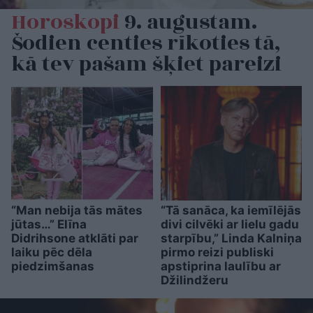
Horoskopi
9. augustam.
Šodien centies rīkoties tā,
kā tev pašam šķiet pareizi
“Man nebija tās mātes
“Tā sanāca, ka iemīlējās
jūtas…” Elīna
divi cilvēki ar lielu gadu
Didrihsone atklāti par
starpību,” Linda Kalniņa
laiku pēc dēla
pirmo reizi publiski
piedzimšanas
apstiprina laulību ar
Džilindžeru