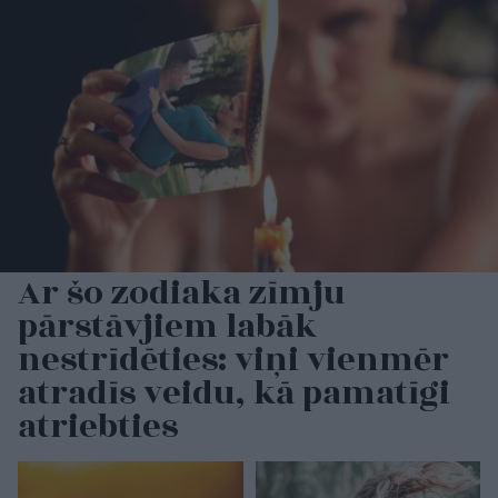
Ar šo zodiaka zīmju
pārstāvjiem labāk
nestrīdēties: viņi vienmēr
atradīs veidu, kā pamatīgi
atriebties