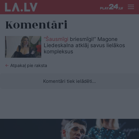
Komentāri
“Šausmīgi
briesmīgi!” Magone
Liedeskalna atklāj savus lielākos
kompleksus
←
Atpakaļ pie raksta
Komentāri tiek ielādēti...