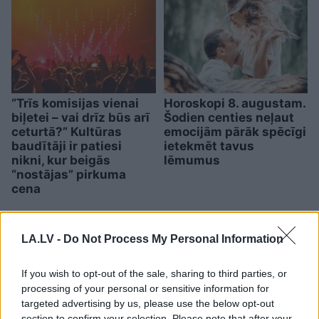
“Trīs komisijas vienai
Horoskopi 8. augustam.
biļetei – vai drīz būs arī
Šodien centies neļaut
ceturtā?” Kultūras
emocijām pārāk spēcīgi
baudītāji ir patiesi
ietekmēt tavus
nikni, kur beigās
lēmumus
“nostājas” pirkuma
cena
LA.LV -
Do Not Process My Personal Information
If you wish to opt-out of the sale, sharing to third parties, or
processing of your personal or sensitive information for
targeted advertising by us, please use the below opt-out
section to confirm your selection. Please note that after your