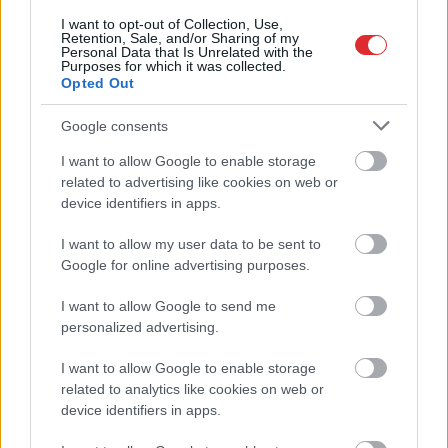
Dimanta:
Ja izskanējusī
Bez
diploma, darba un
I want to opt-out of Collection, Use,
Retention, Sale, and/or Sharing of my
informācija atbilst
izbijis slepkava!? Vai
Personal Data that Is Unrelated with the
patiesībai, tas būtu ļoti
tiešām jebkurš var
Purposes for which it was collected.
Opted Out
nopietns apdraudējums
kandidēt Saeimas
valsts drošībai
vēlēšanās, skaidro
advokāts
Google consents
I want to allow Google to enable storage
Atcelt
Ziņot
related to advertising like cookies on web or
device identifiers in apps.
I want to allow my user data to be sent to
Google for online advertising purposes.
I want to allow Google to send me
personalized advertising.
I want to allow Google to enable storage
related to analytics like cookies on web or
device identifiers in apps.
FOTO.
“Vai tas ir normāli?”