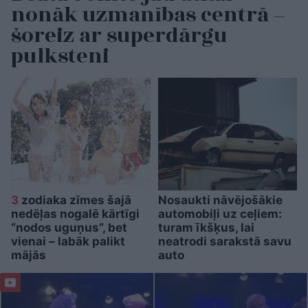
nonāk uzmanības centrā –
šoreiz ar superdārgu
pulksteni
3
zodiaka zīmes šajā
Nosaukti nāvējošākie
nedēļas nogalē kārtīgi
automobiļi uz ceļiem:
“nodos uguņus”, bet
turam īkšķus, lai
vienai – labāk palikt
neatrodi sarakstā savu
mājās
auto