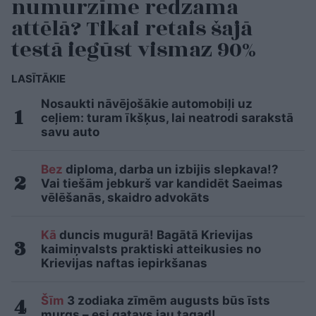
numurzīme redzama
attēlā? Tikai retais šajā
testā iegūst vismaz 90%
LASĪTĀKIE
Nosaukti nāvējošākie automobiļi uz
ceļiem: turam īkšķus, lai neatrodi sarakstā
savu auto
Bez
diploma, darba un izbijis slepkava!?
Vai tiešām jebkurš var kandidēt Saeimas
vēlēšanās, skaidro advokāts
Kā
duncis mugurā! Bagātā Krievijas
kaimiņvalsts praktiski atteikusies no
Krievijas naftas iepirkšanas
Šīm
3 zodiaka zīmēm augusts būs īsts
murgs – esi gatavs jau tagad!