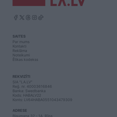
SAITES
Par mums
Kontakti
Reklāma
Noteikumi
Ētikas kodekss
REKVIZĪTI
SIA "LA.LV"
Reģ. nr. 40003616846
Banka: Swedbanka
Kods: HABALV22
Konts: LV64HABA0551043479309
ADRESE
Blaumaņa 32 - 1A, Rīga