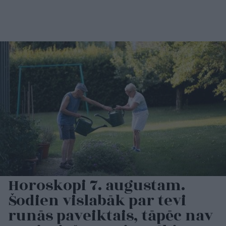
Horoskopi 7. augustam.
Šodien vislabāk par tevi
runās paveiktais, tāpēc nav