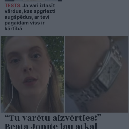
TESTS.
Ja vari izlasīt
vārdus, kas apgriezti
augšpēdus, ar tevi
pagaidām viss ir
kārtībā
“Tu varētu aizvērties!”
Beata Jonīte jau atkal