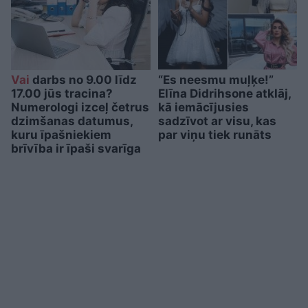
Vai
darbs no 9.00 līdz
“Es neesmu muļķe!”
17.00 jūs tracina?
Elīna Didrihsone atklāj,
Numerologi izceļ četrus
kā iemācījusies
dzimšanas datumus,
sadzīvot ar visu, kas
kuru īpašniekiem
par viņu tiek runāts
brīvība ir īpaši svarīga