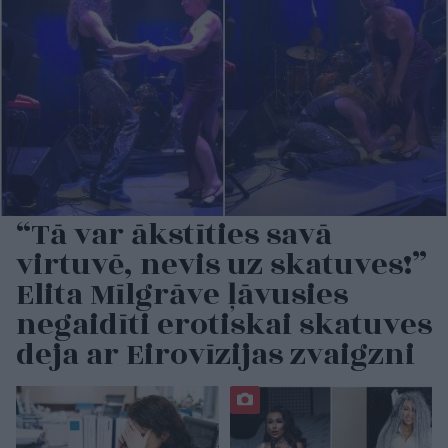
“Tā var ākstīties savā
virtuvē, nevis uz skatuves!”
Elita Mīlgrāve ļāvusies
negaidīti erotiskai skatuves
deja ar Eirovīzijas zvaigzni