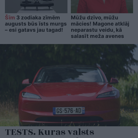
Šīm
3 zodiaka zīmēm
Mūžu dzīvo, mūžu
augusts būs īsts murgs
mācies! Magone atklāj
– esi gatavs jau tagad!
neparastu veidu, kā
salasīt meža avenes
TESTS. Kuras valsts