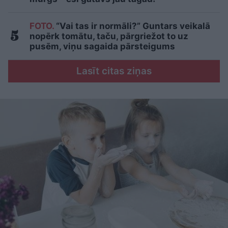
FOTO.
“Vai tas ir normāli?” Guntars veikalā
nopērk tomātu, taču, pārgriežot to uz
pusēm, viņu sagaida pārsteigums
Lasīt citas ziņas