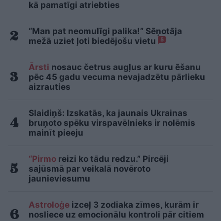
kā pamatīgi atriebties
“Man pat neomulīgi palika!” Sēņotāja
mežā uziet ļoti biedējošu vietu
5
Ārsti
nosauc četrus augļus ar kuru ēšanu
pēc 45 gadu vecuma nevajadzētu pārlieku
aizrauties
Slaidiņš: Izskatās, ka jaunais Ukrainas
bruņoto spēku virspavēlnieks ir nolēmis
mainīt pieeju
“Pirmo
reizi ko tādu redzu.” Pircēji
sajūsmā par veikalā novēroto
jaunieviesumu
Astroloģe
izceļ 3 zodiaka zīmes, kurām ir
nosliece uz emocionālu kontroli pār citiem