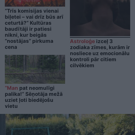
“Trīs komisijas vienai
biļetei – vai drīz būs arī
ceturtā?” Kultūras
baudītāji ir patiesi
nikni, kur beigās
“nostājas” pirkuma
Astroloģe
izceļ 3
cena
zodiaka zīmes, kurām ir
nosliece uz emocionālu
kontroli pār citiem
cilvēkiem
“Man
pat neomulīgi
palika!” Sēņotāja mežā
uziet ļoti biedējošu
vietu