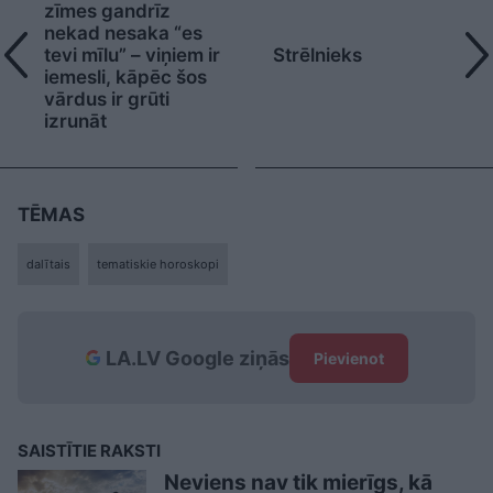
zīmes gandrīz
nekad nesaka “es
tevi mīlu” – viņiem ir
Strēlnieks
iemesli, kāpēc šos
vārdus ir grūti
izrunāt
TĒMAS
dalītais
tematiskie horoskopi
LA.LV Google ziņās
Pievienot
SAISTĪTIE RAKSTI
Neviens nav tik mierīgs, kā