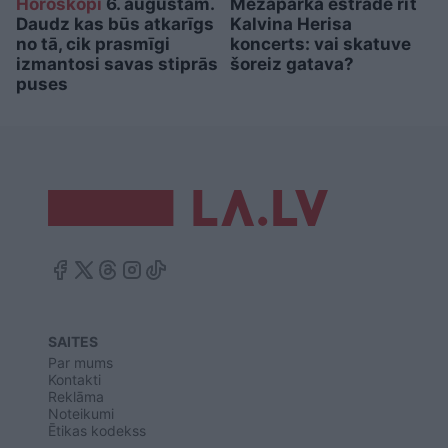
Horoskopi
6. augustam.
Mežaparka estrādē rīt
Daudz kas būs atkarīgs
Kalvina Herisa
no tā, cik prasmīgi
koncerts: vai skatuve
izmantosi savas stiprās
šoreiz gatava?
puses
SAITES
Par mums
Kontakti
Reklāma
Noteikumi
Ētikas kodekss