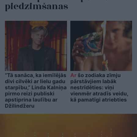
piedzimšanas
“Tā sanāca, ka iemīlējās
Ar
šo zodiaka zīmju
divi cilvēki ar lielu gadu
pārstāvjiem labāk
starpību,” Linda Kalniņa
nestrīdēties: viņi
pirmo reizi publiski
vienmēr atradīs veidu,
apstiprina laulību ar
kā pamatīgi atriebties
Džilindžeru