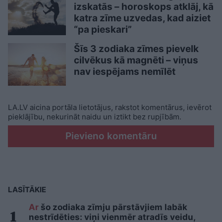
izskatās – horoskops atklāj, kā
katra zīme uzvedas, kad aiziet
“pa pieskari”
Šīs 3 zodiaka zīmes pievelk
cilvēkus kā magnēti – viņus
nav iespējams nemīlēt
LA.LV aicina portāla lietotājus, rakstot komentārus, ievērot
pieklājību, nekurināt naidu un iztikt bez rupjībām.
Pievieno komentāru
LASĪTĀKIE
Ar
šo zodiaka zīmju pārstāvjiem labāk
nestrīdēties: viņi vienmēr atradīs veidu,