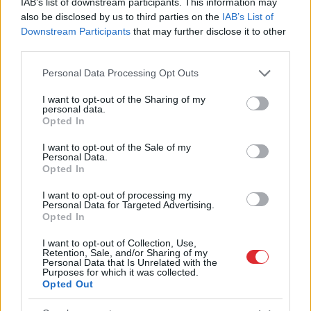
IAB’s list of downstream participants. This information may
also be disclosed by us to third parties on the
IAB’s List of
Downstream Participants
that may further disclose it to other
third parties.
Please note that this website/app uses one or more Google
Personal Data Processing Opt Outs
services and may gather and store information including but
not limited to your visit or usage behaviour. You may click to
I want to opt-out of the Sharing of my
personal data.
grant or deny consent to Google and its third-party tags to
“Tu varētu aizvērties!”
3 zodiaka zīmes šajā
Opted In
use your data for below specified purposes in below Google
Beata Jonīte jau atkal
nedēļas nogalē kārtīgi
consent section.
nonāk uzmanības
“nodos uguņus”, bet
I want to opt-out of the Sale of my
Personal Data.
centrā – šoreiz ar
vienai – labāk palikt
Opted In
superdārgu pulksteni
mājās
I want to opt-out of processing my
Personal Data for Targeted Advertising.
Opted In
I want to opt-out of Collection, Use,
Retention, Sale, and/or Sharing of my
Personal Data that Is Unrelated with the
Purposes for which it was collected.
Opted Out