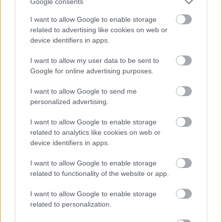
Google consents
I want to allow Google to enable storage
Atcelt
Ziņot
related to advertising like cookies on web or
device identifiers in apps.
“Tā var ākstīties savā
I want to allow my user data to be sent to
virtuvē, nevis uz skatuves!”
Google for online advertising purposes.
Elita Mīlgrāve ļāvusies
I want to allow Google to send me
negaidīti erotiskai skatuves
personalized advertising.
deja ar Eirovīzijas zvaigzni
I want to allow Google to enable storage
related to analytics like cookies on web or
device identifiers in apps.
I want to allow Google to enable storage
related to functionality of the website or app.
I want to allow Google to enable storage
related to personalization.
Vai darbs no 9.00 līdz
“Es
neesmu muļķe!”