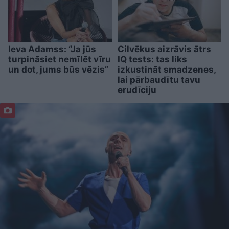
Ieva Adamss: “Ja jūs
Cilvēkus aizrāvis ātrs
turpināsiet nemīlēt vīru
IQ tests: tas liks
un dot, jums būs vēzis”
izkustināt smadzenes,
lai pārbaudītu tavu
erudīciju