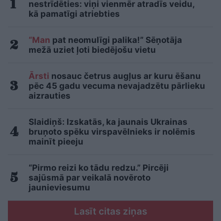
nestrīdēties: viņi vienmēr atradīs veidu,
kā pamatīgi atriebties
“Man
pat neomulīgi palika!” Sēņotāja
mežā uziet ļoti biedējošu vietu
Ārsti
nosauc četrus augļus ar kuru ēšanu
pēc 45 gadu vecuma nevajadzētu pārlieku
aizrauties
Slaidiņš: Izskatās, ka jaunais Ukrainas
bruņoto spēku virspavēlnieks ir nolēmis
mainīt pieeju
“Pirmo reizi ko tādu redzu.” Pircēji
sajūsmā par veikalā novēroto
jaunieviesumu
Lasīt citas ziņas