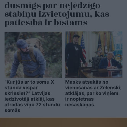
dusmīgs par nejēdzīgo
stabiņu izvietojumu, kas
patiesībā ir bīstams
“Kur jūs ar to somu X
Masks atsakās no
stundā vispār
vienošanās ar Zelenski;
skriesiet?” Latvijas
atklājas, par ko viņiem
iedzīvotāji atklāj, kas
ir nopietnas
atrodas viņu 72 stundu
nesaskaņas
somās