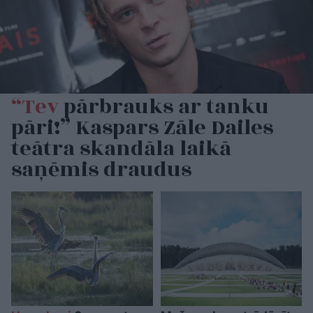
“Tev
pārbrauks ar tanku
pāri!” Kaspars Zāle Dailes
teātra skandāla laikā
saņēmis draudus