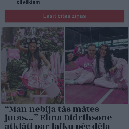
cilvēkiem
Lasīt citas ziņas
“Man nebija tās mātes
jūtas…” Elīna Didrihsone
atklāti par laiku pēc dēla