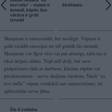
nekad nesaka “es
tevi mīlu” – viņiem ir
Strēlnieks
iemesli, kāpēc šos
vārdus ir grūti
izrunāt
Skorpioni ir emocionāli, bet noslēgti. Viņiem ir
grūti izrādīt emocijas un vēl grūtāk tās izrunāt.
Skorpions var šķist vēss vai pat atturīgs, taču tas ir
tikai ārējais slānis. Viņš mīl dziļi, bet savu
pieķeršanos rāda ar darbiem, klusām rūpēm vai
pieskārieniem – nevis skaļiem vārdiem. Vārdi “es
tevi mīlu” viņam vienkārši nav nepieciešami, lai
apliecinātu savas jūtas.
Šīs 4 zodiaka