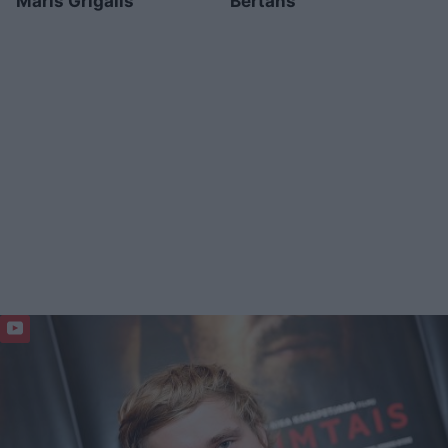
Māris Grigalis
Bertāns