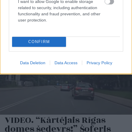
I want to allow Google to enable storage
17.00 jūs tracina?
Elīna Didrihsone atklāj,
related to security, including authentication
Numerologi izceļ četrus
kā iemācījusies
functionality and fraud prevention, and other
dzimšanas datumus,
sadzīvot ar visu, kas
user protection.
kuru īpašniekiem
par viņu tiek runāts
brīvība ir īpaši svarīga
CONFIRM
Data Deletion
Data Access
Privacy Policy
VIDEO. “Kārtējais Rīgas
domes šedevrs!” Šoferis