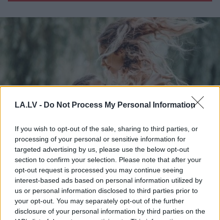
LA.LV -
Do Not Process My Personal Information
If you wish to opt-out of the sale, sharing to third parties, or
processing of your personal or sensitive information for
targeted advertising by us, please use the below opt-out
Horoskopi
8. augustam.
section to confirm your selection. Please note that after your
Šodien centies neļaut
opt-out request is processed you may continue seeing
emocijām pārāk spēcīgi
interest-based ads based on personal information utilized by
us or personal information disclosed to third parties prior to
ietekmēt tavus lēmumus
your opt-out. You may separately opt-out of the further
disclosure of your personal information by third parties on the