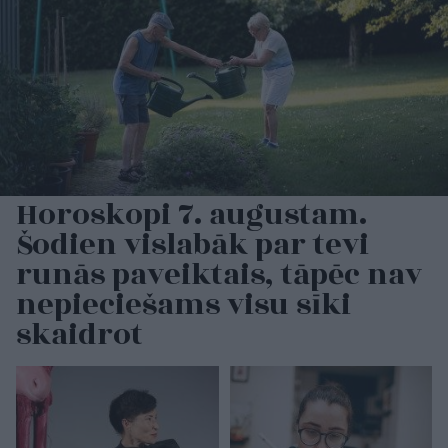
Horoskopi 7. augustam.
Šodien vislabāk par tevi
runās paveiktais, tāpēc nav
nepieciešams visu sīki
skaidrot