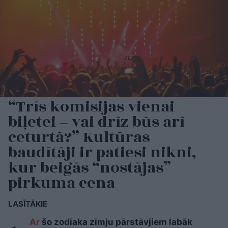
“Trīs komisijas vienai
biļetei – vai drīz būs arī
ceturtā?” Kultūras
baudītāji ir patiesi nikni,
kur beigās “nostājas”
pirkuma cena
LASĪTĀKIE
Ar
šo zodiaka zīmju pārstāvjiem labāk