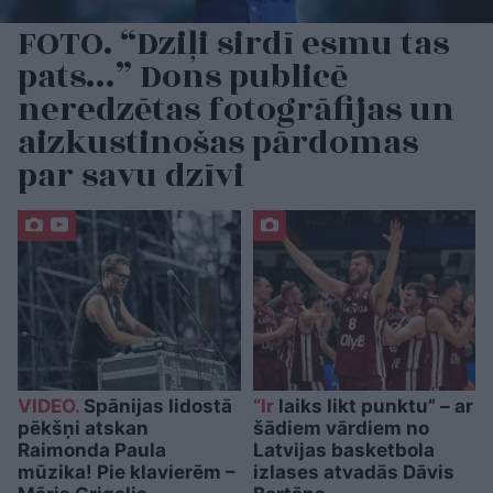
FOTO. “Dziļi sirdī esmu tas
pats…” Dons publicē
neredzētas fotogrāfijas un
aizkustinošas pārdomas
par savu dzīvi
VIDEO.
Spānijas lidostā
“Ir
laiks likt punktu” – ar
pēkšņi atskan
šādiem vārdiem no
Raimonda Paula
Latvijas basketbola
mūzika! Pie klavierēm –
izlases atvadās Dāvis