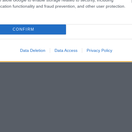
“vidējai” mammai
cation functionality and fraud prevention, and other user protection.
pasta tomātu mērcē
CONFIRM
ikai 15 minūtes laika, taču tas ir pietiekami, lai
ti!
Data Deletion
Data Access
Privacy Policy