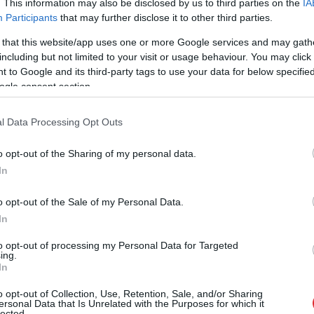
roši var aizstāt ar tiem, kas atrodami mājās, vai
. This information may also be disclosed by us to third parties on the
IA
Participants
that may further disclose it to other third parties.
ai gaumei, neievērojot receptē piedāvāto.
 that this website/app uses one or more Google services and may gath
including but not limited to your visit or usage behaviour. You may click 
 to Google and its third-party tags to use your data for below specifi
ogle consent section.
l Data Processing Opt Outs
o opt-out of the Sharing of my personal data.
In
o opt-out of the Sale of my Personal Data.
In
to opt-out of processing my Personal Data for Targeted
ing.
In
o opt-out of Collection, Use, Retention, Sale, and/or Sharing
m. Lielā, dziļā traukā ielej olīveļļu, iespiež tajā
ersonal Data that Is Unrelated with the Purposes for which it
lected.