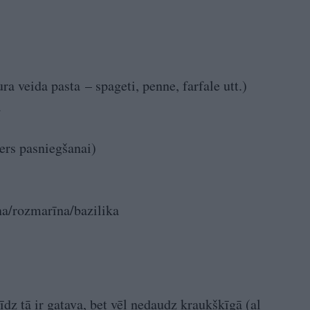
ra veida pasta – spageti, penne, farfale utt.)
ā
iers pasniegšanai)
na/rozmarīna/bazilika
īdz tā ir gatava, bet vēl nedaudz kraukšķīgā (al