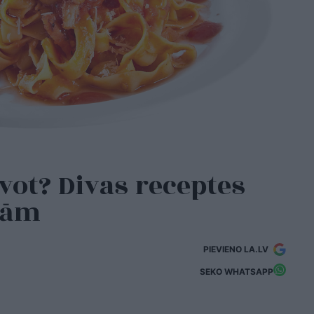
ot? Divas receptes
ņām
PIEVIENO LA.LV
SEKO WHATSAPP