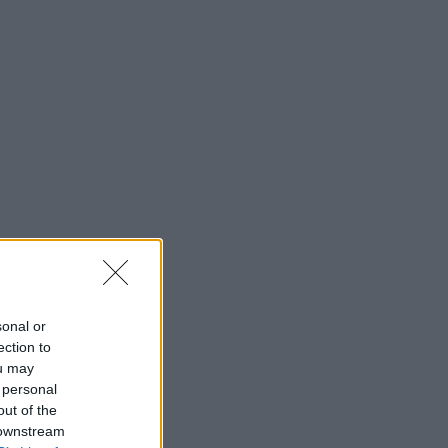
sonal or
ection to
ou may
 personal
out of the
 downstream