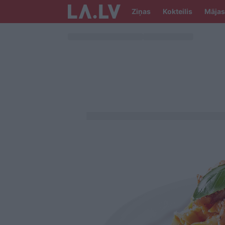
Ziņas
Kokteilis
Mājas