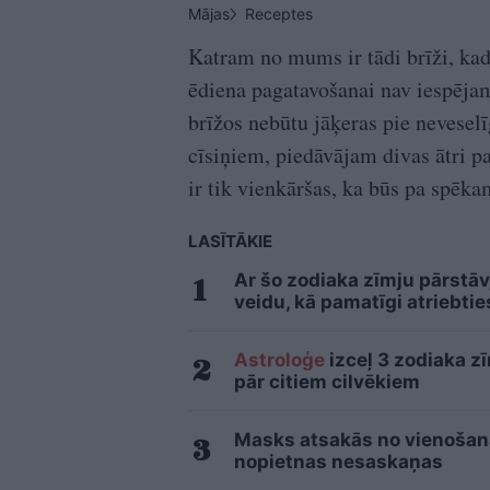
Mājas
Receptes
Katram no mums ir tādi brīži, kad 
ēdiena pagatavošanai nav iespējam
brīžos nebūtu jāķeras pie nevese
cīsiņiem, piedāvājam divas ātri p
ir tik vienkāršas, ka būs pa spēkam
LASĪTĀKIE
Ar šo zodiaka zīmju pārstāv
veidu, kā pamatīgi atriebtie
Astroloģe
izceļ 3 zodiaka z
pār citiem cilvēkiem
Masks atsakās no vienošanās
nopietnas nesaskaņas