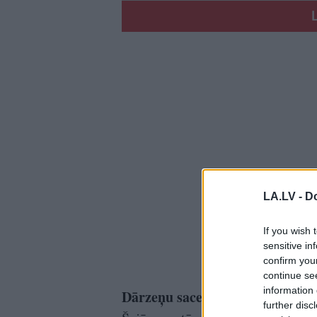
LA.LV -
Do
If you wish 
sensitive in
confirm you
continue se
information 
Dārzeņu sacepums ar olām
further disc