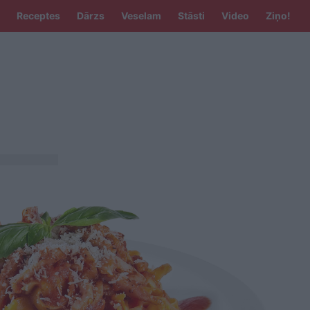
Receptes
Dārzs
Veselam
Stāsti
Video
Ziņo!