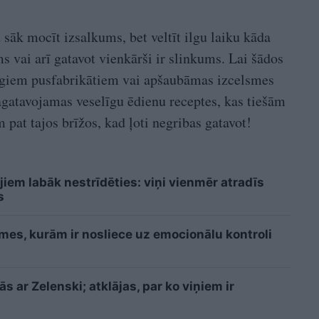
sāk mocīt izsalkums, bet veltīt ilgu laiku kāda
s vai arī gatavot vienkārši ir slinkums. Lai šādos
līgiem pusfabrikātiem vai apšaubāmas izcelsmes
agatavojamas veselīgu ēdienu receptes, kas tiešām
 pat tajos brīžos, kad ļoti negribas gatavot!
jiem labāk nestrīdēties: viņi vienmēr atradīs
s
īmes, kurām ir nosliece uz emocionālu kontroli
 ar Zelenski; atklājas, par ko viņiem ir