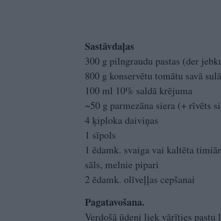
Sastāvdaļas
300 g pilngraudu pastas (der jebku
800 g konservētu tomātu savā sul
100 ml 10% saldā krējuma
~50 g parmezāna siera (+ rīvēts s
4 ķiploka daiviņas
1 sīpols
1 ēdamk. svaiga vai kaltēta timiā
sāls, melnie pipari
2 ēdamk. olīveļļas cepšanai
Pagatavošana.
Verdošā ūdeni liek vārīties pastu l