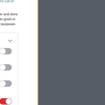
B’s List of
er and store
to grant or
ed purposes