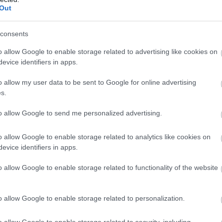
n garšvielas, visu kārtīgi samaisot. Kārtīgi
Out
ž daiviņās (dārzeņus grieziet ar visu mizu),
Atcelt
Ziņot
consents
un garšvielu maisījumu, izkārto cepšanas paplātē
o allow Google to enable storage related to advertising like cookies on
30 minūtēm. Pēc pusstundas virsū dārzeņiem
evice identifiers in apps.
ties vēl 7–10 minūtes.
o allow my user data to be sent to Google for online advertising
s.
to allow Google to send me personalized advertising.
o allow Google to enable storage related to analytics like cookies on
evice identifiers in apps.
o allow Google to enable storage related to functionality of the website
dien
laiks
Latvijā
bērnus dzemdē
o allow Google to enable storage related to personalization.
īsies. Laika
arvien vēlāk: dati atklāj,
gnoze
cik gadu tagad ir
o allow Google to enable storage related to security, including