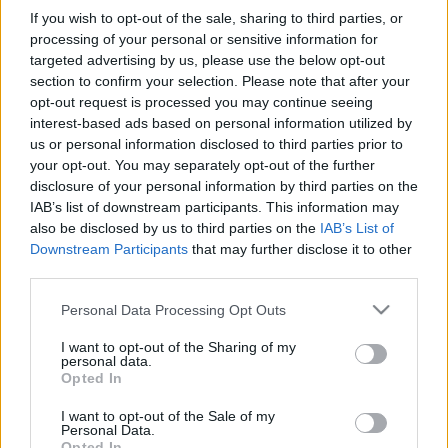
If you wish to opt-out of the sale, sharing to third parties, or
processing of your personal or sensitive information for
“Iespēja
Latvijai nepieļaut citu valstu
targeted advertising by us, please use the below opt-out
kļūdas.” LTRK nāk klajā ar pētījumu
section to confirm your selection. Please note that after your
par depozīta sistēmu
opt-out request is processed you may continue seeing
interest-based ads based on personal information utilized by
us or personal information disclosed to third parties prior to
Aicina pārdalīt nodokļus par labu
your opt-out. You may separately opt-out of the further
pašvaldībai, kas piesaista
disclosure of your personal information by third parties on the
uzņēmējus un strādājošos
IAB’s list of downstream participants. This information may
also be disclosed by us to third parties on the
IAB’s List of
Downstream Participants
that may further disclose it to other
“Rīga
ir milzīgs aktīvs, lai palīdzētu
third parties.
ātrāk augt reģioniem.” LTRK
viedoklis
Please note that this website/app uses one or more Google
Personal Data Processing Opt Outs
services and may gather and store information including but
not limited to your visit or usage behaviour. You may click to
I want to opt-out of the Sharing of my
Zināmi
Krišjāņa Valdemāra un
personal data.
grant or deny consent to Google and its third-party tags to
Opted In
“Sprīdīša balvas” ieguvēji
use your data for below specified purposes in below Google
consent section.
I want to opt-out of the Sale of my
Personal Data.
Opted In