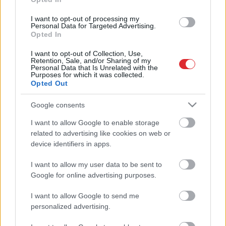
Uzņēmēji
paziņo, kurā organizācijā
Latvijai noteikti vajag iestāties
I want to opt-out of processing my
Personal Data for Targeted Advertising.
Opted In
I want to opt-out of Collection, Use,
LTRK
aicina Saeimu izvēlēties
Retention, Sale, and/or Sharing of my
Personal Data that Is Unrelated with the
Satversmei atbilstošu virsstundu
Purposes for which it was collected.
apmaksas kārtības regulējumu
Opted Out
Google consents
LTRK
ir gatava diskutēt par
Atcelt
Ziņot
izmaiņām veselības
I want to allow Google to enable storage
apdrošināšanas kārtībā
related to advertising like cookies on web or
device identifiers in apps.
Latvija
kā viena no pirmajām saņem
I want to allow my user data to be sent to
licenci rīkot “Expo 2020” Dubaijā
Google for online advertising purposes.
I want to allow Google to send me
personalized advertising.
Deputāti un uzņēmēji vienisprātis
par nepieciešamību paaugstināt