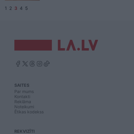
1
2
3
4
5
SAITES
Par mums
Kontakti
Reklāma
Noteikumi
Ētikas kodekss
REKVIZĪTI