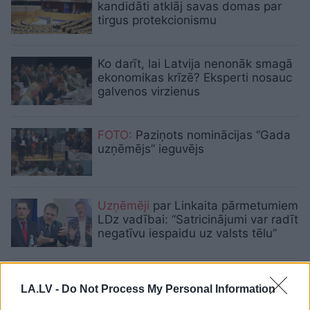
kandidāti atklāj savas domas par
tirgus protekcionismu
Ko darīt, lai Latvija nenonāk smagā
ekonomikas krīzē? Eksperti nosauc
galvenos virzienus
FOTO:
Paziņots nominācijas “Gada
uzņēmējs” ieguvējs
Uzņēmēji
par Linkaita pārmetumiem
LDz vadībai: “Satricinājumi var radīt
negatīvu iespaidu uz valsts tēlu”
Kā
novērst darbaspēka trūkumu?
LA.LV -
Do Not Process My Personal Information
LTRK piedāvā ieviest
iestājeksāmenu vidusskolā