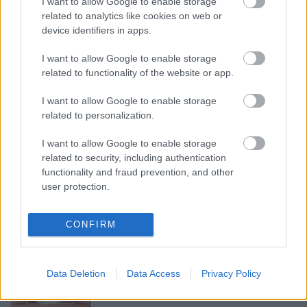
I want to allow Google to enable storage
neapliekamo minimumu
related to analytics like cookies on web or
device identifiers in apps.
Arī
uzņēmēji interesējas par Levitu,
I want to allow Google to enable storage
uzklausa viņa redzējumu
related to functionality of the website or app.
I want to allow Google to enable storage
related to personalization.
Uzņēmēji:
Diemžēl pašvaldības nav
ieinteresētas uzņēmumu
I want to allow Google to enable storage
noturēšanā un piesaistē
related to security, including authentication
functionality and fraud prevention, and other
user protection.
LTRK
cer, ka Jaunzeme turpinās
uzsāktās reformas ar “azartu un
mērķtiecību”
CONFIRM
Pastāv
bažas par ES tirgus
Data Deletion
Data Access
Privacy Policy
attīstības tendencēm nākotnē