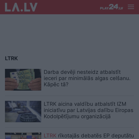
LTRK
Darba devēji nesteidz atbalstīt
ieceri par minimālās algas celšanu.
Kāpēc tā?
LTRK aicina valdību atbalstīt IZM
iniciatīvu par Latvijas dalību Eiropas
Kodolpētījumu organizācijā
LTRK
rīkotajās debatēs EP deputātu