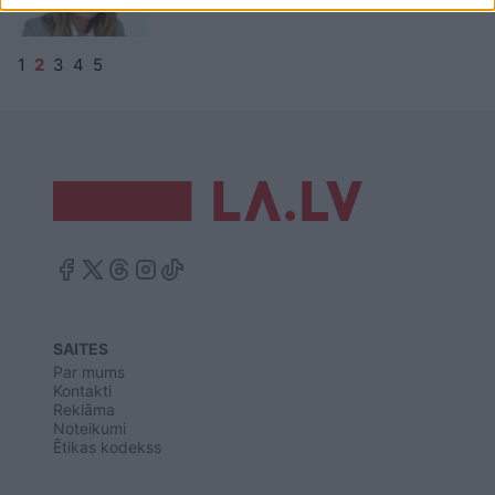
1
2
3
4
5
SAITES
Par mums
Kontakti
Reklāma
Noteikumi
Ētikas kodekss