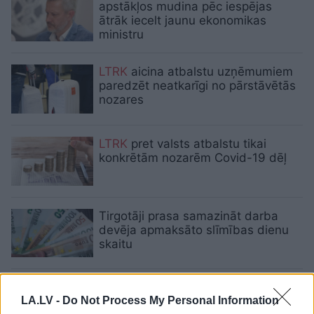
apstākļos mudina pēc iespējas
ātrāk iecelt jaunu ekonomikas
ministru
LTRK
aicina atbalstu uzņēmumiem
paredzēt neatkarīgi no pārstāvētās
nozares
LTRK
pret valsts atbalstu tikai
konkrētām nozarēm Covid-19 dēļ
Tirgotāji prasa samazināt darba
devēja apmaksāto slīmības dienu
skaitu
LTRK: Investīciju sekmēšanai daļu
no uzņēmumu ienākuma nodokļa
LA.LV -
Do Not Process My Personal Information