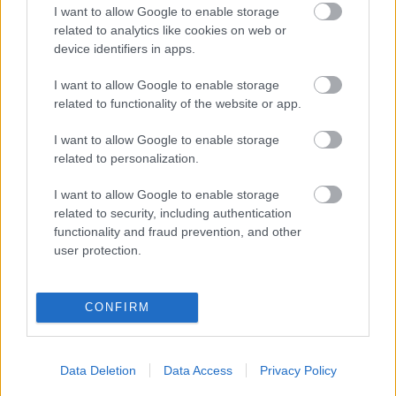
Ķeriet
zagli! Tracis teātrī un
I want to allow Google to enable storage
gaidāmās milžu cīņas. “LA” nedēļas
related to analytics like cookies on web or
notikumu apskats
device identifiers in apps.
I want to allow Google to enable storage
Pēdu
aprūpētājas slepenā misija
related to functionality of the website or app.
Honkongā. Lietderīgas vizītes vai
uzņēmēju tūrisma braucieni?
I want to allow Google to enable storage
related to personalization.
32 fiktīvas misijas par Eiropas un
I want to allow Google to enable storage
valsts naudu
related to security, including authentication
functionality and fraud prevention, and other
user protection.
LTRK:
Pietiek dzīvot ikgadējo
pieprasījumu un nodokļu celšanas
CONFIRM
bailēs
Data Deletion
Data Access
Privacy Policy
Katrīna
Zariņa: Kā nopelnīt labākai
dzīvei