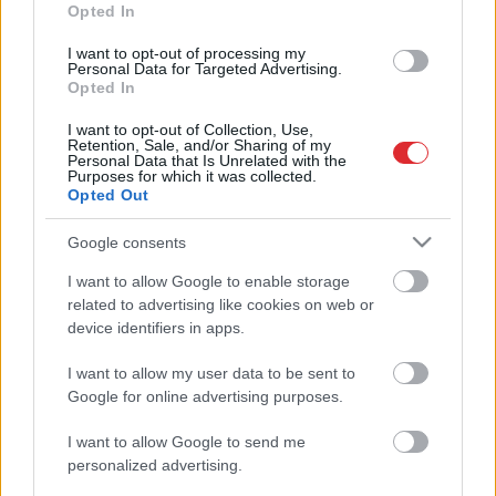
Opted In
Izšķērdēti
divi gadi un pusmiljons
I want to opt-out of processing my
eiro – Latvija “Expo” nepiedalīsies
Personal Data for Targeted Advertising.
Opted In
I want to opt-out of Collection, Use,
Retention, Sale, and/or Sharing of my
Klupdami krizdami uz “Expo 2020”.
Personal Data that Is Unrelated with the
Latvijas dalība izstādē Dubaijā vēl
Purposes for which it was collected.
Opted Out
nav izgāzusies
Google consents
88%
uzņēmēju sastopas ar
Atcelt
Ziņot
I want to allow Google to enable storage
šķēršļiem modernizācijai
related to advertising like cookies on web or
device identifiers in apps.
I want to allow my user data to be sent to
VIDEO:
“Lielā mērā, protams, mēs
Google for online advertising purposes.
uzticējāmies.” Kā caur LTRK
aizplūduši vairāk nekā 2 miljoni
I want to allow Google to send me
eiro?
personalized advertising.