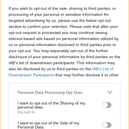
būtu jānovirza pašvaldībām
If you wish to opt-out of the sale, sharing to third parties, or
processing of your personal or sensitive information for
LTRK: Latvijas uzņēmējiem pēc
targeted advertising by us, please use the below opt-out
breksita nepieciešama ātra
section to confirm your selection. Please note that after your
skaidrība par tirdzniecības
opt-out request is processed you may continue seeing
vienošanos
interest-based ads based on personal information utilized by
us or personal information disclosed to third parties prior to
LTRK
aicina pieteikties “Uzņēmēju
your opt-out. You may separately opt-out of the further
dienām Zemgalē 2020”
disclosure of your personal information by third parties on the
IAB’s list of downstream participants. This information may
also be disclosed by us to third parties on the
IAB’s List of
Downstream Participants
that may further disclose it to other
Latvijas
dalība “EXPO 2020” –
third parties.
nocirst nevar, bet jāgriež būs. Gala
Please note that this website/app uses one or more Google
lēmumu sola decembrī
Personal Data Processing Opt Outs
services and may gather and store information including but
not limited to your visit or usage behaviour. You may click to
I want to opt-out of the Sharing of my
personal data.
grant or deny consent to Google and its third-party tags to
Nemiro
paziņo, vai Latvijai
Opted In
use your data for below specified purposes in below Google
jāpiedalās izstādē “Expo 2020
Dubai”
consent section.
I want to opt-out of the Sale of my
Personal Data.