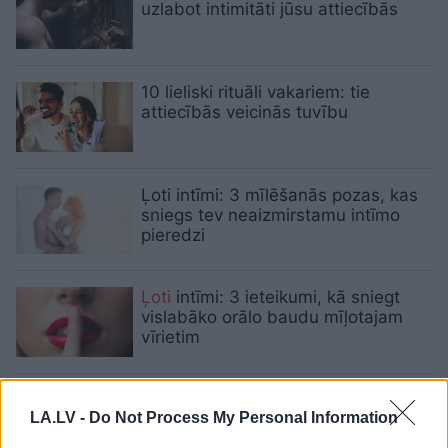
uzlabot intimitāti jūsu attiecībās
10 lieliski rituāli vakariem: tie
attiecībās veicinās tuvību
Ļoti intīmi: 3 mīlēšanās pozas, kas
sniegs tev neaizmirstamu intīmo
pieredzi
Ļoti
intīmi: 3 ieteikumi, kā sniegt
vislabāko orālo baudu mīļotajam
vīrietim
4 atklāti padomi kautrīgajām: kā
LA.LV -
Do Not Process My Personal Information
mīlēšanos padarīt satriecošu