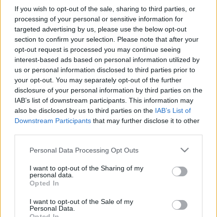
If you wish to opt-out of the sale, sharing to third parties, or
processing of your personal or sensitive information for
3 pazīmes, ka jūsu attiecības ir
targeted advertising by us, please use the below opt-out
kaislīgas un uzticīgas
section to confirm your selection. Please note that after your
opt-out request is processed you may continue seeing
interest-based ads based on personal information utilized by
us or personal information disclosed to third parties prior to
20 uzbudinošas frāzes, kas
your opt-out. You may separately opt-out of the further
veicinās kaisli intīmos mirkļos
disclosure of your personal information by third parties on the
IAB’s list of downstream participants. This information may
also be disclosed by us to third parties on the
IAB’s List of
Downstream Participants
that may further disclose it to other
9 muļķīgākās frāzes, ko viņi ir
third parties.
pateikuši pēc kaislīgiem mirkļiem
Please note that this website/app uses one or more Google
Personal Data Processing Opt Outs
services and may gather and store information including but
not limited to your visit or usage behaviour. You may click to
I want to opt-out of the Sharing of my
9 rupjas kļūdas, ko partneri pieļauj
personal data.
grant or deny consent to Google and its third-party tags to
Opted In
tuvības laikā
use your data for below specified purposes in below Google
consent section.
I want to opt-out of the Sale of my
Personal Data.
Opted In