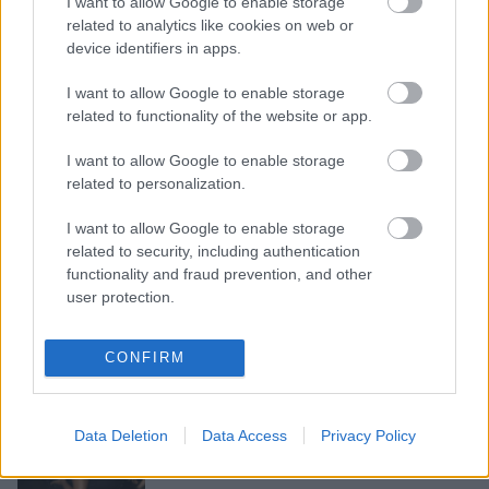
I want to allow Google to enable storage
attiecībās
related to analytics like cookies on web or
device identifiers in apps.
6
aizraujošas un “karstas” lomu
I want to allow Google to enable storage
spēles mežonīgiem gultas
related to functionality of the website or app.
piedzīvojumiem
I want to allow Google to enable storage
related to personalization.
6 lietas, ko visi vīrieši vēlas gultā un
tas sagādā baudu arī sievietei
I want to allow Google to enable storage
related to security, including authentication
functionality and fraud prevention, and other
user protection.
5
ieteikumi, kas palīdzēs izbaudīt
labāko mīlēšanās pieredzi
CONFIRM
5
mīlēšanās pozas, kuras vīriešos
Data Deletion
Data Access
Privacy Policy
neizraisa sajūsmu