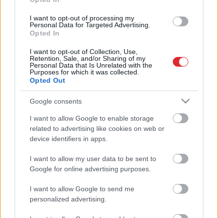
5
pārsteidzoši ieguvumi, ko sniedz
mīlēšanās no rītiem
I want to opt-out of processing my
Personal Data for Targeted Advertising.
Opted In
I want to opt-out of Collection, Use,
Ļoti
intīmi: 8 atklāsmes par
Retention, Sale, and/or Sharing of my
Personal Data that Is Unrelated with the
mīlēšanos, par ko skaļi nerunā
Purposes for which it was collected.
Opted Out
Google consents
9 pazīmes, ka starp jums ir lieliska
Atcelt
Ziņot
intīmā tuvība
I want to allow Google to enable storage
related to advertising like cookies on web or
device identifiers in apps.
10 lietas, par ko sieviete domā,
I want to allow my user data to be sent to
pirmo reizi izģērbjoties vīrieša
Google for online advertising purposes.
priekšā
I want to allow Google to send me
personalized advertising.
3
intimitātes noslēpumi: tiem
piekritīs ikviens, kas ir laimīgās