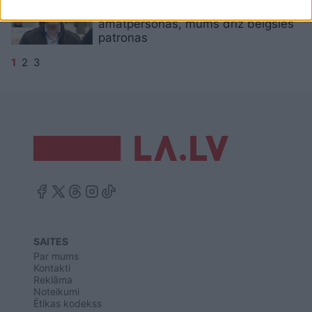
sniegputeņa nošausim
amatpersonas, mums drīz beigsies
patronas
1
2
3
SAITES
Par mums
Kontakti
Reklāma
Noteikumi
Ētikas kodekss