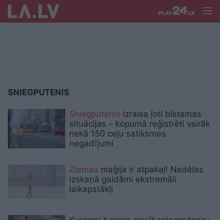
SNIEGPUTENIS
Sniegputenis
izraisa ļoti bīstamas
situācijas – kopumā reģistrēti vairāk
nekā 150 ceļu satiksmes
negadījumi
Ziemas
maģija ir atpakaļ! Nedēļas
izskaņā gaidāmi ekstremāli
laikapstākļi
Kurzemi turpina plosīt sniegputenis;