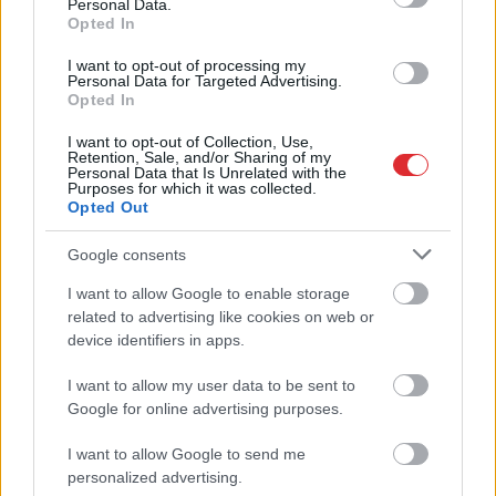
Personal Data.
Opted In
Dažu
stundu laikā Latvijā reģistrēti
I want to opt-out of processing my
jau teju 100 satiksmes negadījumi
Personal Data for Targeted Advertising.
Opted In
I want to opt-out of Collection, Use,
Retention, Sale, and/or Sharing of my
Vai sniegputenim gatavi? Rīgā
Personal Data that Is Unrelated with the
ceturtdien būs spēkā “puteņa
Purposes for which it was collected.
Opted Out
biļetes”
Google consents
Trešdien
stiprākais vējš pūtīs
I want to allow Google to enable storage
Atcelt
Ziņot
pēcpusdienā un vakarā, sinoptiķi
related to advertising like cookies on web or
izsludinājuši dzeltenās pakāpes
device identifiers in apps.
brīdinājumu
I want to allow my user data to be sent to
Kurzemē apgrūtināti braukšanas
Google for online advertising purposes.
apstākļi: jārēķinās, ka satiksme
8.marta rītā būs palēnināta
I want to allow Google to send me
personalized advertising.