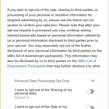
nokrišņiem valsts centrālajā un
austrumu daļā
If you wish to opt-out of the sale, sharing to third parties, or
processing of your personal or sensitive information for
targeted advertising by us, please use the below opt-out
Trešdien Latvijā spēcīgi snigs,
section to confirm your selection. Please note that after your
puteņos un līs; uz autoceļiem
daudzviet izveidojies apledojums
opt-out request is processed you may continue seeing
interest-based ads based on personal information utilized by
us or personal information disclosed to third parties prior to
Trešdien
gaidāms sniegputenis un
your opt-out. You may separately opt-out of the further
lietus
disclosure of your personal information by third parties on the
IAB’s list of downstream participants. This information may
also be disclosed by us to third parties on the
IAB’s List of
Downstream Participants
that may further disclose it to other
Daudzviet
Latvijā atsāksies
third parties.
sniegputenis, pūtīs brāzmains vējš;
Please note that this website/app uses one or more Google
rīt dienā dažviet +1 grāds
Personal Data Processing Opt Outs
services and may gather and store information including but
not limited to your visit or usage behaviour. You may click to
I want to opt-out of the Sharing of my
personal data.
grant or deny consent to Google and its third-party tags to
Tuvākajā diennaktī saglabāsies
Opted In
use your data for below specified purposes in below Google
sals, Latvijas lielākajā daļā snigs un
putinās
consent section.
I want to opt-out of the Sale of my