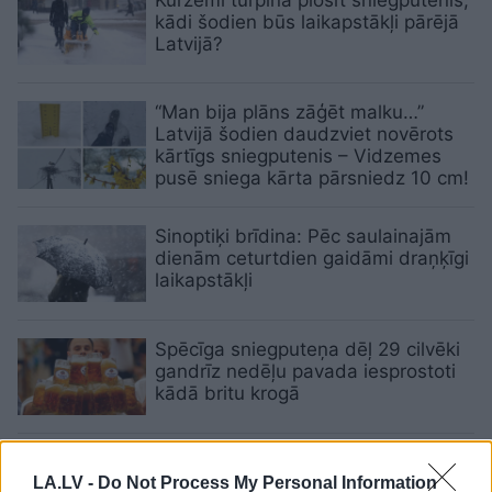
kādi šodien būs laikapstākļi pārējā
Latvijā?
“Man bija plāns zāģēt malku…”
Latvijā šodien daudzviet novērots
kārtīgs sniegputenis – Vidzemes
pusē sniega kārta pārsniedz 10 cm!
Sinoptiķi brīdina: Pēc saulainajām
dienām ceturtdien gaidāmi draņķīgi
laikapstākļi
Spēcīga sniegputeņa dēļ 29 cilvēki
gandrīz nedēļu pavada iesprostoti
kādā britu krogā
Trešdienas
rītā gaiss kļuvis vēss un
tīrs; brīdina par spēcīgiem
LA.LV -
Do Not Process My Personal Information