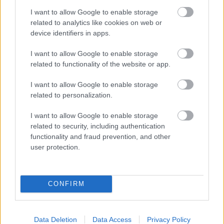
Tuvojas
putenis! Tas mūs sasniegs
I want to allow Google to enable storage
jau šovakar – ugunsdzēsēji brīdina
related to analytics like cookies on web or
par spēcīgu vēju līdz 23 m/s
device identifiers in apps.
I want to allow Google to enable storage
Sniega
dēļ sabiedriskais transports
related to functionality of the website or app.
Rīgā kavējas līdz 40 minūtēm
I want to allow Google to enable storage
related to personalization.
Sasalstoša
lietus dēļ lidostā “Rīga”
I want to allow Google to enable storage
uz laiku slēgts skrejceļš
related to security, including authentication
functionality and fraud prevention, and other
user protection.
Daudzviet
turpinās spēcīgs putenis;
kupenu dēļ daži ceļi var būt
neizbraucami. Kur ir sliktakā
CONFIRM
situācija?
Data Deletion
Data Access
Privacy Policy
Mitrofanovs:
Ja pēc katra