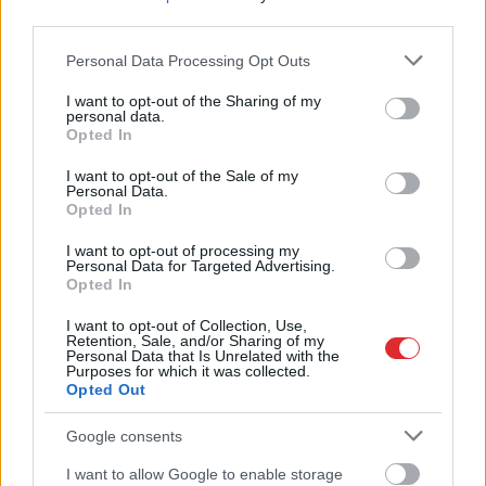
kaimiņvalsts praktiski
augšpēdus, ar tevi
third parties.
atteikusies no Krievijas
pagaidām viss ir
naftas iepirkšanas
kārtībā
Please note that this website/app uses one or more Google
Personal Data Processing Opt Outs
services and may gather and store information including but
not limited to your visit or usage behaviour. You may click to
I want to opt-out of the Sharing of my
personal data.
grant or deny consent to Google and its third-party tags to
Opted In
use your data for below specified purposes in below Google
consent section.
I want to opt-out of the Sale of my
Personal Data.
Opted In
I want to opt-out of processing my
Personal Data for Targeted Advertising.
Opted In
I want to opt-out of Collection, Use,
Retention, Sale, and/or Sharing of my
Personal Data that Is Unrelated with the
Purposes for which it was collected.
“Mēs turpināmies!” Kaspars
Opted Out
Zemītis ar lepnumu atrāda
Google consents
savu jauno statusu
I want to allow Google to enable storage
Atcelt
Ziņot