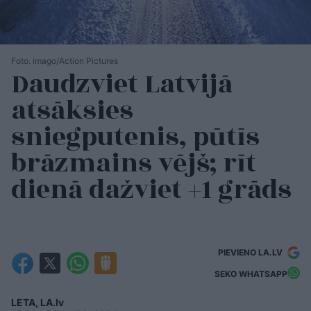
Foto. imago/Action Pictures
Daudzviet Latvijā
atsāksies
sniegputenis, pūtīs
brāzmains vējš; rīt
dienā dažviet +1 grāds
PIEVIENO LA.LV
SEKO WHATSAPP
LETA, LA.lv