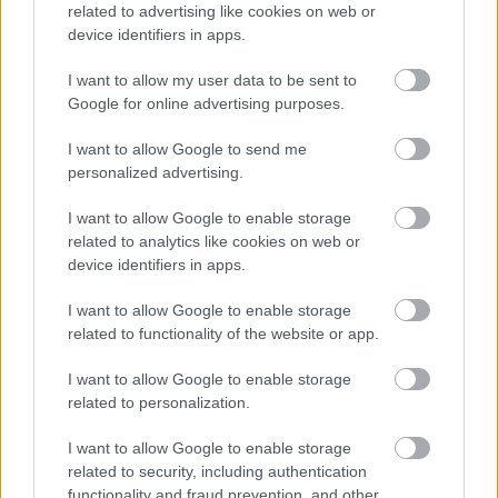
related to advertising like cookies on web or
device identifiers in apps.
I want to allow my user data to be sent to
Google for online advertising purposes.
I want to allow Google to send me
personalized advertising.
Ukrainā
noslēgusies 40
Teju 1900 eiro mēnesī!
I want to allow Google to enable storage
dienu operācija.
Viena ieslodzītā
related to analytics like cookies on web or
Zelenskis norāda, ka ir
uzturēšana Latvijā
device identifiers in apps.
apmierināts un
kļūst arvien dārgāka
zaudējumi esot
iespaidīgi
I want to allow Google to enable storage
related to functionality of the website or app.
I want to allow Google to enable storage
related to personalization.
I want to allow Google to enable storage
related to security, including authentication
functionality and fraud prevention, and other