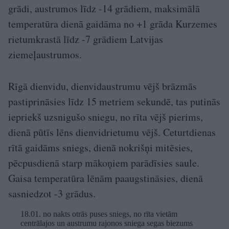
grādi, austrumos līdz -14 grādiem, maksimālā
temperatūra dienā gaidāma no +1 grāda Kurzemes
rietumkrastā līdz -7 grādiem Latvijas
ziemeļaustrumos.
Rīgā dienvidu, dienvidaustrumu vējš brāzmās
pastiprināsies līdz 15 metriem sekundē, tas putinās
iepriekš uzsnigušo sniegu, no rīta vējš pierims,
dienā pūtīs lēns dienvidrietumu vējš. Ceturtdienas
rītā gaidāms sniegs, dienā nokrišņi mitēsies,
pēcpusdienā starp mākoņiem parādīsies saule.
Gaisa temperatūra lēnām paaugstināsies, dienā
sasniedzot -3 grādus.
18.01. no nakts otrās puses sniegs, no rīta vietām
centrālajos un austrumu rajonos sniega segas biezums