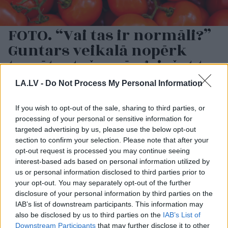
FOTO. “Vai tas ir normāli?”
Guntars veikalā nopērk
tomātu, taču, pārgriežot to
uz pusēm, viņu sagaida
LA.LV -
Do Not Process My Personal Information
pārsteigums
If you wish to opt-out of the sale, sharing to third parties, or
processing of your personal or sensitive information for
targeted advertising by us, please use the below opt-out
section to confirm your selection. Please note that after your
opt-out request is processed you may continue seeing
interest-based ads based on personal information utilized by
us or personal information disclosed to third parties prior to
your opt-out. You may separately opt-out of the further
disclosure of your personal information by third parties on the
IAB’s list of downstream participants. This information may
Kā duncis mugurā!
TESTS.
Ja vari izlasīt
also be disclosed by us to third parties on the
IAB’s List of
Bagātā Krievijas
vārdus, kas apgriezti
Downstream Participants
that may further disclose it to other