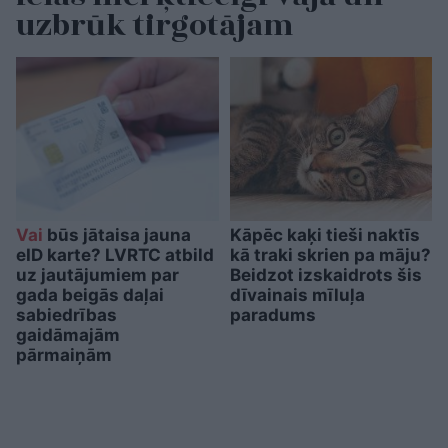
uzbrūk tirgotājam
Vai
būs jātaisa jauna
Kāpēc kaķi tieši naktīs
eID karte? LVRTC atbild
kā traki skrien pa māju?
uz jautājumiem par
Beidzot izskaidrots šis
gada beigās daļai
dīvainais mīluļa
sabiedrības
paradums
gaidāmajām
pārmaiņām