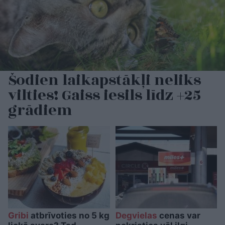
Šodien laikapstākļi neliks
vilties! Gaiss iesils līdz +25
grādiem
Gribi
atbrīvoties no 5 kg
Degvielas
cenas var