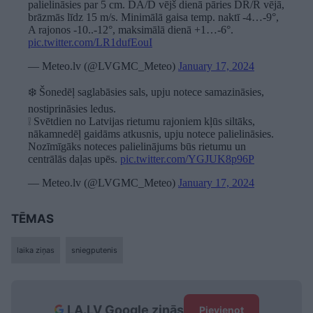
palielināsies par 5 cm. DA/D vējš dienā pāries DR/R vējā,
brāzmās līdz 15 m/s. Minimālā gaisa temp. naktī -4…-9°,
A rajonos -10..-12°, maksimālā dienā +1…-6°.
pic.twitter.com/LR1dufEouI
— Meteo.lv (@LVGMC_Meteo)
January 17, 2024
❄️ Šonedēļ saglabāsies sals, upju notece samazināsies,
nostiprināsies ledus.
❕ Svētdien no Latvijas rietumu rajoniem kļūs siltāks,
nākamnedēļ gaidāms atkusnis, upju notece palielināsies.
Nozīmīgāks noteces palielinājums būs rietumu un
centrālās daļas upēs.
pic.twitter.com/YGJUK8p96P
— Meteo.lv (@LVGMC_Meteo)
January 17, 2024
TĒMAS
laika ziņas
sniegputenis
LA.LV Google ziņās
Pievienot