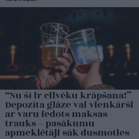
“Nu šī ir cilvēku krāpšana!”
Depozīta glāze vai vienkārši
ar varu iedots maksas
trauks – pasākumu
apmeklētāji sāk dusmoties