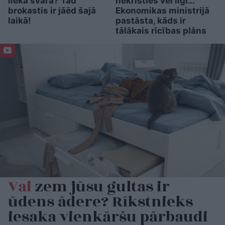
liekā svara? Tad
nekristies vēl ilgi…
brokastis ir jāēd šajā
Ekonomikas ministrijā
laikā!
pastāsta, kāds ir
tālākais rīcības plāns
Vai
zem jūsu gultas ir
ūdens ādere? Rīkstnieks
iesaka vienkāršu pārbaudi