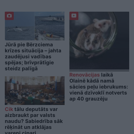
Jūrā pie Bērzciema
krīzes situācija – jahta
zaudējusi vadības
spējas; brīvprātīgie
steidz palīgā
Renovācijas
laikā
Olainē kādā namā
sācies peļu iebrukums:
vienā dzīvoklī notverts
ap 40 grauzēju
Cik
tālu deputāts var
aizbraukt par valsts
naudu? Sabiedrība sāk
rēķināt un atklājas
vareni cipari