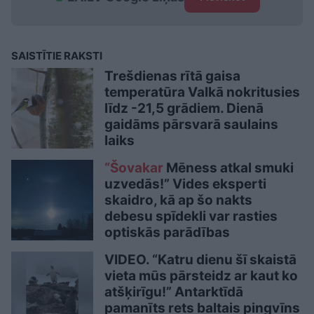
SAISTĪTIE RAKSTI
Trešdienas rītā gaisa
temperatūra Valkā nokritusies
līdz -21,5 grādiem. Dienā
gaidāms pārsvarā saulains
laiks
“Šovakar
Mēness atkal smuki
uzvedās!” Vides eksperti
skaidro, kā ap šo nakts
debesu spīdekli var rasties
optiskās parādības
VIDEO. “Katru dienu šī skaistā
vieta mūs pārsteidz ar kaut ko
atšķirīgu!” Antarktīdā
pamanīts rets baltais pingvīns