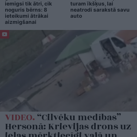
iemigsi tik ātri, cik
turam īkšķus, lai
noguris bērns: 8
neatrodi sarakstā savu
ieteikumi ātrākai
auto
aizmigšanai
VIDEO.
“Cilvēku medības”
Hersonā: Krievijas drons uz
ielas mērķtiecīgi vajā un