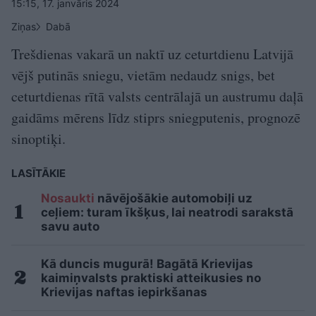
15:15, 17. janvāris 2024
Ziņas
Dabā
Trešdienas vakarā un naktī uz ceturtdienu Latvijā
vējš putinās sniegu, vietām nedaudz snigs, bet
ceturtdienas rītā valsts centrālajā un austrumu daļā
gaidāms mērens līdz stiprs sniegputenis, prognozē
sinoptiķi.
LASĪTĀKIE
Nosaukti
nāvējošākie automobiļi uz
ceļiem: turam īkšķus, lai neatrodi sarakstā
savu auto
Kā duncis mugurā! Bagātā Krievijas
kaimiņvalsts praktiski atteikusies no
Krievijas naftas iepirkšanas