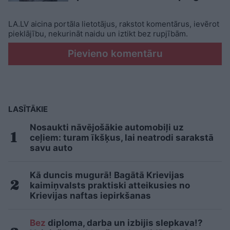
LA.LV aicina portāla lietotājus, rakstot komentārus, ievērot
pieklājību, nekurināt naidu un iztikt bez rupjībām.
Pievieno komentāru
LASĪTĀKIE
Nosaukti nāvējošākie automobiļi uz
ceļiem: turam īkšķus, lai neatrodi sarakstā
savu auto
Kā duncis mugurā! Bagātā Krievijas
kaimiņvalsts praktiski atteikusies no
Krievijas naftas iepirkšanas
Bez
diploma, darba un izbijis slepkava!?