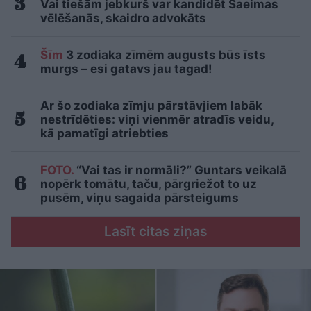
Vai tiešām jebkurš var kandidēt Saeimas
vēlēšanās, skaidro advokāts
Šīm
3 zodiaka zīmēm augusts būs īsts
murgs – esi gatavs jau tagad!
Ar šo zodiaka zīmju pārstāvjiem labāk
nestrīdēties: viņi vienmēr atradīs veidu,
kā pamatīgi atriebties
FOTO.
“Vai tas ir normāli?” Guntars veikalā
nopērk tomātu, taču, pārgriežot to uz
pusēm, viņu sagaida pārsteigums
Lasīt citas ziņas