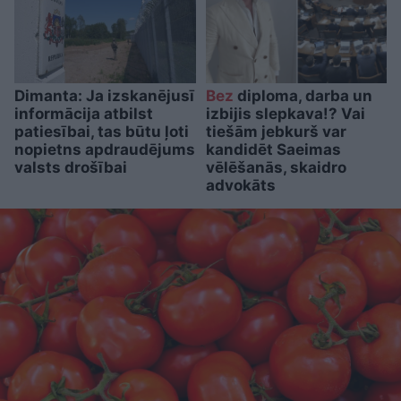
Dimanta: Ja izskanējusī
Bez
diploma, darba un
informācija atbilst
izbijis slepkava!? Vai
patiesībai, tas būtu ļoti
tiešām jebkurš var
nopietns apdraudējums
kandidēt Saeimas
valsts drošībai
vēlēšanās, skaidro
advokāts