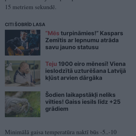
15 metriem sekundē.
CITI ŠOBRĪD LASA
“Mēs
turpināmies!” Kaspars
Zemītis ar lepnumu atrāda
savu jauno statusu
Teju
1900 eiro mēnesī! Viena
ieslodzītā uzturēšana Latvijā
kļūst arvien dārgāka
Šodien laikapstākļi neliks
vilties! Gaiss iesils līdz +25
grādiem
Minimālā gaisa temperatūra naktī būs -5..-10