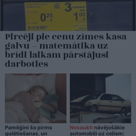
Pircēji pie cenu zīmes kasa
galvu – matemātika uz
brīdi laikam pārstājusi
darboties
Pamēģini šo pirms
Nosaukti
nāvējošākie
gulētiešanas, un
automobiļi uz ceļiem: