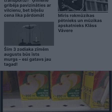
transportu?” Ģimene
gribēja pavizināties ar
vilcienu, bet biļešu
cena lika pārdomāt
Miris rokmūzikas
pētnieks un mūzikas
apskatnieks Klāss
Vāvere
Šīm 3 zodiaka zīmēm
augusts būs īsts
murgs – esi gatavs jau
tagad!