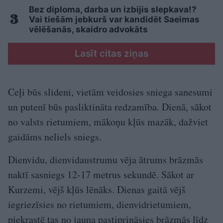
Bez diploma, darba un izbijis slepkava!?
Vai tiešām jebkurš var kandidēt Saeimas
vēlēšanās, skaidro advokāts
Lasīt citas ziņas
Ceļi būs slideni, vietām veidosies sniega sanesumi
un putenī būs pasliktināta redzamība. Dienā, sākot
no valsts rietumiem, mākoņu kļūs mazāk, dažviet
gaidāms neliels sniegs.
Dienvidu, dienvidaustrumu vēja ātrums brāzmās
naktī sasniegs 12-17 metrus sekundē. Sākot ar
Kurzemi, vējš kļūs lēnāks. Dienas gaitā vējš
iegriezīsies no rietumiem, dienvidrietumiem,
piekrastē tas no jauna pastiprināsies brāzmās līdz