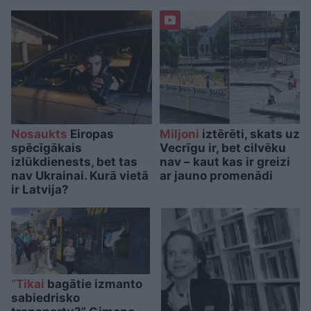
Nosaukts
Eiropas
Miljoni
iztērēti, skats uz
spēcīgākais
Vecrīgu ir, bet cilvēku
izlūkdienests, bet tas
nav – kaut kas ir greizi
nav Ukrainai. Kurā vietā
ar jauno promenādi
ir Latvija?
“Tikai
bagātie izmanto
sabiedrisko