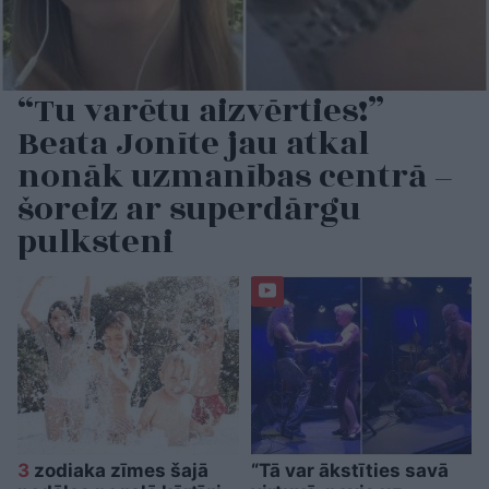
“Tu varētu aizvērties!”
Beata Jonīte jau atkal
nonāk uzmanības centrā –
šoreiz ar superdārgu
pulksteni
3
zodiaka zīmes šajā
“Tā var ākstīties savā