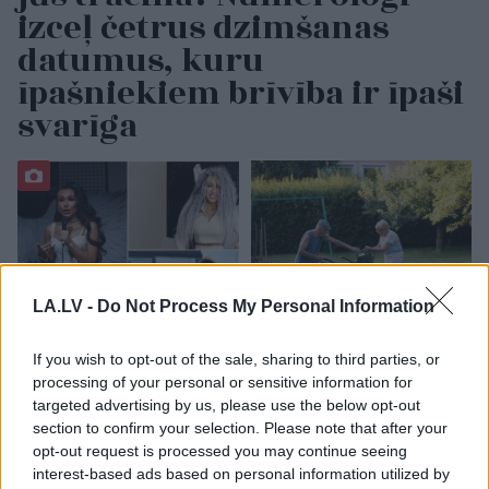
izceļ četrus dzimšanas
datumus, kuru
īpašniekiem brīvība ir īpaši
svarīga
LA.LV -
Do Not Process My Personal Information
“Es
neesmu muļķe!”
Horoskopi 7. augustam.
If you wish to opt-out of the sale, sharing to third parties, or
Elīna Didrihsone atklāj,
Šodien vislabāk par tevi
processing of your personal or sensitive information for
kā iemācījusies
runās paveiktais, tāpēc
targeted advertising by us, please use the below opt-out
sadzīvot ar visu, kas
nav nepieciešams visu
section to confirm your selection. Please note that after your
par viņu tiek runāts
sīki skaidrot
opt-out request is processed you may continue seeing
interest-based ads based on personal information utilized by