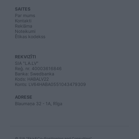
SAITES
Par mums
Kontakti
Reklāma
Noteikumi
Ētikas kodekss
REKVIZĪTI
SIA "LA.LV"
Reģ. nr. 40003616846
Banka: Swedbanka
Kods: HABALV22
Konts: LV64HABA0551043479309
ADRESE
Blaumaņa 32 - 1A, Rīga
© SIA "Ekis&Co-Positioning and Consulting"