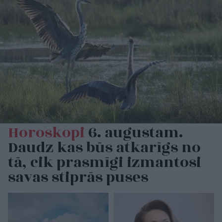
Horoskopi
6. augustam.
Daudz kas būs atkarīgs no
tā, cik prasmīgi izmantosi
savas stiprās puses