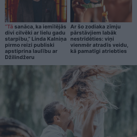
“Tā
sanāca, ka iemīlējās
Ar šo zodiaka zīmju
divi cilvēki ar lielu gadu
pārstāvjiem labāk
starpību,” Linda Kalniņa
nestrīdēties: viņi
pirmo reizi publiski
vienmēr atradīs veidu,
apstiprina laulību ar
kā pamatīgi atriebties
Džilindžeru