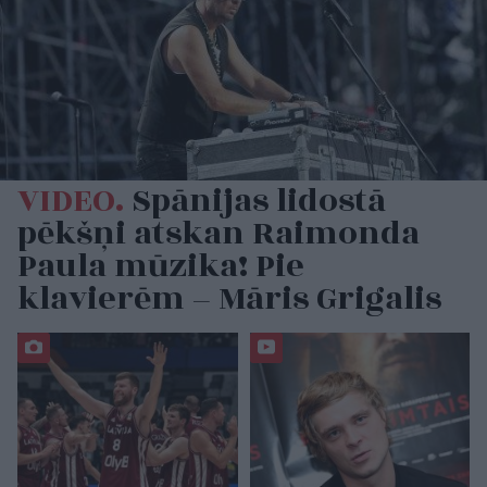
VIDEO.
Spānijas lidostā
pēkšņi atskan Raimonda
Paula mūzika! Pie
klavierēm – Māris Grigalis