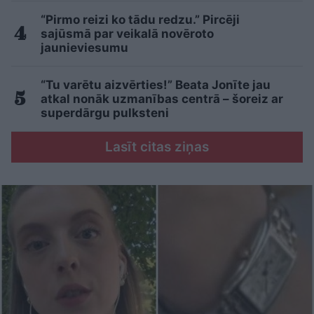
“Pirmo reizi ko tādu redzu.” Pircēji
sajūsmā par veikalā novēroto
jaunieviesumu
“Tu varētu aizvērties!” Beata Jonīte jau
atkal nonāk uzmanības centrā – šoreiz ar
superdārgu pulksteni
Lasīt citas ziņas