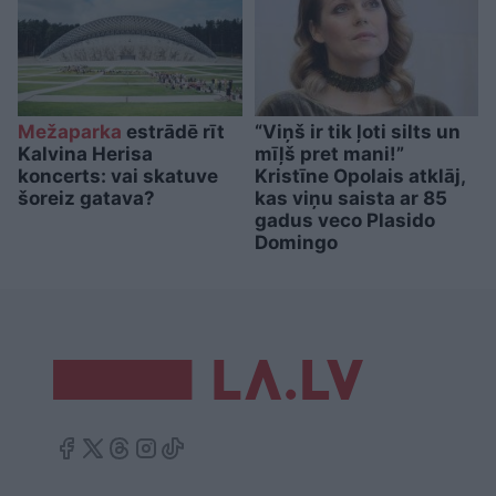
Mežaparka
estrādē rīt
“Viņš ir tik ļoti silts un
Kalvina Herisa
mīļš pret mani!”
koncerts: vai skatuve
Kristīne Opolais atklāj,
šoreiz gatava?
kas viņu saista ar 85
gadus veco Plasido
Domingo