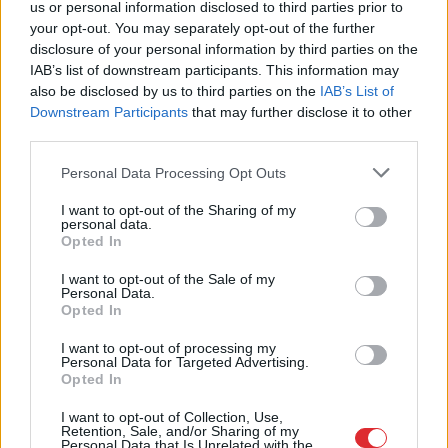
us or personal information disclosed to third parties prior to
your opt-out. You may separately opt-out of the further
disclosure of your personal information by third parties on the
IAB’s list of downstream participants. This information may
also be disclosed by us to third parties on the
IAB’s List of
Downstream Participants
that may further disclose it to other
third parties.
Please note that this website/app uses one or more Google
Personal Data Processing Opt Outs
services and may gather and store information including but
not limited to your visit or usage behaviour. You may click to
I want to opt-out of the Sharing of my
personal data.
grant or deny consent to Google and its third-party tags to
Opted In
use your data for below specified purposes in below Google
Valainis aprēķinājis, cik
consent section.
I want to opt-out of the Sale of my
Personal Data.
“airBaltic” jau izmaksājis
Opted In
katram Latvijas
I want to opt-out of processing my
iedzīvotājam
Personal Data for Targeted Advertising.
Opted In
I want to opt-out of Collection, Use,
Retention, Sale, and/or Sharing of my
Personal Data that Is Unrelated with the