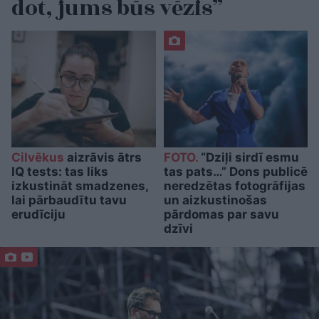
dot, jums būs vēzis”
Cilvēkus
aizrāvis ātrs
FOTO.
“Dziļi sirdī esmu
IQ tests: tas liks
tas pats…” Dons publicē
izkustināt smadzenes,
neredzētas fotogrāfijas
lai pārbaudītu tavu
un aizkustinošas
erudīciju
pārdomas par savu
dzīvi