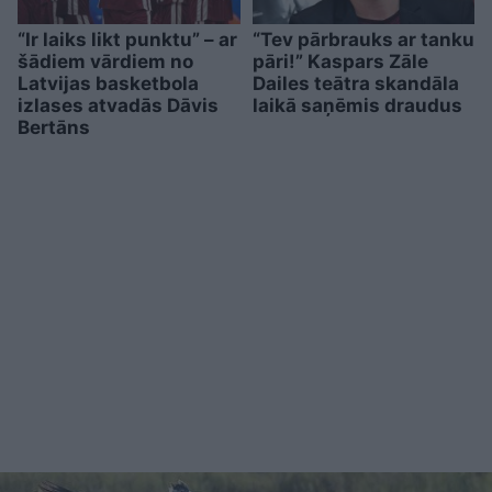
“Ir laiks likt punktu” – ar
“Tev pārbrauks ar tanku
šādiem vārdiem no
pāri!” Kaspars Zāle
Latvijas basketbola
Dailes teātra skandāla
izlases atvadās Dāvis
laikā saņēmis draudus
Bertāns