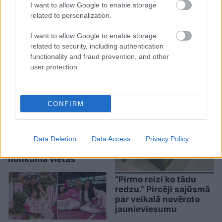
I want to allow Google to enable storage
related to personalization.
“Man pat neomulīgi
I want to allow Google to enable storage
palika!” Sēņotāja mežā
related to security, including authentication
uziet ļoti biedējošu vietu
functionality and fraud prevention, and other
user protection.
CONFIRM
Pierīgā
notikusi smaga
avārija – viens no
Data Deletion
Data Access
Privacy Policy
šoferiem aizbēdzis no
notikuma vietas
“Pirmo reizi ko tādu
redzu.” Pircēji sajūsmā
par veikalā novēroto
jaunieviesumu