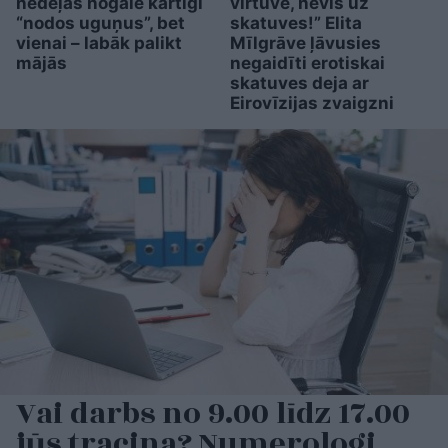
nedēļas nogalē kārtīgi
virtuvē, nevis uz
“nodos uguņus”, bet
skatuves!” Elita
vienai – labāk palikt
Mīlgrāve ļāvusies
mājās
negaidīti erotiskai
skatuves deja ar
Eirovīzijas zvaigzni
Vai darbs no 9.00 līdz 17.00
jūs tracina? Numerologi