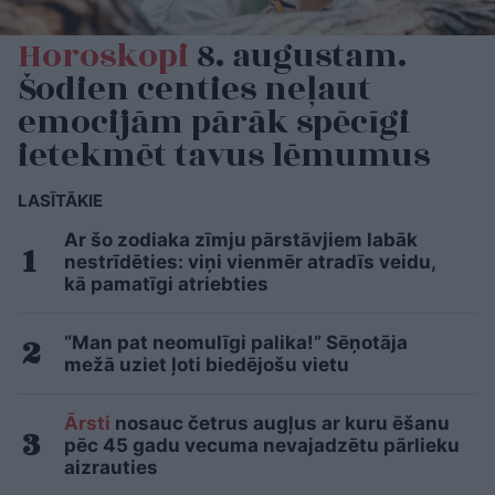
Horoskopi
8. augustam.
Šodien centies neļaut
emocijām pārāk spēcīgi
ietekmēt tavus lēmumus
LASĪTĀKIE
Ar šo zodiaka zīmju pārstāvjiem labāk
nestrīdēties: viņi vienmēr atradīs veidu,
kā pamatīgi atriebties
“Man pat neomulīgi palika!” Sēņotāja
mežā uziet ļoti biedējošu vietu
Ārsti
nosauc četrus augļus ar kuru ēšanu
pēc 45 gadu vecuma nevajadzētu pārlieku
aizrauties