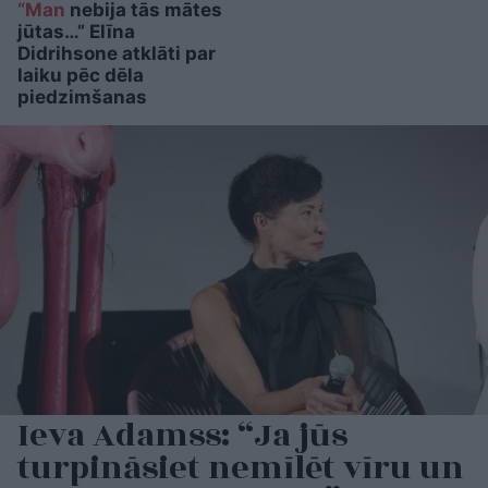
“Man
nebija tās mātes
jūtas…” Elīna
Didrihsone atklāti par
laiku pēc dēla
piedzimšanas
Ieva Adamss: “Ja jūs
turpināsiet nemīlēt vīru un