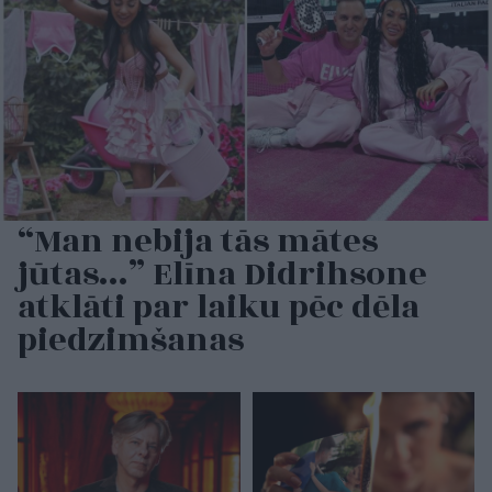
“Man nebija tās mātes
jūtas…” Elīna Didrihsone
atklāti par laiku pēc dēla
piedzimšanas