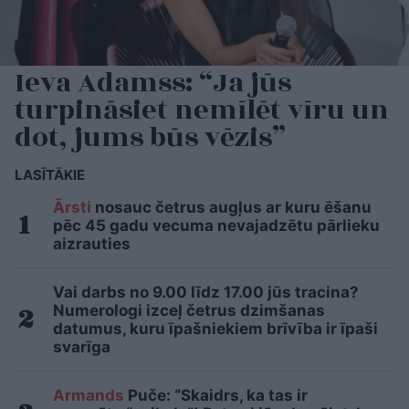
Ieva Adamss: “Ja jūs
turpināsiet nemīlēt vīru un
dot, jums būs vēzis”
LASĪTĀKIE
Ārsti
nosauc četrus augļus ar kuru ēšanu
pēc 45 gadu vecuma nevajadzētu pārlieku
aizrauties
Vai darbs no 9.00 līdz 17.00 jūs tracina?
Numerologi izceļ četrus dzimšanas
datumus, kuru īpašniekiem brīvība ir īpaši
svarīga
Armands
Puče: “Skaidrs, ka tas ir