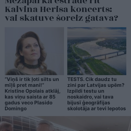
Mežaparka estrādē rīt
Kalvina Herisa koncerts:
vai skatuve šoreiz gatava?
“Viņš ir tik ļoti silts un
TESTS. Cik daudz tu
mīļš pret mani!”
zini par Latvijas upēm?
Kristīne Opolais atklāj,
Izpildi testu un
kas viņu saista ar 85
noskaidro, vai tava
gadus veco Plasido
bijusī ģeogrāfijas
Domingo
skolotāja ar tevi lepotos