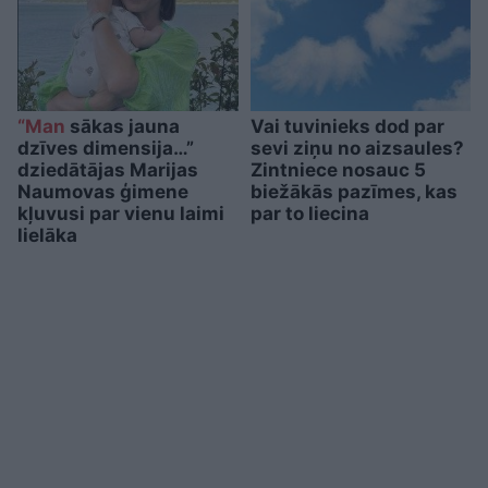
“Man
sākas jauna
Vai tuvinieks dod par
dzīves dimensija…”
sevi ziņu no aizsaules?
dziedātājas Marijas
Zintniece nosauc 5
Naumovas ģimene
biežākās pazīmes, kas
kļuvusi par vienu laimi
par to liecina
lielāka