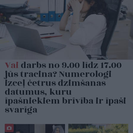
Vai
darbs no 9.00 līdz 17.00
jūs tracina? Numerologi
izceļ četrus dzimšanas
datumus, kuru
īpašniekiem brīvība ir īpaši
svarīga