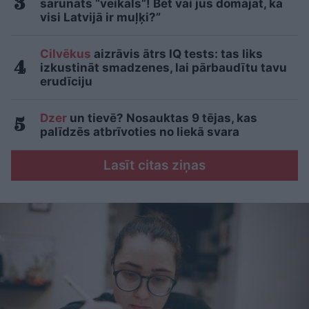
sarunāts “veikals”! Bet vai jūs domājat, ka
visi Latvijā ir muļķi?”
Cilvēkus
aizrāvis ātrs IQ tests: tas liks
izkustināt smadzenes, lai pārbaudītu tavu
erudīciju
Dzer
un tievē? Nosauktas 9 tējas, kas
palīdzēs atbrīvoties no liekā svara
Lasīt citas ziņas