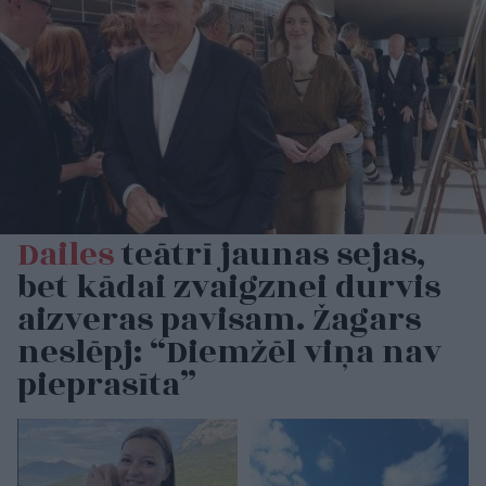
Dailes
teātrī jaunas sejas,
bet kādai zvaigznei durvis
aizveras pavisam. Žagars
neslēpj: “Diemžēl viņa nav
pieprasīta”