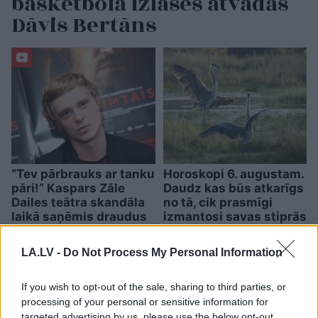
basketbola izlases atvadās
Dāvis Bertāns
“Tev pārbrauks ar tanku
Horoskopi 6. augustam.
pāri!” Kaspars Zāle
Daudz kas būs atkarīgs
Dailes teātra skandāla
no tā, cik prasmīgi
laikā saņēmis draudus
izmantosi savas stiprās
puses
LA.LV -
Do Not Process My Personal Information
If you wish to opt-out of the sale, sharing to third parties, or
processing of your personal or sensitive information for
targeted advertising by us, please use the below opt-out