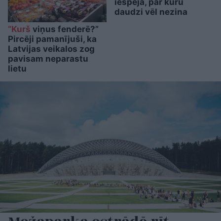
iespēja, par kuru
daudzi vēl nezina
“Kurš
viņus fenderē?”
Pircēji pamanījuši, ka
Latvijas veikalos zog
pavisam neparastu
lietu