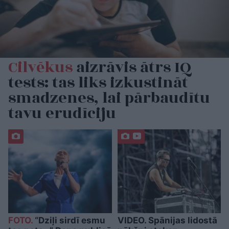
Cilvēkus
aizrāvis ātrs IQ
tests: tas liks izkustināt
smadzenes, lai pārbaudītu
tavu erudīciju
FOTO.
“Dziļi sirdī esmu
VIDEO. Spānijas lidostā