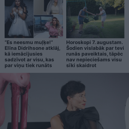
“Es neesmu muļķe!”
Horoskopi 7. augustam.
Elīna Didrihsone atklāj,
Šodien vislabāk par tevi
kā iemācījusies
runās paveiktais, tāpēc
sadzīvot ar visu, kas
nav nepieciešams visu
par viņu tiek runāts
sīki skaidrot