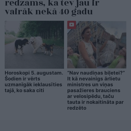
redzams, ka tev jau ir
vairāk nekā 40 gadu
Horoskopi 5. augustam.
“Nav naudiņas biļetei?”
Šodien ir vērts
It kā nevainīgs ārlietu
uzmanīgāk ieklausīties
ministres un viņas
tajā, ko saka citi
pasažieres brauciens
ar velosipēdu, taču
tauta ir nokaitināta par
redzēto