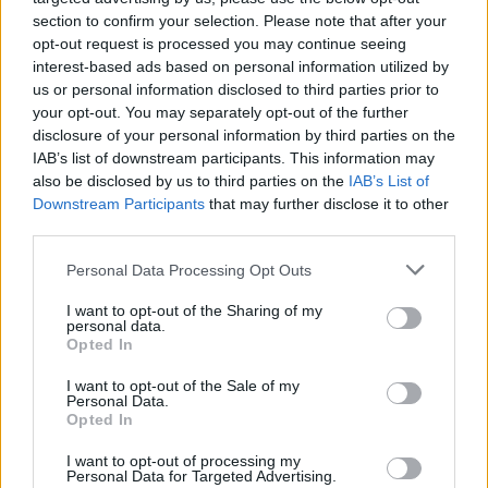
section to confirm your selection. Please note that after your
opt-out request is processed you may continue seeing
interest-based ads based on personal information utilized by
us or personal information disclosed to third parties prior to
your opt-out. You may separately opt-out of the further
disclosure of your personal information by third parties on the
IAB’s list of downstream participants. This information may
also be disclosed by us to third parties on the
IAB’s List of
Downstream Participants
that may further disclose it to other
“Nevaru
iztēloties
third parties.
četrgadnieku vienu vīriešu
Please note that this website/app uses one or more Google
Personal Data Processing Opt Outs
ģērbtuvē…” Māte sašutusi
services and may gather and store information including but
par baseina iekšējās
not limited to your visit or usage behaviour. You may click to
I want to opt-out of the Sharing of my
personal data.
grant or deny consent to Google and its third-party tags to
kārtības noteikumiem
Opted In
use your data for below specified purposes in below Google
consent section.
I want to opt-out of the Sale of my
Personal Data.
Opted In
I want to opt-out of processing my
Personal Data for Targeted Advertising.