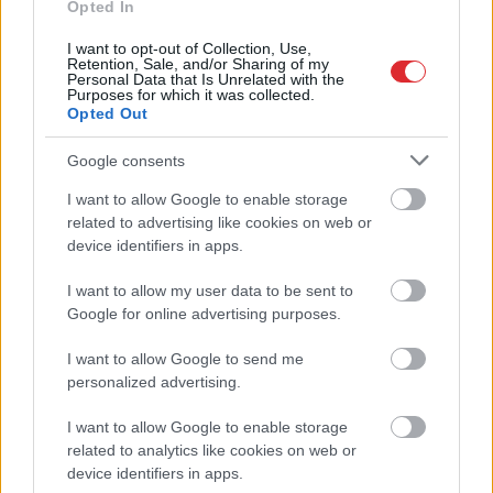
Opted In
I want to opt-out of Collection, Use,
Retention, Sale, and/or Sharing of my
Personal Data that Is Unrelated with the
Armands Puče:
TESTS.
Tikai cilvēki ar
Purposes for which it was collected.
Opted Out
“Skaidrs, ka tas ir
laucinieka DNS spēs
sarunāts “veikals”! Bet
iegūt 80% šajā lauku
vai jūs domājat, ka visi
gudrību testā
Google consents
Latvijā ir muļķi?”
I want to allow Google to enable storage
Atcelt
Ziņot
related to advertising like cookies on web or
device identifiers in apps.
I want to allow my user data to be sent to
Google for online advertising purposes.
I want to allow Google to send me
personalized advertising.
I want to allow Google to enable storage
related to analytics like cookies on web or
device identifiers in apps.