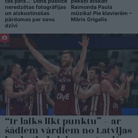
tas pats…” Dons publicē
pēkšņi atskan
neredzētas fotogrāfijas
Raimonda Paula
un aizkustinošas
mūzika! Pie klavierēm –
pārdomas par savu
Māris Grigalis
dzīvi
“Ir laiks likt punktu” – ar
šādiem vārdiem no Latvijas