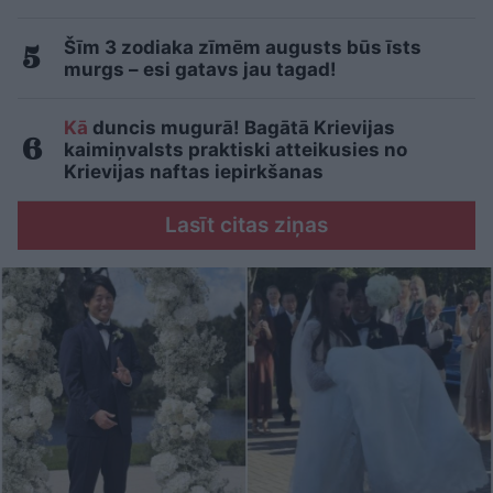
Šīm 3 zodiaka zīmēm augusts būs īsts
murgs – esi gatavs jau tagad!
Kā
duncis mugurā! Bagātā Krievijas
kaimiņvalsts praktiski atteikusies no
Krievijas naftas iepirkšanas
Lasīt citas ziņas