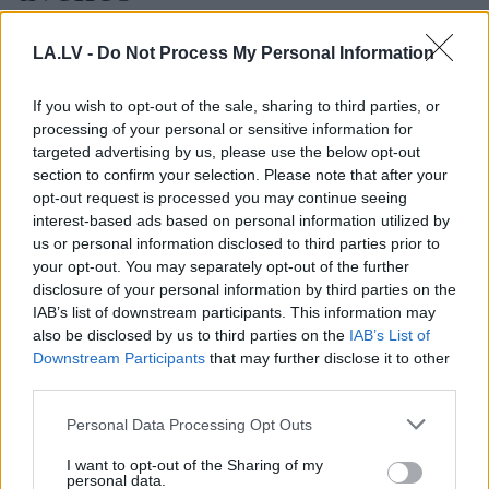
LASĪTĀKIE
LA.LV -
Do Not Process My Personal Information
Nosaukti
nāvējošākie automobiļi uz
ceļiem: turam īkšķus, lai neatrodi sarakstā
If you wish to opt-out of the sale, sharing to third parties, or
savu auto
processing of your personal or sensitive information for
targeted advertising by us, please use the below opt-out
FOTO.
“Vai tas ir normāli?” Guntars veikalā
section to confirm your selection. Please note that after your
nopērk tomātu, taču, pārgriežot to uz
opt-out request is processed you may continue seeing
pusēm, viņu sagaida pārsteigums
interest-based ads based on personal information utilized by
us or personal information disclosed to third parties prior to
your opt-out. You may separately opt-out of the further
Viņu skatiens “izurbjas” citiem cauri: 3
disclosure of your personal information by third parties on the
datumi, kuros dzimušos mēdz uzskatīt
IAB’s list of downstream participants. This information may
par biedējošiem
also be disclosed by us to third parties on the
IAB’s List of
Downstream Participants
that may further disclose it to other
Bez
diploma, darba un izbijis slepkava!?
third parties.
Vai tiešām jebkurš var kandidēt Saeimas
Please note that this website/app uses one or more Google
vēlēšanās, skaidro advokāts
Personal Data Processing Opt Outs
services and may gather and store information including but
not limited to your visit or usage behaviour. You may click to
I want to opt-out of the Sharing of my
Šīm 3 zodiaka zīmēm augusts būs īsts
personal data.
grant or deny consent to Google and its third-party tags to