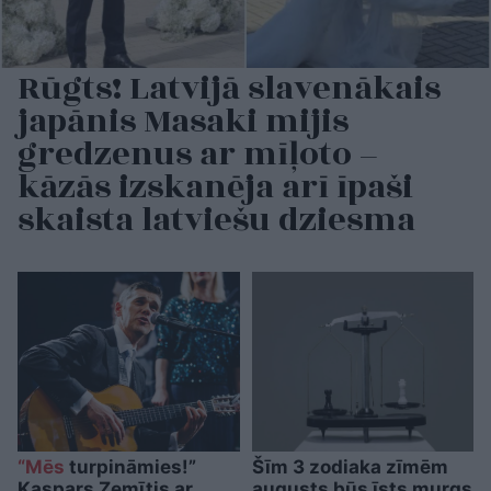
Rūgts! Latvijā slavenākais
japānis Masaki mijis
gredzenus ar mīļoto –
kāzās izskanēja arī īpaši
skaista latviešu dziesma
“Mēs
turpināmies!”
Šīm 3 zodiaka zīmēm
Kaspars Zemītis ar
augusts būs īsts murgs