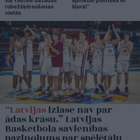
var rasties dažādās
apnikusi politiskā AI
robežšķērsošanas
šļura!”
vietās
“Latvijas
izlase nav par
ādas krāsu.” Latvijas
Basketbola savienības
paziņojums par spēlētāju