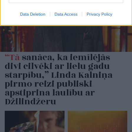
Data Deletion
Data Access
Privacy Policy
“Tā
sanāca, ka iemīlējās
divi cilvēki ar lielu gadu
starpību,” Linda Kalniņa
pirmo reizi publiski
apstiprina laulību ar
Džilindžeru