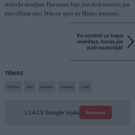
dvēseļu nesējam Haronam bija jāmaksā monēta par
pārcelšanu pāri Stiksas upei uz Hādes pazemi).
Ko nozīmē uz kapa
monētas, kuras jūs
paši neatstājāt
TĒMAS
dalītais
kapi
kapsēta
monētas
rituāli
LA.LV Google ziņās
Pievienot