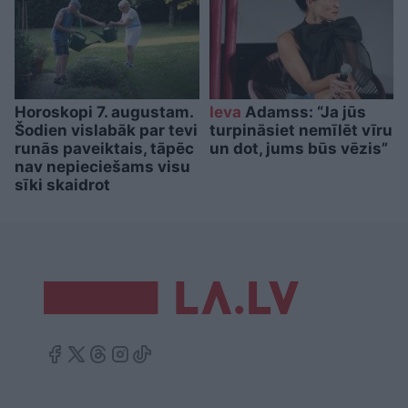
Horoskopi 7. augustam.
Ieva
Adamss: “Ja jūs
Šodien vislabāk par tevi
turpināsiet nemīlēt vīru
runās paveiktais, tāpēc
un dot, jums būs vēzis”
nav nepieciešams visu
sīki skaidrot