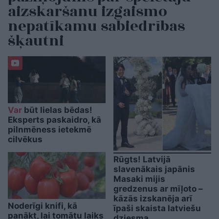
aizskaršanu izgaismo
nepatīkamu sabiedrības
šķautni
Var
būt lielas bēdas!
Eksperts paskaidro, kā
pilnmēness ietekmē
cilvēkus
Rūgts! Latvijā
slavenākais japānis
Masaki mijis
gredzenus ar mīļoto –
kāzās izskanēja arī
Noderīgi knifi, kā
īpaši skaista latviešu
panākt, lai tomātu laiks
dziesma