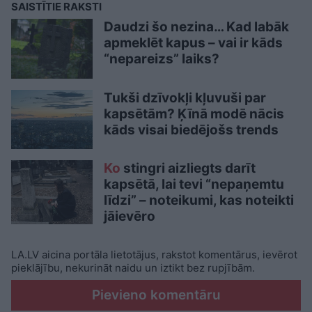
SAISTĪTIE RAKSTI
Daudzi šo nezina… Kad labāk
apmeklēt kapus – vai ir kāds
“nepareizs” laiks?
Tukši dzīvokļi kļuvuši par
kapsētām? Ķīnā modē nācis
kāds visai biedējošs trends
Ko
stingri aizliegts darīt
kapsētā, lai tevi “nepaņemtu
līdzi” – noteikumi, kas noteikti
jāievēro
LA.LV aicina portāla lietotājus, rakstot komentārus, ievērot
pieklājību, nekurināt naidu un iztikt bez rupjībām.
Pievieno komentāru