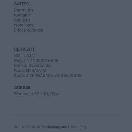
SAITES
Par mums
Kontakti
Reklāma
Noteikumi
Ētikas kodekss
REKVIZĪTI
SIA "LA.LV"
Reģ. nr. 40003616846
Banka: Swedbanka
Kods: HABALV22
Konts: LV64HABA0551043479309
ADRESE
Blaumaņa 32 - 1A, Rīga
© SIA "Ekis&Co-Positioning and Consulting"