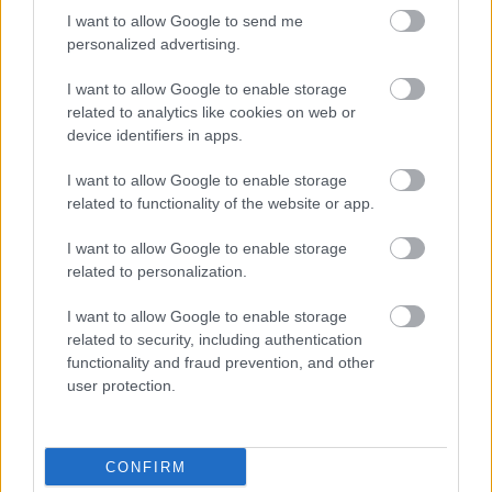
attēlā? Tikai retais šajā
I want to allow Google to send me
testā iegūst vismaz 90%
personalized advertising.
I want to allow Google to enable storage
related to analytics like cookies on web or
device identifiers in apps.
I want to allow Google to enable storage
related to functionality of the website or app.
I want to allow Google to enable storage
related to personalization.
Horoskopi
9. augustam.
“Man nebija tās mātes
Šodien centies rīkoties
jūtas…” Elīna
I want to allow Google to enable storage
tā, kā tev pašam šķiet
Didrihsone atklāti par
related to security, including authentication
pareizi
laiku pēc dēla
piedzimšanas
functionality and fraud prevention, and other
user protection.
CONFIRM