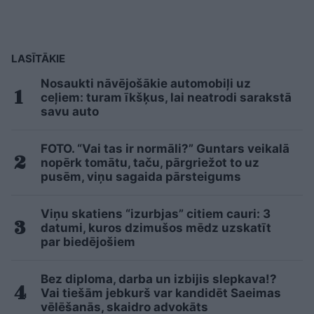
LASĪTĀKIE
Nosaukti nāvējošākie automobiļi uz
ceļiem: turam īkšķus, lai neatrodi sarakstā
savu auto
FOTO. “Vai tas ir normāli?” Guntars veikalā
nopērk tomātu, taču, pārgriežot to uz
pusēm, viņu sagaida pārsteigums
Viņu skatiens “izurbjas” citiem cauri: 3
datumi, kuros dzimušos mēdz uzskatīt
par biedējošiem
Bez diploma, darba un izbijis slepkava!?
Vai tiešām jebkurš var kandidēt Saeimas
vēlēšanās, skaidro advokāts