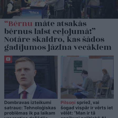
“Bērnu
māte atsakās
bērnus laist ceļojumā!”
Notāre skaidro, kas šādos
gadījumos jāzina vecākiem
Dombravas izteikumi
Pilsoņi
spriež, vai
satrauc: Tehnoloģiskas
šogad vispār ir vērts iet
problēmas ik pa laikam
vēlēt: “Man ir tā