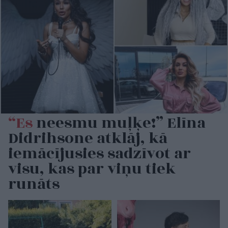
“Es
neesmu muļķe!” Elīna
Didrihsone atklāj, kā
iemācījusies sadzīvot ar
visu, kas par viņu tiek
runāts