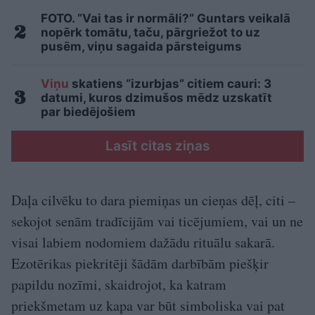
FOTO. “Vai tas ir normāli?” Guntars veikalā
nopērk tomātu, taču, pārgriežot to uz
pusēm, viņu sagaida pārsteigums
Viņu
skatiens “izurbjas” citiem cauri: 3
datumi, kuros dzimušos mēdz uzskatīt
par biedējošiem
Lasīt citas ziņas
Daļa cilvēku to dara piemiņas un cieņas dēļ, citi –
sekojot senām tradīcijām vai ticējumiem, vai un ne
visai labiem nodomiem dažādu rituālu sakarā.
Ezotērikas piekritēji šādām darbībām piešķir
papildu nozīmi, skaidrojot, ka katram
priekšmetam uz kapa var būt simboliska vai pat