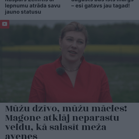
lepnumu atrāda savu
– esi gatavs jau tagad!
jauno statusu
Mūžu dzīvo, mūžu mācies!
Magone atklāj neparastu
veidu, kā salasīt meža
avenes