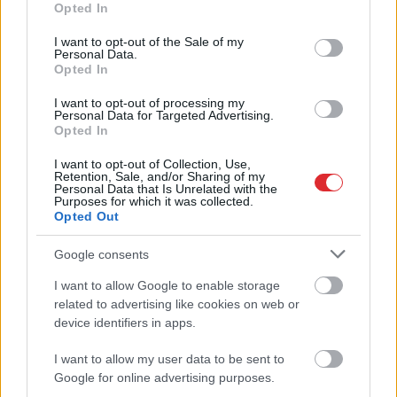
Opted In
murgs – esi gatavs jau tagad!
use your data for below specified purposes in below Google
consent section.
I want to opt-out of the Sale of my
Lasīt citas ziņas
Personal Data.
Opted In
I want to opt-out of processing my
Personal Data for Targeted Advertising.
Opted In
I want to opt-out of Collection, Use,
Retention, Sale, and/or Sharing of my
Personal Data that Is Unrelated with the
Purposes for which it was collected.
Opted Out
Google consents
I want to allow Google to enable storage
Atcelt
Ziņot
related to advertising like cookies on web or
device identifiers in apps.
TESTS. Kuras valsts
I want to allow my user data to be sent to
numurzīme redzama
Google for online advertising purposes.