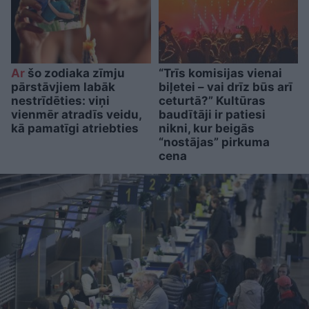
Ar
šo zodiaka zīmju
“Trīs komisijas vienai
pārstāvjiem labāk
biļetei – vai drīz būs arī
nestrīdēties: viņi
ceturtā?” Kultūras
vienmēr atradīs veidu,
baudītāji ir patiesi
kā pamatīgi atriebties
nikni, kur beigās
“nostājas” pirkuma
cena