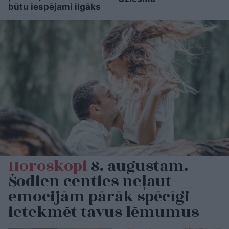
būtu iespējami ilgāks
Horoskopi
8. augustam.
Šodien centies neļaut
emocijām pārāk spēcīgi
ietekmēt tavus lēmumus