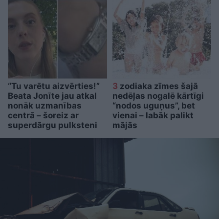
“Tu varētu aizvērties!”
3
zodiaka zīmes šajā
Beata Jonīte jau atkal
nedēļas nogalē kārtīgi
nonāk uzmanības
“nodos uguņus”, bet
centrā – šoreiz ar
vienai – labāk palikt
superdārgu pulksteni
mājās