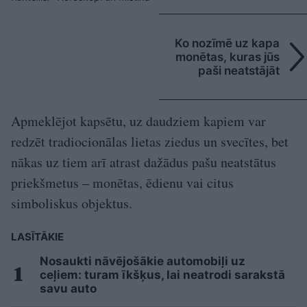
Ko nozīmē uz kapa
monētas, kuras jūs
paši neatstājāt
Apmeklējot kapsētu, uz daudziem kapiem var
redzēt tradiocionālas lietas ziedus un svecītes, bet
nākas uz tiem arī atrast dažādus pašu neatstātus
priekšmetus – monētas, ēdienu vai citus
simboliskus objektus.
LASĪTĀKIE
Nosaukti nāvējošākie automobiļi uz
ceļiem: turam īkšķus, lai neatrodi sarakstā
savu auto