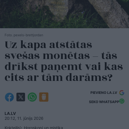
Foto. pexels-brettjordan
Uz kapa atstātas
svešas monētas – tās
drīkst paņemt vai kas
cits ar tām darāms?
PIEVIENO LA.LV
SEKO WHATSAPP
LA.LV
20:12, 11. jūnijs 2026
Kokteilis
Horoskopi un mistika