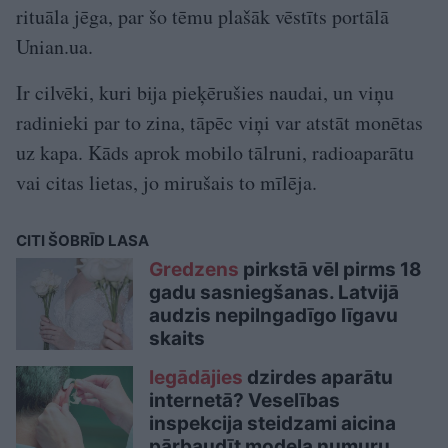
rituāla jēga, par šo tēmu plašāk vēstīts portālā
Unian.ua.
Ir cilvēki, kuri bija pieķērušies naudai, un viņu
radinieki par to zina, tāpēc viņi var atstāt monētas
uz kapa. Kāds aprok mobilo tālruni, radioaparātu
vai citas lietas, jo mirušais to mīlēja.
CITI ŠOBRĪD LASA
Gredzens
pirkstā vēl pirms 18
gadu sasniegšanas. Latvijā
audzis nepilngadīgo līgavu
skaits
Iegādājies
dzirdes aparātu
internetā? Veselības
inspekcija steidzami aicina
pārbaudīt modeļa numuru