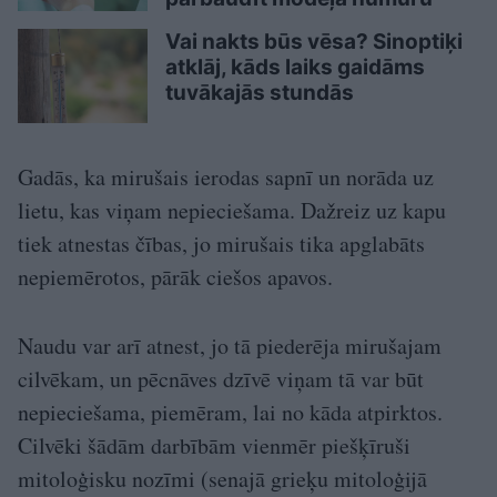
Vai nakts būs vēsa? Sinoptiķi
atklāj, kāds laiks gaidāms
tuvākajās stundās
Gadās, ka mirušais ierodas sapnī un norāda uz
lietu, kas viņam nepieciešama. Dažreiz uz kapu
tiek atnestas čības, jo mirušais tika apglabāts
nepiemērotos, pārāk ciešos apavos.
Naudu var arī atnest, jo tā piederēja mirušajam
cilvēkam, un pēcnāves dzīvē viņam tā var būt
nepieciešama, piemēram, lai no kāda atpirktos.
Cilvēki šādām darbībām vienmēr piešķīruši
mitoloģisku nozīmi (senajā grieķu mitoloģijā