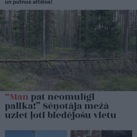
un putnus attēlos!
“Man
pat neomulīgi
palika!” Sēņotāja mežā
uziet ļoti biedējošu vietu