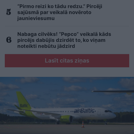
“Pirmo reizi ko tādu redzu.” Pircēji
sajūsmā par veikalā novēroto
jaunieviesumu
Nabaga cilvēks! “Pepco” veikalā kāds
pircējs dabūjis dzirdēt to, ko viņam
noteikti nebūtu jādzird
Lasīt citas ziņas