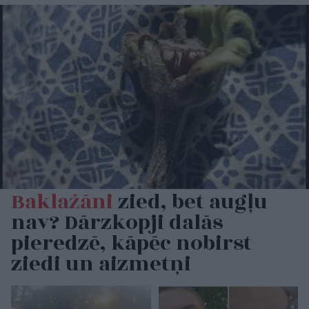
Baklažāni
zied, bet augļu
nav? Dārzkopji dalās
pieredzē, kāpēc nobirst
ziedi un aizmetņi