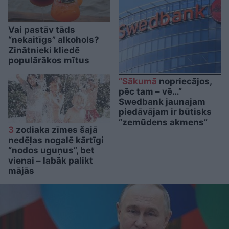
Vai pastāv tāds
“nekaitīgs” alkohols?
Zinātnieki kliedē
populārākos mītus
“Sākumā
nopriecājos,
pēc tam – vē…”
Swedbank jaunajam
piedāvājam ir būtisks
“zemūdens akmens”
3
zodiaka zīmes šajā
nedēļas nogalē kārtīgi
“nodos uguņus”, bet
vienai – labāk palikt
mājās