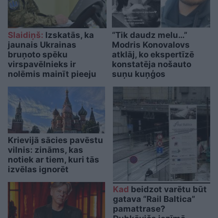
Slaidiņš:
Izskatās, ka
“Tik daudz melu…”
jaunais Ukrainas
Modris Konovalovs
bruņoto spēku
atklāj, ko ekspertīzē
virspavēlnieks ir
konstatēja nošauto
nolēmis mainīt pieeju
suņu kuņģos
Krievijā sācies pavēstu
vilnis: zināms, kas
notiek ar tiem, kuri tās
izvēlas ignorēt
Kad
beidzot varētu būt
gatava “Rail Baltica”
pamattrase?