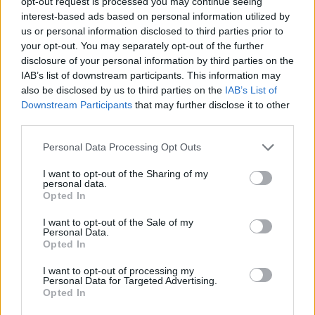
opt-out request is processed you may continue seeing
frontē
vienmēr atradīs veidu,
interest-based ads based on personal information utilized by
kā pamatīgi atriebties
us or personal information disclosed to third parties prior to
your opt-out. You may separately opt-out of the further
disclosure of your personal information by third parties on the
IAB’s list of downstream participants. This information may
also be disclosed by us to third parties on the
IAB’s List of
Downstream Participants
that may further disclose it to other
third parties.
Please note that this website/app uses one or more Google
Personal Data Processing Opt Outs
services and may gather and store information including but
not limited to your visit or usage behaviour. You may click to
I want to opt-out of the Sharing of my
personal data.
grant or deny consent to Google and its third-party tags to
Opted In
use your data for below specified purposes in below Google
consent section.
I want to opt-out of the Sale of my
Personal Data.
Opted In
I want to opt-out of processing my
Personal Data for Targeted Advertising.
Opted In