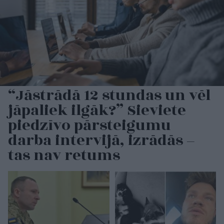
“Jāstrādā 12 stundas un vēl
jāpaliek ilgāk?” Sieviete
piedzīvo pārsteigumu
darba intervijā, izrādās –
tas nav retums