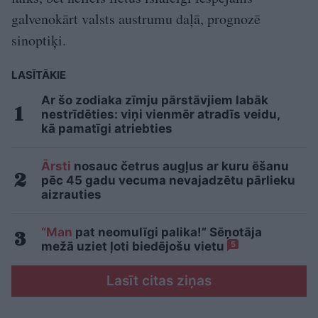
galvenokārt valsts austrumu daļā, prognozē
sinoptiķi.
LASĪTĀKIE
Ar šo zodiaka zīmju pārstāvjiem labāk
nestrīdēties: viņi vienmēr atradīs veidu,
kā pamatīgi atriebties
Ārsti
nosauc četrus augļus ar kuru ēšanu
pēc 45 gadu vecuma nevajadzētu pārlieku
aizrauties
“Man
pat neomulīgi palika!” Sēņotāja
mežā uziet ļoti biedējošu vietu
5
Lasīt citas ziņas