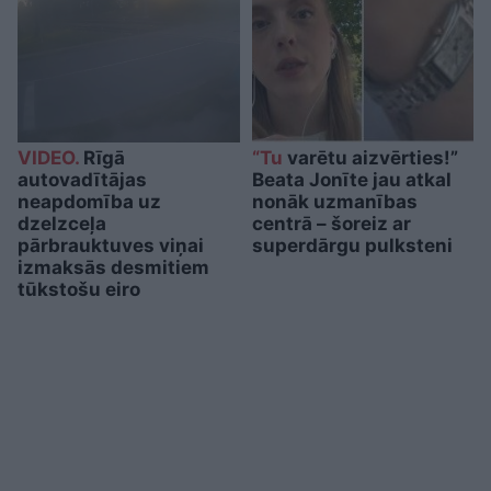
VIDEO.
Rīgā
“Tu
varētu aizvērties!”
autovadītājas
Beata Jonīte jau atkal
neapdomība uz
nonāk uzmanības
dzelzceļa
centrā – šoreiz ar
pārbrauktuves viņai
superdārgu pulksteni
izmaksās desmitiem
tūkstošu eiro