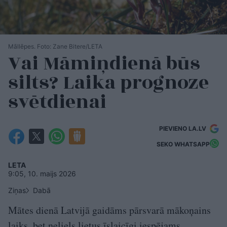
Māllēpes. Foto: Zane Bitere/LETA
Vai Māmiņdienā būs
silts? Laika prognoze
svētdienai
PIEVIENO LA.LV
SEKO WHATSAPP
LETA
9:05, 10. maijs 2026
Ziņas
Dabā
Mātes dienā Latvijā gaidāms pārsvarā mākoņains
laiks, bet neliels lietus īslaicīgi iespējams