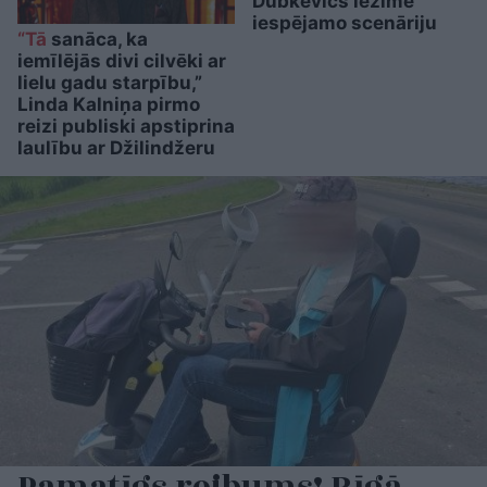
Dubkēvičs iezīmē
iespējamo scenāriju
“Tā
sanāca, ka
iemīlējās divi cilvēki ar
lielu gadu starpību,”
Linda Kalniņa pirmo
reizi publiski apstiprina
laulību ar Džilindžeru