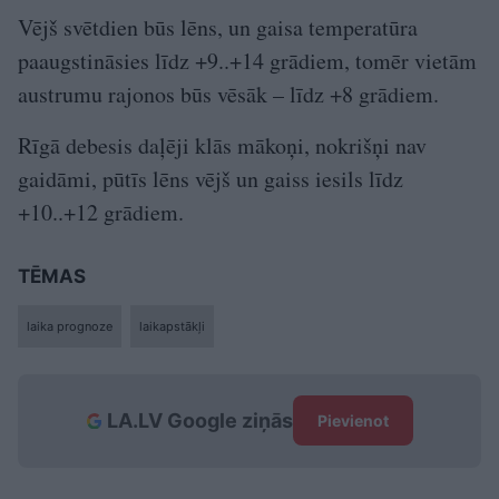
Vējš svētdien būs lēns, un gaisa temperatūra
paaugstināsies līdz +9..+14 grādiem, tomēr vietām
austrumu rajonos būs vēsāk – līdz +8 grādiem.
Rīgā debesis daļēji klās mākoņi, nokrišņi nav
gaidāmi, pūtīs lēns vējš un gaiss iesils līdz
+10..+12 grādiem.
TĒMAS
laika prognoze
laikapstākļi
LA.LV Google ziņās
Pievienot