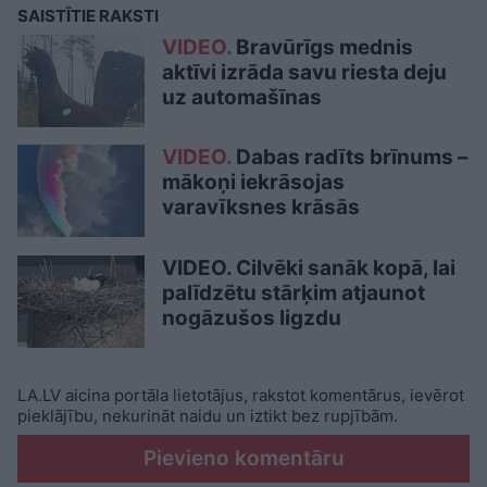
SAISTĪTIE RAKSTI
VIDEO.
Bravūrīgs mednis
aktīvi izrāda savu riesta deju
uz automašīnas
VIDEO.
Dabas radīts brīnums –
mākoņi iekrāsojas
varavīksnes krāsās
VIDEO. Cilvēki sanāk kopā, lai
palīdzētu stārķim atjaunot
nogāzušos ligzdu
LA.LV aicina portāla lietotājus, rakstot komentārus, ievērot
pieklājību, nekurināt naidu un iztikt bez rupjībām.
Pievieno komentāru