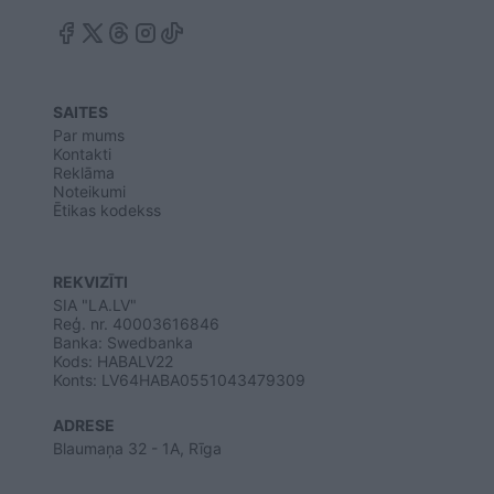
SAITES
Par mums
Kontakti
Reklāma
Noteikumi
Ētikas kodekss
REKVIZĪTI
SIA "LA.LV"
Reģ. nr. 40003616846
Banka: Swedbanka
Kods: HABALV22
Konts: LV64HABA0551043479309
ADRESE
Blaumaņa 32 - 1A, Rīga