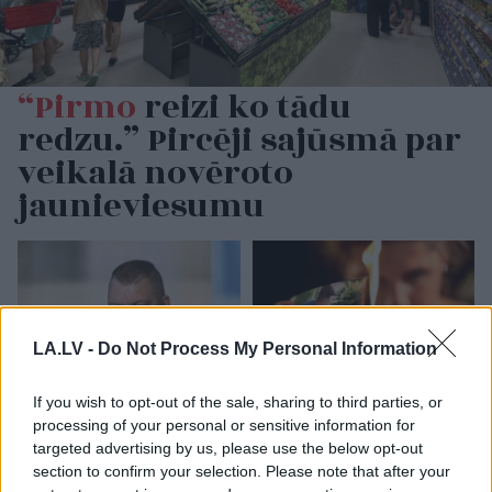
“Pirmo
reizi ko tādu
redzu.” Pircēji sajūsmā par
veikalā novēroto
jaunieviesumu
LA.LV -
Do Not Process My Personal Information
If you wish to opt-out of the sale, sharing to third parties, or
processing of your personal or sensitive information for
“Viņi
tos mīl!” Slaidiņš
Ar šo zodiaka zīmju
targeted advertising by us, please use the below opt-out
atklāj skarbu ainu par
pārstāvjiem labāk
section to confirm your selection. Please note that after your
Krievijas situāciju
nestrīdēties: viņi