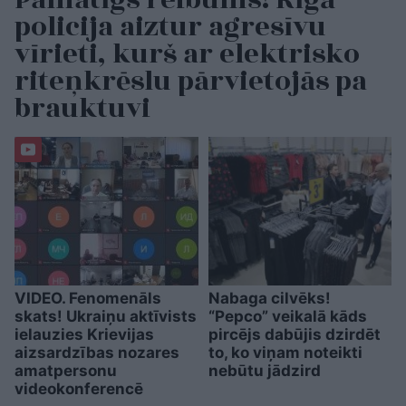
Pamatīgs reibums! Rīgā
policija aiztur agresīvu
vīrieti, kurš ar elektrisko
riteņkrēslu pārvietojās pa
brauktuvi
VIDEO. Fenomenāls
Nabaga cilvēks!
skats! Ukraiņu aktīvists
“Pepco” veikalā kāds
ielauzies Krievijas
pircējs dabūjis dzirdēt
aizsardzības nozares
to, ko viņam noteikti
amatpersonu
nebūtu jādzird
videokonferencē