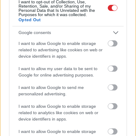
I want to opt-out of Collection, Use,
Retention, Sale, and/or Sharing of my
Personal Data that Is Unrelated with the
Purposes for which it was collected.
Opted Out
Google consents
I want to allow Google to enable storage
Atcelt
Ziņot
related to advertising like cookies on web or
device identifiers in apps.
I want to allow my user data to be sent to
Google for online advertising purposes.
I want to allow Google to send me
personalized advertising.
TESTS. Tikai cilvēki ar
I want to allow Google to enable storage
related to analytics like cookies on web or
laucinieka DNS spēs iegūt
device identifiers in apps.
80% šajā lauku gudrību
testā
I want to allow Google to enable storage