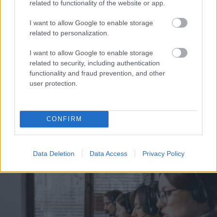
related to functionality of the website or app.
I want to allow Google to enable storage
related to personalization.
I want to allow Google to enable storage
related to security, including authentication
functionality and fraud prevention, and other
user protection.
Donalda
Trampa balles
VIDEO. 55 stundas
zāles iecerei pielikts
ūdenī bez miega un
punkts – tās
atpūtas: Polis no
CONFIRM
būvniecība tiek
Zviedrijas līdz Polijai
pārtraukta
aizpeld 160 kilometrus
un uzstāda vēsturisku
Data Deletion
Data Access
Privacy Policy
rekordu