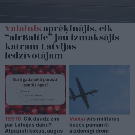
Valainis
aprēķinājis, cik
“airBaltic” jau izmaksājis
katram Latvijas
iedzīvotājam
TESTS.
Cik daudz zini
Vācijā
virs militārās
par Latvijas dabu?
bāzes pamanīti
Atpazīsti kokus, augus
aizdomīgi droni