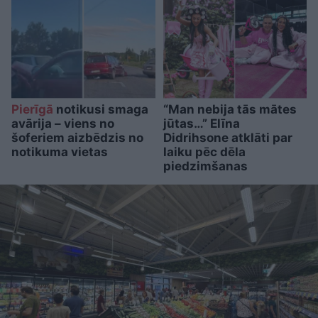
Pierīgā
notikusi smaga
“Man nebija tās mātes
avārija – viens no
jūtas…” Elīna
šoferiem aizbēdzis no
Didrihsone atklāti par
notikuma vietas
laiku pēc dēla
piedzimšanas