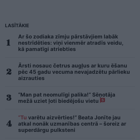
LASĪTĀKIE
Ar šo zodiaka zīmju pārstāvjiem labāk
nestrīdēties: viņi vienmēr atradīs veidu,
kā pamatīgi atriebties
Ārsti nosauc četrus augļus ar kuru ēšanu
pēc 45 gadu vecuma nevajadzētu pārlieku
aizrauties
“Man pat neomulīgi palika!” Sēņotāja
mežā uziet ļoti biedējošu vietu
5
“Tu
varētu aizvērties!” Beata Jonīte jau
atkal nonāk uzmanības centrā – šoreiz ar
superdārgu pulksteni