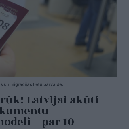
s un migrācijas lietu pārvaldē.
rūk! Latvijai akūti
okumentu
odeli – par 10