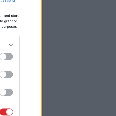
B’s List of
er and store
to grant or
ed purposes