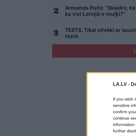
Armands Puče: “Skaidrs, ka t
ka visi Latvijā ir muļķi?”
TESTS. Tikai cilvēki ar lau
testā
LA.LV -
Do
If you wish 
sensitive in
confirm you
continue se
information 
further disc