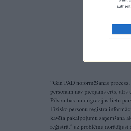
authenti
“Gan PAD noformēšanas process, gan
personām nav pieejams ērts, ātrs 
Pilsonības un migrācijas lietu pā
Fizisko personu reģistra informāci
kavēta pakalpojumu saņemšana ak
reģistrā,” uz problēmu norādījusi 