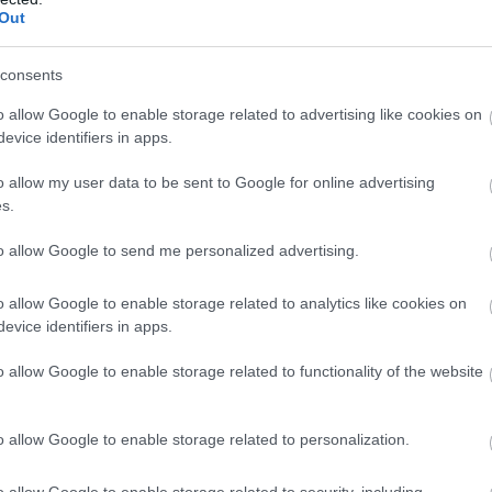
Out
Atcelt
Ziņot
consents
o allow Google to enable storage related to advertising like cookies on
 apstājies un sācis
ASV naftas rezerves
evice identifiers in apps.
ēt uz vietas…
noslīdējušas līdz 45
iete atpūtā Pierīgas
gadu zemākajam
o allow my user data to be sent to Google for online advertising
ā piedzīvojusi, cik
līmenim – kādas sekas
s.
smīgas sekas var
tas var radīt pasaulē un
to allow Google to send me personalized advertising.
makšķernieku
Latvijā?
zmanībai
o allow Google to enable storage related to analytics like cookies on
evice identifiers in apps.
iktos PAD izsniegšanai, nenodrošina klientu
o allow Google to enable storage related to functionality of the website
o allow Google to enable storage related to personalization.
o allow Google to enable storage related to security, including