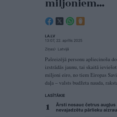
miljoniem…
LA.LV
13:07, 22. aprīlis 2025
Ziņas
Latvijā
Pašreizējā personu apliecinošu do
izstrādās jaunu, tai skaitā ievieš
miljoni eiro, no tiem Eiropas Savi
daļa – valsts budžeta nauda, raks
LASĪTĀKIE
Ārsti nosauc četrus augļus
nevajadzētu pārlieku aizrau