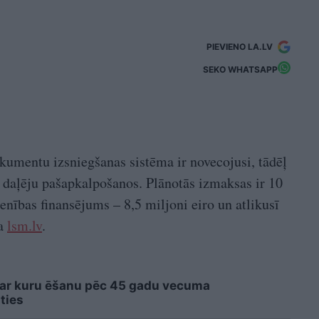
PIEVIENO LA.LV
SEKO WHATSAPP
kumentu izsniegšanas sistēma ir novecojusi, tādēļ
ot daļēju pašapkalpošanos. Plānotās izmaksas ir 10
enības finansējums – 8,5 miljoni eiro un atlikusī
ta
lsm.lv
.
 ar kuru ēšanu pēc 45 gadu vecuma
ties