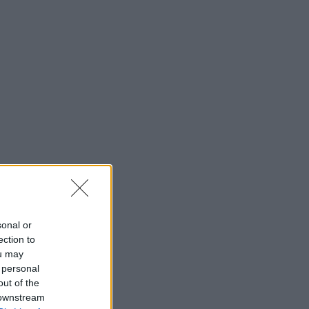
sonal or
ection to
ou may
 personal
out of the
 downstream