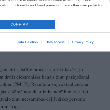
cation functionality and fraud prevention, and other user protection.
CONFIRM
Data Deletion
Data Access
Privacy Policy
 citi saistītie procesi var tikt kavēti, jo
un drošs elektronisks kanāls ziņu paziņošanai
rvaldei (PMLP). Rezultātā ziņu aktualizēšana
jas sistēmā notiek ar laika nobīdi un var tikt
tuālo ziņu neesamības dēļ Fizisko personu
ministrija.