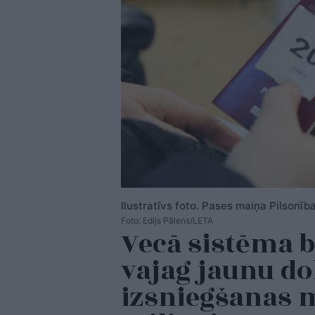
Ilustratīvs foto. Pases maiņa Pilsonība
Foto: Edijs Pālens/LETA
Vecā sistēma b
vajag jaunu d
izsniegšanas m