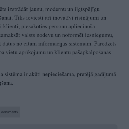
ēts izstrādāt jaunu, modernu un ilgtspējīgu
nai. Tiks ieviesti arī inovatīvi risinājumi un
i klienti, piesakoties personu apliecinoša
samaksāt valsts nodevu un noformēt iesniegumu,
ot datus no citām informācijas sistēmām. Paredzēts
a vietu aprīkojumu un klientu pašapkalpošanās
na sistēma ir akūti nepieciešama, pretējā gadījumā
gšana.
s dokuments