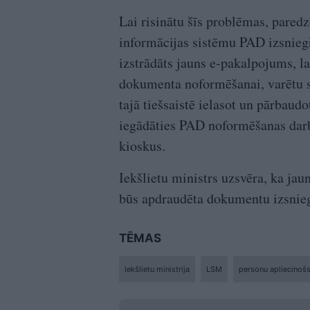
Lai risinātu šīs problēmas, paredz
informācijas sistēmu PAD izsniegša
izstrādāts jauns e-pakalpojums, la
dokumenta noformēšanai, varētu 
tajā tiešsaistē ielasot un pārbaud
iegādāties PAD noformēšanas darb
kioskus.
Iekšlietu ministrs uzsvēra, ka jau
būs apdraudēta dokumentu izsnie
TĒMAS
Iekšlietu ministrija
LSM
personu apliecinoš