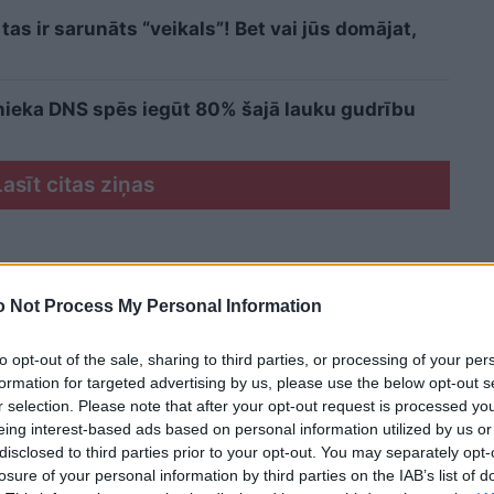
as ir sarunāts “veikals”! Bet vai jūs domājat,
cinieka DNS spēs iegūt 80% šajā lauku gudrību
Lasīt citas ziņas
 Not Process My Personal Information
to opt-out of the sale, sharing to third parties, or processing of your per
formation for targeted advertising by us, please use the below opt-out s
r selection. Please note that after your opt-out request is processed y
eing interest-based ads based on personal information utilized by us or
disclosed to third parties prior to your opt-out. You may separately opt-
losure of your personal information by third parties on the IAB’s list of