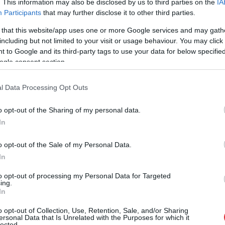
. This information may also be disclosed by us to third parties on the
IA
Participants
that may further disclose it to other third parties.
 that this website/app uses one or more Google services and may gath
including but not limited to your visit or usage behaviour. You may click 
 to Google and its third-party tags to use your data for below specifi
ka pašlaik personu apliecinošu dokumentu (PAD)
ogle consent section.
nformācijas sistēma ir morāli un fiziski
ības nepārtrauktība un arī ātra darbība, kas ir īpaši
l Data Processing Opt Outs
jumos.
o opt-out of the Sharing of my personal data.
In
, ar kuru palīdzību izsniedz PAD, tādējādi
s iespējas. Vairumā gadījumu šīs darbstacijas
o opt-out of the Sale of my Personal Data.
In
to opt-out of processing my Personal Data for Targeted
ing.
In
o opt-out of Collection, Use, Retention, Sale, and/or Sharing
ersonal Data that Is Unrelated with the Purposes for which it
lected.