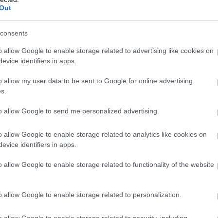
Zviedrijas līdz Polijai
Out
aizpeld 160 kilometrus
Atcelt
Ziņot
un uzstāda vēsturisku
consents
rekordu
o allow Google to enable storage related to advertising like cookies on
evice identifiers in apps.
ārtots, bet Maestro nosmīn un neliekas mierā:
o allow my user data to be sent to Google for online advertising
s.
to allow Google to send me personalized advertising.
o allow Google to enable storage related to analytics like cookies on
evice identifiers in apps.
o allow Google to enable storage related to functionality of the website
o allow Google to enable storage related to personalization.
o allow Google to enable storage related to security, including