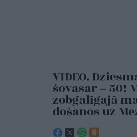
VIDEO. Dziesm
šovasar – 50! 
zobgalīgajā ma
došanos uz Me