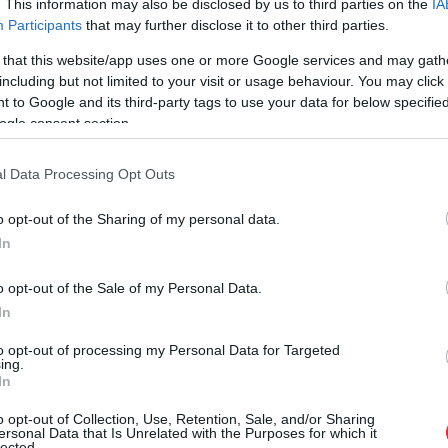
esākot spēlēt pirmās notis no ikoniskās dziesmas,
. This information may also be disclosed by us to third parties on the
IA
Participants
that may further disclose it to other third parties.
 that this website/app uses one or more Google services and may gath
 Raimondam Paulam, ka mēs visi viņu gaidīsim
including but not limited to your visit or usage behaviour. You may click 
Maestro savā zobgalīgajā manierē atbild, ka
 to Google and its third-party tags to use your data for below specifi
ogle consent section.
l Data Processing Opt Outs
o opt-out of the Sharing of my personal data.
In
o opt-out of the Sale of my Personal Data.
In
to opt-out of processing my Personal Data for Targeted
ing.
In
dienas plāni būs
VIDEO.
55 stundas
elāgo laika
ūdenī bez miega un
o opt-out of Collection, Use, Retention, Sale, and/or Sharing
ersonal Data that Is Unrelated with the Purposes for which it
nozei
atpūtas: Polis no
lected.