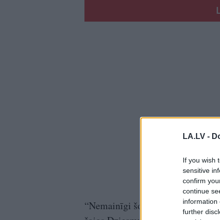
LA.LV -
Do
If you wish 
sensitive in
confirm you
continue se
information 
“Nemainīgi šos 50 gadus Maestro 
further disc