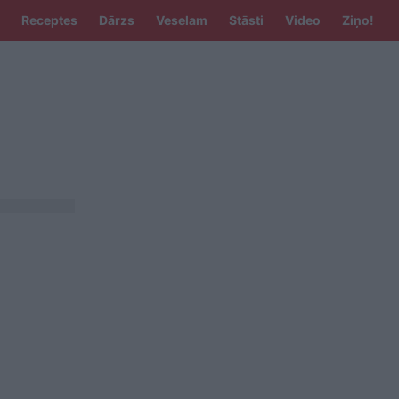
Receptes
Dārzs
Veselam
Stāsti
Video
Ziņo!