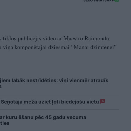
SEKO WHATSAPP
s tīklos publicējis video ar Maestro Raimondu
ka viņa komponētajai dziesmai “Manai dzimtenei”
jiem labāk nestrīdēties: viņi vienmēr atradīs
s
 Sēņotāja mežā uziet ļoti biedējošu vietu
5
 ar kuru ēšanu pēc 45 gadu vecuma
ties