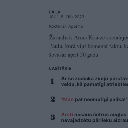
LA.LV
18:11, 8. jūlijs 2023
Kokteilis
Apbrīno
Žurnālists Arnis Krauze sociālajo
Paulu, kurā viņš komentē faktu, 
šovasar aprit 50 gadu.
LASĪTĀKIE
Ar šo zodiaka zīmju pārstāv
veidu, kā pamatīgi atriebtie
“Man
pat neomulīgi palika!”
Ārsti
nosauc četrus augļus
nevajadzētu pārlieku aizrau