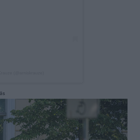
 Krauze (@arniskrauze)
lās