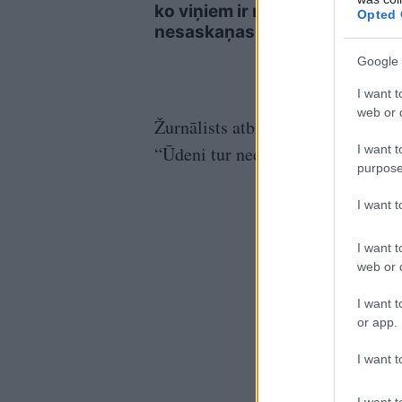
ko viņiem ir nopietnas
Opted 
nesaskaņas
Google 
I want t
web or d
Žurnālists atbild, ka tas tiks nok
I want t
“Ūdeni tur nedod!”
purpose
I want 
I want t
web or d
I want t
or app.
I want t
I want t