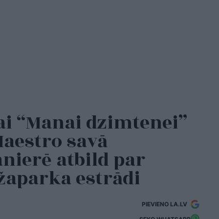
ai “Manai dzimtenei”
Maestro savā
nierē atbild par
žaparka estrādi
PIEVIENO LA.LV