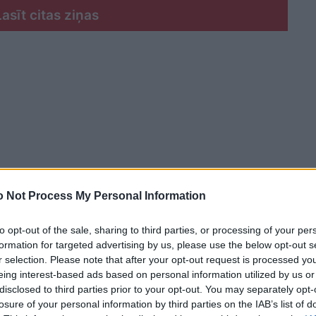
Lasīt citas ziņas
 Not Process My Personal Information
to opt-out of the sale, sharing to third parties, or processing of your per
formation for targeted advertising by us, please use the below opt-out s
r selection. Please note that after your opt-out request is processed y
eing interest-based ads based on personal information utilized by us or
disclosed to third parties prior to your opt-out. You may separately opt-
kopā ar šo dziesmu ir bijis Mežaparkā un būs arī
losure of your personal information by third parties on the IAB’s list of