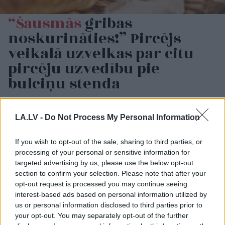
“Šausmās
gribas
noskurināties!” Pircējs
veikalā uzvelkas par citu
pircēju uzvedību pie
bulciņu stenda
LA.LV -
Do Not Process My Personal Information
If you wish to opt-out of the sale, sharing to third parties, or
processing of your personal or sensitive information for
targeted advertising by us, please use the below opt-out
section to confirm your selection. Please note that after your
opt-out request is processed you may continue seeing
“Izlīda ārā velniņš” –
Kārlis Streips: “Tas
interest-based ads based on personal information utilized by
Kulbergam sanācis
būtu nozīmējis, ka
us or personal information disclosed to third parties prior to
visai neveikls kašķis ar
Tramps 2024. gadā
your opt-out. You may separately opt-out of the further
žurnālistu Ivo Leitānu
kandidēt nedrīkstētu”