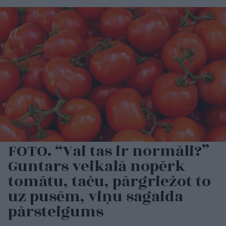
FOTO. “Vai tas ir normāli?”
Guntars veikalā nopērk
tomātu, taču, pārgriežot to
uz pusēm, viņu sagaida
pārsteigums