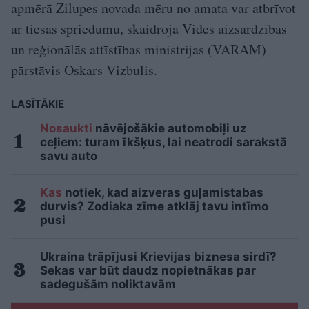
apmērā Zilupes novada mēru no amata var atbrīvot
ar tiesas spriedumu, skaidroja Vides aizsardzības
un reģionālās attīstības ministrijas (VARAM)
pārstāvis Oskars Vizbulis.
LASĪTĀKIE
Nosaukti
nāvējošākie automobiļi uz
ceļiem: turam īkšķus, lai neatrodi sarakstā
savu auto
Kas
notiek, kad aizveras guļamistabas
durvis? Zodiaka zīme atklāj tavu intīmo
pusi
Ukraina trāpījusi Krievijas biznesa sirdī?
Sekas var būt daudz nopietnākas par
sadegušām noliktavām