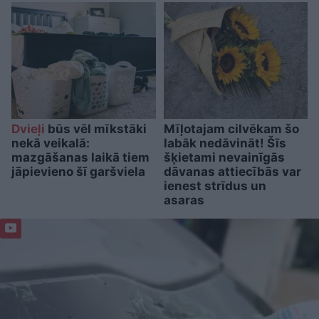
Dvieļi
būs vēl mīkstāki
Mīļotajam cilvēkam šo
nekā veikalā:
labāk nedāvināt! Šīs
mazgāšanas laikā tiem
šķietami nevainīgās
jāpievieno šī garšviela
dāvanas attiecībās var
ienest strīdus un
asaras