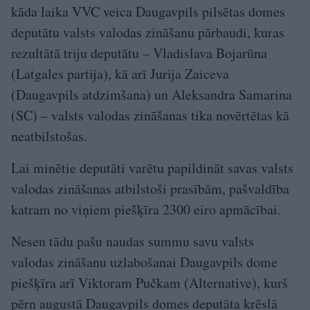
kāda laika VVC veica Daugavpils pilsētas domes
deputātu valsts valodas zināšanu pārbaudi, kuras
rezultātā triju deputātu – Vladislava Bojarūna
(Latgales partija), kā arī Jurija Zaiceva
(Daugavpils atdzimšana) un Aleksandra Samarina
(SC) – valsts valodas zināšanas tika novērtētas kā
neatbilstošas.
Lai minētie deputāti varētu papildināt savas valsts
valodas zināšanas atbilstoši prasībām, pašvaldība
katram no viņiem piešķīra 2300 eiro apmācībai.
Nesen tādu pašu naudas summu savu valsts
valodas zināšanu uzlabošanai Daugavpils dome
piešķīra arī Viktoram Pučkam (Alternative), kurš
pērn augustā Daugavpils domes deputāta krēslā