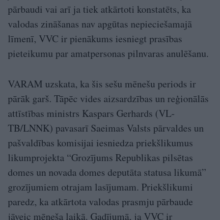
pārbaudi vai arī ja tiek atkārtoti konstatēts, ka
valodas zināšanas nav apgūtas nepieciešamajā
līmenī, VVC ir pienākums iesniegt prasības
pieteikumu par amatpersonas pilnvaras anulēšanu.
VARAM uzskata, ka šis sešu mēnešu periods ir
pārāk garš. Tāpēc vides aizsardzības un reģionālās
attīstības ministrs Kaspars Gerhards (VL-
TB/LNNK) pavasarī Saeimas Valsts pārvaldes un
pašvaldības komisijai iesniedza priekšlikumus
likumprojekta “Grozījums Republikas pilsētas
domes un novada domes deputāta statusa likumā”
grozījumiem otrajam lasījumam. Priekšlikumi
paredz, ka atkārtota valodas prasmju pārbaude
jāveic mēneša laikā. Gadījumā, ja VVC ir