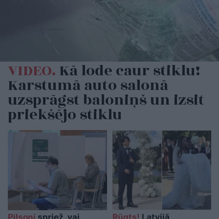
VIDEO.
Kā lode caur stiklu!
Karstumā auto salonā
uzsprāgst baloniņš un izsit
priekšējo stiklu
Pilsoņi
spriež, vai
Rūgts!
Latvijā