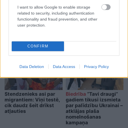
I want to allow Google to enable storage
Kartupeļu horoskops: ko
related to security, including authentication
functionality and fraud prevention, and other
par tevi liecina tavs
user protection.
mīļākais kartupeļu ēdiens?
CONFIRM
Data Deletion
Data Access
Privacy Policy
Stendzenieks asi par
Biedrība
“Tavi draugi”
migrantiem: Viņi testē,
gadiem tikusi izsmieta
cik daudz šeit drīkst
par palīdzību Ukrainai –
atļauties
atklājas plaša
nomelnošanas
kampaņa