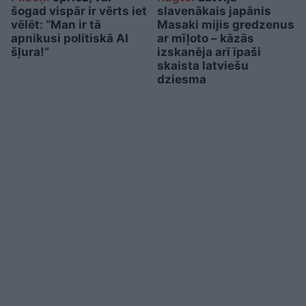
šogad vispār ir vērts iet
slavenākais japānis
vēlēt: “Man ir tā
Masaki mijis gredzenus
apnikusi politiskā AI
ar mīļoto – kāzās
šļura!”
izskanēja arī īpaši
skaista latviešu
dziesma