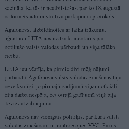
secināts, ka tās ir neatbilstošas, par ko 18.augustā
noformēts administratīvā pārkāpuma protokols.
Agafonovs, aizbildinoties ar laika trūkumu,
aģentūrai LETA nesniedza komentārus par
notikušo valsts valodas pārbaudi un viņa tālāko
rīcību.
LETA jau vēstīja, ka pirmie divi mēģinājumi
pārbaudīt Agafonova valsts valodas zināšanas bija
neveiksmīgi, jo pirmajā gadījumā viņam oficiāli
bija darba nespēja, bet otrajā gadījumā viņš bija
devies atvaļinājumā.
Agafonovs nav vienīgais politiķis, par kura valsts
valodas zināšanām ir ieinteresējies VVC. Pirms