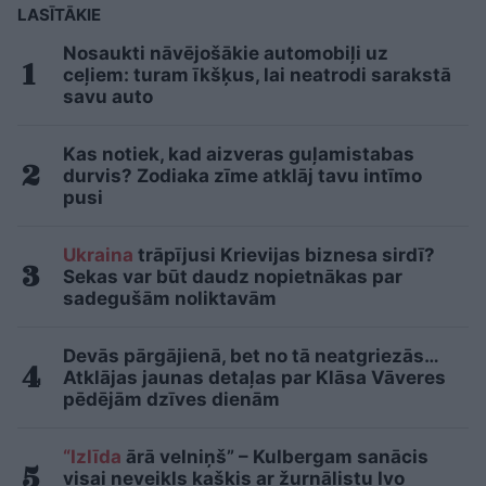
LASĪTĀKIE
Nosaukti nāvējošākie automobiļi uz
ceļiem: turam īkšķus, lai neatrodi sarakstā
savu auto
Kas notiek, kad aizveras guļamistabas
durvis? Zodiaka zīme atklāj tavu intīmo
pusi
Ukraina
trāpījusi Krievijas biznesa sirdī?
Sekas var būt daudz nopietnākas par
sadegušām noliktavām
Devās pārgājienā, bet no tā neatgriezās…
Atklājas jaunas detaļas par Klāsa Vāveres
pēdējām dzīves dienām
“Izlīda
ārā velniņš” – Kulbergam sanācis
visai neveikls kašķis ar žurnālistu Ivo