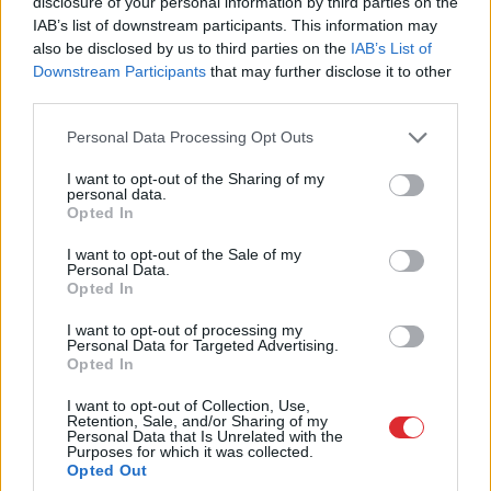
disclosure of your personal information by third parties on the
IAB’s list of downstream participants. This information may
also be disclosed by us to third parties on the
IAB’s List of
Downstream Participants
that may further disclose it to other
third parties.
Please note that this website/app uses one or more Google
Personal Data Processing Opt Outs
services and may gather and store information including but
not limited to your visit or usage behaviour. You may click to
I want to opt-out of the Sharing of my
personal data.
grant or deny consent to Google and its third-party tags to
Opted In
use your data for below specified purposes in below Google
consent section.
I want to opt-out of the Sale of my
Personal Data.
Opted In
TESTS.
Vai tu esi gudrāks
I want to opt-out of processing my
par ChatGPT? 99% cilvēku
Personal Data for Targeted Advertising.
Opted In
“iesprūst” 5. jautājumā
I want to opt-out of Collection, Use,
Retention, Sale, and/or Sharing of my
Personal Data that Is Unrelated with the
Purposes for which it was collected.
Opted Out