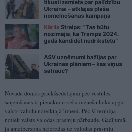
tikusi izsmieta par palīdzību
Ukrainai – atklājas plaša
nomelnošanas kampaņa
Kārlis
Streips: “Tas būtu
nozīmējis, ka Tramps 2024.
gadā kandidēt nedrīkstētu”
ASV uzņēmumi bažījas par
Ukrainas plāniem – kas viņus
satrauc?
Novada domes priekšsēdētājam pēc vēstules
saņemšanas ir pienākums sešu mēnešu laikā apgūt
valsts valodu noteiktajā līmenī. Pēc šī termiņa
notiek valsts valodas prasmju pārbaude. Gadījumā,
ja amatpersona neierodas uz valodas prasmju