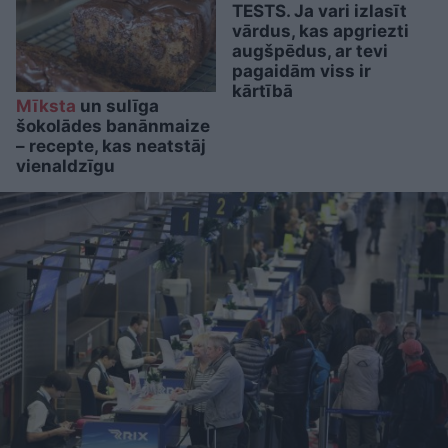
TESTS. Ja vari izlasīt
vārdus, kas apgriezti
augšpēdus, ar tevi
pagaidām viss ir
kārtībā
Mīksta
un sulīga
šokolādes banānmaize
– recepte, kas neatstāj
vienaldzīgu