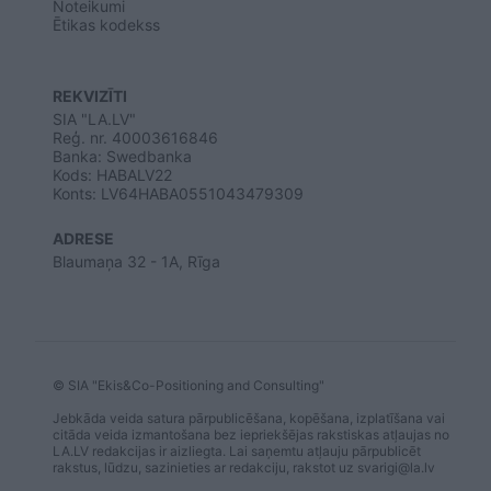
Noteikumi
Ētikas kodekss
REKVIZĪTI
SIA "LA.LV"
Reģ. nr. 40003616846
Banka: Swedbanka
Kods: HABALV22
Konts: LV64HABA0551043479309
ADRESE
Blaumaņa 32 - 1A, Rīga
© SIA "Ekis&Co-Positioning and Consulting"
Jebkāda veida satura pārpublicēšana, kopēšana, izplatīšana vai
citāda veida izmantošana bez iepriekšējas rakstiskas atļaujas no
LA.LV redakcijas ir aizliegta. Lai saņemtu atļauju pārpublicēt
rakstus, lūdzu, sazinieties ar redakciju, rakstot uz
svarigi@la.lv