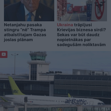
Netanjahu pasaka
Ukraina
trāpījusi
stingru “nē” Trampa
Krievijas biznesa sirdī?
atbalstītajam Gazas
Sekas var būt daudz
joslas plānam
nopietnākas par
sadegušām noliktavām