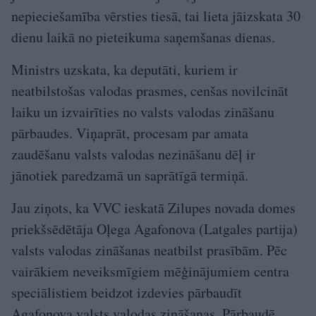
nepieciešamība vērsties tiesā, tai lieta jāizskata 30
dienu laikā no pieteikuma saņemšanas dienas.
Ministrs uzskata, ka deputāti, kuriem ir
neatbilstošas valodas prasmes, cenšas novilcināt
laiku un izvairīties no valsts valodas zināšanu
pārbaudes. Viņaprāt, procesam par amata
zaudēšanu valsts valodas nezināšanu dēļ ir
jānotiek paredzamā un saprātīgā termiņā.
Jau ziņots, ka VVC ieskatā Zilupes novada domes
priekšsēdētāja Oļega Agafonova (Latgales partija)
valsts valodas zināšanas neatbilst prasībām. Pēc
vairākiem neveiksmīgiem mēģinājumiem centra
speciālistiem beidzot izdevies pārbaudīt
Agafonova valsts valodas zināšanas. Pārbaudē