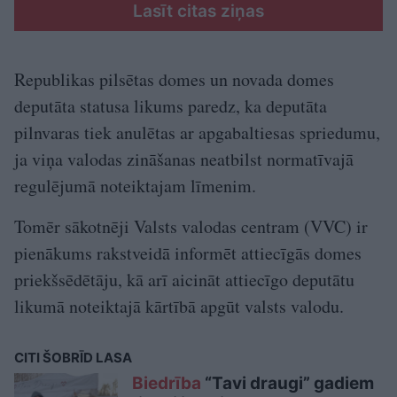
Lasīt citas ziņas
Republikas pilsētas domes un novada domes
deputāta statusa likums paredz, ka deputāta
pilnvaras tiek anulētas ar apgabaltiesas spriedumu,
ja viņa valodas zināšanas neatbilst normatīvajā
regulējumā noteiktajam līmenim.
Tomēr sākotnēji Valsts valodas centram (VVC) ir
pienākums rakstveidā informēt attiecīgās domes
priekšsēdētāju, kā arī aicināt attiecīgo deputātu
likumā noteiktajā kārtībā apgūt valsts valodu.
CITI ŠOBRĪD LASA
Biedrība
“Tavi draugi” gadiem