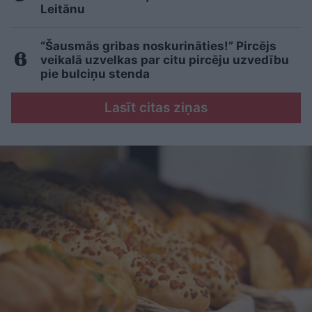
Leitānu
“Šausmās gribas noskurināties!” Pircējs
veikalā uzvelkas par citu pircēju uzvedību
pie bulciņu stenda
Lasīt citas ziņas