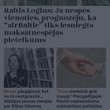
Raitis Logins: Ja nespēs
vienoties, prognozēju, ka
“airBaltic” tiks iesniegts
maksātnespējas
pieteikums
Devās
pārgājienā, bet
“Viņa
vienkārši grib
no tā neatgriezās…
izaugt.” Piecgadīgajai
Atklājas jaunas detaļas
Paulai nepieciešama
par Klāsa Vāveres
sabiedrības palīdzība