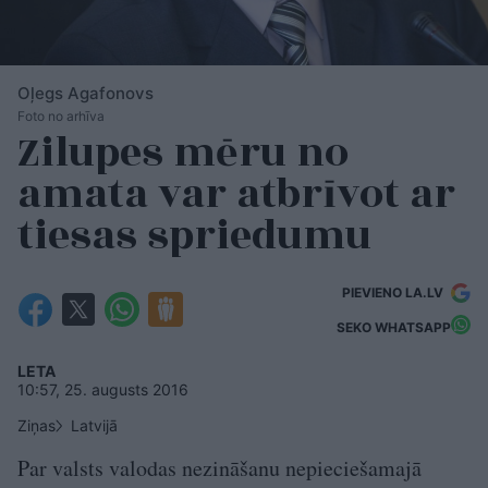
Oļegs Agafonovs
Foto no arhīva
Zilupes mēru no
amata var atbrīvot ar
tiesas spriedumu
PIEVIENO LA.LV
SEKO WHATSAPP
LETA
10:57, 25. augusts 2016
Ziņas
Latvijā
Par valsts valodas nezināšanu nepieciešamajā