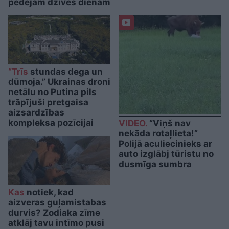
pēdējām dzīves dienām
“Trīs
stundas dega un
dūmoja.” Ukrainas droni
netālu no Putina pils
trāpījuši pretgaisa
aizsardzības
kompleksa pozīcijai
VIDEO.
“Viņš nav
nekāda rotaļlieta!”
Polijā aculiecinieks ar
auto izglābj tūristu no
dusmīga sumbra
Kas
notiek, kad
aizveras guļamistabas
durvis? Zodiaka zīme
atklāj tavu intīmo pusi