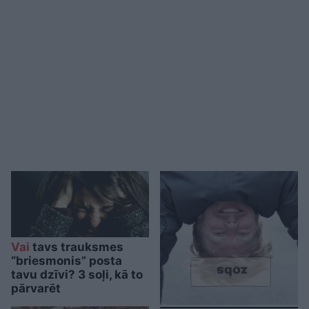
Vai
tavs trauksmes
“briesmonis” posta
tavu dzīvi? 3 soļi, kā to
pārvarēt