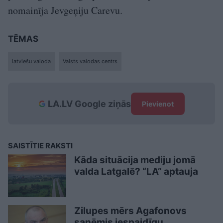
nomainīja Jevgeņiju Carevu.
TĒMAS
latviešu valoda
Valsts valodas centrs
LA.LV Google ziņās
Pievienot
SAISTĪTIE RAKSTI
Kāda situācija mediju jomā
valda Latgalē? “LA” aptauja
Zilupes mērs Agafonovs
saņēmis iespaidīgu