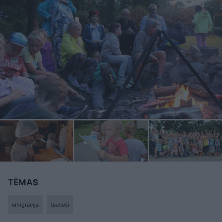
TĒMAS
emigrācija
tautieši