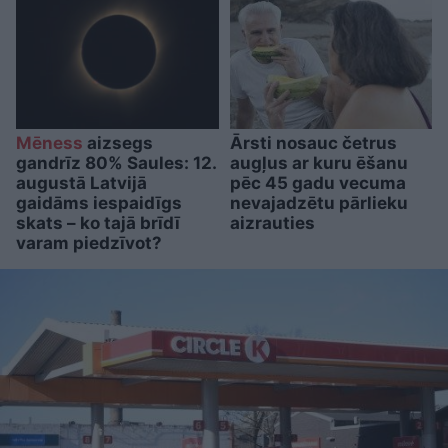
Mēness
aizsegs
Ārsti nosauc četrus
gandrīz 80% Saules: 12.
augļus ar kuru ēšanu
augustā Latvijā
pēc 45 gadu vecuma
gaidāms iespaidīgs
nevajadzētu pārlieku
skats – ko tajā brīdī
aizrauties
varam piedzīvot?