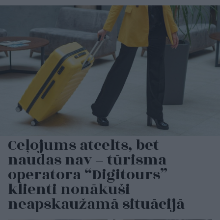
Ceļojums atcelts, bet
naudas nav – tūrisma
operatora “Digitours”
klienti nonākuši
neapskaužamā situācijā