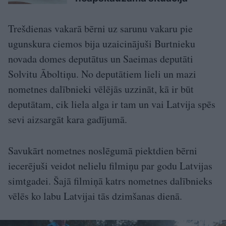
Trešdienas vakarā bērni uz sarunu vakaru pie
ugunskura ciemos bija uzaicinājuši Burtnieku
novada domes deputātus un Saeimas deputāti
Solvitu Āboltiņu. No deputātiem lieli un mazi
nometnes dalībnieki vēlējās uzzināt, kā ir būt
deputātam, cik liela alga ir tam un vai Latvija spēs
sevi aizsargāt kara gadījumā.
Savukārt nometnes noslēgumā piektdien bērni
iecerējuši veidot nelielu filmiņu par godu Latvijas
simtgadei. Šajā filmiņā katrs nometnes dalībnieks
vēlēs ko labu Latvijai tās dzimšanas dienā.