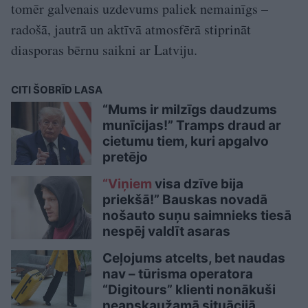
tomēr galvenais uzdevums paliek nemainīgs –
radošā, jautrā un aktīvā atmosfērā stiprināt
diasporas bērnu saikni ar Latviju.
CITI ŠOBRĪD LASA
“Mums ir milzīgs daudzums
munīcijas!” Tramps draud ar
cietumu tiem, kuri apgalvo
pretējo
“Viņiem
visa dzīve bija
priekšā!” Bauskas novadā
nošauto suņu saimnieks tiesā
nespēj valdīt asaras
Ceļojums atcelts, bet naudas
nav – tūrisma operatora
“Digitours” klienti nonākuši
neapskaužamā situācijā