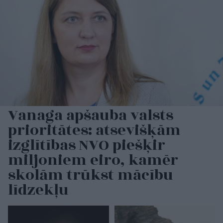
Vanaga apšauba valsts
prioritātes: atsevišķām
izglītības NVO piešķir
miljoniem eiro, kamēr
skolām trūkst mācību
līdzekļu