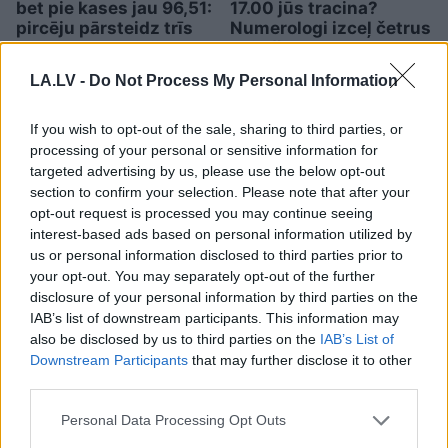
bet pie kases jau 96,51:
17.00 jūs tracina?
pircēju pārsteidz trīs
Numerologi izceļ četrus
obligātas komisijas
dzimšanas datumus,
maksas
kuru īpašniekiem
LA.LV -
Do Not Process My Personal Information
brīvība ir īpaši svarīga
If you wish to opt-out of the sale, sharing to third parties, or
processing of your personal or sensitive information for
targeted advertising by us, please use the below opt-out
section to confirm your selection. Please note that after your
opt-out request is processed you may continue seeing
interest-based ads based on personal information utilized by
us or personal information disclosed to third parties prior to
your opt-out. You may separately opt-out of the further
disclosure of your personal information by third parties on the
IAB’s list of downstream participants. This information may
also be disclosed by us to third parties on the
IAB’s List of
Downstream Participants
that may further disclose it to other
third parties.
“Nabaga
cilvēki…” Neierasts
skats Rīgā raisa jautājumus
Please note that this website/app uses one or more Google
Personal Data Processing Opt Outs
services and may gather and store information including but