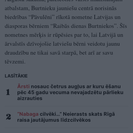
atbalstam, Burtnieku jauniešu centrā norisinās
biedrības “Pāvulēni” rīkotā nometne Latvijas un
diasporas bērniem “Raibās dienas Burtniekos”. Šīs
nometnes mērķis ir rūpēsies par to, lai Latvijā un
ārvalstīs dzīvojošie latviešu bērni veidotu jaunu
draudzību ne tikai savā starpā, bet arī ar savu
tēvzemi.
LASĪTĀKIE
Ārsti
nosauc četrus augļus ar kuru ēšanu
pēc 45 gadu vecuma nevajadzētu pārlieku
aizrauties
“Nabaga
cilvēki…” Neierasts skats Rīgā
raisa jautājumus līdzcilvēkos