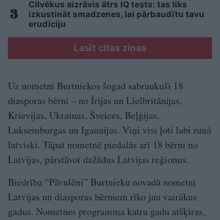
Cilvēkus aizrāvis ātrs IQ tests: tas liks
izkustināt smadzenes, lai pārbaudītu tavu
erudīciju
Lasīt citas ziņas
Uz nometni Burtniekos šogad sabraukuši 18
diasporas bērni – no Īrijas un Lielbritānijas,
Krievijas, Ukrainas, Šveices, Beļģijas,
Luksemburgas un Igaunijas. Viņi visi ļoti labi runā
latviski. Tāpat nometnē piedalās arī 18 bērni no
Latvijas, pārstāvot dažādus Latvijas reģionus.
Biedrība “Pāvulēni” Burtnieku novadā nometni
Latvijas un diasporas bērniem rīko jau vairākus
gadus. Nometnes programma katru gadu atšķiras,