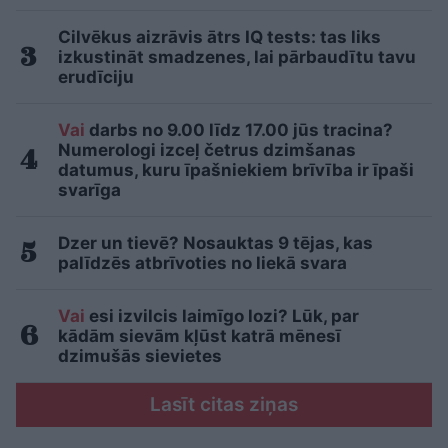
Cilvēkus aizrāvis ātrs IQ tests: tas liks
izkustināt smadzenes, lai pārbaudītu tavu
erudīciju
Vai
darbs no 9.00 līdz 17.00 jūs tracina?
Numerologi izceļ četrus dzimšanas
datumus, kuru īpašniekiem brīvība ir īpaši
svarīga
Dzer un tievē? Nosauktas 9 tējas, kas
palīdzēs atbrīvoties no liekā svara
Vai
esi izvilcis laimīgo lozi? Lūk, par
kādām sievām kļūst katrā mēnesī
dzimušās sievietes
Lasīt citas ziņas