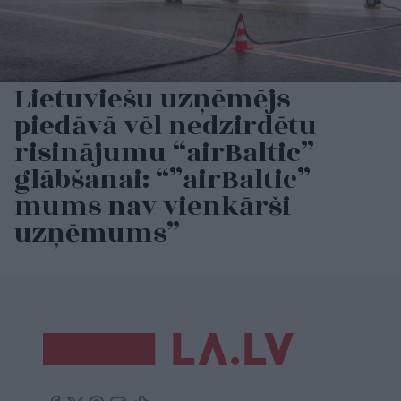
Lietuviešu uzņēmējs
piedāvā vēl nedzirdētu
risinājumu “airBaltic”
glābšanai: “”airBaltic”
mums nav vienkārši
uzņēmums”