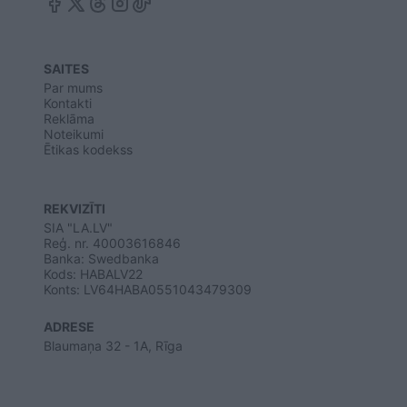
SAITES
Par mums
Kontakti
Reklāma
Noteikumi
Ētikas kodekss
REKVIZĪTI
SIA "LA.LV"
Reģ. nr. 40003616846
Banka: Swedbanka
Kods: HABALV22
Konts: LV64HABA0551043479309
ADRESE
Blaumaņa 32 - 1A, Rīga