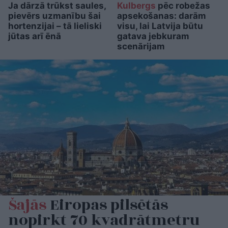
Ja dārzā trūkst saules,
Kulbergs
pēc robežas
pievērs uzmanību šai
apsekošanas: darām
hortenzijai – tā lieliski
visu, lai Latvija būtu
jūtas arī ēnā
gatava jebkuram
scenārijam
Šajās
Eiropas pilsētās
nopirkt 70 kvadrātmetru