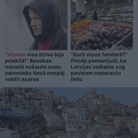
“Viņiem
visa dzīve bija
“Kurš viņus fenderē?”
priekšā!” Bauskas
Pircēji pamanījuši, ka
novadā nošauto suņu
Latvijas veikalos zog
saimnieks tiesā nespēj
pavisam neparastu
valdīt asaras
lietu