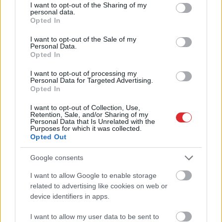
līdzcilvēkos
not limited to your visit or usage behaviour. You may click to
I want to opt-out of the Sharing of my
personal data.
grant or deny consent to Google and its third-party tags to
Opted In
use your data for below specified purposes in below Google
consent section.
I want to opt-out of the Sale of my
Personal Data.
Opted In
I want to opt-out of processing my
Personal Data for Targeted Advertising.
Opted In
I want to opt-out of Collection, Use,
VIDEO. Latgalē uz lauku
Priekules
traģēdijas
Retention, Sale, and/or Sharing of my
ceļa pamanīts brīvsolī
lietā jauns pavērsiens:
Personal Data that Is Unrelated with the
Purposes for which it was collected.
devies eksotisks
apcietinātā policista
Opted Out
skrējējs
aizstāvis vērsies tiesā
Google consents
I want to allow Google to enable storage
Atcelt
Ziņot
related to advertising like cookies on web or
device identifiers in apps.
I want to allow my user data to be sent to