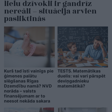
lielu dzīvokli ir gandrīz
nereāli – situācija arvien
pasliktinās
Kurš tad īsti vainīgs pie
TESTS. Matemātikas
ģimenes palātu
duelis: vai vari pārspēt
slēgšanas Rīgas
deviņgadnieku
Dzemdību namā? NVD
matemātikā?
norāda – valsts
finansējumam ar to
neesot nekāda sakara