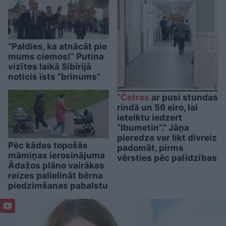
“Paldies, ka atnācāt pie
mums ciemos!” Putina
vizītes laikā Sibīrijā
noticis īsts “brīnums”
“Četras
ar pusi stundas
rindā un 56 eiro, lai
ieteiktu iedzert
“Ibumetin”.” Jāņa
pieredze var likt divreiz
Pēc kādas topošās
padomāt, pirms
māmiņas ierosinājuma
vērsties pēc palīdzības
Ādažos plāno vairākas
reizes palielināt bērna
piedzimšanas pabalstu