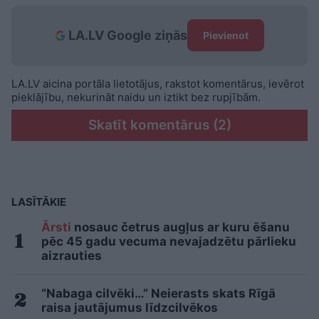
LA.LV Google ziņās
Pievienot
LA.LV aicina portāla lietotājus, rakstot komentārus, ievērot
pieklājību, nekurināt naidu un iztikt bez rupjībām.
Skatīt komentārus (2)
LASĪTĀKIE
Ārsti
nosauc četrus augļus ar kuru ēšanu
pēc 45 gadu vecuma nevajadzētu pārlieku
aizrauties
“Nabaga cilvēki…” Neierasts skats Rīgā
raisa jautājumus līdzcilvēkos