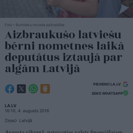
Foto – Burtnieku novada pašvaldība
Aizbraukušo latviešu
bērni nometnes laikā
deputātus iztaujā par
algām Latvijā
PIEVIENO LA.LV
SEKO WHATSAPP
LA.LV
16:10, 4. augusts 2016
Ziņas
Latvijā
Augusta sākumā, pateicoties valsts finansiālajam