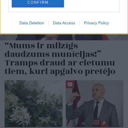
CONFIRM
Data Deletion
Data Access
Privacy Policy
“Mums ir milzīgs
daudzums munīcijas!”
Tramps draud ar cietumu
tiem, kuri apgalvo pretējo