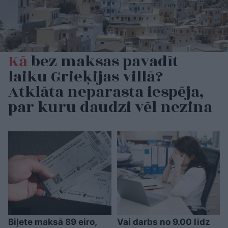
Kā
bez maksas pavadīt
laiku Grieķijas villā?
Atklāta neparasta iespēja,
par kuru daudzi vēl nezina
Biļete maksā 89 eiro,
Vai darbs no 9.00 līdz