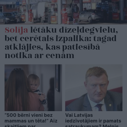
Solīja
lētāku dīzeļdegvielu,
bet cerētais izpalika: tagad
atklājies, kas patiesībā
notika ar cenām
“500 bērni vieni bez
Vai Latvijas
mammas un tēta!” Aiz
iedzīvotājiem ir pamats
skaitļiem par
satraukumam? Melnis