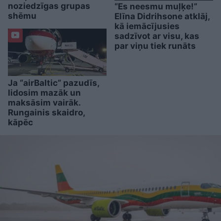
noziedzīgas grupas
“Es neesmu muļķe!”
shēmu
Elīna Didrihsone atklāj,
kā iemācījusies
sadzīvot ar visu, kas
par viņu tiek runāts
Ja “airBaltic” pazudīs,
lidosim mazāk un
maksāsim vairāk.
Rungainis skaidro,
kāpēc