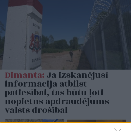
Dimanta:
Ja izskanējusī
informācija atbilst
patiesībai, tas būtu ļoti
nopietns apdraudējums
valsts drošībai