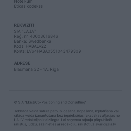
Noteikumi
Ētikas kodekss
REKVIZĪTI
SIA "LA.LV"
Reģ. nr. 40003616846
Banka: Swedbanka
Kods: HABALV22
Konts: LV64HABA0551043479309
ADRESE
Blaumaņa 32 - 1A, Rīga
© SIA "Ekis&Co-Positioning and Consulting"
Jebkāda veida satura pārpublicēšana, kopēšana, izplatīšana vai
citāda veida izmantošana bez iepriekšējas rakstiskas atļaujas no
LA.LV redakcijas ir aizliegta. Lai saņemtu atļauju pārpublicēt
rakstus, lūdzu, sazinieties ar redakciju, rakstot uz
svarigi@la.lv