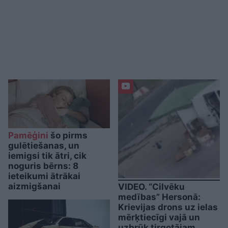
Pamēģini
šo pirms
gulētiešanas, un
iemigsi tik ātri, cik
noguris bērns: 8
ieteikumi ātrākai
aizmigšanai
VIDEO. “Cilvēku
medības” Hersonā:
Krievijas drons uz ielas
mērķtiecīgi vajā un
uzbrūk tirgotājam