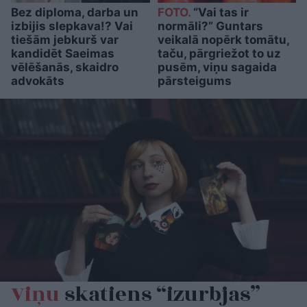
Bez diploma, darba un
FOTO.
“Vai tas ir
izbijis slepkava!? Vai
normāli?” Guntars
tiešām jebkurš var
veikalā nopērk tomātu,
kandidēt Saeimas
taču, pārgriežot to uz
vēlēšanās, skaidro
pusēm, viņu sagaida
advokāts
pārsteigums
Viņu
skatiens “izurbjas”