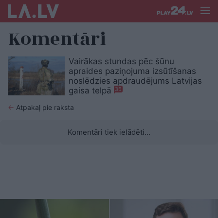
Komentāri
Vairākas stundas pēc šūnu
apraides paziņojuma izsūtīšanas
noslēdzies apdraudējums Latvijas
gaisa telpā
35
←
Atpakaļ pie raksta
Komentāri tiek ielādēti...