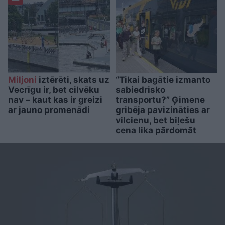
Miljoni
iztērēti, skats uz
“Tikai bagātie izmanto
Vecrīgu ir, bet cilvēku
sabiedrisko
nav – kaut kas ir greizi
transportu?” Ģimene
ar jauno promenādi
gribēja pavizināties ar
vilcienu, bet biļešu
cena lika pārdomāt