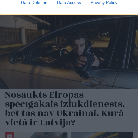
Data Deletion
Data Access
Privacy Policy
Nosaukts Eiropas
spēcīgākais izlūkdienests,
bet tas nav Ukrainai. Kurā
vietā ir Latvija?