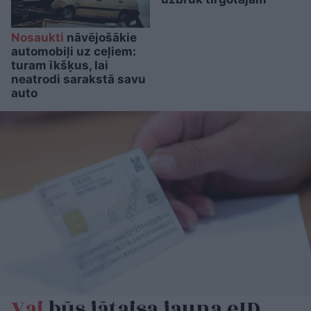
Nosaukti
nāvējošākie
automobiļi uz ceļiem:
turam īkšķus, lai
neatrodi sarakstā savu
auto
Vai
būs jātaisa jauna eID