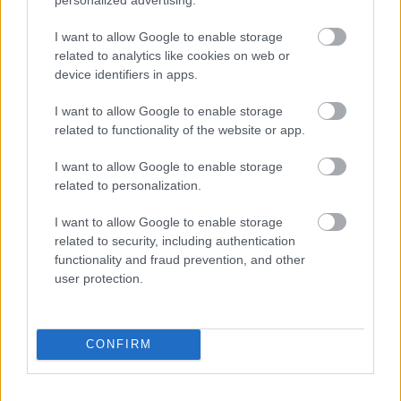
zaudējumi esot
iespaidīgi
I want to allow Google to enable storage
related to analytics like cookies on web or
device identifiers in apps.
I want to allow Google to enable storage
related to functionality of the website or app.
Gribi atbrīvoties no 5
I want to allow Google to enable storage
kg liekā svara? Tad
brokastis ir jāēd šajā
related to personalization.
laikā!
I want to allow Google to enable storage
Vai zem jūsu gultas ir
related to security, including authentication
ūdens ādere?
functionality and fraud prevention, and other
Rīkstnieks iesaka
user protection.
vienkāršu pārbaudi
Degvielas
cenas var
nekristies vēl ilgi…
CONFIRM
Ekonomikas ministrijā
pastāsta, kāds ir
tālākais rīcības plāns