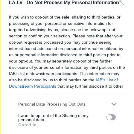
LA.LV -
Do Not Process My Personal Information
If you wish to opt-out of the sale, sharing to third parties, or
processing of your personal or sensitive information for
targeted advertising by us, please use the below opt-out
section to confirm your selection. Please note that after your
Kā
duncis mugurā!
VIDEO. Smaga nakts
opt-out request is processed you may continue seeing
Bagātā Krievijas
Odesā – Krievijas
interest-based ads based on personal information utilized by
kaimiņvalsts praktiski
triecienos sagrautas
us or personal information disclosed to third parties prior to
atteikusies no Krievijas
ēkas un ievainoti cilvēki
your opt-out. You may separately opt-out of the further
naftas iepirkšanas
disclosure of your personal information by third parties on the
IAB’s list of downstream participants. This information may
also be disclosed by us to third parties on the
IAB’s List of
Downstream Participants
that may further disclose it to other
third parties.
Please note that this website/app uses one or more Google
Personal Data Processing Opt Outs
services and may gather and store information including but
not limited to your visit or usage behaviour. You may click to
I want to opt-out of the Sharing of my
personal data.
grant or deny consent to Google and its third-party tags to
Opted In
use your data for below specified purposes in below Google