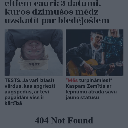
citiem cauri: 3 datumi,
kuros dzimušos mēdz
uzskatīt par biedējošiem
TESTS. Ja vari izlasīt
“Mēs
turpināmies!”
vārdus, kas apgriezti
Kaspars Zemītis ar
augšpēdus, ar tevi
lepnumu atrāda savu
pagaidām viss ir
jauno statusu
kārtībā