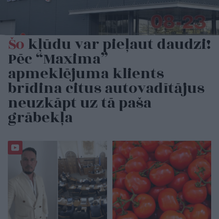
Šo
kļūdu var pieļaut daudzi!
Pēc “Maxima”
apmeklējuma klients
brīdina citus autovadītājus
neuzkāpt uz tā paša
grābekļa