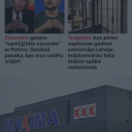
Zelenskis
gatavs
Traģēdija,
kas pirms
“sarežģītām sarunām”
septiņiem gadiem
ar Putinu; Slaidiņš
satricināja Latviju:
pasaka, kas visu varētu
mājdzemdību lietā
izšķirt
stājies spēkā
cietumsods