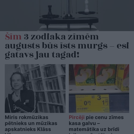
Šīm
3 zodiaka zīmēm
augusts būs īsts murgs – esi
gatavs jau tagad!
Miris rokmūzikas
Pircēji
pie cenu zīmes
pētnieks un mūzikas
kasa galvu –
apskatnieks Klāss
matemātika uz brīdi