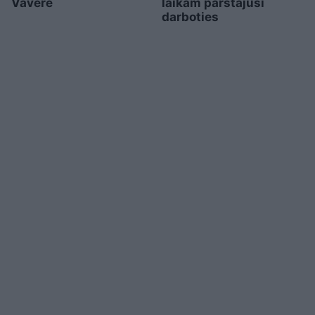
Vāvere
laikam pārstājusi
darboties