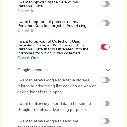
consent section.
I want to opt-out of the Sale of my
Personal Data.
Opted In
Teju 1900 eiro mēnesī!
I want to opt-out of processing my
Personal Data for Targeted Advertising.
Viena ieslodzītā uzturēšana
Opted In
Latvijā kļūst arvien
I want to opt-out of Collection, Use,
dārgāka
Retention, Sale, and/or Sharing of my
Personal Data that Is Unrelated with the
Purposes for which it was collected.
Opted Out
Google consents
I want to allow Google to enable storage
Atcelt
Ziņot
related to advertising like cookies on web or
device identifiers in apps.
I want to allow my user data to be sent to
Ukrainā
noslēgusies 40
Šodien
laikapstākļi
Google for online advertising purposes.
dienu operācija.
neliks vilties! Gaiss
Zelenskis norāda, ka ir
iesils līdz +25 grādiem
I want to allow Google to send me
apmierināts un
personalized advertising.