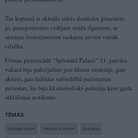
Tas kopumā ir aktuāls stāsts daudzām ģimenēm,
jo, paaugstinoties vidējam mūža ilgumam, ar
atmiņas traucējumiem saskaras arvien vairāk
cilvēku.
Filmas pirmizrādē “Splendid Palace” 11. janvāra
vakarā bija pulcējušies gan filmas veidotāji, gan
aktieri, gan dažādas sabiedrībā pazīstamas
personas, šis bija kā simbolisks pašmāju kino gada
atklāšanas notikums.
TĒMAS
"Splendid Palace"
"Vēstules no Romas"
Elza Gauja