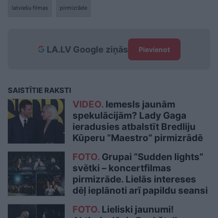
latviešu filmas
pirmizrāde
LA.LV Google ziņās
Pievienot
SAISTĪTIE RAKSTI
VIDEO.
Iemesls jaunām
spekulācijām? Lady Gaga
ieradusies atbalstīt Bredliju
Kūperu “Maestro” pirmizrādē
FOTO.
Grupai “Sudden lights”
svētki – koncertfilmas
pirmizrāde. Lielās intereses
dēļ ieplānoti arī papildu seansi
FOTO.
Lieliski jaunumi!