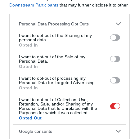
Downstream Participants
that may further disclose it to other
3 zodiaka zīmes šajā nedēļas nogalē
third parties.
kārtīgi “nodos uguņus”, bet vienai – labāk
Please note that this website/app uses one or more Google
palikt mājās
Personal Data Processing Opt Outs
services and may gather and store information including but
not limited to your visit or usage behaviour. You may click to
I want to opt-out of the Sharing of my
personal data.
“Tu
varētu aizvērties!” Beata Jonīte jau
grant or deny consent to Google and its third-party tags to
Opted In
atkal nonāk uzmanības centrā – šoreiz ar
use your data for below specified purposes in below Google
superdārgu pulksteni
consent section.
I want to opt-out of the Sale of my
Personal Data.
Opted In
ASV
izlūkdienesti atklāj Putina iespējamo
nākamo soli: risks pieaugs jau šoruden
I want to opt-out of processing my
Personal Data for Targeted Advertising.
Opted In
Lasīt citas ziņas
I want to opt-out of Collection, Use,
Retention, Sale, and/or Sharing of my
Personal Data that Is Unrelated with the
Purposes for which it was collected.
Opted Out
Google consents