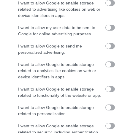
I want to allow Google to enable storage
Atcelt
Ziņot
related to advertising like cookies on web or
device identifiers in apps.
I want to allow my user data to be sent to
Google for online advertising purposes.
I want to allow Google to send me
“Tā
var ākstīties savā
personalized advertising.
virtuvē, nevis uz skatuves!”
I want to allow Google to enable storage
Elita Mīlgrāve ļāvusies
related to analytics like cookies on web or
device identifiers in apps.
negaidīti erotiskai skatuves
deja ar Eirovīzijas zvaigzni
I want to allow Google to enable storage
related to functionality of the website or app.
I want to allow Google to enable storage
related to personalization.
I want to allow Google to enable storage
related to security, including authentication