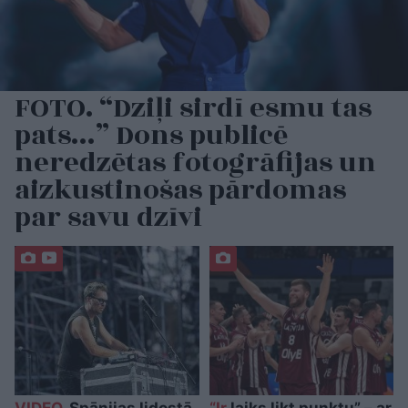
FOTO. “Dziļi sirdī esmu tas
pats…” Dons publicē
neredzētas fotogrāfijas un
aizkustinošas pārdomas
par savu dzīvi
VIDEO.
Spānijas lidostā
“Ir
laiks likt punktu” – ar