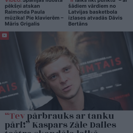
pēkšņi atskan
šādiem vārdiem no
Raimonda Paula
Latvijas basketbola
mūzika! Pie klavierēm –
izlases atvadās Dāvis
Māris Grigalis
Bertāns
“Tev
pārbrauks ar tanku
pāri!” Kaspars Zāle Dailes