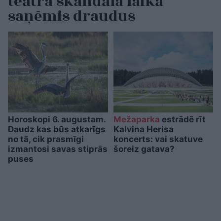
teātra skandāla laikā
saņēmis draudus
Horoskopi 6. augustam.
Mežaparka
estrādē rīt
Daudz kas būs atkarīgs
Kalvina Herisa
no tā, cik prasmīgi
koncerts: vai skatuve
izmantosi savas stiprās
šoreiz gatava?
puses