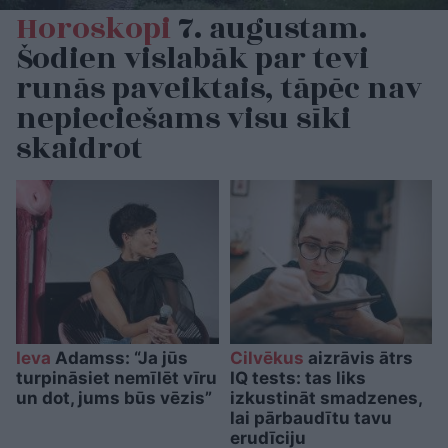
Horoskopi
7. augustam.
Šodien vislabāk par tevi
runās paveiktais, tāpēc nav
nepieciešams visu sīki
skaidrot
Ieva
Adamss: “Ja jūs
Cilvēkus
aizrāvis ātrs
turpināsiet nemīlēt vīru
IQ tests: tas liks
un dot, jums būs vēzis”
izkustināt smadzenes,
lai pārbaudītu tavu
erudīciju