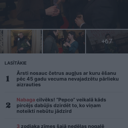
LASĪTĀKIE
Ārsti nosauc četrus augļus ar kuru ēšanu
pēc 45 gadu vecuma nevajadzētu pārlieku
aizrauties
Nabaga
cilvēks! “Pepco” veikalā kāds
pircējs dabūjis dzirdēt to, ko viņam
noteikti nebūtu jādzird
3
zodiaka zīmes šajā nedēļas nogalē