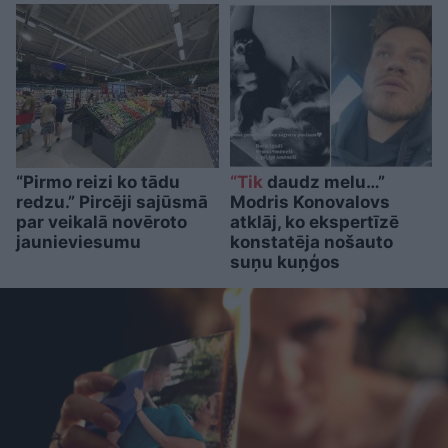
“Pirmo reizi ko tādu
“Tik
daudz melu…”
redzu.” Pircēji sajūsmā
Modris Konovalovs
par veikalā novēroto
atklāj, ko ekspertīzē
jaunieviesumu
konstatēja nošauto
suņu kuņģos