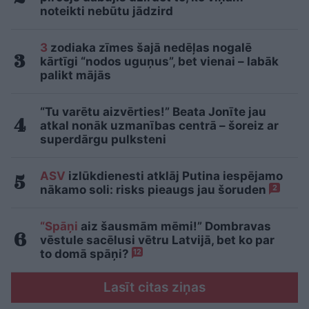
noteikti nebūtu jādzird
3
zodiaka zīmes šajā nedēļas nogalē
kārtīgi “nodos uguņus”, bet vienai – labāk
palikt mājās
“Tu varētu aizvērties!” Beata Jonīte jau
atkal nonāk uzmanības centrā – šoreiz ar
superdārgu pulksteni
ASV
izlūkdienesti atklāj Putina iespējamo
nākamo soli: risks pieaugs jau šoruden
2
“Spāņi
aiz šausmām mēmi!” Dombravas
vēstule sacēlusi vētru Latvijā, bet ko par
to domā spāņi?
12
Lasīt citas ziņas