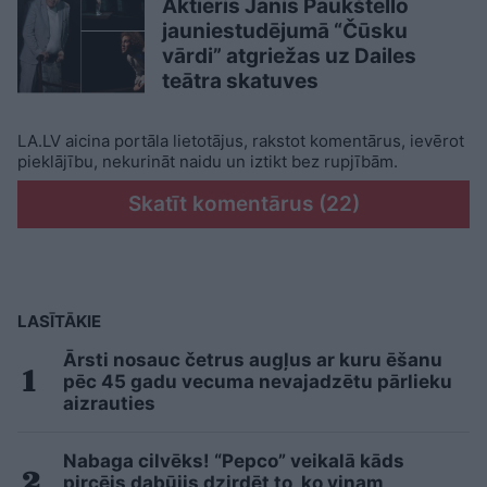
Aktieris Jānis Paukštello
jauniestudējumā “Čūsku
vārdi” atgriežas uz Dailes
teātra skatuves
LA.LV aicina portāla lietotājus, rakstot komentārus, ievērot
pieklājību, nekurināt naidu un iztikt bez rupjībām.
Skatīt komentārus (22)
LASĪTĀKIE
Ārsti nosauc četrus augļus ar kuru ēšanu
pēc 45 gadu vecuma nevajadzētu pārlieku
aizrauties
Nabaga cilvēks! “Pepco” veikalā kāds
pircējs dabūjis dzirdēt to, ko viņam