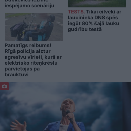
iespējamo scenāriju
TESTS.
Tikai cilvēki ar
laucinieka DNS spēs
iegūt 80% šajā lauku
gudrību testā
Pamatīgs reibums!
Rīgā policija aiztur
agresīvu vīrieti, kurš ar
elektrisko riteņkrēslu
pārvietojās pa
brauktuvi