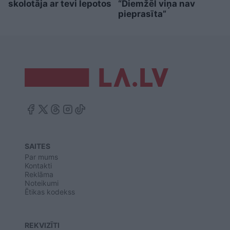
skolotāja ar tevi lepotos
“Diemžēl viņa nav
pieprasīta”
SAITES
Par mums
Kontakti
Reklāma
Noteikumi
Ētikas kodekss
REKVIZĪTI