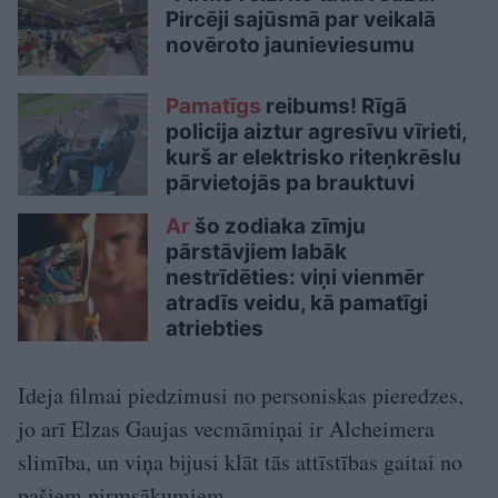
Pircēji sajūsmā par veikalā
novēroto jaunieviesumu
Pamatīgs
reibums! Rīgā
policija aiztur agresīvu vīrieti,
kurš ar elektrisko riteņkrēslu
pārvietojās pa brauktuvi
Ar
šo zodiaka zīmju
pārstāvjiem labāk
nestrīdēties: viņi vienmēr
atradīs veidu, kā pamatīgi
atriebties
Ideja filmai piedzimusi no personiskas pieredzes,
jo arī Elzas Gaujas vecmāmiņai ir Alcheimera
slimība, un viņa bijusi klāt tās attīstības gaitai no
pašiem pirmsākumiem.