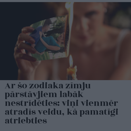
Ar šo zodiaka zīmju
pārstāvjiem labāk
nestrīdēties: viņi vienmēr
atradīs veidu, kā pamatīgi
atriebties