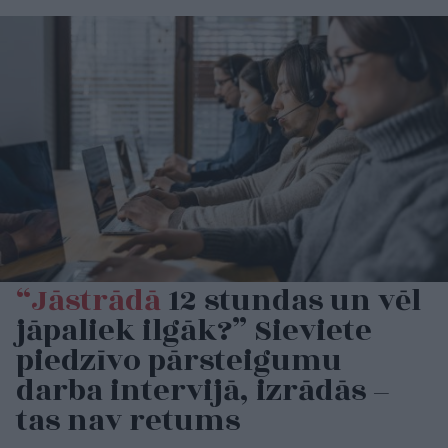
“Jāstrādā
12 stundas un vēl
jāpaliek ilgāk?” Sieviete
piedzīvo pārsteigumu
darba intervijā, izrādās –
tas nav retums