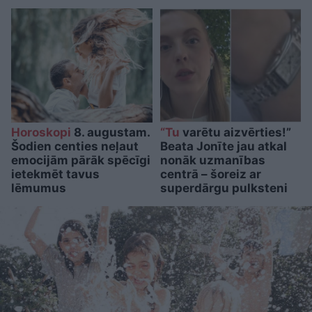
Horoskopi
8. augustam.
“Tu
varētu aizvērties!”
Šodien centies neļaut
Beata Jonīte jau atkal
emocijām pārāk spēcīgi
nonāk uzmanības
ietekmēt tavus
centrā – šoreiz ar
lēmumus
superdārgu pulksteni