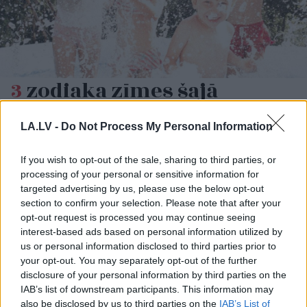
3
zodiaka zīmes šajā
nedēļas nogalē kārtīgi
“nodos uguņus”, bet vienai
LA.LV -
Do Not Process My Personal Information
– labāk palikt mājās
If you wish to opt-out of the sale, sharing to third parties, or
processing of your personal or sensitive information for
LASĪTĀKIE
targeted advertising by us, please use the below opt-out
section to confirm your selection. Please note that after your
Ārsti nosauc četrus augļus ar kuru ēšanu
opt-out request is processed you may continue seeing
pēc 45 gadu vecuma nevajadzētu pārlieku
aizrauties
interest-based ads based on personal information utilized by
us or personal information disclosed to third parties prior to
your opt-out. You may separately opt-out of the further
Nabaga cilvēks! “Pepco” veikalā kāds
disclosure of your personal information by third parties on the
pircējs dabūjis dzirdēt to, ko viņam
IAB’s list of downstream participants. This information may
noteikti nebūtu jādzird
also be disclosed by us to third parties on the
IAB’s List of