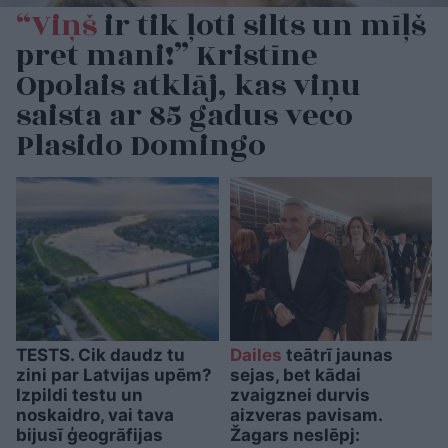
“Viņš
ir tik ļoti silts un mīļš
pret mani!” Kristīne
Opolais atklāj, kas viņu
saista ar 85 gadus veco
Plasido Domingo
TESTS. Cik daudz tu
Dailes
teātrī jaunas
zini par Latvijas upēm?
sejas, bet kādai
Izpildi testu un
zvaigznei durvis
noskaidro, vai tava
aizveras pavisam.
bijusī ģeogrāfijas
Žagars neslēpj: