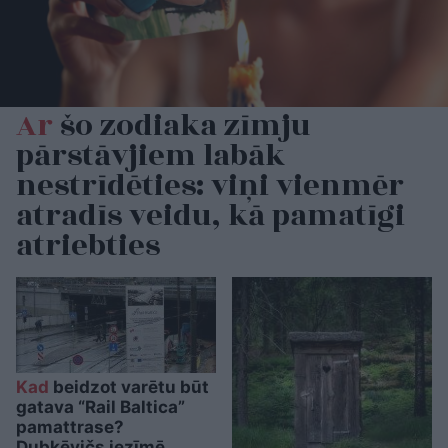
Ar
šo zodiaka zīmju
pārstāvjiem labāk
nestrīdēties: viņi vienmēr
atradīs veidu, kā pamatīgi
atriebties
Kad
beidzot varētu būt
gatava “Rail Baltica”
pamattrase?
Dubkēvičs iezīmē