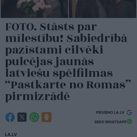
FOTO. Stāsts par
mīlestību! Sabiedrībā
pazīstami cilvēki
pulcējas jaunās
latviešu spēlfilmas
“Pastkarte no Romas”
pirmizrādē
PIEVIENO LA.LV
SEKO WHATSAPP
LA.LV