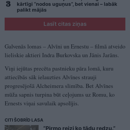
kārtīgi “nodos uguņus”, bet vienai – labāk
palikt mājās
Lasīt citas ziņas
Galvenās lomas – Alvīni un Ernestu – filmā atveido
lieliskie aktieri Indra Burkovska un Jānis Jarāns.
Viņi iejūtas precēta pastnieku pāra lomā, kuru
attiecībās sāk ielauzties Alvīnes strauji
progresējošā Alcheimera slimība. Bet Alvīnes
mūža sapnis turpina būt ceļojums uz Romu, ko
Ernests viņai savulaik apsolījis.
CITI ŠOBRĪD LASA
“Pirmo reizi ko tādu redzu.”