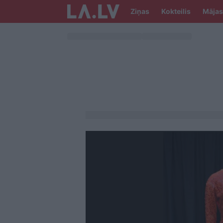
Ziņas
Kokteilis
Mājas