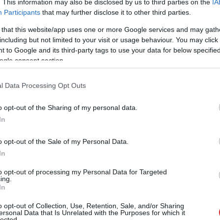
. This information may also be disclosed by us to third parties on the
IA
Participants
that may further disclose it to other third parties.
 that this website/app uses one or more Google services and may gath
s, kuru Monro valkāja savā Viktorijas Hofmanes
including but not limited to your visit or usage behaviour. You may click 
’s No Business Like Show Business”.
 to Google and its third-party tags to use your data for below specifi
 zīda bando topiņš, puķaini svārki līdz zemei un
ogle consent section.
l Data Processing Opt Outs
50 000 eiro.
o opt-out of the Sharing of my personal data.
In
o opt-out of the Sale of my Personal Data.
In
to opt-out of processing my Personal Data for Targeted
ing.
In
o opt-out of Collection, Use, Retention, Sale, and/or Sharing
ersonal Data that Is Unrelated with the Purposes for which it
lected.