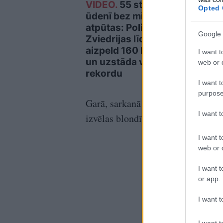
VIDEO.
55 stundas
Vācij
Opted 
ūdenī bez miega un
bāze
atpūtas: Polis no
aizd
Google 
Zviedrijas līdz Polijai
aizpeld 160 kilometrus
I want t
un uzstāda vēsturisku
web or d
rekordu
I want t
purpose
Garā, sarkanā kleita ar pērlītēm,
I want 
izvēlas blondīnes”, maksāja gandr
I want t
web or d
I want t
or app.
I want t
I want t