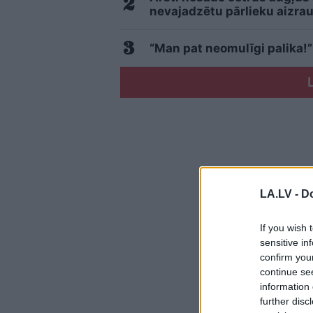
nevajadzētu pārlieku aizrau
“Man pat neomulīgi palika!”
LA.LV -
Do
If you wish 
sensitive in
confirm you
continue se
information 
further disc