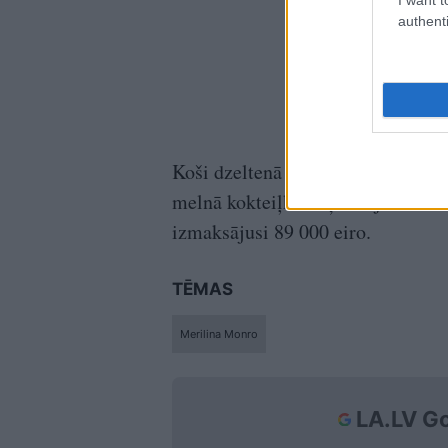
authenti
Koši dzeltenā kleita no filmas “Ne
melnā kokteiļkleitiņa no jestrās 
izmaksājusi 89 000 eiro.
TĒMAS
Merilina Monro
LA.LV Go