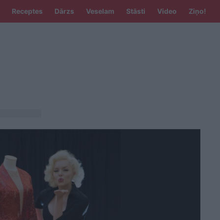
Receptes
Dārzs
Veselam
Stāsti
Video
Ziņo!