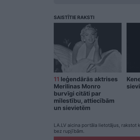
SAISTĪTIE RAKSTI
11
leģendārās aktrises
Kene
Merilinas Monro
siev
burvīgi citāti par
mīlestību, attiecībām
un sievietēm
LA.LV aicina portāla lietotājus, rakstot
bez rupjībām.