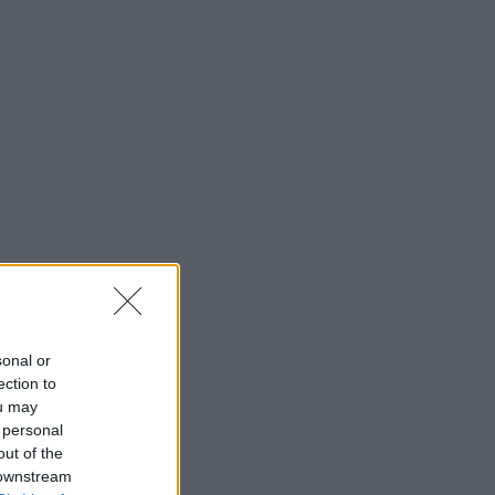
sonal or
ection to
ou may
 personal
out of the
 downstream