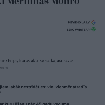
ski Merilinas Monro
PIEVIENO LA.LV
SEKO WHATSAPP
nro tērpi, kurus aktrise valkājusi savās
prese.
iem labāk nestrīdēties: viņi vienmēr atradīs
s
 ar kuru ēšanu pēc 45 gadu vecuma