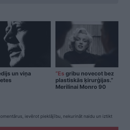
dijs un viņa
“Es
gribu novecot bez
ietes
plastiskās ķirurģijas.”
Merilinai Monro 90
 komentārus, ievērot pieklājību, nekurināt naidu un iztikt