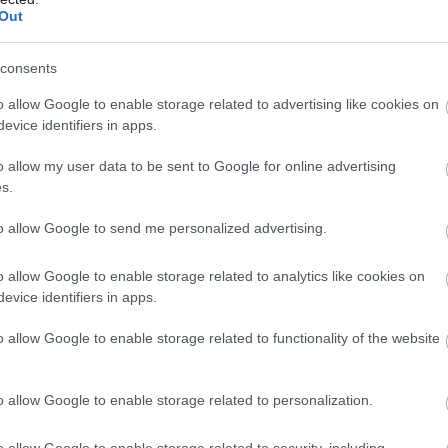
ā virs militārās
Pierīgā
notikusi smaga
Out
s pamanīti
avārija – viens no
Atcelt
Ziņot
omīgi droni
šoferiem aizbēdzis no
consents
notikuma vietas
o allow Google to enable storage related to advertising like cookies on
evice identifiers in apps.
o allow my user data to be sent to Google for online advertising
s.
 ko Merilina Monro vilka kinofilmā “Džentlmeņi
to allow Google to send me personalized advertising.
īz 224 000 eiro.
o allow Google to enable storage related to analytics like cookies on
evice identifiers in apps.
o allow Google to enable storage related to functionality of the website
o allow Google to enable storage related to personalization.
o allow Google to enable storage related to security, including