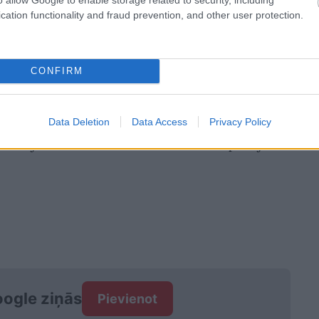
cation functionality and fraud prevention, and other user protection.
CONFIRM
atgriešanās upe” izsolīta par 156 000 eiro, bet
Data Deletion
Data Access
Privacy Policy
komēdijas “Džezā tikai meitenes” savam pircējam
ogle ziņās
Pievienot