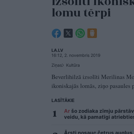
Izsolīti ikoni
lomu tērpi
LA.LV
16:12, 2. novembris 2019
Ziņas
Kultūra
Beverlihilzā izsolīti Merilinas Mo
ikoniskajās lomās, ziņo pasaules 
LASĪTĀKIE
Ar
šo zodiaka zīmju pārstāvj
veidu, kā pamatīgi atriebtie
Ārsti nosauc četrus augļus