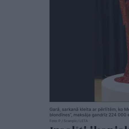
Garā, sarkanā kleita ar pērlītēm, ko M
blondīnes”, maksāja gandrīz 224 000 e
Foto: P / Scanpix / LETA