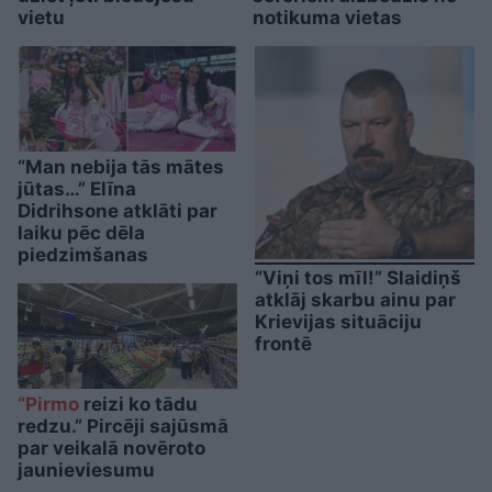
vietu
notikuma vietas
“Man nebija tās mātes
jūtas…” Elīna
Didrihsone atklāti par
laiku pēc dēla
piedzimšanas
“Viņi tos mīl!” Slaidiņš
atklāj skarbu ainu par
Krievijas situāciju
frontē
“Pirmo
reizi ko tādu
redzu.” Pircēji sajūsmā
par veikalā novēroto
jaunieviesumu