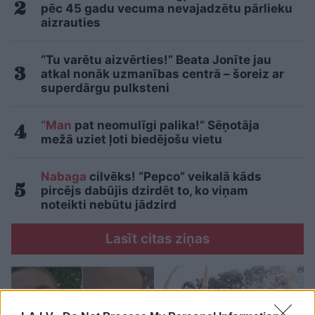
pēc 45 gadu vecuma nevajadzētu pārlieku
aizrauties
“Tu varētu aizvērties!” Beata Jonīte jau
atkal nonāk uzmanības centrā – šoreiz ar
superdārgu pulksteni
“Man
pat neomulīgi palika!” Sēņotāja
mežā uziet ļoti biedējošu vietu
Nabaga
cilvēks! “Pepco” veikalā kāds
pircējs dabūjis dzirdēt to, ko viņam
noteikti nebūtu jādzird
Lasīt citas ziņas