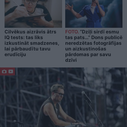
Cilvēkus aizrāvis ātrs
FOTO.
“Dziļi sirdī esmu
IQ tests: tas liks
tas pats…” Dons publicē
izkustināt smadzenes,
neredzētas fotogrāfijas
lai pārbaudītu tavu
un aizkustinošas
erudīciju
pārdomas par savu
dzīvi