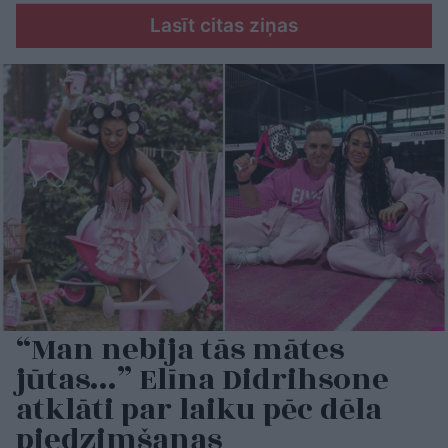
Lasīt citas ziņas
“Man nebija tās mātes
jūtas…” Elīna Didrihsone
atklāti par laiku pēc dēla
piedzimšanas