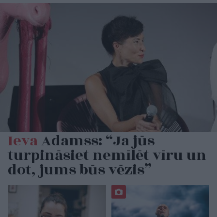
Ieva
Adamss: “Ja jūs
turpināsiet nemīlēt vīru un
dot, jums būs vēzis”