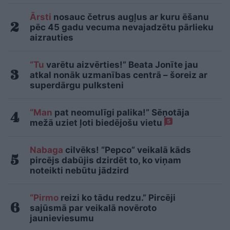
Ārsti
nosauc četrus augļus ar kuru ēšanu
pēc 45 gadu vecuma nevajadzētu pārlieku
aizrauties
“Tu
varētu aizvērties!” Beata Jonīte jau
atkal nonāk uzmanības centrā – šoreiz ar
superdārgu pulksteni
“Man
pat neomulīgi palika!” Sēņotāja
mežā uziet ļoti biedējošu vietu
5
Nabaga
cilvēks! “Pepco” veikalā kāds
pircējs dabūjis dzirdēt to, ko viņam
noteikti nebūtu jādzird
“Pirmo
reizi ko tādu redzu.” Pircēji
sajūsmā par veikalā novēroto
jaunieviesumu