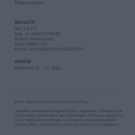
Ētikas kodekss
REKVIZĪTI
SIA "LA.LV"
Reģ. nr. 40003616846
Banka: Swedbanka
Kods: HABALV22
Konts: LV64HABA0551043479309
ADRESE
Blaumaņa 32 - 1A, Rīga
© SIA "Ekis&Co-Positioning and Consulting"
Jebkāda veida satura pārpublicēšana, kopēšana, izplatīšana vai
citāda veida izmantošana bez iepriekšējas rakstiskas atļaujas no
LA.LV redakcijas ir aizliegta. Lai saņemtu atļauju pārpublicēt
rakstus, lūdzu, sazinieties ar redakciju, rakstot uz
svarigi@la.lv