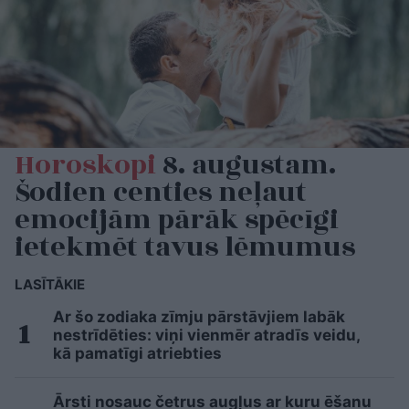
Horoskopi
8. augustam.
Šodien centies neļaut
emocijām pārāk spēcīgi
ietekmēt tavus lēmumus
LASĪTĀKIE
Ar šo zodiaka zīmju pārstāvjiem labāk
nestrīdēties: viņi vienmēr atradīs veidu,
kā pamatīgi atriebties
Ārsti nosauc četrus augļus ar kuru ēšanu