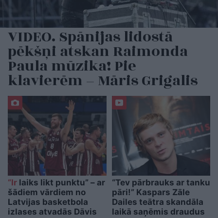
VIDEO. Spānijas lidostā
pēkšņi atskan Raimonda
Paula mūzika! Pie
klavierēm – Māris Grigalis
“Ir
laiks likt punktu” – ar
“Tev pārbrauks ar tanku
šādiem vārdiem no
pāri!” Kaspars Zāle
Latvijas basketbola
Dailes teātra skandāla
izlases atvadās Dāvis
laikā saņēmis draudus