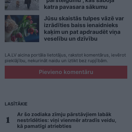
“pārsteigumu”, kas sabojā
katra pavasara sākumu
Jūsu skaistās tulpes vāzē var
izrādīties baiss ienaidnieks
kaķim un pat apdraudēt viņa
veselību un dzīvību
LA.LV aicina portāla lietotājus, rakstot komentārus, ievērot
pieklājību, nekurināt naidu un iztikt bez rupjībām.
Pievieno komentāru
LASĪTĀKIE
Ar šo zodiaka zīmju pārstāvjiem labāk
nestrīdēties: viņi vienmēr atradīs veidu,
kā pamatīgi atriebties