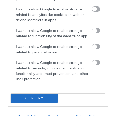
dzimšanas datumus,
sadzīvot ar visu, kas
kuru īpašniekiem
par viņu tiek runāts
I want to allow Google to enable storage
brīvība ir īpaši svarīga
related to analytics like cookies on web or
device identifiers in apps.
I want to allow Google to enable storage
related to functionality of the website or app.
I want to allow Google to enable storage
related to personalization.
I want to allow Google to enable storage
related to security, including authentication
functionality and fraud prevention, and other
user protection.
Horoskopi 7. augustam.
Šodien vislabāk par tevi
CONFIRM
runās paveiktais, tāpēc nav