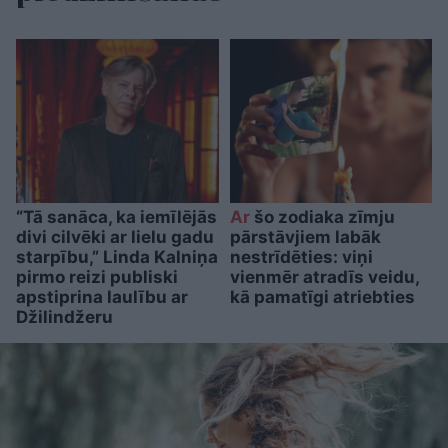
“Tā sanāca, ka iemīlējās
Ar
šo zodiaka zīmju
divi cilvēki ar lielu gadu
pārstāvjiem labāk
starpību,” Linda Kalniņa
nestrīdēties: viņi
pirmo reizi publiski
vienmēr atradīs veidu,
apstiprina laulību ar
kā pamatīgi atriebties
Džilindžeru