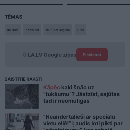
TĒMAS
dalītais
dzīvnieki
fakti par suņiem
suns
LA.LV Google ziņās
Pievienot
SAISTĪTIE RAKSTI
Kāpēc
kaķi šņāc uz
“tukšumu”? Jāatzīst, sajūtas
tad ir neomulīgas
“Neandertālieši ar speciālu
vietu ellē!” Ļaudis ļoti pikti par