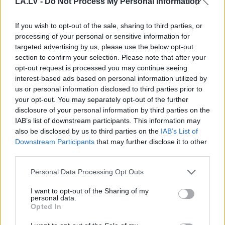
LA.LV -
Do Not Process My Personal Information
If you wish to opt-out of the sale, sharing to third parties, or
processing of your personal or sensitive information for
targeted advertising by us, please use the below opt-out
“Tu varētu aizvērties!”
3
zodiaka zīmes šajā
section to confirm your selection. Please note that after your
Beata Jonīte jau atkal
nedēļas nogalē kārtīgi
opt-out request is processed you may continue seeing
nonāk uzmanības
“nodos uguņus”, bet
interest-based ads based on personal information utilized by
centrā – šoreiz ar
vienai – labāk palikt
us or personal information disclosed to third parties prior to
superdārgu pulksteni
mājās
your opt-out. You may separately opt-out of the further
disclosure of your personal information by third parties on the
IAB’s list of downstream participants. This information may
also be disclosed by us to third parties on the
IAB’s List of
Downstream Participants
that may further disclose it to other
third parties.
Please note that this website/app uses one or more Google
Personal Data Processing Opt Outs
services and may gather and store information including but
not limited to your visit or usage behaviour. You may click to
I want to opt-out of the Sharing of my
personal data.
grant or deny consent to Google and its third-party tags to
Opted In
use your data for below specified purposes in below Google
consent section.