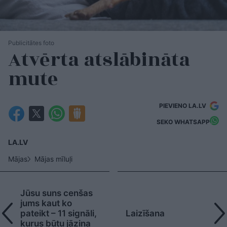
Publicitātes foto
Atvērta atslābināta
mute
PIEVIENO LA.LV
SEKO WHATSAPP
LA.LV
Mājas
Mājas mīluļi
Jūsu suns cenšas
jums kaut ko
pateikt – 11 signāli,
Laizīšana
kurus būtu jāzina