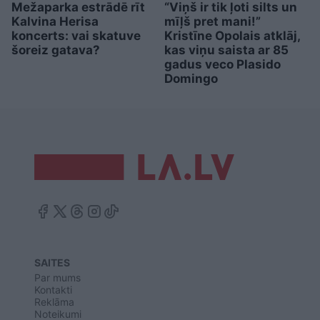
Mežaparka estrādē rīt
“Viņš ir tik ļoti silts un
Kalvina Herisa
mīļš pret mani!”
koncerts: vai skatuve
Kristīne Opolais atklāj,
šoreiz gatava?
kas viņu saista ar 85
gadus veco Plasido
Domingo
SAITES
Par mums
Kontakti
Reklāma
Noteikumi