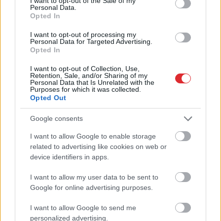
I want to opt-out of the Sale of my
Personal Data.
Opted In
“Tā
var ākstīties savā
I want to opt-out of processing my
virtuvē, nevis uz skatuves!”
Personal Data for Targeted Advertising.
Opted In
Elita Mīlgrāve ļāvusies
I want to opt-out of Collection, Use,
negaidīti erotiskai skatuves
Retention, Sale, and/or Sharing of my
Personal Data that Is Unrelated with the
deja ar Eirovīzijas zvaigzni
Purposes for which it was collected.
Opted Out
Google consents
I want to allow Google to enable storage
Atcelt
Ziņot
related to advertising like cookies on web or
device identifiers in apps.
I want to allow my user data to be sent to
Google for online advertising purposes.
Vai darbs no 9.00 līdz
“Es neesmu muļķe!”
17.00 jūs tracina?
Elīna Didrihsone atklāj,
I want to allow Google to send me
Numerologi izceļ četrus
kā iemācījusies
personalized advertising.