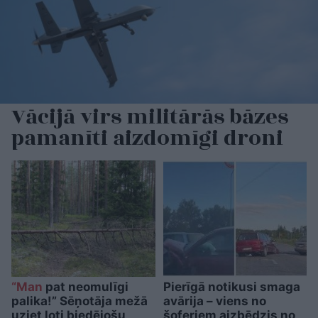
Vācijā virs militārās bāzes
pamanīti aizdomīgi droni
“Man
pat neomulīgi
Pierīgā notikusi smaga
palika!” Sēņotāja mežā
avārija – viens no
uziet ļoti biedējošu
šoferiem aizbēdzis no