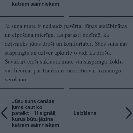
katram saimniekam
Ja suņa mute ir nedaudz pavērta, lūpas atslābinātas
un elpošana mierīga, tas parasti nozīmē, ka
dzīvnieks jūtas droši un komfortabli. Šāds suns nav
saspringts un uztver apkārtējo vidi kā drošu.
Savukārt cieši sakļauta mute vai saspringti žoklis
var liecināt par trauksmi, neērtību vai uzmanīgu
vērošanu.
Jūsu suns cenšas
jums kaut ko
pateikt – 11 signāli,
Laizīšana
kurus būtu jāzina
katram saimniekam