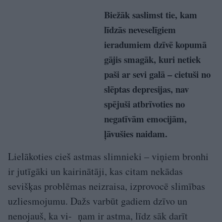
Biežāk saslimst tie, kam
līdzās neveselīgiem
ieradumiem dzīvē kopumā
gājis smagāk, kuri netiek
paši ar sevi galā – cietuši no
slēptas depresijas, nav
spējuši atbrīvoties no
negatīvām emocijām,
ļāvušies naidam.
Lielākoties cieš astmas slimnieki – viņiem bronhi
ir jutīgāki un kairinātāji, kas citam nekādas
sevišķas problēmas neizraisa, izprovocē slimības
uzliesmojumu. Dažs varbūt gadiem dzīvo un
nenojauš, ka vi- ņam ir astma, līdz sāk darīt