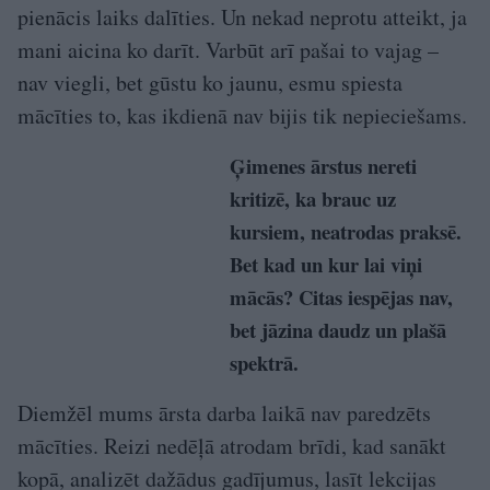
pienācis laiks dalīties. Un nekad neprotu atteikt, ja
mani aicina ko darīt. Varbūt arī pašai to vajag –
nav viegli, bet gūstu ko jaunu, esmu spiesta
mācīties to, kas ikdienā nav bijis tik nepieciešams.
Ģimenes ārstus nereti
kritizē, ka brauc uz
kursiem, neatrodas praksē.
Bet kad un kur lai viņi
mācās? Citas iespējas nav,
bet jāzina daudz un plašā
spektrā.
Diemžēl mums ārsta darba laikā nav paredzēts
mācīties. Reizi nedēļā atrodam brīdi, kad sanākt
kopā, analizēt dažādus gadījumus, lasīt lekcijas