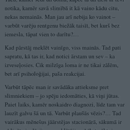
notika, kamēr savā slimībā it kā vaino kādu citu,
nekas nemainās. Man jau arī nebija ko vainot –
varbūt varēju rentgenu biežāk taisīt, bet kurš bez
iemesla, tāpat vien to darītu?…
Kad pārstāj meklēt vainīgo, viss mainās. Tad pati
sapratu, kā tas ir, kad notici ārstam un sev – ka
izveseļosies. Cik milzīga loma ir ne tikai zālēm,
bet arī psiholoģijai, paša reakcijai.
Varbūt tāpēc man ir savādāka attieksme pret
slimniekiem – jo spēju iedomāties, kā viņi jūtas.
Paiet laiks, kamēr noskaidro diagnozi, līdz tam var
lauzīt galvu šā un tā. Varbūt plaušās vēzis?… Tad
vairākus mēnešus jāārstējas stacionārā, sākumā ir