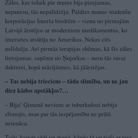
Zāles, kas tolaik pie mums bija pieejamas,
nepanesu, tās nepalīdzēja. Paldies manas studenšu
korporācijas Imeria biedrēm – viena no pirmajām
Latvijā ārstējos ar moderniem medikamentus, ko
imerietes atsūtīja no Amerikas. Nekas cits
nelīdzēja. Arī pirmās terapijas shēmas, kā šīs zāles
lietojamas, saņēmu no Ņujorkas – nesu tās savai
dakterei, kopā mācījāmies, kā jāārstējas.
– Tas nebija trieciens – tāda slimība, un ne jau
diez kādos apstākļos?…
– Bija! Ģimenē neviens ar tuberkulozi nebija
slimojis, man par tās iespējamību ne prātā
neienāca.
Taču, kamēr sēdi un domā, kāpēc tā un tieši ar tevi