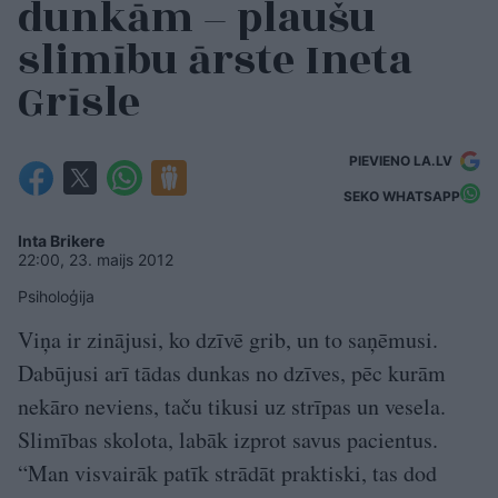
dunkām – plaušu
slimību ārste Ineta
Grīsle
PIEVIENO LA.LV
SEKO WHATSAPP
Inta Brikere
22:00, 23. maijs 2012
Psiholoģija
Viņa ir zinājusi, ko dzīvē grib, un to saņēmusi.
Dabūjusi arī tādas dunkas no dzīves, pēc kurām
nekāro neviens, taču tikusi uz strīpas un vesela.
Slimības skolota, labāk izprot savus pacientus.
“Man visvairāk patīk strādāt praktiski, tas dod