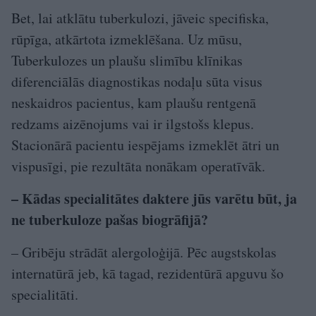
Bet, lai atklātu tuberkulozi, jāveic specifiska,
rūpīga, atkārtota izmeklēšana. Uz mūsu,
Tuberkulozes un plaušu slimību klīnikas
diferenciālās diagnostikas nodaļu sūta visus
neskaidros pacientus, kam plaušu rentgenā
redzams aizēnojums vai ir ilgstošs klepus.
Stacionārā pacientu iespējams izmeklēt ātri un
vispusīgi, pie rezultāta nonākam operatīvāk.
– Kādas specialitātes daktere jūs varētu būt, ja
ne tuberkuloze pašas biogrāfijā?
– Gribēju strādāt alergoloģijā. Pēc augstskolas
internatūrā jeb, kā tagad, rezidentūrā apguvu šo
specialitāti.