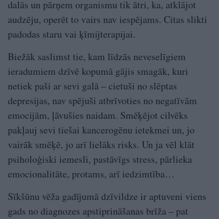
dalās un pārņem organismu tik ātri, ka, atklājot
audzēju, operēt to vairs nav iespējams. Citas slikti
padodas staru vai ķīmijterapijai.
Biežāk saslimst tie, kam līdzās neveselīgiem
ieradumiem dzīvē kopumā gājis smagāk, kuri
netiek paši ar sevi galā – cietuši no slēptas
depresijas, nav spējuši atbrīvoties no negatīvām
emocijām, ļāvušies naidam. Smēķējot cilvēks
pakļauj sevi tiešai kancerogēnu ietekmei un, jo
vairāk smēķē, jo arī lielāks risks. Un ja vēl klāt
psiholoģiski iemesli, pastāvīgs stress, pārlieka
emocionalitāte, protams, arī iedzimtība…
Sīkšūnu vēža gadījumā dzīvildze ir aptuveni viens
gads no diagnozes apstiprināšanas brīža – pat