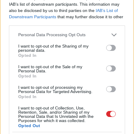
izoperē – un aiziet vesels. Tas bija tāds impulss:
IAB’s list of downstream participants. This information may
varbūt te ir mana īstā vieta, varbūt jāizvēlas studēt
also be disclosed by us to third parties on the
IAB’s List of
Downstream Participants
that may further disclose it to other
medicīnu.Ārsts redz sava darba rezultātu, pacients,
third parties.
kuram palīdzējis atgūt veselību, ir priecīgs…
Please note that this website/app uses one or more Google
Personal Data Processing Opt Outs
Turklāt tolaik tā bija prestiža profesija.
services and may gather and store information including but
not limited to your visit or usage behaviour. You may click to
I want to opt-out of the Sharing of my
personal data.
Mācoties vidusskolā, vairāk biju noskaņota kļūt
grant or deny consent to Google and its third-party tags to
Opted In
use your data for below specified purposes in below Google
par juristi, bet nonākšana slimnīcā visu pagrieza
consent section.
I want to opt-out of the Sale of my
citādi.
Personal Data.
Opted In
Kad slimnīcā nācās būt otrreiz, izvēlējos
I want to opt-out of processing my
specialitā ti – kļuvu par plaušu ārsti.
Personal Data for Targeted Advertising.
Opted In
– Kā tā?
I want to opt-out of Collection, Use,
Retention, Sale, and/or Sharing of my
Personal Data that Is Unrelated with the
– Saslimu ar tuberkulozi. Knapi izdzīvoju pēc
Purposes for which it was collected.
Opted Out
dzemdībām. Tas bija šoks visai ģimenei.