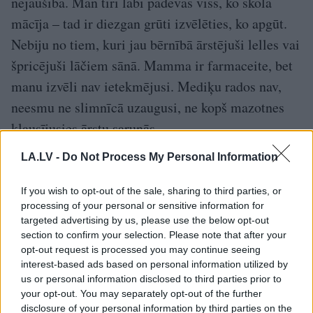
nejaušība. Man tīri labi padevās viss, ko skolā
mācīja – tad ir diezgan grūti izvēlēties, ko apgūt.
Nebiju no tiem, kuri jau bērnībā ārstējuši lelles vai
špricējuši lāčiem sānā. Mamma ir farmaceite, bet
manu izvēli nav ietekmējusi. Mediķu rados nav,
neesmu ne slimnīcā uzaugusi, ne kopš mazotnes
klausījusies ārstu sarunās.
– Kas tad ievirzīja uz medicīnu?
LA.LV -
Do Not Process My Personal Information
– Vasarā pēc desmitās klases nokļuvu slimnīcā –
If you wish to opt-out of the sale, sharing to third parties, or
processing of your personal or sensitive information for
krītot no riteņa, sasitu kāju. Vajadzēja operēt celi.
targeted advertising by us, please use the below opt-out
Operācija bija veiksmīga, to veica divi dakteri –
section to confirm your selection. Please note that after your
opt-out request is processed you may continue seeing
viens pieredzējis ārsts un kopā ar viņu jauns
interest-based ads based on personal information utilized by
kolēģis, kurš vēlāk kļuva par spožu ķirurgu. Likās:
us or personal information disclosed to third parties prior to
your opt-out. You may separately opt-out of the further
tik brīnišķīgs darbs – cilvēks atnāk klibs, viņu
disclosure of your personal information by third parties on the