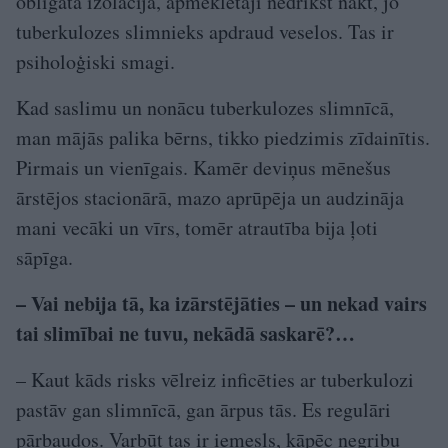
obligāta izolācija, apmeklētāji nedrīkst nākt, jo
tuberkulozes slimnieks apdraud veselos. Tas ir
psiholoģiski smagi.
Kad saslimu un nonācu tuberkulozes slimnīcā,
man mājās palika bērns, tikko piedzimis zīdainītis.
Pirmais un vienīgais. Kamēr deviņus mēnešus
ārstējos stacionārā, mazo aprūpēja un audzināja
mani vecāki un vīrs, tomēr atrautība bija ļoti
sāpīga.
– Vai nebija tā, ka izārstējāties – un nekad vairs
tai slimībai ne tuvu, nekādā saskarē?…
– Kaut kāds risks vēlreiz inficēties ar tuberkulozi
pastāv gan slimnīcā, gan ārpus tās. Es regulāri
pārbaudos. Varbūt tas ir iemesls, kāpēc negribu