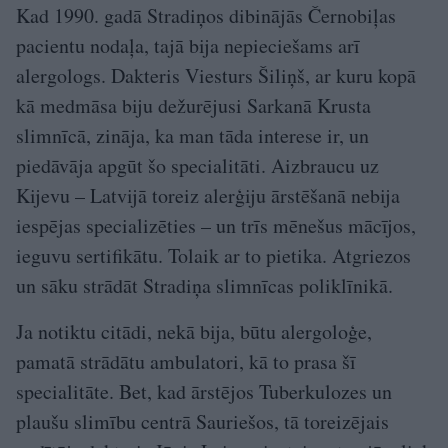
Kad 1990. gadā Stradiņos dibinājās Černobiļas
pacientu nodaļa, tajā bija nepieciešams arī
alergologs. Dakteris Viesturs Šiliņš, ar kuru kopā
kā medmāsa biju dežurējusi Sarkanā Krusta
slimnīcā, zināja, ka man tāda interese ir, un
piedāvāja apgūt šo specialitāti. Aizbraucu uz
Kijevu – Latvijā toreiz alerģiju ārstēšanā nebija
iespējas specializēties – un trīs mēnešus mācījos,
ieguvu sertifikātu. Tolaik ar to pietika. Atgriezos
un sāku strādāt Stradiņa slimnīcas poliklīnikā.
Ja notiktu citādi, nekā bija, būtu alergoloģe,
pamatā strādātu ambulatori, kā to prasa šī
specialitāte. Bet, kad ārstējos Tuberkulozes un
plaušu slimību centrā Sauriešos, tā toreizējais