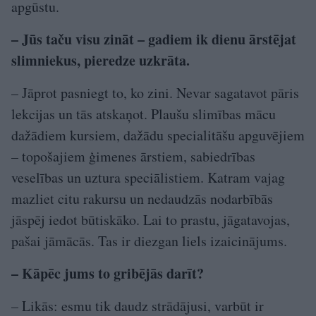
apgūstu.
– Jūs taču visu zināt – gadiem ik dienu ārstējat
slimniekus, pieredze uzkrāta.
– Jāprot pasniegt to, ko zini. Nevar sagatavot pāris
lekcijas un tās atskaņot. Plaušu slimības mācu
dažādiem kursiem, dažādu specialitāšu apguvējiem
– topošajiem ģimenes ārstiem, sabiedrības
veselības un uztura speciālistiem. Katram vajag
mazliet citu rakursu un nedaudzās nodarbībās
jāspēj iedot būtiskāko. Lai to prastu, jāgatavojas,
pašai jāmācās. Tas ir diezgan liels izaicinājums.
– Kāpēc jums to gribējās darīt?
– Likās: esmu tik daudz strādājusi, varbūt ir