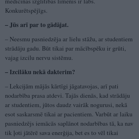
medicīnas izglītības līmenis ir labs.
Konkurētspējīgs.
– Jūs arī par to gādājat.
– Neesmu pasniedzēja ar lielu stāžu, ar studentiem
strādāju gadu. Būt tikai par mācībspēku ir grūti,
vajag izcilu nervu sistēmu.
– Izcilāku nekā dakterim?
– Lekcijām mājās kārtīgi jāgatavojas, arī pati
nodarbība prasa atdevi. Tajās dienās, kad strādāju
ar studentiem, jūtos daudz vairāk nogurusi, nekā
esot saskarsmē tikai ar pacientiem. Varbūt ar laiku
pasniedzējs iemācās saplānot nodarbības tā, ka nav
tik ļoti jātērē sava enerģija, bet es to vēl tikai