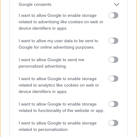
Grūtniecības laikā jutos ļoti labi, saslimu pašās
Google consents
gaidību beigās, bet tuberkuloze tā īsti uzliesmoja
I want to allow Google to enable storage
Atcelt
Ziņot
pēc dzemdībām. Veselu mēnesi neviens nesaprata,
related to advertising like cookies on web or
device identifiers in apps.
kas man kaiš. Tolaik, 1992. gadā, nemaz tik daudzi
ar tuberkulozi nesirga, tā nebija pārāk izplatīta.
I want to allow my user data to be sent to
Google for online advertising purposes.
Klepus, neliela temperatūra – it kā nekas traks,
nejutos īpaši slikti. Grūtniecības laikā jau ir grūti
I want to allow Google to send me
personalized advertising.
noteikt, kāpēc tā temperatūra turas drusku
paaugstināta.
I want to allow Google to enable storage
related to analytics like cookies on web or
Pēc dzemdībām – temperatūra 40 grādi, klepus,
device identifiers in apps.
asins spļaušana; viss kā romānos… Līdz nonācu
I want to allow Google to enable storage
Gaiļezera slimnīcas reanimācijā. Nebija skaidras
related to functionality of the website or app.
diagnozes, kamēr krēpās neatrada tuberkulozes
I want to allow Google to enable storage
baciļus.
related to personalization.