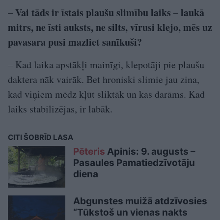
– Vai tāds ir īstais plaušu slimību laiks – laukā
mitrs, ne īsti auksts, ne silts, vīrusi klejo, mēs uz
pavasara pusi mazliet sanīkuši?
– Kad laika apstākļi mainīgi, klepotāji pie plaušu
daktera nāk vairāk. Bet hroniski slimie jau zina,
kad viņiem mēdz kļūt sliktāk un kas darāms. Kad
laiks stabilizējas, ir labāk.
CITI ŠOBRĪD LASA
Pēteris
Apinis: 9. augusts –
Pasaules Pamatiedzīvotāju
diena
Abgunstes muižā atdzīvosies
“Tūkstoš un vienas nakts