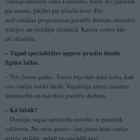
vadītājs dakteris Jānis Leimanis, teica: tev jāpaliek
pie mums, jākļūst par plaušu ārsti. Pēc
individuālas programmas paralēli darbam intensīvi
mācījos un strādāju slimnīcā. Kamēr centrs būs –
arī strādāšu.
– Tagad specialitātes apguve prasītu daudz
ilgāku laiku.
– Trīs četrus gadus. Toreiz bija tāds juku laiks, kad
viss varēja notikt ātrāk. Vajadzēja uzreiz mesties
ārstniecībā un mācīties paralēli darbam.
– Kā labāk?
– Domāju, tagad apmācība noteikti ir pareizāk
sakārtota. No otras puses – tad jauns ārsts varēja
uzreiz strādāt, pelnīt un apgādāt sevi.