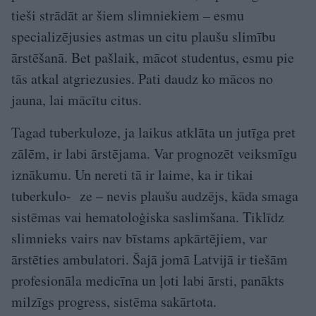
tieši strādāt ar šiem slimniekiem – esmu
specializējusies astmas un citu plaušu slimību
ārstēšanā. Bet pašlaik, mācot studentus, esmu pie
tās atkal atgriezusies. Pati daudz ko mācos no
jauna, lai mācītu citus.
Tagad tuberkuloze, ja laikus atklāta un jutīga pret
zālēm, ir labi ārstējama. Var prognozēt veiksmīgu
iznākumu. Un nereti tā ir laime, ka ir tikai
tuberkulo- ze – nevis plaušu audzējs, kāda smaga
sistēmas vai hematoloģiska saslimšana. Tiklīdz
slimnieks vairs nav bīstams apkārtējiem, var
ārstēties ambulatori. Šajā jomā Latvijā ir tiešām
profesionāla medicīna un ļoti labi ārsti, panākts
milzīgs progress, sistēma sakārtota.