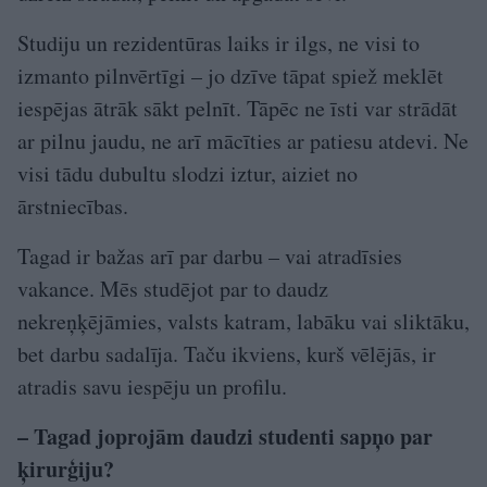
Studiju un rezidentūras laiks ir ilgs, ne visi to
izmanto pilnvērtīgi – jo dzīve tāpat spiež meklēt
iespējas ātrāk sākt pelnīt. Tāpēc ne īsti var strādāt
ar pilnu jaudu, ne arī mācīties ar patiesu atdevi. Ne
visi tādu dubultu slodzi iztur, aiziet no
ārstniecības.
Tagad ir bažas arī par darbu – vai atradīsies
vakance. Mēs studējot par to daudz
nekreņķējāmies, valsts katram, labāku vai sliktāku,
bet darbu sadalīja. Taču ikviens, kurš vēlējās, ir
atradis savu iespēju un profilu.
– Tagad joprojām daudzi studenti sapņo par
ķirurģiju?