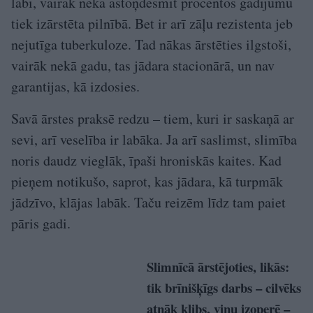
labi, vairāk nekā astoņdesmit procentos gadījumu
tiek izārstēta pilnībā. Bet ir arī zāļu rezistenta jeb
nejutīga tuberkuloze. Tad nākas ārstēties ilgstoši,
vairāk nekā gadu, tas jādara stacionārā, un nav
garantijas, kā izdosies.
Savā ārstes praksē redzu – tiem, kuri ir saskaņā ar
sevi, arī veselība ir labāka. Ja arī saslimst, slimība
noris daudz vieglāk, īpaši hroniskās kaites. Kad
pieņem notikušo, saprot, kas jādara, kā turpmāk
jādzīvo, klājas labāk. Taču reizēm līdz tam paiet
pāris gadi.
Slimnīcā ārstējoties, likās:
tik brīnišķīgs darbs – cilvēks
atnāk klibs, viņu izoperē –