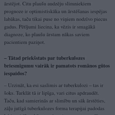
ārstējot. Citu plaušu audzēju slimniekiem
prognoze ir optimistiskāka un ārstēšanas iespējas
labākas, taču tikai puse no viņiem nodzīvo piecus
gadus. Pētījumi liecina, ka vēzis ir smagākā
diagnoze, ko plaušu ārstam nākas saviem
pacientiem paziņot.
– Tātad priekšstats par tuberkulozes
briesmīgumu vairāk ir pamatots romānos gūtos
iespaidos?
– Uzzināt, ka esi saslimis ar tuberkulozi – tas ir
šoks. Turklāt tā ir lipīga, vari citus apdraudēt.
Taču, kad samierinās ar slimību un sāk ārstēties,
zāļu jutīgā tuberkulozes forma terapijai padodas