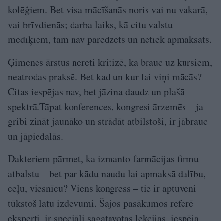
kolēģiem. Bet visa mācīšanās noris vai nu vakarā,
vai brīvdienās; darba laiks, kā citu valstu
mediķiem, tam nav paredzēts un netiek apmaksāts.
Ģimenes ārstus nereti kritizē, ka brauc uz kursiem,
neatrodas praksē. Bet kad un kur lai viņi mācās?
Citas iespējas nav, bet jāzina daudz un plašā
spektrā.Tāpat konferences, kongresi ārzemēs – ja
gribi zināt jaunāko un strādāt atbilstoši, ir jābrauc
un jāpiedalās.
Dakteriem pārmet, ka izmanto farmācijas firmu
atbalstu – bet par kādu naudu lai apmaksā dalību,
ceļu, viesnīcu? Viens kongress – tie ir aptuveni
tūkstoš latu izdevumi. Šajos pasākumos referē
eksperti, ir speciāli sagatavotas lekcijas, iespēja