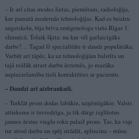
– Ir arī citas modes lietas, piemēram, radioloģija,
kur pamatā modernās tehnoloģijas. Kad es beidzu
augstskolu, bija brīva rentgenologa vieta Rīgas 1.
slimnīcā. Tolaik šķita: nu kur vēl garlaicīgāks
darbs?… Tagad šī specialitāte ir daudz populārāka.
Varbūt arī tāpēc, ka uz tehnoloģijām balstīta un
tajā reālāk atrast darbu ārzemēs, jo mazāka
nepieciešamība tieši kontaktēties ar pacientu.
– Daudzi arī aizbraukuši.
– Turklāt prom dodas labākie, uzņēmīgākie. Valsts
attieksme ir tuvredzīga, ja tik dārgi izglītotus
jaunos ārstus vieglu roku palaiž prom. Tas, ka viņi
tur atrod darbu un spēj strādāt, apliecina – mūsu