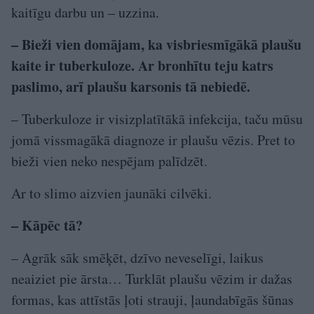
kaitīgu darbu un – uzzina.
– Bieži vien domājam, ka visbriesmīgākā plaušu
kaite ir tuberkuloze. Ar bronhītu teju katrs
paslimo, arī plaušu karsonis tā nebiedē.
– Tuberkuloze ir visizplatītākā infekcija, taču mūsu
jomā vissmagākā diagnoze ir plaušu vēzis. Pret to
bieži vien neko nespējam palīdzēt.
Ar to slimo aizvien jaunāki cilvēki.
– Kāpēc tā?
– Agrāk sāk smēķēt, dzīvo neveselīgi, laikus
neaiziet pie ārsta… Turklāt plaušu vēzim ir dažas
formas, kas attīstās ļoti strauji, ļaundabīgās šūnas