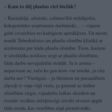
– Kam to dēļ plaušas cieš biežāk?
– Kurinātāji, sētnieki, celtniecībā strādājošie,
kokapstrādes uzņēmumu darbinieki… – viņiem
grūti izvairīties no kaitīgiem apstākļiem. Un nereti
nonāk Tuberkulozes un plaušu slimību klīnikā ar
aizdomām par kādu plaušu slimību. Tiem, kuriem
ir izteiktāka nosliece sirgt ar plaušu slimībām,
šādu darbu nevajadzētu strādāt. Ja ir astma –
nepavisam ne, taču ko gan ārsts var ieteikt, ja cita
darba nav? Vienīgais – ja bērniem un pusaudžiem
elpceļi ir viņu vājā vieta, ja ģimenē ar tādām
slimībām sirgst, vajadzētu laikus skaidrot un
rosināt vecākus mērķtiecīgi ieteikt atvasei apgūt
tādu arodu, kas veselības ziņā piemērotāks.