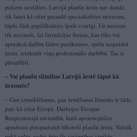
pašiem uzstāties. Latvijā plaušu ārstu nav daudz,
tik šauri kā citur pasaulē specializēties nevaram,
tāpēc šādi papildināties īpaši svarīgi. Un neesam
tik nezinoši, lai farmācijas firmas, kas rīko vai
apmaksā dalību šādos pasākumos, spētu iespaidot
ārstu, ietekmēt viņa profesionālo darbību. Tas ir
pārspīlēti.
– Vai plaušu slimības Latvijā ārstē tāpat kā
ārzemēs?
– Gan izmeklēšanas, gan ārstēšanas līmenis ir tāds
pats kā citur Eiropā. Darbojos Eiropas
Respiratorajā savienībā, kurā apvienojušies
apmēram piecpadsmit tūkstoši plaušu ārstu. Vairāk
nekā sešus gadus biju šīs savienības izpildu