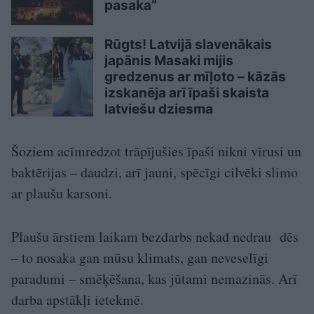
pasaka”
Rūgts! Latvijā slavenākais
japānis Masaki mijis
gredzenus ar mīļoto – kāzās
izskanēja arī īpaši skaista
latviešu dziesma
Šoziem acīmredzot trāpījušies īpaši nikni vīrusi un
baktērijas – daudzi, arī jauni, spēcīgi cilvēki slimo
ar plaušu karsoni.
Plaušu ārstiem laikam bezdarbs nekad nedrau dēs
– to nosaka gan mūsu klimats, gan neveselīgi
paradumi – smēķēšana, kas jūtami nemazinās. Arī
darba apstākļi ietekmē.