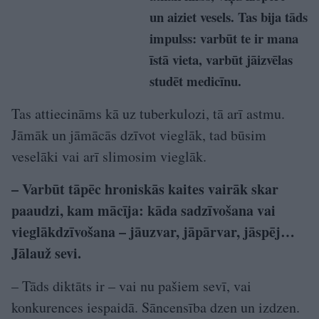
un aiziet vesels. Tas bija tāds
impulss: varbūt te ir mana
īstā vieta, varbūt jāizvēlas
studēt medicīnu.
Tas attiecināms kā uz tuberkulozi, tā arī astmu.
Jāmāk un jāmācās dzīvot vieglāk, tad būsim
veselāki vai arī slimosim vieglāk.
– Varbūt tāpēc hroniskās kaites vairāk skar
paaudzi, kam mācīja: kāda sadzīvošana vai
vieglākdzīvošana – jāuzvar, jāpārvar, jāspēj…
Jālauž sevi.
– Tāds diktāts ir – vai nu pašiem sevī, vai
konkurences iespaidā. Sāncensība dzen un izdzen.