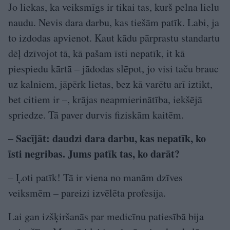
Jo liekas, ka veiksmīgs ir tikai tas, kurš pelna lielu
naudu. Nevis dara darbu, kas tiešām patīk. Labi, ja
to izdodas apvienot. Kaut kādu pārprastu standartu
dēļ dzīvojot tā, kā pašam īsti nepatīk, it kā
piespiedu kārtā – jādodas slēpot, jo visi taču brauc
uz kalniem, jāpērk lietas, bez kā varētu arī iztikt,
bet citiem ir –, krājas neapmierinātība, iekšējā
spriedze. Tā paver durvis fiziskām kaitēm.
– Sacījāt: daudzi dara darbu, kas nepatīk, ko
īsti negribas. Jums patīk tas, ko darāt?
– Ļoti patīk! Tā ir viena no manām dzīves
veiksmēm – pareizi izvēlēta profesija.
Lai gan izšķiršanās par medicīnu patiesībā bija