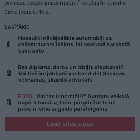
pavisam citādu gandarījumu,” tā plaušu slimību
ārste Ineta Grīsle.
LASĪTĀKIE
Nosaukti nāvējošākie automobiļi uz
ceļiem: turam īkšķus, lai neatrodi sarakstā
savu auto
Bez diploma, darba un izbijis slepkava!?
Vai tiešām jebkurš var kandidēt Saeimas
vēlēšanās, skaidro advokāts
FOTO.
“Vai tas ir normāli?” Guntars veikalā
nopērk tomātu, taču, pārgriežot to uz
pusēm, viņu sagaida pārsteigums
Lasīt citas ziņas