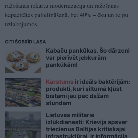
ražošanas iekārtu modernizācijā un ražošanas
kapacitātes palielināšanā, bet 40% – ēku un telpu
uzlabojumos.
CITI ŠOBRĪD LASA
Kabaču pankūkas. Šo dārzeni
var pierīvēt jebkurām
pankūkām!
Karstums
ir ideāls baktērijām:
produkti, kuri siltumā kļūst
bīstami jau pēc dažām
stundām
Lietuvas militārie
izlūkdienesti: Krievija apsver
triecienus Baltijas kritiskajai
infrastruktūrai, ir informācija