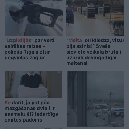
“Uzpildījās”
par velti
“Meita
ļoti kliedza, visur
vairākas reizes –
bija asinis!” Sveša
policija Rīgā aiztur
sieviete veikalā brutāli
degvielas zagļus
uzbrūk deviņgadīgai
meitenei
Ko
darīt, ja pat pēc
mazgāšanas dvieļi ir
sasmakuši? Iedarbīgs
omītes padoms