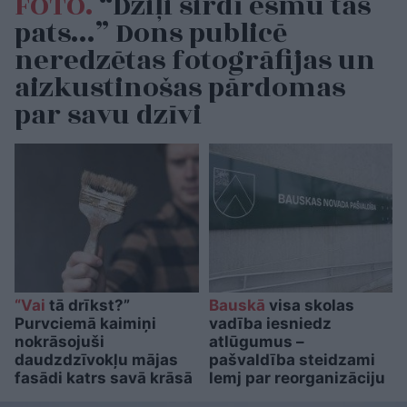
FOTO.
“Dziļi sirdī esmu tas
pats…” Dons publicē
neredzētas fotogrāfijas un
aizkustinošas pārdomas
par savu dzīvi
“Vai
tā drīkst?”
Bauskā
visa skolas
Purvciemā kaimiņi
vadība iesniedz
nokrāsojuši
atlūgumus –
daudzdzīvokļu mājas
pašvaldība steidzami
fasādi katrs savā krāsā
lemj par reorganizāciju