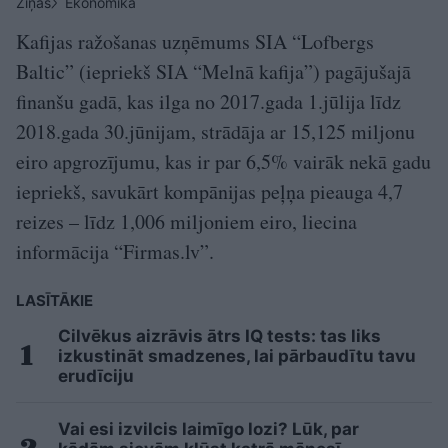
Ziņas
Ekonomika
Kafijas ražošanas uzņēmums SIA “Lofbergs
Baltic” (iepriekš SIA “Melnā kafija”) pagājušajā
finanšu gadā, kas ilga no 2017.gada 1.jūlija līdz
2018.gada 30.jūnijam, strādāja ar 15,125 miljonu
eiro apgrozījumu, kas ir par 6,5% vairāk nekā gadu
iepriekš, savukārt kompānijas peļņa pieauga 4,7
reizes – līdz 1,006 miljoniem eiro, liecina
informācija “Firmas.lv”.
LASĪTĀKIE
Cilvēkus aizrāvis ātrs IQ tests: tas liks
izkustināt smadzenes, lai pārbaudītu tavu
erudīciju
Vai esi izvilcis laimīgo lozi? Lūk, par