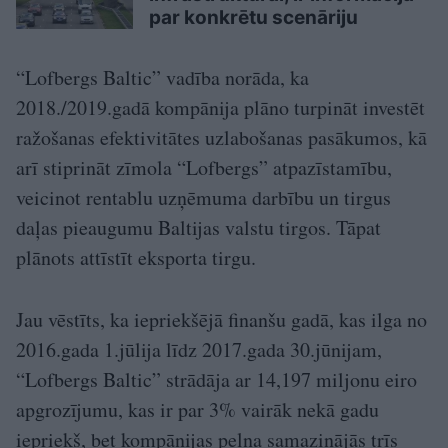
par konkrētu scenāriju
“Lofbergs Baltic” vadība norāda, ka
2018./2019.gadā kompānija plāno turpināt investēt
ražošanas efektivitātes uzlabošanas pasākumos, kā
arī stiprināt zīmola “Lofbergs” atpazīstamību,
veicinot rentablu uzņēmuma darbību un tirgus
daļas pieaugumu Baltijas valstu tirgos. Tāpat
plānots attīstīt eksporta tirgu.
Jau vēstīts, ka iepriekšējā finanšu gadā, kas ilga no
2016.gada 1.jūlija līdz 2017.gada 30.jūnijam,
“Lofbergs Baltic” strādāja ar 14,197 miljonu eiro
apgrozījumu, kas ir par 3% vairāk nekā gadu
iepriekš, bet kompānijas peļņa samazinājās trīs