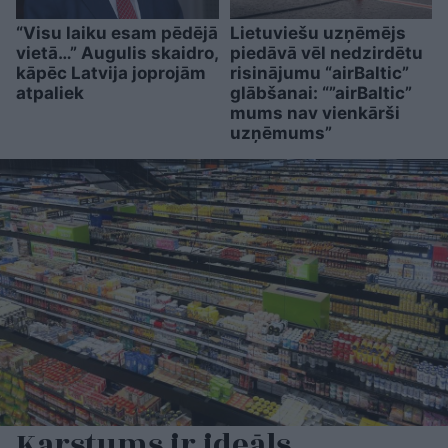
“Visu laiku esam pēdējā
Lietuviešu uzņēmējs
vietā…” Augulis skaidro,
piedāvā vēl nedzirdētu
kāpēc Latvija joprojām
risinājumu “airBaltic”
atpaliek
glābšanai: “”airBaltic”
mums nav vienkārši
uzņēmums”
Karstums ir ideāls