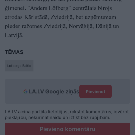
ģimenei. “Anders Löfberg” centrālais birojs
atrodas Kārlstādē, Zviedrijā, bet uzņēmumam
pieder ražotnes Zviedrijā, Norvēģijā, Dānijā un
Latvijā.
TĒMAS
Lofbergs Baltic
LA.LV Google ziņās
Pievienot
LA.LV aicina portāla lietotājus, rakstot komentārus, ievērot
pieklājību, nekurināt naidu un iztikt bez rupjībām.
Pievieno komentāru