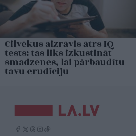
Cilvēkus aizrāvis ātrs IQ
tests: tas liks izkustināt
smadzenes, lai pārbaudītu
tavu erudīciju