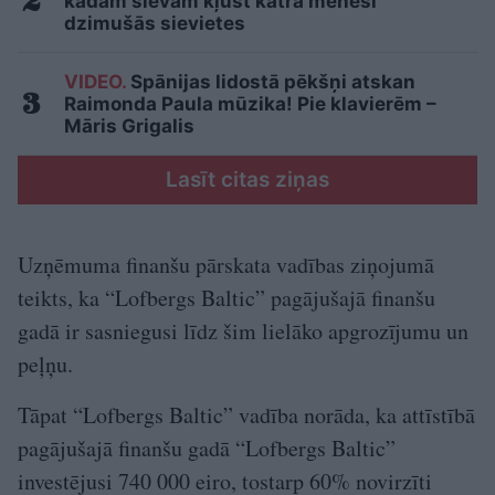
kādām sievām kļūst katrā mēnesī
dzimušās sievietes
VIDEO.
Spānijas lidostā pēkšņi atskan
Raimonda Paula mūzika! Pie klavierēm –
Māris Grigalis
Lasīt citas ziņas
Uzņēmuma finanšu pārskata vadības ziņojumā
teikts, ka “Lofbergs Baltic” pagājušajā finanšu
gadā ir sasniegusi līdz šim lielāko apgrozījumu un
peļņu.
Tāpat “Lofbergs Baltic” vadība norāda, ka attīstībā
pagājušajā finanšu gadā “Lofbergs Baltic”
investējusi 740 000 eiro, tostarp 60% novirzīti