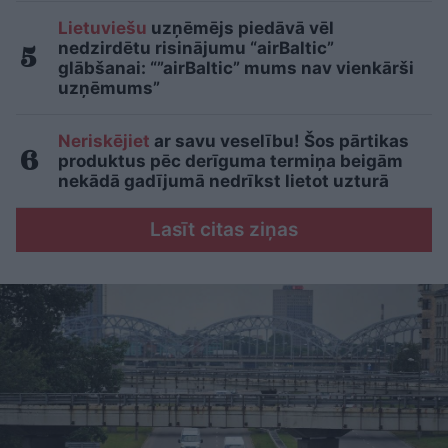
Lietuviešu
uzņēmējs piedāvā vēl
nedzirdētu risinājumu “airBaltic”
glābšanai: “”airBaltic” mums nav vienkārši
uzņēmums”
Neriskējiet
ar savu veselību! Šos pārtikas
produktus pēc derīguma termiņa beigām
nekādā gadījumā nedrīkst lietot uzturā
Lasīt citas ziņas