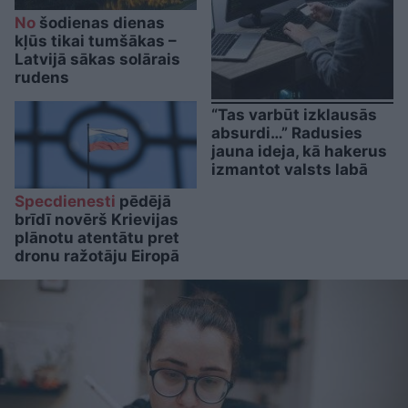
No
šodienas dienas
kļūs tikai tumšākas –
Latvijā sākas solārais
rudens
“Tas varbūt izklausās
absurdi…” Radusies
jauna ideja, kā hakerus
izmantot valsts labā
Specdienesti
pēdējā
brīdī novērš Krievijas
plānotu atentātu pret
dronu ražotāju Eiropā