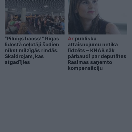
“Pilnīgs haoss!” Rīgas
Ar
publisku
lidostā ceļotāji šodien
attaisnojumu netika
nīkst milzīgās rindās.
līdzēts – KNAB sāk
Skaidrojam, kas
pārbaudi par deputātes
atgadījies
Rasimas saņemto
kompensāciju