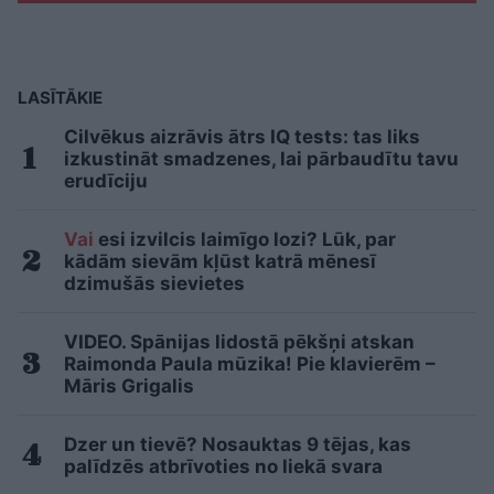
LASĪTĀKIE
Cilvēkus aizrāvis ātrs IQ tests: tas liks
izkustināt smadzenes, lai pārbaudītu tavu
erudīciju
Vai
esi izvilcis laimīgo lozi? Lūk, par
kādām sievām kļūst katrā mēnesī
dzimušās sievietes
VIDEO. Spānijas lidostā pēkšņi atskan
Raimonda Paula mūzika! Pie klavierēm –
Māris Grigalis
Dzer un tievē? Nosauktas 9 tējas, kas
palīdzēs atbrīvoties no liekā svara