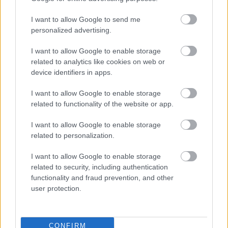
I want to allow Google to send me
personalized advertising.
I want to allow Google to enable storage
related to analytics like cookies on web or
Piecēlies un aizgāji, vai
“Tas
vēl no padomju
device identifiers in apps.
pastūmi krēslu kārtīgi
laikiem…” Šics uzskata,
zem galda? Tas daudz
ka policijā joprojām
I want to allow Google to enable storage
ko pasaka par tavu
pastāv savstarpēja
related to functionality of the website or app.
raksturu
piesegšana
I want to allow Google to enable storage
related to personalization.
I want to allow Google to enable storage
related to security, including authentication
functionality and fraud prevention, and other
user protection.
CONFIRM