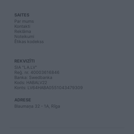
SAITES
Par mums
Kontakti
Reklāma
Noteikumi
Ētikas kodekss
REKVIZĪTI
SIA "LA.LV"
Reģ. nr. 40003616846
Banka: Swedbanka
Kods: HABALV22
Konts: LV64HABA0551043479309
ADRESE
Blaumaņa 32 - 1A, Rīga