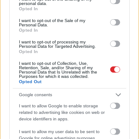
personal data.
grant or deny consent to Google and its third-party tags to
Opted In
use your data for below specified purposes in below Google
consent section.
I want to opt-out of the Sale of my
Personal Data.
Opted In
I want to opt-out of processing my
Personal Data for Targeted Advertising.
Opted In
I want to opt-out of Collection, Use,
Retention, Sale, and/or Sharing of my
Personal Data that Is Unrelated with the
Purposes for which it was collected.
TESTS.
Matemātikas duelis:
Opted Out
vai vari pārspēt
Google consents
deviņgadnieku
I want to allow Google to enable storage
Atcelt
Ziņot
matemātikā?
related to advertising like cookies on web or
device identifiers in apps.
I want to allow my user data to be sent to
Google for online advertising purposes.