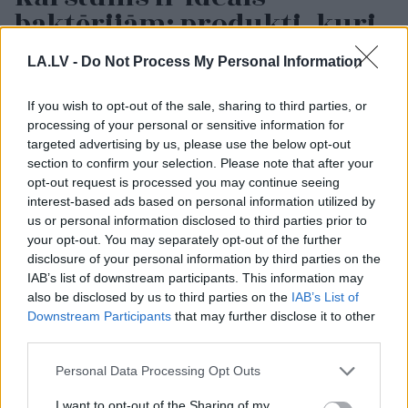
baktērijām: produkti, kuri
siltumā kļūst bīstami jau
LA.LV -
Do Not Process My Personal Information
pēc dažām stundām
If you wish to opt-out of the sale, sharing to third parties, or
processing of your personal or sensitive information for
targeted advertising by us, please use the below opt-out
section to confirm your selection. Please note that after your
opt-out request is processed you may continue seeing
interest-based ads based on personal information utilized by
us or personal information disclosed to third parties prior to
your opt-out. You may separately opt-out of the further
disclosure of your personal information by third parties on the
IAB’s list of downstream participants. This information may
Kabaču
pankūkas. Šo
“Cilvēki
dzīvo tikai
also be disclosed by us to third parties on the
IAB’s List of
dārzeni var pierīvēt
centrā, pārējie ir
Downstream Participants
that may further disclose it to other
jebkurām pankūkām!
dzimtcilvēki,” rīdzinieks
third parties.
sašutis par pasākumu
organizēšanu
Please note that this website/app uses one or more Google
Personal Data Processing Opt Outs
galvaspilsētā
services and may gather and store information including but
not limited to your visit or usage behaviour. You may click to
I want to opt-out of the Sharing of my