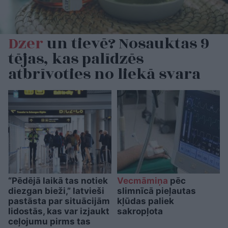
Dzer
un tievē? Nosauktas 9
tējas, kas palīdzēs
atbrīvoties no liekā svara
“Pēdējā laikā tas notiek
Vecmāmiņa
pēc
diezgan bieži,” latvieši
slimnīcā pieļautas
pastāsta par situācijām
kļūdas paliek
lidostās, kas var izjaukt
sakropļota
ceļojumu pirms tas