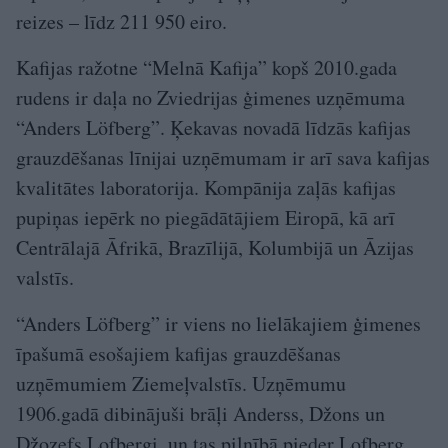
reizes – līdz 211 950 eiro.
Kafijas ražotne “Melnā Kafija” kopš 2010.gada
rudens ir daļa no Zviedrijas ģimenes uzņēmuma
“Anders Löfberg”. Ķekavas novadā līdzās kafijas
grauzdēšanas līnijai uzņēmumam ir arī sava kafijas
kvalitātes laboratorija. Kompānija zaļās kafijas
pupiņas iepērk no piegādātājiem Eiropā, kā arī
Centrālajā Āfrikā, Brazīlijā, Kolumbijā un Āzijas
valstīs.
“Anders Löfberg” ir viens no lielākajiem ģimenes
īpašumā esošajiem kafijas grauzdēšanas
uzņēmumiem Ziemeļvalstīs. Uzņēmumu
1906.gadā dibinājuši brāļi Anderss, Džons un
Džozefs Lofbergi, un tas pilnībā pieder Lofberg