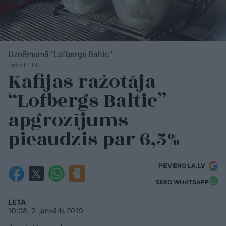
Uzņēmumā “Lofbergs Baltic” .
Foto: LETA
Kafijas ražotāja
“Lofbergs Baltic”
apgrozījums
pieaudzis par 6,5%
PIEVIENO LA.LV
SEKO WHATSAPP
LETA
10:08, 2. janvāris 2019