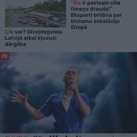
“Šis
ir pavisam cita
līmeņa drauds!”
Eksperti brīdina par
bīstamu eskalāciju
Eiropā
Cik
var? Dīzeļdegviela
Latvijā atkal kļuvusi
dārgāka