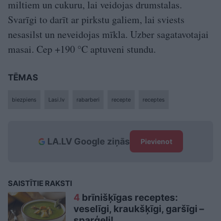
miltiem un cukuru, lai veidojas drumstalas.
Svarīgi to darīt ar pirkstu galiem, lai sviests
nesasilst un neveidojas mīkla. Uzber sagatavotajai
masai. Cep +190 °C aptuveni stundu.
TĒMAS
biezpiens
Lasi.lv
rabarberi
recepte
receptes
LA.LV Google ziņās
Pievienot
SAISTĪTIE RAKSTI
4
brīnišķīgas receptes:
veselīgi, kraukšķīgi, garšīgi –
sparģeļi!