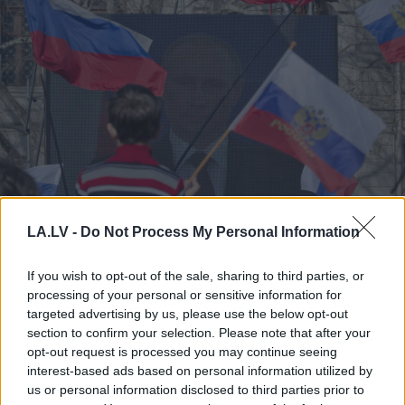
LA.LV -
Do Not Process My Personal Information
Kā
duncis mugurā! Bagātā
Krievijas kaimiņvalsts
If you wish to opt-out of the sale, sharing to third parties, or
praktiski atteikusies no
processing of your personal or sensitive information for
targeted advertising by us, please use the below opt-out
Krievijas naftas
section to confirm your selection. Please note that after your
iepirkšanas
opt-out request is processed you may continue seeing
interest-based ads based on personal information utilized by
us or personal information disclosed to third parties prior to