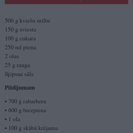
500 g kviešu miltu
150 g sviesta
100 g cukura
250 ml piena
2 olas
25 g rauga
šķipsna sāls
Pildījumam
• 700 g rabarberu
• 600 g biezpiena
• 1 ola
• 100 g skābā krējuma