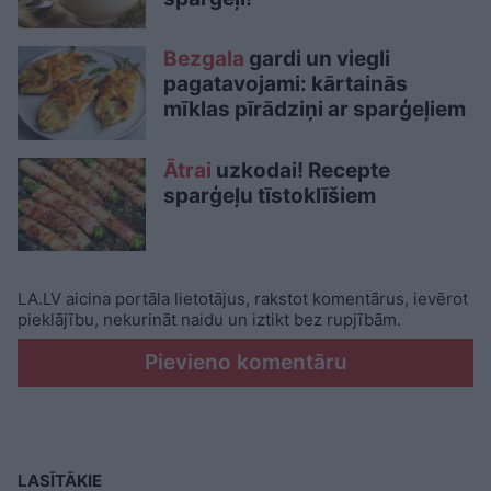
Bezgala
gardi un viegli
pagatavojami: kārtainās
mīklas pīrādziņi ar sparģeļiem
Ātrai
uzkodai! Recepte
sparģeļu tīstoklīšiem
LA.LV aicina portāla lietotājus, rakstot komentārus, ievērot
pieklājību, nekurināt naidu un iztikt bez rupjībām.
Pievieno komentāru
LASĪTĀKIE