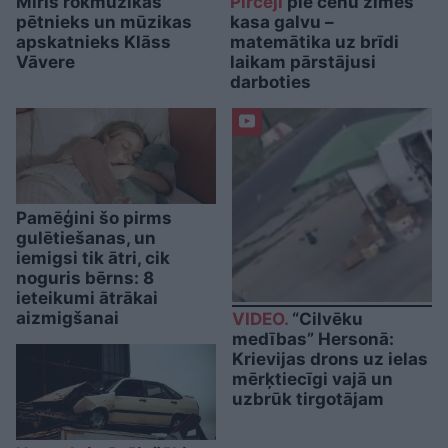
Miris rokmūzikas
Pircēji
pie cenu zīmes
pētnieks un mūzikas
kasa galvu –
apskatnieks Klāss
matemātika uz brīdi
Vāvere
laikam pārstājusi
darboties
Pamēģini šo pirms
gulētiešanas, un
iemigsi tik ātri, cik
noguris bērns: 8
ieteikumi ātrākai
aizmigšanai
VIDEO.
“Cilvēku
medības” Hersonā:
Krievijas drons uz ielas
mērķtiecīgi vajā un
uzbrūk tirgotājam