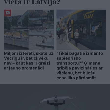
vietā ir Latvija?
Miljoni iztērēti, skats uz
“Tikai bagātie izmanto
Vecrīgu ir, bet cilvēku
sabiedrisko
nav – kaut kas ir greizi
transportu?” Ģimene
ar jauno promenādi
gribēja pavizināties ar
vilcienu, bet biļešu
cena lika pārdomāt