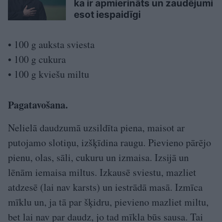
ka ir apmierināts un zaudējumi
esot iespaidīgi
• 100 g auksta sviesta
• 100 g cukura
• 100 g kviešu miltu
Pagatavošana.
Nelielā daudzumā uzsildīta piena, maisot ar
putojamo slotiņu, izšķīdina raugu. Pievieno pārējo
pienu, olas, sāli, cukuru un izmaisa. Izsijā un
lēnām iemaisa miltus. Izkausē sviestu, mazliet
atdzesē (lai nav karsts) un iestrādā masā. Izmīca
mīklu un, ja tā par šķidru, pievieno mazliet miltu,
bet lai nav par daudz, jo tad mīkla būs sausa. Tai