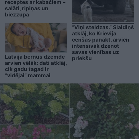
receptes ar kabačiem –
salāti, ripiņas un
biezzupa
“Viņi steidzas.” Slaidiņš
atklāj, ko Krievija
cenšas panākt, arvien
intensīvāk dzenot
savas vienības uz
Latvijā bērnus dzemdē
priekšu
arvien vēlāk: dati atklāj,
cik gadu tagad ir
“vidējai” mammai