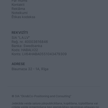
Par mums
Kontakti
Reklāma
Noteikumi
Ētikas kodekss
REKVIZĪTI
SIA "LA.LV"
Reģ. nr. 40003616846
Banka: Swedbanka
Kods: HABALV22
Konts: LV64HABA0551043479309
ADRESE
Blaumaņa 32 - 1A, Rīga
© SIA "Ekis&Co-Positioning and Consulting"
Jebkāda veida satura pārpublicēšana, kopēšana, izplatīšana vai
citāda veida izmantošana bez iepriekšējas rakstiskas atļaujas no