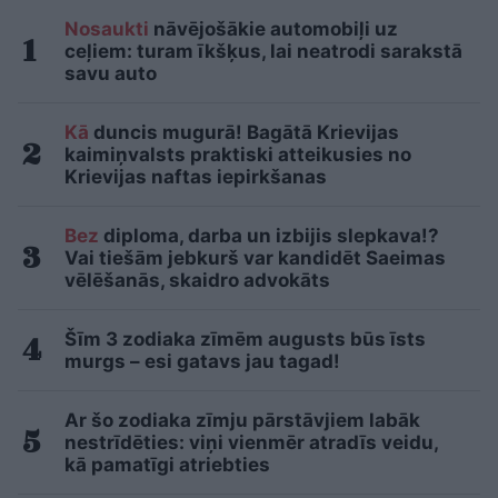
Nosaukti
nāvējošākie automobiļi uz
ceļiem: turam īkšķus, lai neatrodi sarakstā
savu auto
Kā
duncis mugurā! Bagātā Krievijas
kaimiņvalsts praktiski atteikusies no
Krievijas naftas iepirkšanas
Bez
diploma, darba un izbijis slepkava!?
Vai tiešām jebkurš var kandidēt Saeimas
vēlēšanās, skaidro advokāts
Šīm 3 zodiaka zīmēm augusts būs īsts
murgs – esi gatavs jau tagad!
Ar šo zodiaka zīmju pārstāvjiem labāk
nestrīdēties: viņi vienmēr atradīs veidu,
kā pamatīgi atriebties