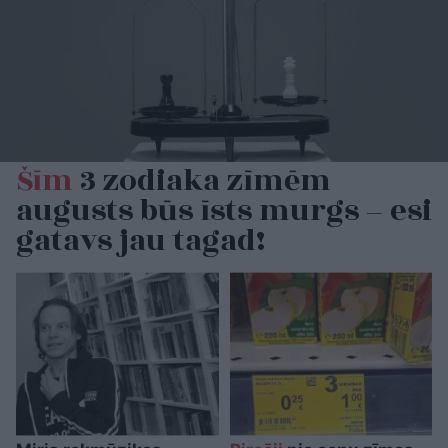
Šīm
3 zodiaka zīmēm
augusts būs īsts murgs – esi
gatavs jau tagad!