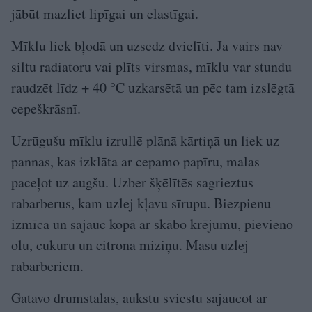
jābūt mazliet lipīgai un elastīgai.
Mīklu liek bļodā un uzsedz dvielīti. Ja vairs nav
siltu radiatoru vai plīts virsmas, mīklu var stundu
raudzēt līdz + 40 °C uzkarsētā un pēc tam izslēgtā
cepeškrāsnī.
Uzrūgušu mīklu izrullē plānā kārtiņā un liek uz
pannas, kas izklāta ar cepamo papīru, malas
paceļot uz augšu. Uzber šķēlītēs sagrieztus
rabarberus, kam uzlej kļavu sīrupu. Biezpienu
izmīca un sajauc kopā ar skābo krējumu, pievieno
olu, cukuru un citrona miziņu. Masu uzlej
rabarberiem.
Gatavo drumstalas, aukstu sviestu sajaucot ar