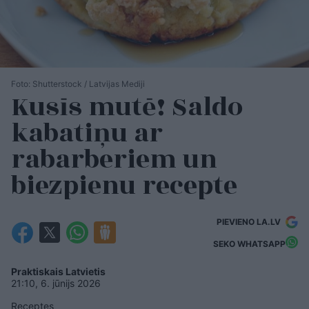
Foto: Shutterstock / Latvijas Mediji
Kusīs mutē! Saldo
kabatiņu ar
rabarberiem un
biezpienu recepte
PIEVIENO LA.LV
SEKO WHATSAPP
Praktiskais Latvietis
21:10, 6. jūnijs 2026
Receptes