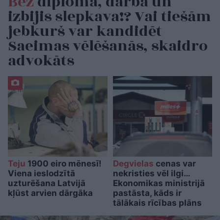
Bez
diploma, darba un
izbijis slepkava!? Vai tiešām
jebkurš var kandidēt
Saeimas vēlēšanās, skaidro
advokāts
Teju
1900 eiro mēnesī!
Degvielas
cenas var
Viena ieslodzītā
nekristies vēl ilgi…
uzturēšana Latvijā
Ekonomikas ministrijā
kļūst arvien dārgāka
pastāsta, kāds ir
tālākais rīcības plāns