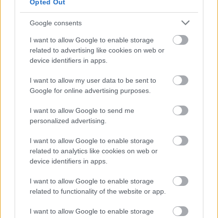
Opted Out
Google consents
I want to allow Google to enable storage
Atcelt
Ziņot
Vai zem jūsu gultas ir
related to advertising like cookies on web or
device identifiers in apps.
ūdens ādere? Rīkstnieks
iesaka vienkāršu pārbaudi
I want to allow my user data to be sent to
Google for online advertising purposes.
I want to allow Google to send me
personalized advertising.
I want to allow Google to enable storage
related to analytics like cookies on web or
device identifiers in apps.
I want to allow Google to enable storage
FOTO. “Vai tas ir
Šodien laikapstākļi
related to functionality of the website or app.
normāli?” Guntars
neliks vilties! Gaiss
veikalā nopērk tomātu,
iesils līdz +25 grādiem
I want to allow Google to enable storage
taču, pārgriežot to uz