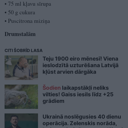
• 75 ml kļavu sīrupa
• 50 g cukura
• Puscitrona miziņa
Drumstalām
CITI ŠOBRĪD LASA
Teju 1900 eiro mēnesī! Viena
ieslodzītā uzturēšana Latvijā
kļūst arvien dārgāka
Šodien
laikapstākļi neliks
vilties! Gaiss iesils līdz +25
grādiem
Ukrainā noslēgusies 40 dienu
operācija. Zelenskis norāda,