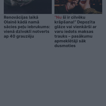
Renovācijas laikā
“Nu
šī ir cilvēku
Olainē kādā namā
krāpšana!” Depozīta
sācies peļu iebrukums:
glāze vai vienkārši ar
vienā dzīvoklī notverts
varu iedots maksas
ap 40 grauzēju
trauks – pasākumu
apmeklētāji sāk
dusmoties