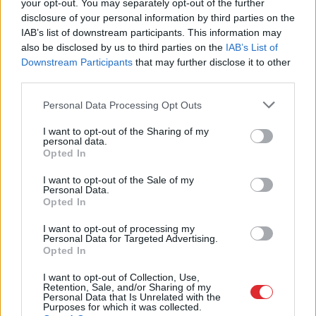
your opt-out. You may separately opt-out of the further
disclosure of your personal information by third parties on the
IAB’s list of downstream participants. This information may
also be disclosed by us to third parties on the
IAB’s List of
Downstream Participants
that may further disclose it to other
third parties.
Please note that this website/app uses one or more Google
Personal Data Processing Opt Outs
services and may gather and store information including but
TESTS.
Ja vari izlasīt
Gribi
atbrīvoties no 5 kg
not limited to your visit or usage behaviour. You may click to
I want to opt-out of the Sharing of my
vārdus, kas apgriezti
liekā svara? Tad
personal data.
grant or deny consent to Google and its third-party tags to
augšpēdus, ar tevi
brokastis ir jāēd šajā
Opted In
use your data for below specified purposes in below Google
pagaidām viss ir
laikā!
consent section.
kārtībā
I want to opt-out of the Sale of my
Personal Data.
Opted In
I want to opt-out of processing my
Personal Data for Targeted Advertising.
Opted In
I want to opt-out of Collection, Use,
Retention, Sale, and/or Sharing of my
Personal Data that Is Unrelated with the
Purposes for which it was collected.