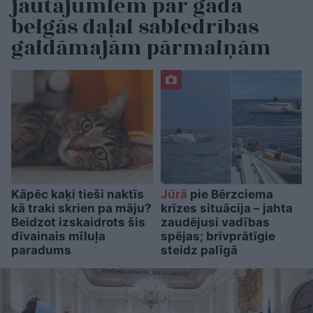
jautājumiem par gada
beigās daļai sabiedrības
gaidāmajām pārmaiņām
Kāpēc kaķi tieši naktīs
Jūrā
pie Bērzciema
kā traki skrien pa māju?
krīzes situācija – jahta
Beidzot izskaidrots šis
zaudējusi vadības
dīvainais mīluļa
spējas; brīvprātīgie
paradums
steidz palīgā