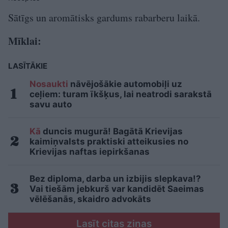
Sātīgs un aromātisks gardums rabarberu laikā.
Mīklai:
LASĪTĀKIE
Nosaukti
nāvējošākie automobiļi uz
ceļiem: turam īkšķus, lai neatrodi sarakstā
savu auto
Kā
duncis mugurā! Bagātā Krievijas
kaimiņvalsts praktiski atteikusies no
Krievijas naftas iepirkšanas
Bez diploma, darba un izbijis slepkava!?
Vai tiešām jebkurš var kandidēt Saeimas
vēlēšanās, skaidro advokāts
Lasīt citas ziņas