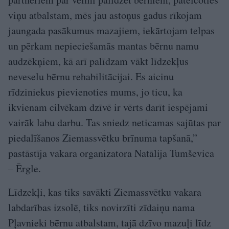
viņu atbalstam, mēs jau astoņus gadus rīkojam
jaungada pasākumus mazajiem, iekārtojam telpas
un pērkam nepieciešamās mantas bērnu namu
audzēkņiem, kā arī palīdzam vākt līdzekļus
neveselu bērnu rehabilitācijai. Es aicinu
rīdziniekus pievienoties mums, jo ticu, ka
ikvienam cilvēkam dzīvē ir vērts darīt iespējami
vairāk labu darbu. Tas sniedz neticamas sajūtas par
piedalīšanos Ziemassvētku brīnuma tapšanā,”
pastāstīja vakara organizatora Natālija Tumševica
– Ērgle.
Līdzekļi, kas tiks savākti Ziemassvētku vakara
labdarības izsolē, tiks novirzīti zīdaiņu nama
Pļavnieki bērnu atbalstam, tajā dzīvo mazuļi līdz