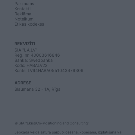
Par mums
Kontakti
Reklāma
Noteikumi
Ētikas kodekss
REKVIZĪTI
SIA "LA.LV"
Reģ. nr. 40003616846
Banka: Swedbanka
Kods: HABALV22
Konts: LV64HABA0551043479309
ADRESE
Blaumaņa 32 - 1A, Rīga
© SIA "Ekis&Co-Positioning and Consulting"
Jebkāda veida satura pārpublicēšana, kopēšana, izplatīšana vai