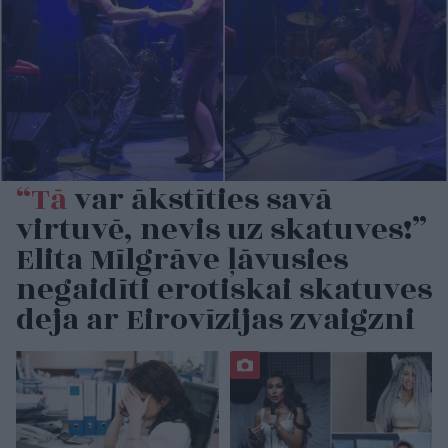
“Tā
var ākstīties savā
virtuvē, nevis uz skatuves!”
Elita Mīlgrāve ļāvusies
negaidīti erotiskai skatuves
deja ar Eirovīzijas zvaigzni