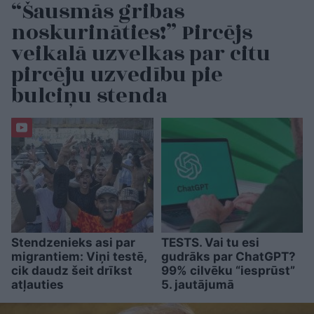
“Šausmās gribas
noskurināties!” Pircējs
veikalā uzvelkas par citu
pircēju uzvedību pie
bulciņu stenda
Stendzenieks asi par
TESTS. Vai tu esi
migrantiem: Viņi testē,
gudrāks par ChatGPT?
cik daudz šeit drīkst
99% cilvēku “iesprūst”
atļauties
5. jautājumā