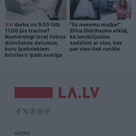
Vai
darbs no 9.00 līdz
“Es neesmu muļķe!”
17.00 jūs tracina?
Elīna Didrihsone atklāj,
Numerologi izceļ četrus
kā iemācījusies
dzimšanas datumus,
sadzīvot ar visu, kas
kuru īpašniekiem
par viņu tiek runāts
brīvība ir īpaši svarīga
SAITES