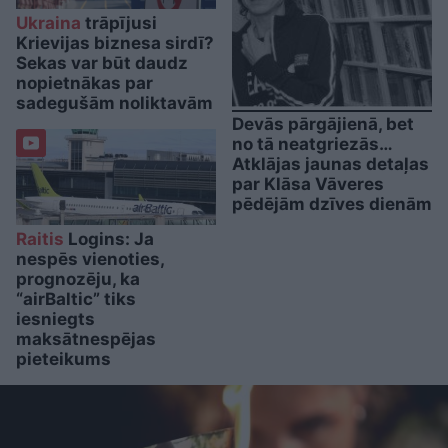
Ukraina
trāpījusi
Krievijas biznesa sirdī?
Sekas var būt daudz
nopietnākas par
sadegušām noliktavām
Devās pārgājienā, bet
no tā neatgriezās…
Atklājas jaunas detaļas
par Klāsa Vāveres
pēdējām dzīves dienām
Raitis
Logins: Ja
nespēs vienoties,
prognozēju, ka
“airBaltic” tiks
iesniegts
maksātnespējas
pieteikums