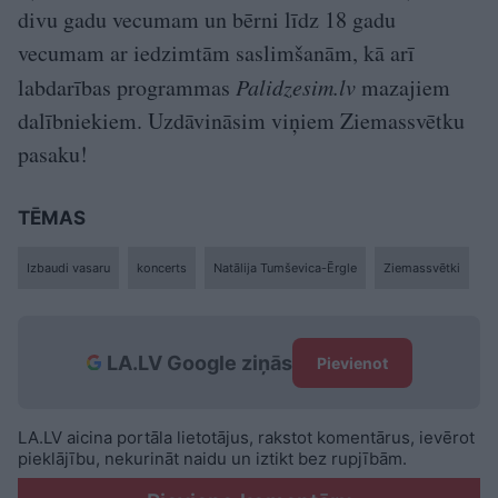
divu gadu vecumam un bērni līdz 18 gadu
vecumam ar iedzimtām saslimšanām, kā arī
labdarības programmas
Palidzesim.lv
mazajiem
dalībniekiem. Uzdāvināsim viņiem Ziemassvētku
pasaku!
TĒMAS
Izbaudi vasaru
koncerts
Natālija Tumševica-Ērgle
Ziemassvētki
LA.LV Google ziņās
Pievienot
LA.LV aicina portāla lietotājus, rakstot komentārus, ievērot
pieklājību, nekurināt naidu un iztikt bez rupjībām.