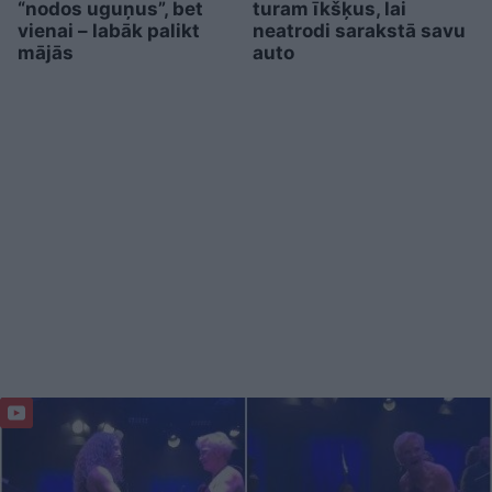
“nodos uguņus”, bet
turam īkšķus, lai
vienai – labāk palikt
neatrodi sarakstā savu
mājās
auto