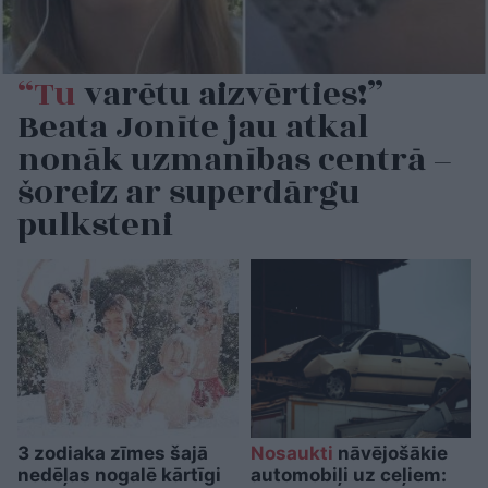
“Tu
varētu aizvērties!”
Beata Jonīte jau atkal
nonāk uzmanības centrā –
šoreiz ar superdārgu
pulksteni
3 zodiaka zīmes šajā
Nosaukti
nāvējošākie
nedēļas nogalē kārtīgi
automobiļi uz ceļiem: