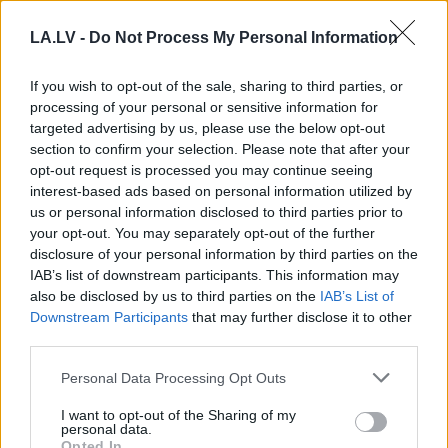
labāk nedāvināt! Šīs
slavenākais japānis
šķietami nevainīgās
Masaki mijis gredzenus
LA.LV -
Do Not Process My Personal Information
dāvanas attiecībās var
ar mīļoto – kāzās
ienest strīdus un
izskanēja arī īpaši
If you wish to opt-out of the sale, sharing to third parties, or
asaras
skaista latviešu
processing of your personal or sensitive information for
dziesma
targeted advertising by us, please use the below opt-out
section to confirm your selection. Please note that after your
opt-out request is processed you may continue seeing
interest-based ads based on personal information utilized by
us or personal information disclosed to third parties prior to
your opt-out. You may separately opt-out of the further
disclosure of your personal information by third parties on the
IAB’s list of downstream participants. This information may
also be disclosed by us to third parties on the
IAB’s List of
Downstream Participants
that may further disclose it to other
third parties.
Please note that this website/app uses one or more Google
Personal Data Processing Opt Outs
services and may gather and store information including but
“Mēs
turpināmies!” Kaspars
not limited to your visit or usage behaviour. You may click to
I want to opt-out of the Sharing of my
personal data.
grant or deny consent to Google and its third-party tags to
Opted In