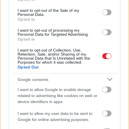
Zemītis ar lepnumu atrāda
use your data for below specified purposes in below Google
savu jauno statusu
consent section.
I want to opt-out of the Sale of my
Personal Data.
Opted In
LASĪTĀKIE
I want to opt-out of processing my
Nosaukti
nāvējošākie automobiļi uz
Personal Data for Targeted Advertising.
ceļiem: turam īkšķus, lai neatrodi sarakstā
Opted In
savu auto
I want to opt-out of Collection, Use,
Retention, Sale, and/or Sharing of my
Personal Data that Is Unrelated with the
Kas
notiek, kad aizveras guļamistabas
Purposes for which it was collected.
durvis? Zodiaka zīme atklāj tavu intīmo
Opted Out
pusi
Google consents
Ukraina trāpījusi Krievijas biznesa sirdī?
I want to allow Google to enable storage
Atcelt
Ziņot
Sekas var būt daudz nopietnākas par
related to advertising like cookies on web or
sadegušām noliktavām
device identifiers in apps.
Devās pārgājienā, bet no tā neatgriezās…
I want to allow my user data to be sent to
Atklājas jaunas detaļas par Klāsa Vāveres
Google for online advertising purposes.
pēdējām dzīves dienām