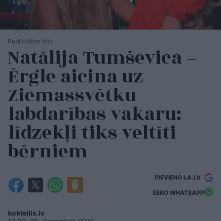
Publicitātes foto
Natālija Tumševica –
Ērgle aicina uz
Ziemassvētku
labdarības vakaru:
līdzekļi tiks veltīti
bērniem
PIEVIENO LA.LV
SEKO WHATSAPP
kokteilis.lv