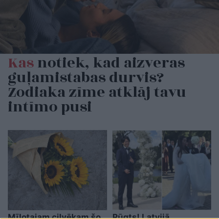
Kas
notiek, kad aizveras
guļamistabas durvis?
Zodiaka zīme atklāj tavu
intīmo pusi
Mīļotajam cilvēkam šo
Rūgts! Latvijā