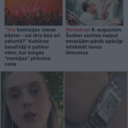
“Trīs
komisijas vienai
Horoskopi
8. augustam.
biļetei – vai drīz būs arī
Šodien centies neļaut
ceturtā?” Kultūras
emocijām pārāk spēcīgi
baudītāji ir patiesi
ietekmēt tavus
nikni, kur beigās
lēmumus
“nostājas” pirkuma
cena