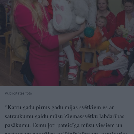
Publicitātes foto
“Katru gadu pirms gadu mijas svētkiem es ar
satraukumu gaidu mūsu Ziemassvētku labdarības
pasākumu. Esmu ļoti pateicīga mūsu viesiem un
partneriem par vēlmi palīdzēt bērniem, pateicoties