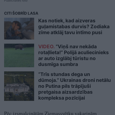
Publicitātes foto
CITI ŠOBRĪD LASA
Kas notiek, kad aizveras
guļamistabas durvis? Zodiaka
zīme atklāj tavu intīmo pusi
VIDEO.
“Viņš nav nekāda
rotaļlieta!” Polijā aculiecinieks
ar auto izglābj tūristu no
dusmīga sumbra
“Trīs stundas dega un
dūmoja.” Ukrainas droni netālu
no Putina pils trāpījuši
pretgaisa aizsardzības
kompleksa pozīcijai
Pēc izsmalcinātām Ziemassvētku vakariņām