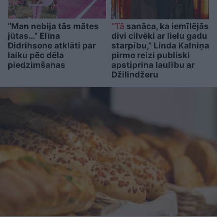
“Man nebija tās mātes
“Tā
sanāca, ka iemīlējās
jūtas…” Elīna
divi cilvēki ar lielu gadu
Didrihsone atklāti par
starpību,” Linda Kalniņa
laiku pēc dēla
pirmo reizi publiski
piedzimšanas
apstiprina laulību ar
Džilindžeru