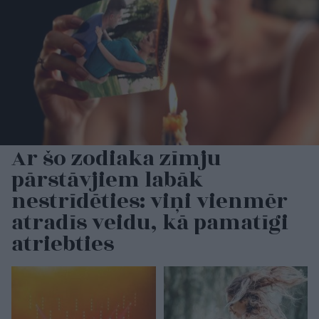
Ar šo zodiaka zīmju
pārstāvjiem labāk
nestrīdēties: viņi vienmēr
atradīs veidu, kā pamatīgi
atriebties