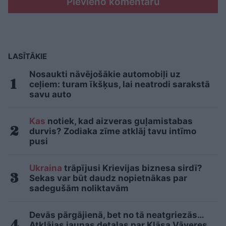
Pievieno komentāru
LASĪTĀKIE
Nosaukti nāvējošākie automobiļi uz
ceļiem: turam īkšķus, lai neatrodi sarakstā
savu auto
Kas
notiek, kad aizveras guļamistabas
durvis? Zodiaka zīme atklāj tavu intīmo
pusi
Ukraina
trāpījusi Krievijas biznesa sirdī?
Sekas var būt daudz nopietnākas par
sadegušām noliktavām
Devās pārgājienā, bet no tā neatgriezās…
Atklājas jaunas detaļas par Klāsa Vāveres