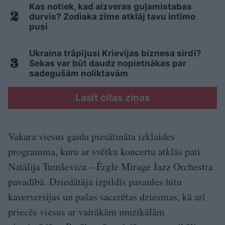
Kas notiek, kad aizveras guļamistabas
durvis? Zodiaka zīme atklāj tavu intīmo
pusi
Ukraina trāpījusi Krievijas biznesa sirdī?
Sekas var būt daudz nopietnākas par
sadegušām noliktavām
Lasīt citas ziņas
Vakara viesus gaida piesātināta izklaides
programma, kuru ar svētku koncertu atklās pati
Natālija Tumševica – Ērgle Mirage Jazz Orchestra
pavadībā. Dziedātāja izpildīs pasaules hitu
kaverversijas un pašas sacerētas dziesmas, kā arī
priecēs viesus ar vairākām muzikālām