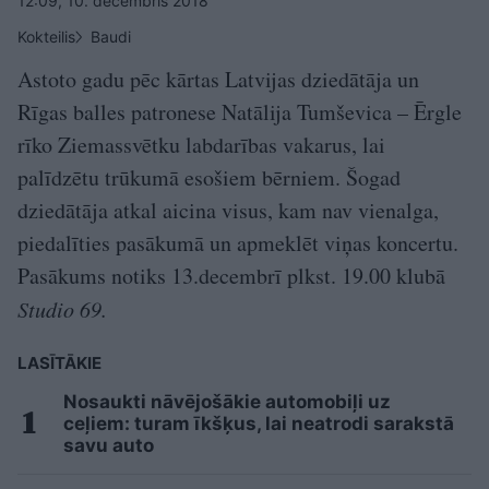
12:09, 10. decembris 2018
Kokteilis
Baudi
Astoto gadu pēc kārtas Latvijas dziedātāja un
Rīgas balles patronese Natālija Tumševica – Ērgle
rīko Ziemassvētku labdarības vakarus, lai
palīdzētu trūkumā esošiem bērniem. Šogad
dziedātāja atkal aicina visus, kam nav vienalga,
piedalīties pasākumā un apmeklēt viņas koncertu.
Pasākums notiks 13.decembrī plkst. 19.00 klubā
Studio 69.
LASĪTĀKIE
Nosaukti nāvējošākie automobiļi uz
ceļiem: turam īkšķus, lai neatrodi sarakstā
savu auto