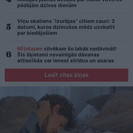
pēdējām dzīves dienām
Viņu skatiens “izurbjas” citiem cauri: 3
datumi, kuros dzimušos mēdz uzskatīt
par biedējošiem
Mīļotajam
cilvēkam šo labāk nedāvināt!
Šīs šķietami nevainīgās dāvanas
attiecībās var ienest strīdus un asaras
Lasīt citas ziņas