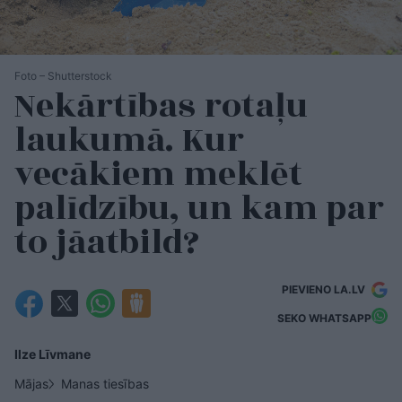
Foto – Shutterstock
Nekārtības rotaļu
laukumā. Kur
vecākiem meklēt
palīdzību, un kam par
to jāatbild?
PIEVIENO LA.LV
SEKO WHATSAPP
Ilze Līvmane
Mājas
Manas tiesības