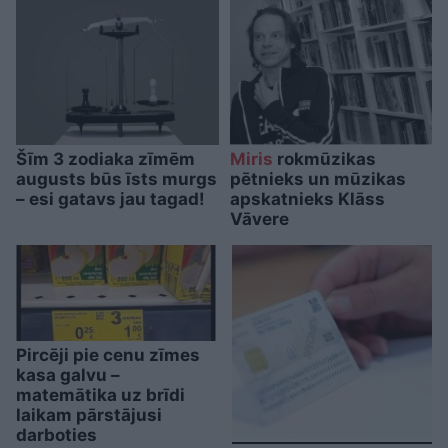
Šīm 3 zodiaka zīmēm
Miris
rokmūzikas
augusts būs īsts murgs
pētnieks un mūzikas
– esi gatavs jau tagad!
apskatnieks Klāss
Vāvere
Pircēji pie cenu zīmes
kasa galvu –
matemātika uz brīdi
laikam pārstājusi
darboties