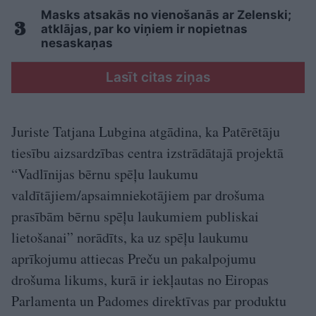
Masks atsakās no vienošanās ar Zelenski;
atklājas, par ko viņiem ir nopietnas
nesaskaņas
Lasīt citas ziņas
Juriste Tatjana Lubgina atgādina, ka Patērētāju
tiesību aizsardzības centra izstrādātajā projektā
“Vadlīnijas bērnu spēļu laukumu
valdītājiem/apsaimniekotājiem par drošuma
prasībām bērnu spēļu laukumiem publiskai
lietošanai” norādīts, ka uz spēļu laukumu
aprīkojumu attiecas Preču un pakalpojumu
drošuma likums, kurā ir iekļautas no Eiropas
Parlamenta un Padomes direktīvas par produktu