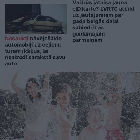
Vai būs jātaisa jauna
eID karte? LVRTC atbild
uz jautājumiem par
gada beigās daļai
sabiedrības
gaidāmajām
Nosaukti
nāvējošākie
pārmaiņām
automobiļi uz ceļiem:
turam īkšķus, lai
neatrodi sarakstā savu
auto