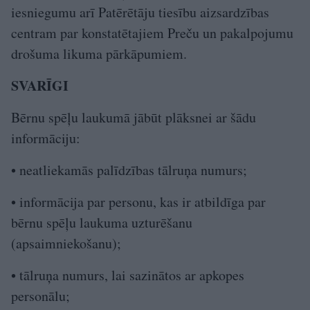
iesniegumu arī Patērētāju tiesību aizsardzības
centram par konstatētajiem Preču un pakalpojumu
drošuma likuma pārkāpumiem.
SVARĪGI
Bērnu spēļu laukumā jābūt plāksnei ar šādu
informāciju:
• neatliekamās palīdzības tālruņa numurs;
• informācija par personu, kas ir atbildīga par
bērnu spēļu laukuma uzturēšanu
(apsaimniekošanu);
• tālruņa numurs, lai sazinātos ar apkopes
personālu;