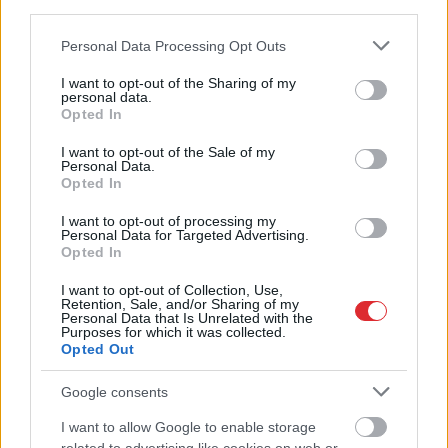
third parties.
Nosaukti nāvējošākie automobiļi uz
Please note that this website/app uses one or more Google
ceļiem: turam īkšķus, lai neatrodi sarakstā
Personal Data Processing Opt Outs
services and may gather and store information including but
savu auto
not limited to your visit or usage behaviour. You may click to
I want to opt-out of the Sharing of my
personal data.
grant or deny consent to Google and its third-party tags to
Opted In
Masks
atsakās no vienošanās ar Zelenski;
use your data for below specified purposes in below Google
atklājas, par ko viņiem ir nopietnas
consent section.
I want to opt-out of the Sale of my
nesaskaņas
Personal Data.
Opted In
Astroloģe izceļ 3 zodiaka zīmes, kurām ir
I want to opt-out of processing my
nosliece uz emocionālu kontroli pār citiem
Personal Data for Targeted Advertising.
cilvēkiem
Opted In
I want to opt-out of Collection, Use,
Cik tālu deputāts var aizbraukt par valsts
Retention, Sale, and/or Sharing of my
Personal Data that Is Unrelated with the
naudu? Sabiedrība sāk rēķināt un atklājas
Purposes for which it was collected.
vareni cipari
Opted Out
Lasīt citas ziņas
Google consents
I want to allow Google to enable storage
Atcelt
Ziņot