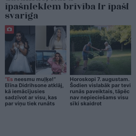
īpašniekiem brīvība ir īpaši
svarīga
“Es
neesmu muļķe!”
Horoskopi 7. augustam.
Elīna Didrihsone atklāj,
Šodien vislabāk par tevi
kā iemācījusies
runās paveiktais, tāpēc
sadzīvot ar visu, kas
nav nepieciešams visu
par viņu tiek runāts
sīki skaidrot