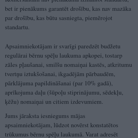
bet ir pienākums garantēt drošību, kas nav mazāka
par drošību, kas būtu sasniegta, piemērojot
standartu.
Apsaimniekotājam ir svarīgi paredzēt budžetu
regulārai bērnu spēļu laukuma apkopei, tostarp
zāles pļaušanai, smilšu nomaiņai kastēs, atkritumu
tvertņu iztukšošanai, ikgadējām pārbaudēm,
pārklājuma papildināšanai (par 10% gadā),
aprīkojuma daļu (šūpoļu stiprinājumu, sēdekļu,
ķēžu) nomaiņai un citiem izdevumiem.
Jums jāraksta iesniegums mājas
apsaimniekotājam, lūdzot novērst konstatētos
trūkumus bērnu spēļu laukumā. Varat adresēt