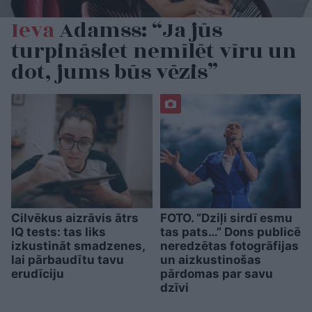
Ieva
Adamss: “Ja jūs
turpināsiet nemīlēt vīru un
dot, jums būs vēzis”
Cilvēkus aizrāvis ātrs
FOTO. “Dziļi sirdī esmu
IQ tests: tas liks
tas pats…” Dons publicē
izkustināt smadzenes,
neredzētas fotogrāfijas
lai pārbaudītu tavu
un aizkustinošas
erudīciju
pārdomas par savu
dzīvi