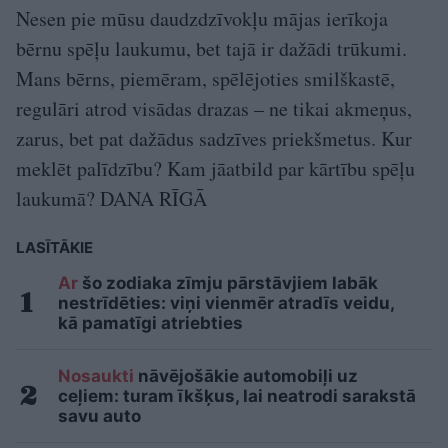
Nesen pie mūsu daudzdzīvokļu mājas ierīkoja
bērnu spēļu laukumu, bet tajā ir dažādi trūkumi.
Mans bērns, piemēram, spēlējoties smilškastē,
regulāri atrod visādas drazas – ne tikai akmeņus,
zarus, bet pat dažādus sadzīves priekšmetus. Kur
meklēt palīdzību? Kam jāatbild par kārtību spēļu
laukumā? DANA RĪGĀ
LASĪTĀKIE
Ar
šo zodiaka zīmju pārstāvjiem labāk
nestrīdēties: viņi vienmēr atradīs veidu,
kā pamatīgi atriebties
Nosaukti
nāvējošākie automobiļi uz
ceļiem: turam īkšķus, lai neatrodi sarakstā
savu auto