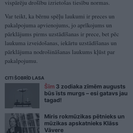
vispārēju drošību izrietošas tiesību normas.
Var teikt, ka bērnu spēļu laukumi ir preces un
pakalpojuma apvienojums, jo aprīkojums un
pārklājums pirms uzstādīšanas ir prece, bet pēc
laukuma izveidošanas, iekārtu uzstādīšanas un
pārklājuma nodrošināšanas laukums kļūst par
pakalpojumu.
CITI ŠOBRĪD LASA
Šīm
3 zodiaka zīmēm augusts
būs īsts murgs – esi gatavs jau
tagad!
Miris rokmūzikas pētnieks un
mūzikas apskatnieks Klāss
Vāvere