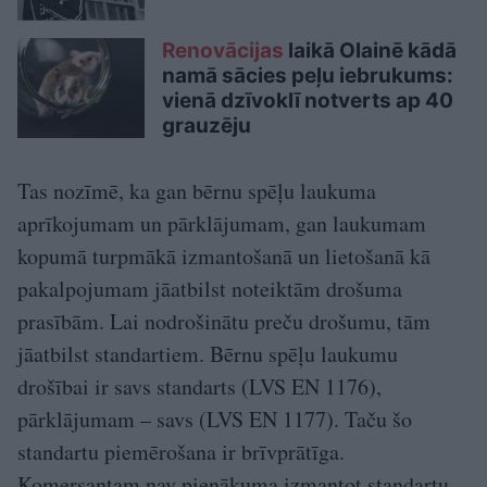
Renovācijas
laikā Olainē kādā
namā sācies peļu iebrukums:
vienā dzīvoklī notverts ap 40
grauzēju
Tas nozīmē, ka gan bērnu spēļu laukuma
aprīkojumam un pārklājumam, gan laukumam
kopumā turpmākā izmantošanā un lietošanā kā
pakalpojumam jāatbilst noteiktām drošuma
prasībām. Lai nodrošinātu preču drošumu, tām
jāatbilst standartiem. Bērnu spēļu laukumu
drošībai ir savs standarts (LVS EN 1176),
pārklājumam – savs (LVS EN 1177). Taču šo
standartu piemērošana ir brīvprātīga.
Komersantam nav pienākuma izmantot standartu,