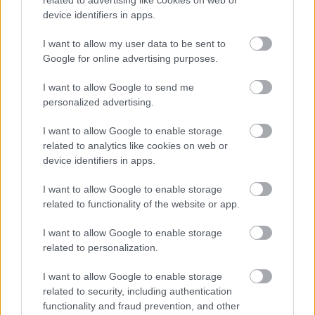
related to advertising like cookies on web or
device identifiers in apps.
I want to allow my user data to be sent to
Google for online advertising purposes.
I want to allow Google to send me
personalized advertising.
“Man nebija tās mātes
“Tā sanāca, ka iemīlējās
jūtas…” Elīna
divi cilvēki ar lielu gadu
I want to allow Google to enable storage
Didrihsone atklāti par
starpību,” Linda Kalniņa
related to analytics like cookies on web or
laiku pēc dēla
pirmo reizi publiski
device identifiers in apps.
piedzimšanas
apstiprina laulību ar
Džilindžeru
I want to allow Google to enable storage
related to functionality of the website or app.
I want to allow Google to enable storage
related to personalization.
I want to allow Google to enable storage
related to security, including authentication
functionality and fraud prevention, and other