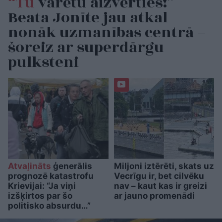
“Tu
varētu aizvērties!”
Beata Jonīte jau atkal
nonāk uzmanības centrā –
šoreiz ar superdārgu
pulksteni
Atvaļināts
ģenerālis
Miljoni iztērēti, skats uz
prognozē katastrofu
Vecrīgu ir, bet cilvēku
Krievijai: “Ja viņi
nav – kaut kas ir greizi
izšķirtos par šo
ar jauno promenādi
politisko absurdu…”