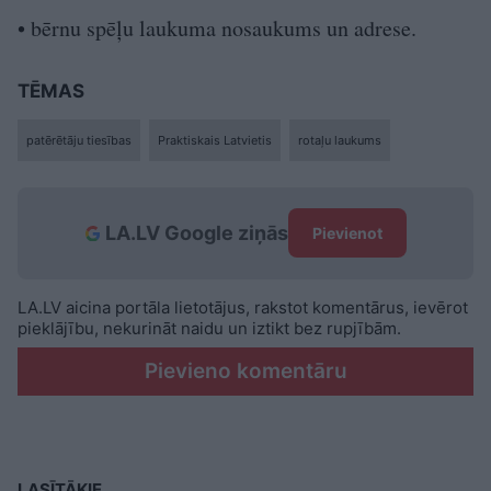
• bērnu spēļu laukuma nosaukums un adrese.
TĒMAS
patērētāju tiesības
Praktiskais Latvietis
rotaļu laukums
LA.LV Google ziņās
Pievienot
LA.LV aicina portāla lietotājus, rakstot komentārus, ievērot
pieklājību, nekurināt naidu un iztikt bez rupjībām.
Pievieno komentāru
LASĪTĀKIE