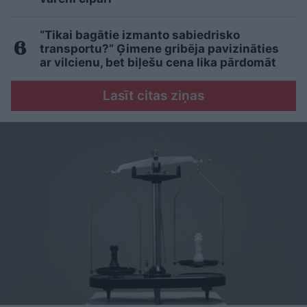
“Tikai bagātie izmanto sabiedrisko
transportu?” Ģimene gribēja pavizināties
ar vilcienu, bet biļešu cena lika pārdomāt
Lasīt citas ziņas