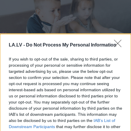
LA.LV -
Do Not Process My Personal Information
If you wish to opt-out of the sale, sharing to third parties, or
processing of your personal or sensitive information for
Horoskopi 9. augustam.
targeted advertising by us, please use the below opt-out
Šodien centies rīkoties tā,
section to confirm your selection. Please note that after your
opt-out request is processed you may continue seeing
kā tev pašam šķiet pareizi
interest-based ads based on personal information utilized by
us or personal information disclosed to third parties prior to
LASĪTĀKIE
your opt-out. You may separately opt-out of the further
disclosure of your personal information by third parties on the
Ar
šo zodiaka zīmju pārstāvjiem labāk
IAB’s list of downstream participants. This information may
nestrīdēties: viņi vienmēr atradīs veidu,
also be disclosed by us to third parties on the
IAB’s List of
kā pamatīgi atriebties
Downstream Participants
that may further disclose it to other