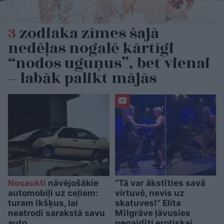
3
zodiaka zīmes šajā
nedēļas nogalē kārtīgi
“nodos uguņus”, bet vienai
– labāk palikt mājās
Nosaukti
nāvējošākie
“Tā var ākstīties savā
automobiļi uz ceļiem:
virtuvē, nevis uz
turam īkšķus, lai
skatuves!” Elita
neatrodi sarakstā savu
Mīlgrāve ļāvusies
auto
negaidīti erotiskai