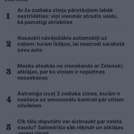
Ar šo zodiaka zīmju pārstāvjiem labāk
nestrīdēties: viņi vienmēr atradīs veidu,
kā pamatīgi atriebties
Nosaukti nāvējošākie automobiļi uz
ceļiem: turam īkšķus, lai neatrodi sarakstā
savu auto
Masks atsakās no vienošanās ar Zelenski;
atklājas, par ko viņiem ir nopietnas
nesaskaņas
Astroloģe izceļ 3 zodiaka zīmes, kurām ir
nosliece uz emocionālu kontroli pār citiem
cilvēkiem
Cik tālu deputāts var aizbraukt par valsts
naudu? Sabiedrība sāk rēķināt un atklājas
vareni cipari