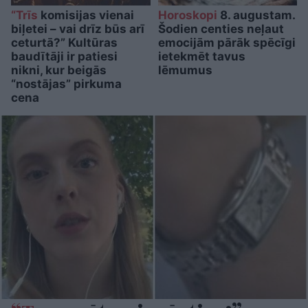
“Trīs
komisijas vienai
Horoskopi
8. augustam.
biļetei – vai drīz būs arī
Šodien centies neļaut
ceturtā?” Kultūras
emocijām pārāk spēcīgi
baudītāji ir patiesi
ietekmēt tavus
nikni, kur beigās
lēmumus
“nostājas” pirkuma
cena