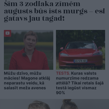
Šīm 3 zodiaka zīmēm
augusts būs īsts murgs – esi
gatavs jau tagad!
Mūžu dzīvo, mūžu
TESTS.
Kuras valsts
mācies! Magone atklāj
numurzīme redzama
neparastu veidu, kā
attēlā? Tikai retais šajā
salasīt meža avenes
testā iegūst vismaz
90%