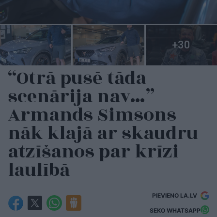
“Otrā pusē tāda
scenārija nav…”
Armands Simsons
nāk klajā ar skaudru
atzīšanos par krīzi
laulībā
PIEVIENO LA.LV
SEKO WHATSAPP