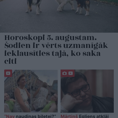
Horoskopi 5. augustam.
Šodien ir vērts uzmanīgāk
ieklausīties tajā, ko saka
citi
“Nav
naudiņas biļetei?”
Mārtiņš
Egliens atklāj