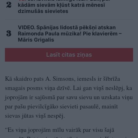
kādām sievām kļūst katrā mēnesī
dzimušās sievietes
VIDEO. Spānijas lidostā pēkšņi atskan
Raimonda Paula mūzika! Pie klavierēm –
Māris Grigalis
Lasīt citas ziņas
Kā skaidro pats A. Simsons, iemesls ir šībrīža
smagais posms viņa dzīvē. Lai gan viņš neslēpj, ka
joprojām ir sajūsmā par savu sievu un uzskata viņu
par pašu pievilcīgāko sievieti pasaulē, mainīt
sievas jūtas viņš nespēj.
“Es viņu joprojām mīlu vairāk par visu šajā