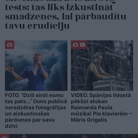
tests: tas liks izkustināt
smadzenes, lai pārbaudītu
tavu erudīciju
FOTO. “Dziļi sirdī esmu
VIDEO. Spānijas lidostā
tas pats…” Dons publicē
pēkšņi atskan
neredzētas fotogrāfijas
Raimonda Paula
un aizkustinošas
mūzika! Pie klavierēm –
pārdomas par savu
Māris Grigalis
dzīvi