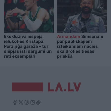
Ekskluzīva iespēja
Armandam
Simsonam
ielūkoties Kristapa
par publiskajiem
Porziņģa garāžā – tur
izteikumiem nācies
slēpjas īsti dārgumi un
skaidroties tiesas
reti eksemplāri
priekšā