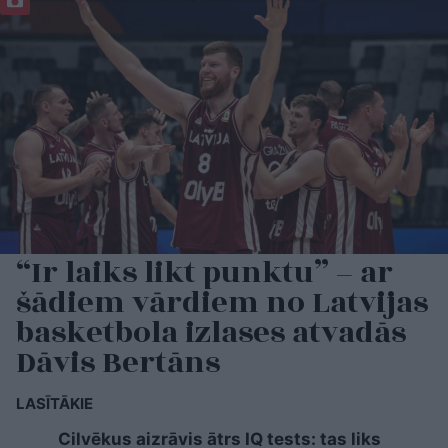
“Ir laiks likt punktu” – ar
šādiem vārdiem no Latvijas
basketbola izlases atvadās
Dāvis Bertāns
LASĪTĀKIE
Cilvēkus aizrāvis ātrs IQ tests: tas liks