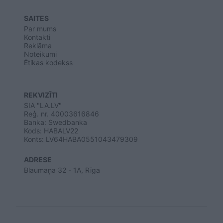
SAITES
Par mums
Kontakti
Reklāma
Noteikumi
Ētikas kodekss
REKVIZĪTI
SIA "LA.LV"
Reģ. nr. 40003616846
Banka: Swedbanka
Kods: HABALV22
Konts: LV64HABA0551043479309
ADRESE
Blaumaņa 32 - 1A, Rīga