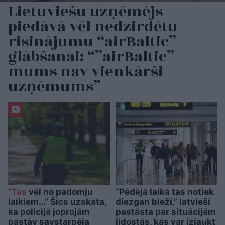
Lietuviešu uzņēmējs
piedāvā vēl nedzirdētu
risinājumu “airBaltic”
glābšanai: “”airBaltic”
mums nav vienkārši
uzņēmums”
“Tas
vēl no padomju
“Pēdējā laikā tas notiek
laikiem…” Šics uzskata,
diezgan bieži,” latvieši
ka policijā joprojām
pastāsta par situācijām
pastāv savstarpēja
lidostās, kas var izjaukt