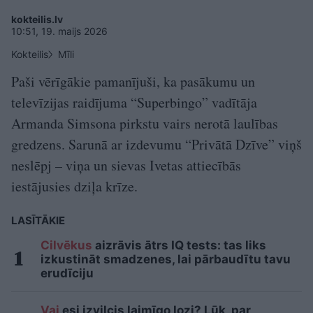
kokteilis.lv
10:51, 19. maijs 2026
Kokteilis
Mīli
Paši vērīgākie pamanījuši, ka pasākumu un
televīzijas raidījuma “Superbingo” vadītāja
Armanda Simsona pirkstu vairs nerotā laulības
gredzens. Sarunā ar izdevumu “Privātā Dzīve” viņš
neslēpj – viņa un sievas Ivetas attiecībās
iestājusies dziļa krīze.
LASĪTĀKIE
Cilvēkus
aizrāvis ātrs IQ tests: tas liks
izkustināt smadzenes, lai pārbaudītu tavu
erudīciju
Vai
esi izvilcis laimīgo lozi? Lūk, par