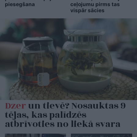
piesegšana
ceļojumu pirms tas
vispār sācies
Dzer
un tievē? Nosauktas 9
tējas, kas palīdzēs
atbrīvoties no liekā svara