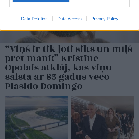
Data Deletion
Data Access
Privacy Policy
“Viņš ir tik ļoti silts un mīļš
pret mani!” Kristīne
Opolais atklāj, kas viņu
saista ar 85 gadus veco
Plasido Domingo