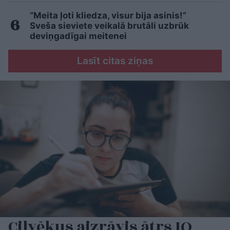
“Meita ļoti kliedza, visur bija asinis!”
Sveša sieviete veikalā brutāli uzbrūk
deviņgadīgai meitenei
Lasīt citas ziņas
Cilvēkus aizrāvis ātrs IQ