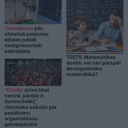
Vecmāmiņa
pēc
slimnīcā pieļautas
kļūdas paliek
neatgriezeniski
sakropļota
TESTS. Matemātikas
duelis: vai vari pārspēt
deviņgadnieku
matemātikā?
“Cilvēki
dzīvo tikai
centrā, pārējie ir
dzimtcilvēki,”
rīdzinieks sašutis par
pasākumu
organizēšanu
galvaspilsētā