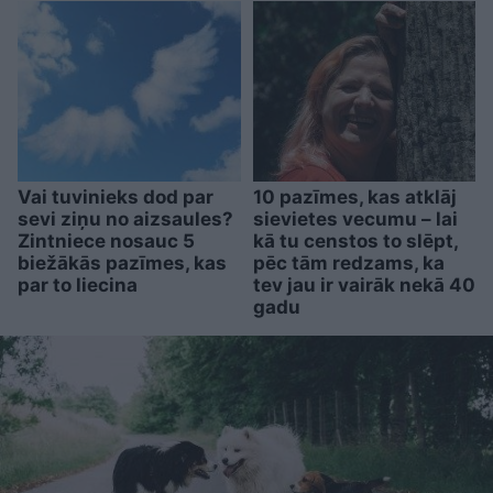
Vai tuvinieks dod par
10 pazīmes, kas atklāj
sevi ziņu no aizsaules?
sievietes vecumu – lai
Zintniece nosauc 5
kā tu censtos to slēpt,
biežākās pazīmes, kas
pēc tām redzams, ka
par to liecina
tev jau ir vairāk nekā 40
gadu