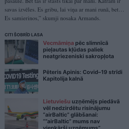
pasaulē. Bet tas ir stāsts tikai par mani. Katram ir
savas izvēles. Es gribu, lai viņa ar mani runā, bet…
Es samierinos,” skumji nosaka Armands.
CITI ŠOBRĪD LASA
Vecmāmiņa
pēc slimnīcā
pieļautas kļūdas paliek
neatgriezeniski sakropļota
Pēteris Apinis: Covid–19 strīdi
Kapitolija kalnā
Lietuviešu
uzņēmējs piedāvā
vēl nedzirdētu risinājumu
“airBaltic” glābšanai:
“”airBaltic” mums nav
vienkārši uzņēmums”