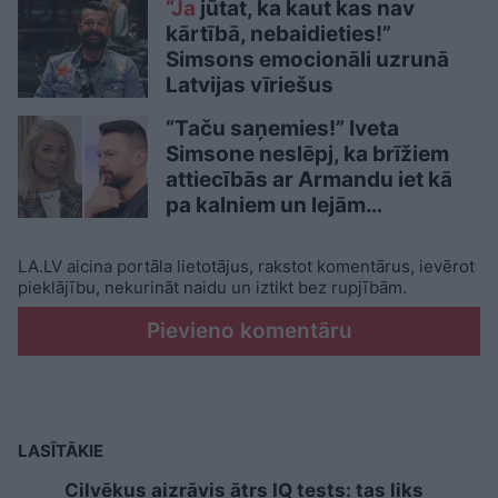
“Ja
jūtat, ka kaut kas nav
kārtībā, nebaidieties!”
Simsons emocionāli uzrunā
Latvijas vīriešus
“Taču saņemies!” Iveta
Simsone neslēpj, ka brīžiem
attiecībās ar Armandu iet kā
pa kalniem un lejām…
LA.LV aicina portāla lietotājus, rakstot komentārus, ievērot
pieklājību, nekurināt naidu un iztikt bez rupjībām.
Pievieno komentāru
LASĪTĀKIE
Cilvēkus aizrāvis ātrs IQ tests: tas liks