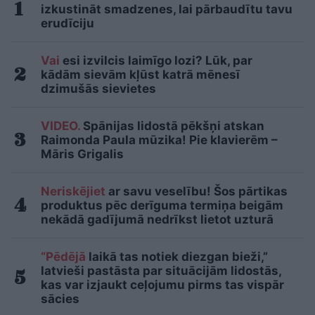
izkustināt smadzenes, lai pārbaudītu tavu
erudīciju
Vai
esi izvilcis laimīgo lozi? Lūk, par
kādām sievām kļūst katrā mēnesī
dzimušās sievietes
VIDEO.
Spānijas lidostā pēkšņi atskan
Raimonda Paula mūzika! Pie klavierēm –
Māris Grigalis
Neriskējiet
ar savu veselību! Šos pārtikas
produktus pēc derīguma termiņa beigām
nekādā gadījumā nedrīkst lietot uzturā
“Pēdējā
laikā tas notiek diezgan bieži,”
latvieši pastāsta par situācijām lidostās,
kas var izjaukt ceļojumu pirms tas vispār
sācies