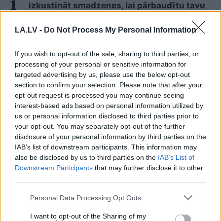
izkustināt smadzenes, lai pārbaudītu tavu
erudīciju
LA.LV -
Do Not Process My Personal Information
Vai esi izvilcis laimīgo lozi? Lūk, par
kādām sievām kļūst katrā mēnesī
If you wish to opt-out of the sale, sharing to third parties, or
dzimušās sievietes
processing of your personal or sensitive information for
targeted advertising by us, please use the below opt-out
section to confirm your selection. Please note that after your
VIDEO. Spānijas lidostā pēkšņi atskan
opt-out request is processed you may continue seeing
Raimonda Paula mūzika! Pie klavierēm –
interest-based ads based on personal information utilized by
Māris Grigalis
us or personal information disclosed to third parties prior to
your opt-out. You may separately opt-out of the further
Neriskējiet ar savu veselību! Šos pārtikas
disclosure of your personal information by third parties on the
produktus pēc derīguma termiņa beigām
IAB’s list of downstream participants. This information may
nekādā gadījumā nedrīkst lietot uzturā
also be disclosed by us to third parties on the
IAB’s List of
Downstream Participants
that may further disclose it to other
third parties.
“Pēdējā laikā tas notiek diezgan bieži,”
latvieši pastāsta par situācijām lidostās,
Please note that this website/app uses one or more Google
Personal Data Processing Opt Outs
kas var izjaukt ceļojumu pirms tas vispār
services and may gather and store information including but
sācies
not limited to your visit or usage behaviour. You may click to
I want to opt-out of the Sharing of my