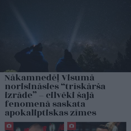
Nākamnedēļ Visumā
norisināsies “trīskārša
izrāde” – cilvēki šajā
fenomenā saskata
apokaliptiskas zīmes