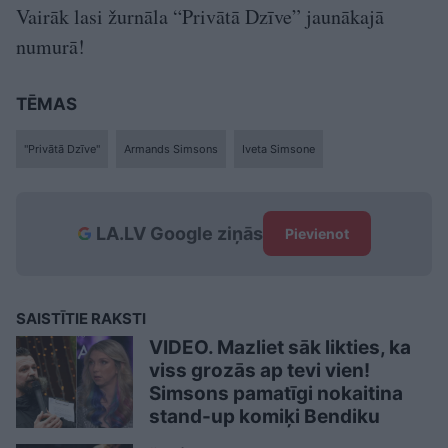
Vairāk lasi žurnāla “Privātā Dzīve” jaunākajā
numurā!
TĒMAS
"Privātā Dzīve"
Armands Simsons
Iveta Simsone
LA.LV Google ziņās
Pievienot
SAISTĪTIE RAKSTI
VIDEO. Mazliet sāk likties, ka
viss grozās ap tevi vien!
Simsons pamatīgi nokaitina
stand-up komiķi Bendiku