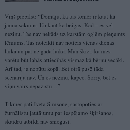
Viņš piebilst: “Domāju, ka tas tomēr ir kaut kā
jauna sākums. Un kaut kā beigas. Kad – es vēl
nezinu. Tas nav nekāds uz karstām oglēm pieņemts
lēmums. Tas noteikti nav noticis vienas dienas
laikā un pat ne gada laikā. Man šķiet, ka mēs
varētu būt labās attiecībās vismaz kā bērnu vecāki.
Arī tad, ja nebūtu kopā. Bet otrā pusē tāda
scenārija nav. Un es nezinu, kāpēc. Sorry, bet es
viņu vairs nepazīstu…”
Tikmēr pati Iveta Simsone, sastopoties ar
žurnālistu jautājumu par iespējamo šķiršanos,
skaidru atbildi nav sniegusi.