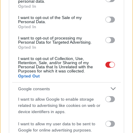
personal data.
grant or deny consent to Google and its third-party tags to
Lasīt citas ziņas
Opted In
use your data for below specified purposes in below Google
consent section.
I want to opt-out of the Sale of my
Personal Data.
Opted In
I want to opt-out of processing my
Personal Data for Targeted Advertising.
Opted In
I want to opt-out of Collection, Use,
Retention, Sale, and/or Sharing of my
Personal Data that Is Unrelated with the
Purposes for which it was collected.
Opted Out
Google consents
I want to allow Google to enable storage
Atcelt
Ziņot
“Tev pārbrauks ar tanku
related to advertising like cookies on web or
device identifiers in apps.
pāri!” Kaspars Zāle Dailes
teātra skandāla laikā
I want to allow my user data to be sent to
Google for online advertising purposes.