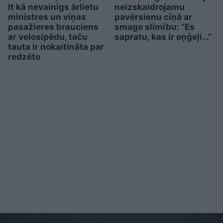
It kā nevainīgs ārlietu
neizskaidrojamu
ministres un viņas
pavērsienu cīņā ar
pasažieres brauciens
smago slimību: “Es
ar velosipēdu, taču
sapratu, kas ir eņģeļi…”
tauta ir nokaitināta par
redzēto