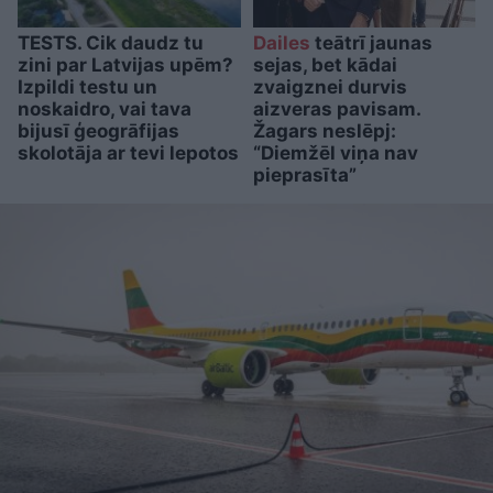
TESTS. Cik daudz tu
Dailes
teātrī jaunas
zini par Latvijas upēm?
sejas, bet kādai
Izpildi testu un
zvaigznei durvis
noskaidro, vai tava
aizveras pavisam.
bijusī ģeogrāfijas
Žagars neslēpj:
skolotāja ar tevi lepotos
“Diemžēl viņa nav
pieprasīta”