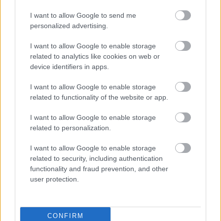
saņēmis draudus
I want to allow Google to send me
personalized advertising.
I want to allow Google to enable storage
related to analytics like cookies on web or
device identifiers in apps.
I want to allow Google to enable storage
related to functionality of the website or app.
Horoskopi
6. augustam.
Mežaparka
estrādē rīt
Daudz kas būs atkarīgs
Kalvina Herisa
I want to allow Google to enable storage
no tā, cik prasmīgi
koncerts: vai skatuve
related to personalization.
izmantosi savas stiprās
šoreiz gatava?
puses
I want to allow Google to enable storage
related to security, including authentication
functionality and fraud prevention, and other
user protection.
CONFIRM