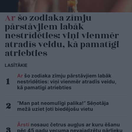
Ar
šo zodiaka zīmju
pārstāvjiem labāk
nestrīdēties: viņi vienmēr
atradīs veidu, kā pamatīgi
atriebties
LASĪTĀKIE
Ar
šo zodiaka zīmju pārstāvjiem labāk
nestrīdēties: viņi vienmēr atradīs veidu,
kā pamatīgi atriebties
“Man pat neomulīgi palika!” Sēņotāja
mežā uziet ļoti biedējošu vietu
Ārsti
nosauc četrus augļus ar kuru ēšanu
pēc 45 gadu vecuma nevajadzētu pārlieku