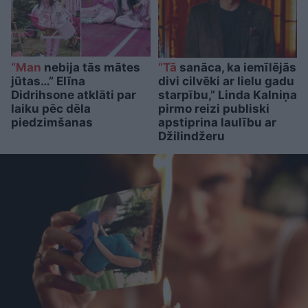
“Man
nebija tās mātes
“Tā
sanāca, ka iemīlējās
jūtas…” Elīna
divi cilvēki ar lielu gadu
Didrihsone atklāti par
starpību,” Linda Kalniņa
laiku pēc dēla
pirmo reizi publiski
piedzimšanas
apstiprina laulību ar
Džilindžeru