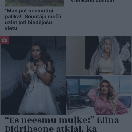
“Vienkārši bomba!”
“Man pat neomulīgi
palika!” Sēņotāja mežā
uziet ļoti biedējošu
vietu
“Es neesmu muļķe!” Elīna
Didrihsone atklāj, kā