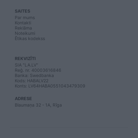
SAITES
Par mums
Kontakti
Reklāma
Noteikumi
Ētikas kodekss
REKVIZĪTI
SIA "LA.LV"
Reģ. nr. 40003616846
Banka: Swedbanka
Kods: HABALV22
Konts: LV64HABA0551043479309
ADRESE
Blaumaņa 32 - 1A, Rīga