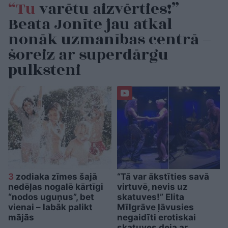
“Tu
varētu aizvērties!”
Beata Jonīte jau atkal
nonāk uzmanības centrā –
šoreiz ar superdārgu
pulksteni
3
zodiaka zīmes šajā
“Tā var ākstīties savā
nedēļas nogalē kārtīgi
virtuvē, nevis uz
“nodos uguņus”, bet
skatuves!” Elita
vienai – labāk palikt
Mīlgrāve ļāvusies
mājās
negaidīti erotiskai
skatuves deja ar