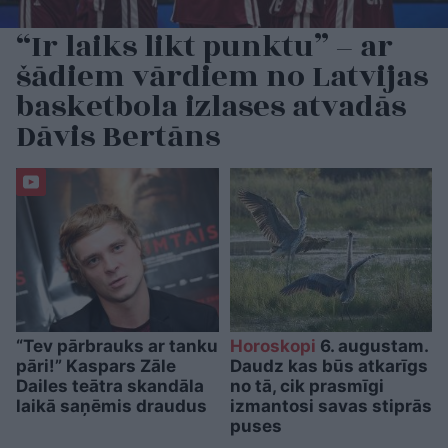
“Ir laiks likt punktu” – ar
šādiem vārdiem no Latvijas
basketbola izlases atvadās
Dāvis Bertāns
“Tev pārbrauks ar tanku
Horoskopi
6. augustam.
pāri!” Kaspars Zāle
Daudz kas būs atkarīgs
Dailes teātra skandāla
no tā, cik prasmīgi
laikā saņēmis draudus
izmantosi savas stiprās
puses