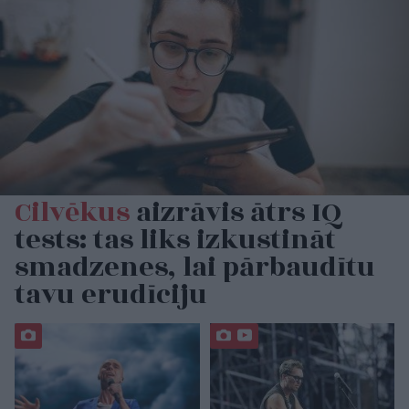
Cilvēkus
aizrāvis ātrs IQ
tests: tas liks izkustināt
smadzenes, lai pārbaudītu
tavu erudīciju