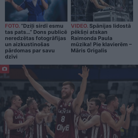
FOTO.
“Dziļi sirdī esmu
VIDEO.
Spānijas lidostā
tas pats…” Dons publicē
pēkšņi atskan
neredzētas fotogrāfijas
Raimonda Paula
un aizkustinošas
mūzika! Pie klavierēm –
pārdomas par savu
Māris Grigalis
dzīvi