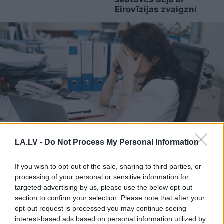
Eirovīzijas zvaigzni
LA.LV -
Do Not Process My Personal Information
Vai
darbs no 9.00 līdz 17.00
If you wish to opt-out of the sale, sharing to third parties, or
jūs tracina? Numerologi
processing of your personal or sensitive information for
targeted advertising by us, please use the below opt-out
izceļ četrus dzimšanas
section to confirm your selection. Please note that after your
datumus, kuru
opt-out request is processed you may continue seeing
interest-based ads based on personal information utilized by