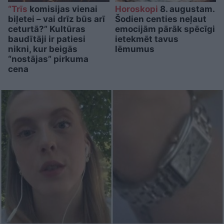
“Trīs
komisijas vienai
Horoskopi
8. augustam.
biļetei – vai drīz būs arī
Šodien centies neļaut
ceturtā?” Kultūras
emocijām pārāk spēcīgi
baudītāji ir patiesi
ietekmēt tavus
nikni, kur beigās
lēmumus
“nostājas” pirkuma
cena