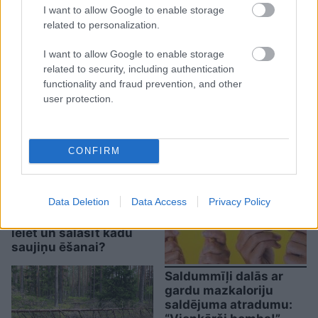
I want to allow Google to enable storage
related to personalization.
TESTS. Kuras valsts
“Man
arī tagad vajag!”
numurzīme redzama
Hortenziju fani sajūsmā
I want to allow Google to enable storage
attēlā? Tikai retais šajā
par šo tirgotāju
related to security, including authentication
testā iegūst vismaz
Salaspilī
functionality and fraud prevention, and other
90%
user protection.
CONFIRM
Data Deletion
Data Access
Privacy Policy
Ceļmalā ieraudzīji
zirņu lauku – vai drīkst
ieiet un salasīt kādu
saujiņu ēšanai?
Saldummīļi dalās ar
gardu mazkaloriju
saldējuma atradumu: