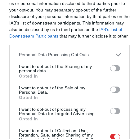
īpašniekiem brīvība ir īpaši
us or personal information disclosed to third parties prior to
svarīga
your opt-out. You may separately opt-out of the further
disclosure of your personal information by third parties on the
IAB’s list of downstream participants. This information may
also be disclosed by us to third parties on the
IAB’s List of
Downstream Participants
that may further disclose it to other
third parties.
Please note that this website/app uses one or more Google
Personal Data Processing Opt Outs
services and may gather and store information including but
not limited to your visit or usage behaviour. You may click to
I want to opt-out of the Sharing of my
personal data.
grant or deny consent to Google and its third-party tags to
Masks atsakās no
“Ar
katru jaunu ministru
Opted In
use your data for below specified purposes in below Google
vienošanās ar Zelenski;
kārtējā reforma!”
consent section.
atklājas, par ko viņiem
Vecāki un skolotāji
I want to opt-out of the Sale of my
Personal Data.
ir nopietnas
neslēpj dusmas – vai
Opted In
nesaskaņas
vērtējumu reforma
uzlabos atzīmes?
I want to opt-out of processing my
Personal Data for Targeted Advertising.
Opted In
I want to opt-out of Collection, Use,
Retention, Sale, and/or Sharing of my