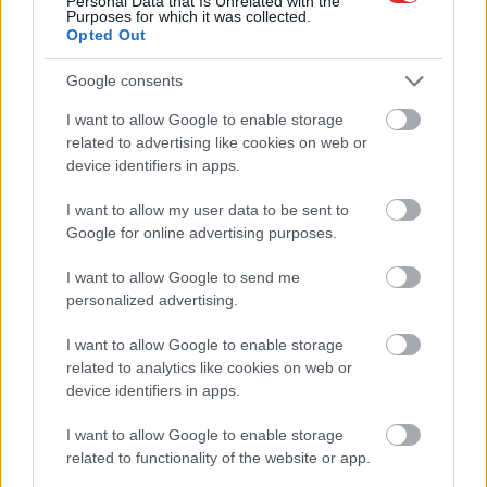
Personal Data that Is Unrelated with the
Purposes for which it was collected.
Opted Out
Google consents
I want to allow Google to enable storage
Atcelt
Ziņot
related to advertising like cookies on web or
device identifiers in apps.
2018.
gadā cilvēce klusi
I want to allow my user data to be sent to
Google for online advertising purposes.
pārkāpa šo robežu –
pasaule vairs nekad nebūs
I want to allow Google to send me
personalized advertising.
tāda, kāda bija pirms tam
I want to allow Google to enable storage
related to analytics like cookies on web or
device identifiers in apps.
I want to allow Google to enable storage
related to functionality of the website or app.