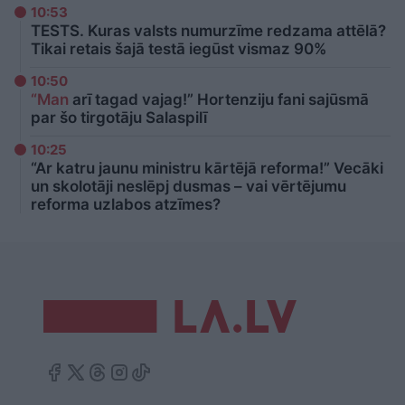
10:53
TESTS. Kuras valsts numurzīme redzama attēlā?
Tikai retais šajā testā iegūst vismaz 90%
10:50
“Man
arī tagad vajag!” Hortenziju fani sajūsmā
par šo tirgotāju Salaspilī
10:25
“Ar katru jaunu ministru kārtējā reforma!” Vecāki
un skolotāji neslēpj dusmas – vai vērtējumu
reforma uzlabos atzīmes?