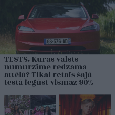
TESTS. Kuras valsts
numurzīme redzama
attēlā? Tikai retais šajā
testā iegūst vismaz 90%