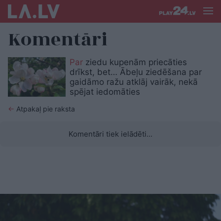
Komentāri
Par
ziedu kupenām priecāties
drīkst, bet… Ābeļu ziedēšana par
gaidāmo ražu atklāj vairāk, nekā
spējat iedomāties
←
Atpakaļ pie raksta
Komentāri tiek ielādēti...