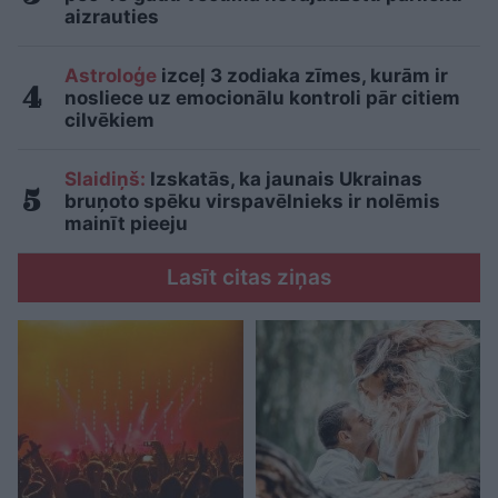
aizrauties
Astroloģe
izceļ 3 zodiaka zīmes, kurām ir
nosliece uz emocionālu kontroli pār citiem
cilvēkiem
Slaidiņš:
Izskatās, ka jaunais Ukrainas
bruņoto spēku virspavēlnieks ir nolēmis
mainīt pieeju
Lasīt citas ziņas