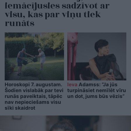
iemācījusies sadzīvot ar
visu, kas par viņu tiek
runāts
Horoskopi 7. augustam.
Ieva
Adamss: “Ja jūs
Šodien vislabāk par tevi
turpināsiet nemīlēt vīru
runās paveiktais, tāpēc
un dot, jums būs vēzis”
nav nepieciešams visu
sīki skaidrot