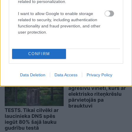
kā pamatīgi atriebties
suņu kuņģos
related to personalization.
I want to allow Google to enable storage
related to security, including authentication
functionality and fraud prevention, and other
user protection.
Kad beidzot varētu būt
gatava “Rail Baltica”
CONFIRM
pamattrase?
Dubkēvičs iezīmē
iespējamo scenāriju
Data Deletion
Data Access
Privacy Policy
Pamatīgs reibums!
Rīgā policija aiztur
agresīvu vīrieti, kurš ar
elektrisko riteņkrēslu
pārvietojās pa
brauktuvi
TESTS. Tikai cilvēki ar
laucinieka DNS spēs
iegūt 80% šajā lauku
gudrību testā