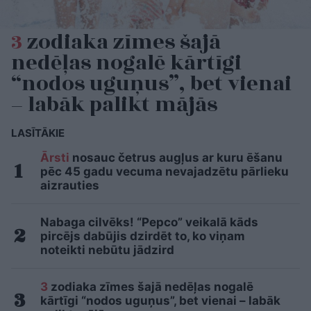
3
zodiaka zīmes šajā
nedēļas nogalē kārtīgi
“nodos uguņus”, bet vienai
– labāk palikt mājās
LASĪTĀKIE
Ārsti
nosauc četrus augļus ar kuru ēšanu
pēc 45 gadu vecuma nevajadzētu pārlieku
aizrauties
Nabaga cilvēks! “Pepco” veikalā kāds
pircējs dabūjis dzirdēt to, ko viņam
noteikti nebūtu jādzird
3
zodiaka zīmes šajā nedēļas nogalē
kārtīgi “nodos uguņus”, bet vienai – labāk