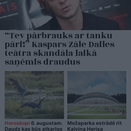
“Tev pārbrauks ar tanku
pāri!” Kaspars Zāle Dailes
teātra skandāla laikā
saņēmis draudus
Horoskopi
6. augustam.
Mežaparka estrādē rīt
Daudz kas būs atkarīgs
Kalvina Herisa