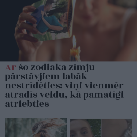
Ar
šo zodiaka zīmju
pārstāvjiem labāk
nestrīdēties: viņi vienmēr
atradīs veidu, kā pamatīgi
atriebties