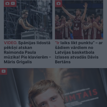
VIDEO.
Spānijas lidostā
“Ir
laiks likt punktu” – ar
pēkšņi atskan
šādiem vārdiem no
Raimonda Paula
Latvijas basketbola
mūzika! Pie klavierēm –
izlases atvadās Dāvis
Māris Grigalis
Bertāns