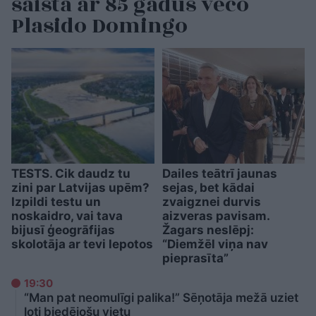
saista ar 85 gadus veco
Plasido Domingo
TESTS. Cik daudz tu
Dailes teātrī jaunas
zini par Latvijas upēm?
sejas, bet kādai
Izpildi testu un
zvaigznei durvis
noskaidro, vai tava
aizveras pavisam.
bijusī ģeogrāfijas
Žagars neslēpj:
skolotāja ar tevi lepotos
“Diemžēl viņa nav
pieprasīta”
19:30
“Man pat neomulīgi palika!” Sēņotāja mežā uziet
ļoti biedējošu vietu