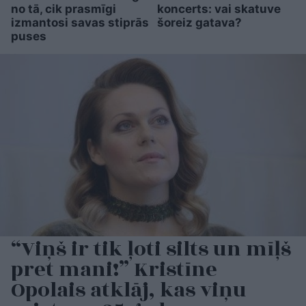
no tā, cik prasmīgi
koncerts: vai skatuve
izmantosi savas stiprās
šoreiz gatava?
puses
“Viņš ir tik ļoti silts un mīļš
pret mani!” Kristīne
Opolais atklāj, kas viņu