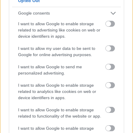
Opted Out
Google consents
“Pirmo
reizi ko tādu
I want to allow Google to enable storage
Atcelt
Ziņot
redzu.” Pircēji sajūsmā par
related to advertising like cookies on web or
veikalā novēroto
device identifiers in apps.
jaunieviesumu
I want to allow my user data to be sent to
Google for online advertising purposes.
I want to allow Google to send me
personalized advertising.
I want to allow Google to enable storage
related to analytics like cookies on web or
device identifiers in apps.
I want to allow Google to enable storage
Ar
šo zodiaka zīmju
“Tik
daudz melu…”
related to functionality of the website or app.
pārstāvjiem labāk
Modris Konovalovs
nestrīdēties: viņi
atklāj, ko ekspertīzē
I want to allow Google to enable storage
vienmēr atradīs veidu,
konstatēja nošauto