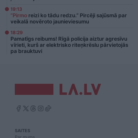
19:13
“Pirmo
reizi ko tādu redzu.” Pircēji sajūsmā par
veikalā novēroto jaunieviesumu
18:29
Pamatīgs reibums! Rīgā policija aiztur agresīvu
vīrieti, kurš ar elektrisko riteņkrēslu pārvietojās
pa brauktuvi
SAITES
Par mums