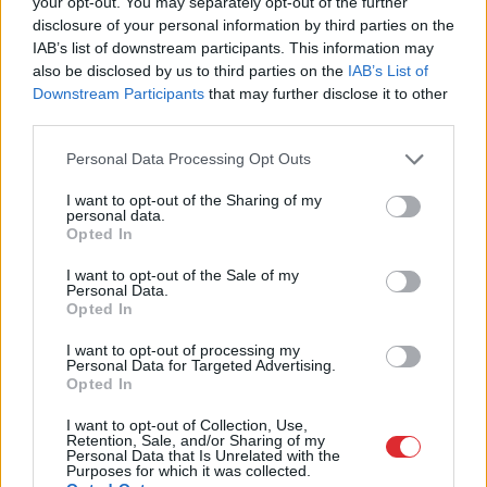
your opt-out. You may separately opt-out of the further
disclosure of your personal information by third parties on the
IAB’s list of downstream participants. This information may
also be disclosed by us to third parties on the
IAB’s List of
Downstream Participants
that may further disclose it to other
third parties.
“Man pat neomulīgi
“Jāstrādā 12 stundas un
palika!” Sēņotāja mežā
vēl jāpaliek ilgāk?”
Please note that this website/app uses one or more Google
Personal Data Processing Opt Outs
uziet ļoti biedējošu
Sieviete piedzīvo
services and may gather and store information including but
vietu
pārsteigumu darba
not limited to your visit or usage behaviour. You may click to
I want to opt-out of the Sharing of my
intervijā, izrādās – tas
personal data.
grant or deny consent to Google and its third-party tags to
nav retums
Opted In
use your data for below specified purposes in below Google
consent section.
I want to opt-out of the Sale of my
Personal Data.
Opted In
I want to opt-out of processing my
Personal Data for Targeted Advertising.
Opted In
I want to opt-out of Collection, Use,
Retention, Sale, and/or Sharing of my
Personal Data that Is Unrelated with the
Purposes for which it was collected.