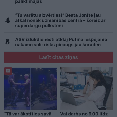
palikt mājās
“Tu varētu aizvērties!” Beata Jonīte jau
atkal nonāk uzmanības centrā – šoreiz ar
superdārgu pulksteni
ASV izlūkdienesti atklāj Putina iespējamo
nākamo soli: risks pieaugs jau šoruden
Lasīt citas ziņas
“Tā var ākstīties savā
Vai darbs no 9.00 līdz