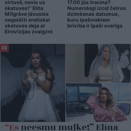
virtuvē, nevis uz
17.00 jūs tracina?
skatuves!” Elita
Numerologi izceļ četrus
Mīlgrāve ļāvusies
dzimšanas datumus,
negaidīti erotiskai
kuru īpašniekiem
skatuves deja ar
brīvība ir īpaši svarīga
Eirovīzijas zvaigzni
“Es
neesmu muļķe!” Elīna