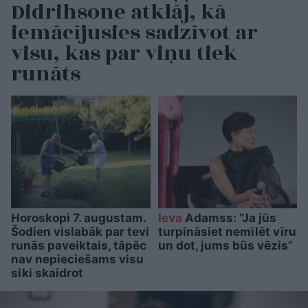
Didrihsone atklāj, kā
iemācījusies sadzīvot ar
visu, kas par viņu tiek
runāts
Horoskopi 7. augustam.
Ieva
Adamss: “Ja jūs
Šodien vislabāk par tevi
turpināsiet nemīlēt vīru
runās paveiktais, tāpēc
un dot, jums būs vēzis”
nav nepieciešams visu
sīki skaidrot