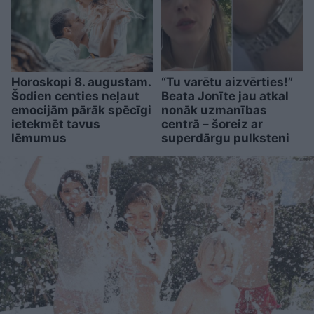
Horoskopi 8. augustam.
“Tu varētu aizvērties!”
Šodien centies neļaut
Beata Jonīte jau atkal
emocijām pārāk spēcīgi
nonāk uzmanības
ietekmēt tavus
centrā – šoreiz ar
lēmumus
superdārgu pulksteni