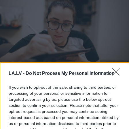
Cilvēkus
aizrāvis ātrs IQ
LA.LV -
Do Not Process My Personal Information
tests: tas liks izkustināt
If you wish to opt-out of the sale, sharing to third parties, or
smadzenes, lai pārbaudītu
processing of your personal or sensitive information for
tavu erudīciju
targeted advertising by us, please use the below opt-out
section to confirm your selection. Please note that after your
opt-out request is processed you may continue seeing
interest-based ads based on personal information utilized by
us or personal information disclosed to third parties prior to