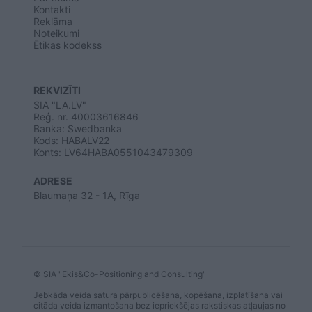
Kontakti
Reklāma
Noteikumi
Ētikas kodekss
REKVIZĪTI
SIA "LA.LV"
Reģ. nr. 40003616846
Banka: Swedbanka
Kods: HABALV22
Konts: LV64HABA0551043479309
ADRESE
Blaumaņa 32 - 1A, Rīga
© SIA "Ekis&Co-Positioning and Consulting"
Jebkāda veida satura pārpublicēšana, kopēšana, izplatīšana vai
citāda veida izmantošana bez iepriekšējas rakstiskas atļaujas no