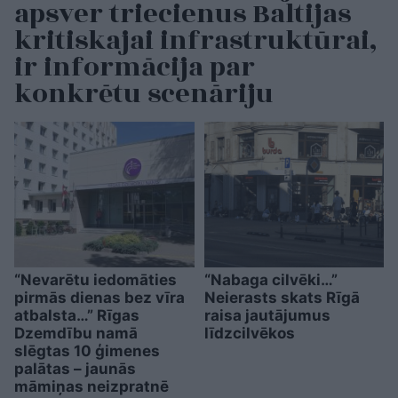
apsver triecienus Baltijas
kritiskajai infrastruktūrai,
ir informācija par
konkrētu scenāriju
“Nevarētu iedomāties
“Nabaga cilvēki…”
pirmās dienas bez vīra
Neierasts skats Rīgā
atbalsta…” Rīgas
raisa jautājumus
Dzemdību namā
līdzcilvēkos
slēgtas 10 ģimenes
palātas – jaunās
māmiņas neizpratnē