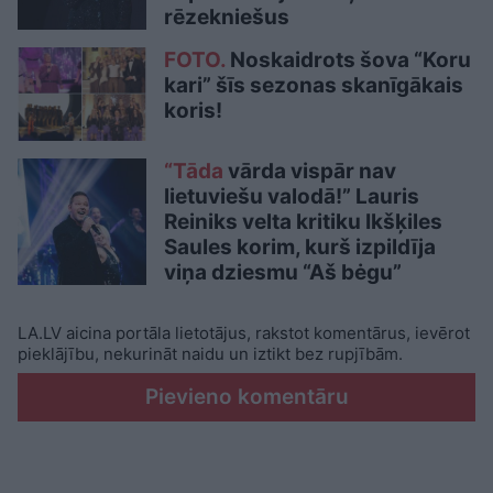
rēzekniešus
FOTO.
Noskaidrots šova “Koru
kari” šīs sezonas skanīgākais
koris!
“Tāda
vārda vispār nav
lietuviešu valodā!” Lauris
Reiniks velta kritiku Ikšķiles
Saules korim, kurš izpildīja
viņa dziesmu “Aš bėgu”
LA.LV aicina portāla lietotājus, rakstot komentārus, ievērot
pieklājību, nekurināt naidu un iztikt bez rupjībām.
Pievieno komentāru