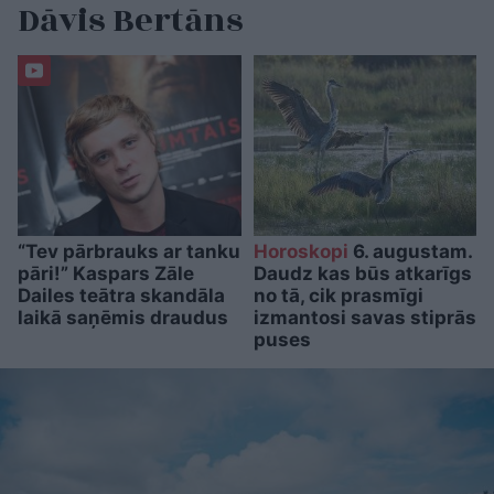
Dāvis Bertāns
“Tev pārbrauks ar tanku
Horoskopi
6. augustam.
pāri!” Kaspars Zāle
Daudz kas būs atkarīgs
Dailes teātra skandāla
no tā, cik prasmīgi
laikā saņēmis draudus
izmantosi savas stiprās
puses