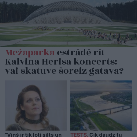
Mežaparka
estrādē rīt
Kalvina Herisa koncerts:
vai skatuve šoreiz gatava?
“Viņš ir tik ļoti silts un
TESTS.
Cik daudz tu