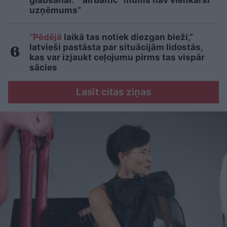
glābšanai: “”airBaltic” mums nav vienkārši
uzņēmums”
“Pēdējā
laikā tas notiek diezgan bieži,”
latvieši pastāsta par situācijām lidostās,
kas var izjaukt ceļojumu pirms tas vispār
sācies
Lasīt citas ziņas