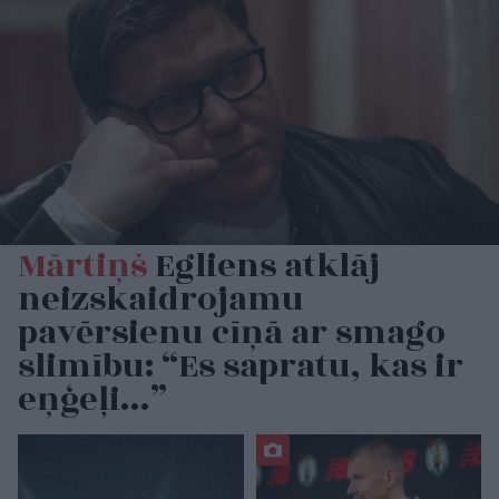
Mārtiņš
Egliens atklāj
neizskaidrojamu
pavērsienu cīņā ar smago
slimību: “Es sapratu, kas ir
eņģeļi…”