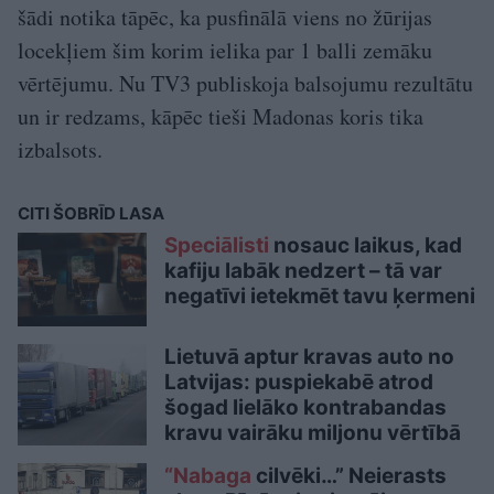
šādi notika tāpēc, ka pusfinālā viens no žūrijas
locekļiem šim korim ielika par 1 balli zemāku
vērtējumu. Nu TV3 publiskoja balsojumu rezultātu
un ir redzams, kāpēc tieši Madonas koris tika
izbalsots.
CITI ŠOBRĪD LASA
Speciālisti
nosauc laikus, kad
kafiju labāk nedzert – tā var
negatīvi ietekmēt tavu ķermeni
Lietuvā aptur kravas auto no
Latvijas: puspiekabē atrod
šogad lielāko kontrabandas
kravu vairāku miljonu vērtībā
“Nabaga
cilvēki…” Neierasts