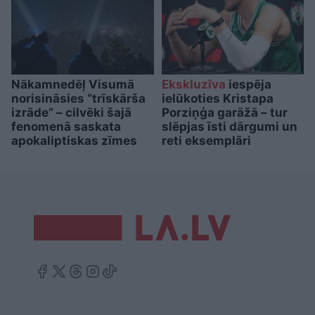
Nākamnedēļ Visumā
Ekskluzīva
iespēja
norisināsies “trīskārša
ielūkoties Kristapa
izrāde” – cilvēki šajā
Porziņģa garāžā – tur
fenomenā saskata
slēpjas īsti dārgumi un
apokaliptiskas zīmes
reti eksemplāri