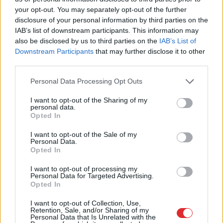
your opt-out. You may separately opt-out of the further
disclosure of your personal information by third parties on the
IAB’s list of downstream participants. This information may
also be disclosed by us to third parties on the
IAB’s List of
Downstream Participants
that may further disclose it to other
third parties.
Please note that this website/app uses one or more Google
Personal Data Processing Opt Outs
services and may gather and store information including but
not limited to your visit or usage behaviour. You may click to
I want to opt-out of the Sharing of my
personal data.
grant or deny consent to Google and its third-party tags to
Opted In
use your data for below specified purposes in below Google
consent section.
I want to opt-out of the Sale of my
Personal Data.
VIDEO.
Spānijas lidostā
Opted In
pēkšņi atskan Raimonda
I want to opt-out of processing my
Paula mūzika! Pie
Personal Data for Targeted Advertising.
Opted In
klavierēm – Māris Grigalis
I want to opt-out of Collection, Use,
Retention, Sale, and/or Sharing of my
LASĪTĀKIE
Personal Data that Is Unrelated with the