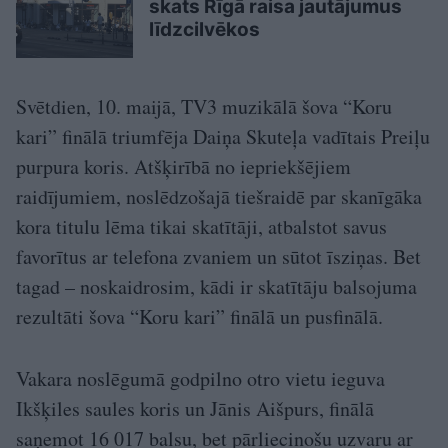
skats Rīgā raisa jautājumus
līdzcilvēkos
Svētdien, 10. maijā, TV3 muzikālā šova “Koru
kari” finālā triumfēja Daiņa Skuteļa vadītais Preiļu
purpura koris. Atšķirībā no iepriekšējiem
raidījumiem, noslēdzošajā tiešraidē par skanīgāka
kora titulu lēma tikai skatītāji, atbalstot savus
favorītus ar telefona zvaniem un sūtot īsziņas. Bet
tagad – noskaidrosim, kādi ir skatītāju balsojuma
rezultāti šova “Koru kari” finālā un pusfinālā.
Vakara noslēgumā godpilno otro vietu ieguva
Ikšķiles saules koris un Jānis Aišpurs, finālā
saņemot 16 017 balsu, bet pārliecinošu uzvaru ar