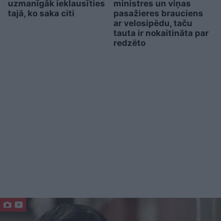
uzmanīgāk ieklausīties
ministres un viņas
tajā, ko saka citi
pasažieres brauciens
ar velosipēdu, taču
tauta ir nokaitināta par
redzēto