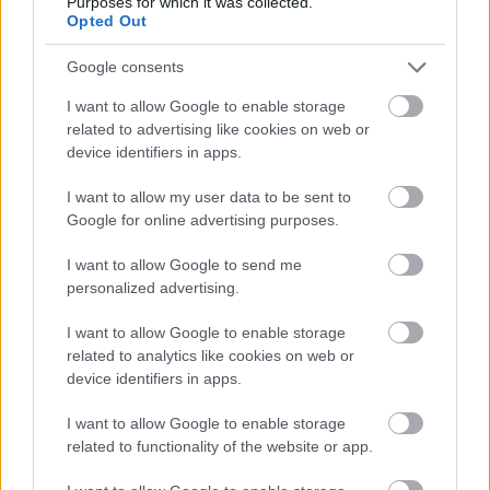
Purposes for which it was collected.
Opted Out
Cilvēkus
aizrāvis ātrs IQ tests: tas liks
izkustināt smadzenes, lai pārbaudītu tavu
Google consents
erudīciju
I want to allow Google to enable storage
Atcelt
Ziņot
Vai
esi izvilcis laimīgo lozi? Lūk, par
related to advertising like cookies on web or
kādām sievām kļūst katrā mēnesī
device identifiers in apps.
dzimušās sievietes
I want to allow my user data to be sent to
Google for online advertising purposes.
Dzer un tievē? Nosauktas 9 tējas, kas
palīdzēs atbrīvoties no liekā svara
I want to allow Google to send me
personalized advertising.
VIDEO. Spānijas lidostā pēkšņi atskan
Raimonda Paula mūzika! Pie klavierēm –
I want to allow Google to enable storage
Māris Grigalis
related to analytics like cookies on web or
device identifiers in apps.
Lietuviešu
uzņēmējs piedāvā vēl
I want to allow Google to enable storage
nedzirdētu risinājumu “airBaltic”
related to functionality of the website or app.
glābšanai: “”airBaltic” mums nav vienkārši
uzņēmums”