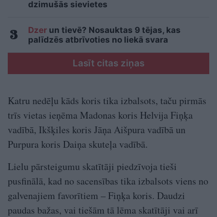
dzimušās sievietes
Dzer
un tievē? Nosauktas 9 tējas, kas
palīdzēs atbrīvoties no liekā svara
Lasīt citas ziņas
Katru nedēļu kāds koris tika izbalsots, taču pirmās
trīs vietas ieņēma Madonas koris Helvija Fiņķa
vadībā, Ikšķiles koris Jāņa Aišpura vadībā un
Purpura koris Daiņa skuteļa vadībā.
Lielu pārsteigumu skatītāji piedzīvoja tieši
pusfinālā, kad no sacensības tika izbalsots viens no
galvenajiem favorītiem – Fiņķa koris. Daudzi
paudas bažas, vai tiešām tā lēma skatītāji vai arī