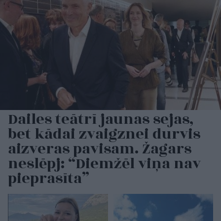
Dailes teātrī jaunas sejas,
bet kādai zvaigznei durvis
aizveras pavisam. Žagars
neslēpj: “Diemžēl viņa nav
pieprasīta”