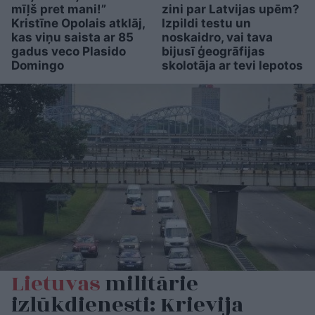
mīļš pret mani!”
zini par Latvijas upēm?
Kristīne Opolais atklāj,
Izpildi testu un
kas viņu saista ar 85
noskaidro, vai tava
gadus veco Plasido
bijusī ģeogrāfijas
Domingo
skolotāja ar tevi lepotos
Lietuvas
militārie
izlūkdienesti: Krievija