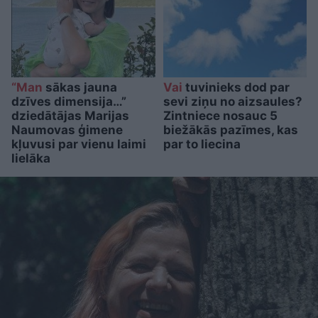
“Man
sākas jauna
Vai
tuvinieks dod par
dzīves dimensija…”
sevi ziņu no aizsaules?
dziedātājas Marijas
Zintniece nosauc 5
Naumovas ģimene
biežākās pazīmes, kas
kļuvusi par vienu laimi
par to liecina
lielāka