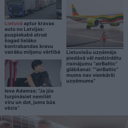
Lietuvā
aptur kravas
auto no Latvijas:
puspiekabē atrod
šogad lielāko
kontrabandas kravu
vairāku miljonu vērtībā
Lietuviešu uzņēmējs
piedāvā vēl nedzirdētu
risinājumu “airBaltic”
glābšanai: “”airBaltic”
mums nav vienkārši
uzņēmums”
Ieva Adamss: “Ja jūs
turpināsiet nemīlēt
vīru un dot, jums būs
vēzis”