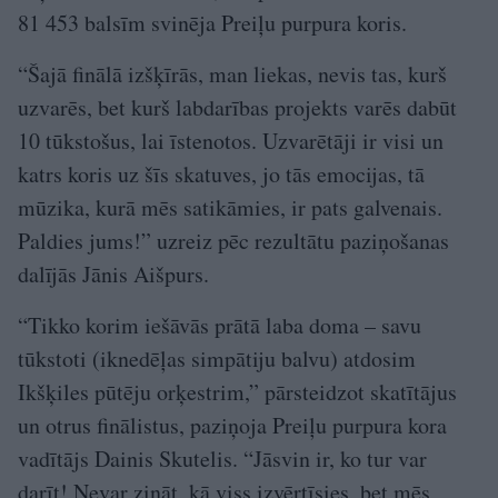
81 453 balsīm svinēja Preiļu purpura koris.
“Šajā finālā izšķīrās, man liekas, nevis tas, kurš
uzvarēs, bet kurš labdarības projekts varēs dabūt
10 tūkstošus, lai īstenotos. Uzvarētāji ir visi un
katrs koris uz šīs skatuves, jo tās emocijas, tā
mūzika, kurā mēs satikāmies, ir pats galvenais.
Paldies jums!” uzreiz pēc rezultātu paziņošanas
dalījās Jānis Aišpurs.
“Tikko korim iešāvās prātā laba doma – savu
tūkstoti (iknedēļas simpātiju balvu) atdosim
Ikšķiles pūtēju orķestrim,” pārsteidzot skatītājus
un otrus finālistus, paziņoja Preiļu purpura kora
vadītājs Dainis Skutelis. “Jāsvin ir, ko tur var
darīt! Nevar zināt, kā viss izvērtīsies, bet mēs