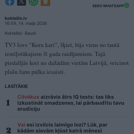
SEKO WHATSAPP
kokteilis.lv
16:59, 14. maijs 2026
Kokteilis
Baudi
TV3 šovs “Koru kari”, šķiet, bija viens no tautā
iemīļotākajiem šī gada raidījumiem. Tajā
piedalījās kori no dažādām vietām Latvijā, veicinot
plašu fanu pulka iesaisti.
LASĪTĀKIE
Cilvēkus
aizrāvis ātrs IQ tests: tas liks
izkustināt smadzenes, lai pārbaudītu tavu
erudīciju
Vai
esi izvilcis laimīgo lozi? Lūk, par
kādām sievām kļūst katrā mēnesī