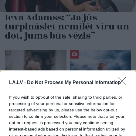
Ieva Adamss: “Ja jūs
turpināsiet nemīlēt vīru un
dot, jums būs vēzis”
LA.LV -
Do Not Process My Personal Information
If you wish to opt-out of the sale, sharing to third parties, or
processing of your personal or sensitive information for
Cilvēkus aizrāvis ātrs
FOTO. “Dziļi sirdī esmu
IQ tests: tas liks
tas pats…” Dons publicē
targeted advertising by us, please use the below opt-out
izkustināt smadzenes,
neredzētas fotogrāfijas
section to confirm your selection. Please note that after your
lai pārbaudītu tavu
un aizkustinošas
opt-out request is processed you may continue seeing
erudīciju
pārdomas par savu
interest-based ads based on personal information utilized by
dzīvi
us or personal information disclosed to third parties prior to