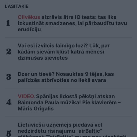
LASĪTĀKIE
Cilvēkus
aizrāvis ātrs IQ tests: tas liks
izkustināt smadzenes, lai pārbaudītu tavu
erudīciju
Vai esi izvilcis laimīgo lozi? Lūk, par
kādām sievām kļūst katrā mēnesī
dzimušās sievietes
Dzer un tievē? Nosauktas 9 tējas, kas
palīdzēs atbrīvoties no liekā svara
VIDEO.
Spānijas lidostā pēkšņi atskan
Raimonda Paula mūzika! Pie klavierēm –
Māris Grigalis
Lietuviešu uzņēmējs piedāvā vēl
nedzirdētu risinājumu “airBaltic”