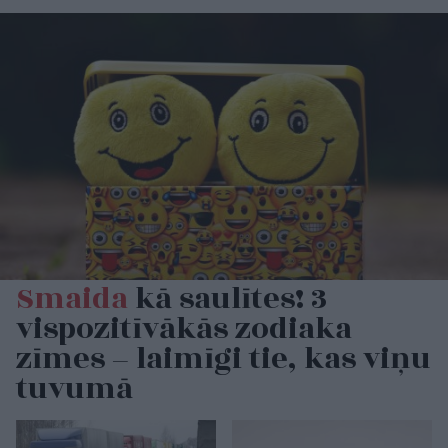
Smaida
kā saulītes! 3
vispozitīvākās zodiaka
zīmes – laimīgi tie, kas viņu
tuvumā