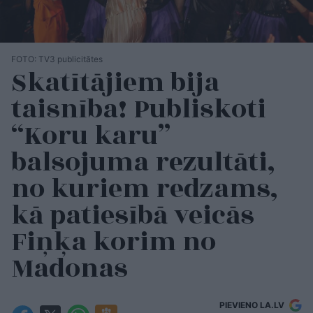
FOTO: TV3 publicitātes
Skatītājiem bija
taisnība! Publiskoti
“Koru karu”
balsojuma rezultāti,
no kuriem redzams,
kā patiesībā veicās
Fiņķa korim no
Madonas
PIEVIENO LA.LV