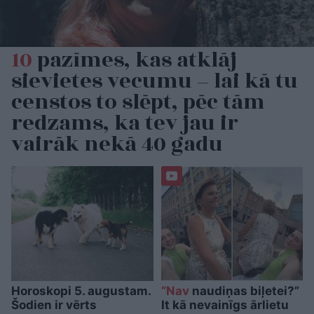
10
pazīmes, kas atklāj
sievietes vecumu – lai kā tu
censtos to slēpt, pēc tām
redzams, ka tev jau ir
vairāk nekā 40 gadu
Horoskopi 5. augustam.
“Nav
naudiņas biļetei?”
Šodien ir vērts
It kā nevainīgs ārlietu