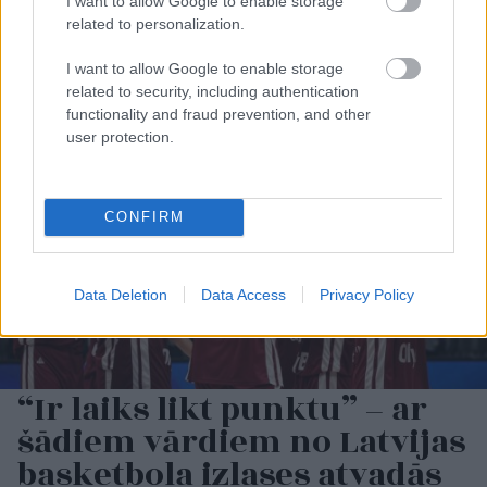
I want to allow Google to enable storage
related to personalization.
Lasīt citas ziņas
I want to allow Google to enable storage
related to security, including authentication
functionality and fraud prevention, and other
user protection.
CONFIRM
Data Deletion
Data Access
Privacy Policy
“Ir laiks likt punktu” – ar
šādiem vārdiem no Latvijas
basketbola izlases atvadās