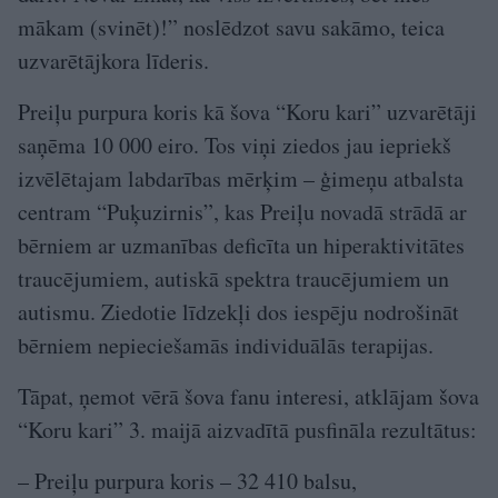
mākam (svinēt)!” noslēdzot savu sakāmo, teica
uzvarētājkora līderis.
Preiļu purpura koris kā šova “Koru kari” uzvarētāji
saņēma 10 000 eiro. Tos viņi ziedos jau iepriekš
izvēlētajam labdarības mērķim – ģimeņu atbalsta
centram “Puķuzirnis”, kas Preiļu novadā strādā ar
bērniem ar uzmanības deficīta un hiperaktivitātes
traucējumiem, autiskā spektra traucējumiem un
autismu. Ziedotie līdzekļi dos iespēju nodrošināt
bērniem nepieciešamās individuālās terapijas.
Tāpat, ņemot vērā šova fanu interesi, atklājam šova
“Koru kari” 3. maijā aizvadītā pusfināla rezultātus:
– Preiļu purpura koris – 32 410 balsu,