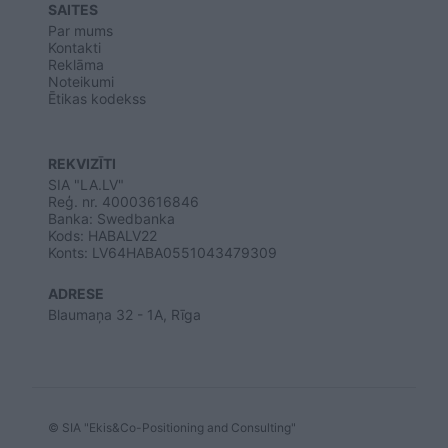
SAITES
Par mums
Kontakti
Reklāma
Noteikumi
Ētikas kodekss
REKVIZĪTI
SIA "LA.LV"
Reģ. nr. 40003616846
Banka: Swedbanka
Kods: HABALV22
Konts: LV64HABA0551043479309
ADRESE
Blaumaņa 32 - 1A, Rīga
© SIA "Ekis&Co-Positioning and Consulting"