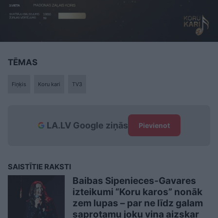
TĒMAS
Fiņķis
Koru kari
TV3
LA.LV Google ziņās
Pievienot
SAISTĪTIE RAKSTI
Baibas Sipenieces-Gavares
izteikumi “Koru karos” nonāk
zem lupas – par ne līdz galam
saprotamu joku viņa aizskar