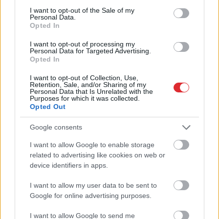
pašsaprotamo?” Ļaudis ironizē par
consent section.
I want to opt-out of the Sale of my
SPKC iecerēto pētījumu
Personal Data.
Opted In
“Tas
ir nāvīgs kokteilis,” NMPD
I want to opt-out of processing my
Personal Data for Targeted Advertising.
atklāj, kā viena kļūda svētdien
Opted In
laupīja divu cilvēku dzīvības
I want to opt-out of Collection, Use,
Retention, Sale, and/or Sharing of my
Personal Data that Is Unrelated with the
“Pēc sešiem vakarā attopies, ka
Purposes for which it was collected.
aliņu vairs nevar nopirkt!” Dvarionas
Opted Out
atklāj, kā viņu ietekmēja pēdējie
alkohola iegādes ierobežojumi
Google consents
I want to allow Google to enable storage
Atcelt
Ziņot
“Briesmīgākais, ko mamma var
related to advertising like cookies on web or
piedzīvot…” Adrianas Miglānes
device identifiers in apps.
mamma pirmo reizi atklāti stāsta
par meitas cīņu ar atkarību
I want to allow my user data to be sent to
Google for online advertising purposes.
“Tas
var novest pie revolūcijas kā
1917. gadā.” Militārais eksperts
I want to allow Google to send me