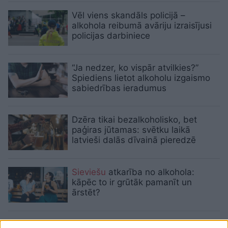
Vēl viens skandāls policijā –
alkohola reibumā avāriju izraisījusi
policijas darbiniece
“Ja nedzer, ko vispār atvilkies?”
Spiediens lietot alkoholu izgaismo
sabiedrības ieradumus
Dzēra tikai bezalkoholisko, bet
paģiras jūtamas: svētku laikā
latvieši dalās dīvainā pieredzē
Sieviešu
atkarība no alkohola:
kāpēc to ir grūtāk pamanīt un
ārstēt?
“Varbūt jaunā valdība var paspēt