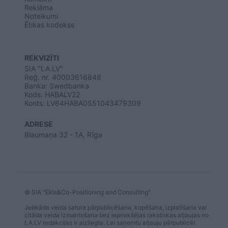
Reklāma
Noteikumi
Ētikas kodekss
REKVIZĪTI
SIA "LA.LV"
Reģ. nr. 40003616846
Banka: Swedbanka
Kods: HABALV22
Konts: LV64HABA0551043479309
ADRESE
Blaumaņa 32 - 1A, Rīga
© SIA "Ekis&Co-Positioning and Consulting"
Jebkāda veida satura pārpublicēšana, kopēšana, izplatīšana vai
citāda veida izmantošana bez iepriekšējas rakstiskas atļaujas no
LA.LV redakcijas ir aizliegta. Lai saņemtu atļauju pārpublicēt