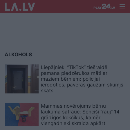
ALKOHOLS
Liepājnieki “TikTok” tiešraidē
pamana piedzērušos māti ar
maziem bērniem: policijai
ierodoties, paveras gaužām skumjš
skats
Mammas novērojums bērnu
laukumā satrauc: Sencīši “rauj” 14
grādīgos kokčikus, kamēr
viengadnieki skraida apkārt