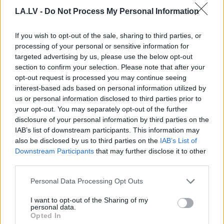
ierobežot?” Dāvi pārsteidz redzētais
LA.LV -
Do Not Process My Personal Information
veikalā, bet daudzi atzīst, ka tam
pat nepievērš uzmanību
If you wish to opt-out of the sale, sharing to third parties, or
processing of your personal or sensitive information for
“Atrauti no realitātes!” Nemiro asi
targeted advertising by us, please use the below opt-out
kritizē SPKC plānoto pētījumu par
section to confirm your selection. Please note that after your
alkohola paradumiem kaimiņvalstīs
opt-out request is processed you may continue seeing
interest-based ads based on personal information utilized by
us or personal information disclosed to third parties prior to
“Trešklasnieki zina, kur dabūt!”
your opt-out. You may separately opt-out of the further
Jauniešu atkarības kļūst arvien
disclosure of your personal information by third parties on the
bīstamākas, bet par to maz tiek
IAB’s list of downstream participants. This information may
runāts
also be disclosed by us to third parties on the
IAB’s List of
Downstream Participants
that may further disclose it to other
Puče
par pozitīvo: Bija paaudzes,
third parties.
kas komandas fotografēšanās laikā
Please note that this website/app uses one or more Google
nevarēja nostāvēt kājās, jo bija
Personal Data Processing Opt Outs
services and may gather and store information including but
piedzērušies. Šī paaudze…
not limited to your visit or usage behaviour. You may click to
I want to opt-out of the Sharing of my
personal data.
grant or deny consent to Google and its third-party tags to
Opted In
“140 000 eiro, lai noskaidrotu
use your data for below specified purposes in below Google