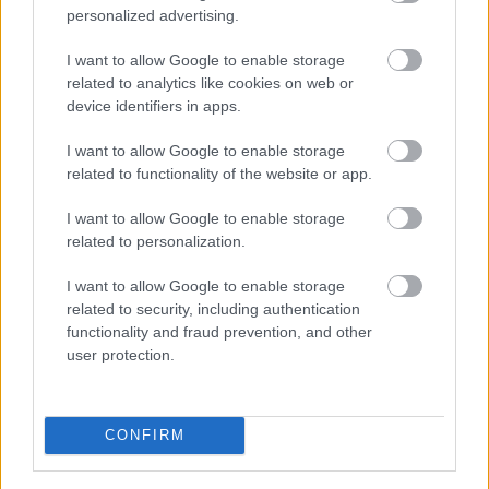
skaidro, kas līdz kaulam var
personalized advertising.
sadusmot krievus
I want to allow Google to enable storage
related to analytics like cookies on web or
“Kam
ir alkohols, nāciet priekšā
device identifiers in apps.
rindai!” Pārdevējas attieksme
pārsteidz Elvisu Strazdiņu –
I want to allow Google to enable storage
alkoholisms Latvijā rit pilnā sparā
related to functionality of the website or app.
Gastroenterologi
nosauc alkoholu,
I want to allow Google to enable storage
kas visvairāk kaitē mūsu kuņģim –
related to personalization.
iespējams, tas jūs pārsteigs
I want to allow Google to enable storage
related to security, including authentication
Ilgmūžības noslēpums slēpjas vīnā!
functionality and fraud prevention, and other
Lūk, cik daudz vīna mums katru
user protection.
dienu vajadzētu izdzert, lai
palēninātu novecošanos
CONFIRM
“Ryanair” boss izsauc sašutuma
vētru – viņa iecere nepatiks