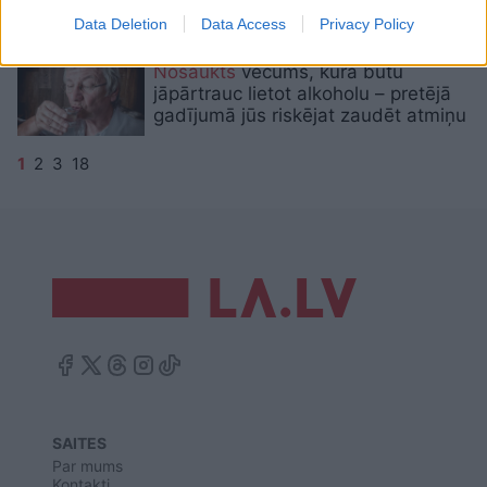
tūkstošiem agro reisu pasažieru
Data Deletion
Data Access
Privacy Policy
Nosaukts
vecums, kurā būtu
jāpārtrauc lietot alkoholu – pretējā
gadījumā jūs riskējat zaudēt atmiņu
1
2
3
18
SAITES
Par mums
Kontakti