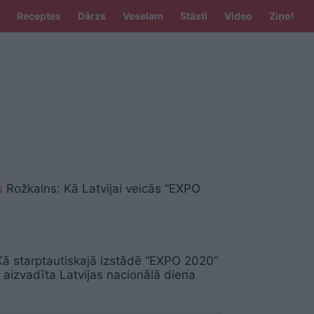
Receptes
Dārzs
Veselam
Stāsti
Video
Ziņo!
s
Rožkalns: Kā Latvijai veicās “EXPO
ā starptautiskajā izstādē “EXPO 2020”
 aizvadīta Latvijas nacionālā diena