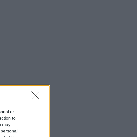
sonal or
ection to
ou may
 personal