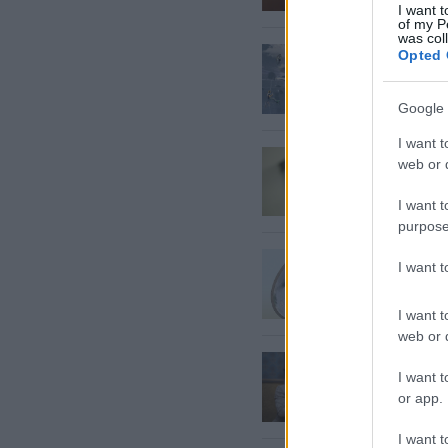
I want t
of my P
was col
Izšķērd
Opted 
“Expo” 
Google 
I want t
Zīmola “
web or d
sasnieg
I want t
purpose
Klupda
I want 
dalība 
I want t
web or d
Izbeigs
I want t
dalību 
or app.
I want t