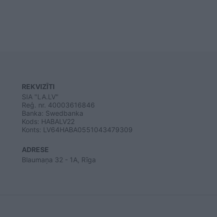
REKVIZĪTI
SIA "LA.LV"
Reģ. nr. 40003616846
Banka: Swedbanka
Kods: HABALV22
Konts: LV64HABA0551043479309
ADRESE
Blaumaņa 32 - 1A, Rīga