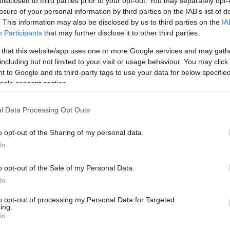
disclosed to third parties prior to your opt-out. You may separately opt-
un kādam jau jādomā par citu
losure of your personal information by third parties on the IAB’s list of
ošanos?
. This information may also be disclosed by us to third parties on the
IA
Participants
that may further disclose it to other third parties.
īts
1,4 miljonu eiro vērts līgums par
 that this website/app uses one or more Google services and may gath
s paviljona būvniecību izstādē “Expo
including but not limited to your visit or usage behaviour. You may click 
 to Google and its third-party tags to use your data for below specifi
ogle consent section.
s izmaksas dalībai “Expo 2020” Dubaijā
as līdz 1,4 miljoniem eiro
l Data Processing Opt Outs
o opt-out of the Sharing of my personal data.
In
s
dalība “EXPO 2020” – nocirst nevar,
riež būs. Gala lēmumu sola decembrī
o opt-out of the Sale of my Personal Data.
In
to opt-out of processing my Personal Data for Targeted
paziņo, vai Latvijai jāpiedalās izstādē
ing.
2020 Dubai”
In