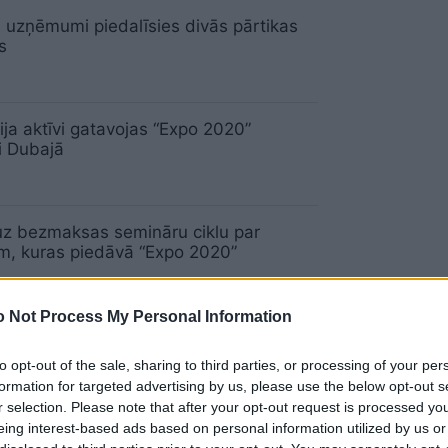
s
uzņēmumi piedalīsies divās pārtikas
s
ija aktīvi gatavojas “Expo 2020”
i Dubajā
uz bezmaksas semināru ciklu par
m, kuras piedāvā “Expo 2020”
 Not Process My Personal Information
s
Rožkalns: Dalība EXPO – investīcija
ikas izaugsmei
to opt-out of the sale, sharing to third parties, or processing of your per
formation for targeted advertising by us, please use the below opt-out s
r selection. Please note that after your opt-out request is processed y
eing interest-based ads based on personal information utilized by us or
lāmas speciālistiem jāgatavojas ilgākai