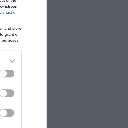
out of the
 downstream
B’s List of
er and store
to grant or
ed purposes