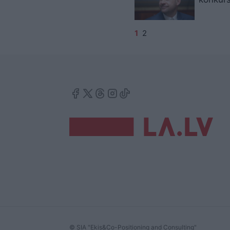
1
2
© SIA "Ekis&Co-Positioning and Consulting"