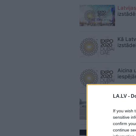
Latvija
izstādē
Kā Latv
izstāde
Aicina 
iespējā
LA.LV -
Do
Kaspar
ekonom
If you wish 
sensitive in
confirm you
continue se
Vai rek