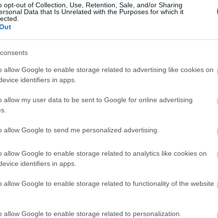
o opt-out of Collection, Use, Retention, Sale, and/or Sharing
ersonal Data that Is Unrelated with the Purposes for which it
lected.
ēti
divi gadi un pusmiljons eiro – Latvija
Out
nepiedalīsies
Atcelt
Ziņot
consents
o allow Google to enable storage related to advertising like cookies on
Dzintars” likteņa turētājs. Cilvēks,
evice identifiers in apps.
ums un joks “LA” nedēļas apskatā
o allow my user data to be sent to Google for online advertising
s.
mi
krizdami uz “Expo 2020”. Latvijas
to allow Google to send me personalized advertising.
izstādē Dubaijā vēl nav izgāzusies
o allow Google to enable storage related to analytics like cookies on
evice identifiers in apps.
esošo līgumu ar LTRK par Latvijas
o allow Google to enable storage related to functionality of the website
“Expo 2020 Dubajā”
o allow Google to enable storage related to personalization.