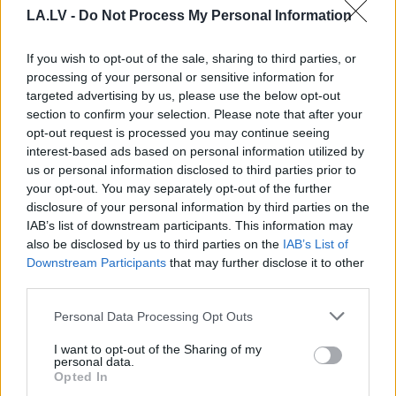
pateicoties ChatGPT ieteikumam.
LA.LV -
Do Not Process My Personal Information
Tas, ko viņa izdarīja pēc laimesta
saņemšanas, pārsteidza visus
If you wish to opt-out of the sale, sharing to third parties, or
processing of your personal or sensitive information for
Vēl
viens veiksminieks! Kāds
targeted advertising by us, please use the below opt-out
seniors “SuperBingo” laimējis prāvu
section to confirm your selection. Please note that after your
žūksni naudas
opt-out request is processed you may continue seeing
interest-based ads based on personal information utilized by
us or personal information disclosed to third parties prior to
Jauns
liepājnieks vienā mirklī ar
your opt-out. You may separately opt-out of the further
sievas palīdzību kļuvis par
disclosure of your personal information by third parties on the
miljonāru! “Biļeti nopirku spontāni –
IAB’s list of downstream participants. This information may
pēdējo pieejamo…”
also be disclosed by us to third parties on the
IAB’s List of
Downstream Participants
that may further disclose it to other
“Laimests jāizmanto gudri, bet
third parties.
noteikti palutināšu sevi ar
ceļojumu,” jau trešo reizi Latvijā
Please note that this website/app uses one or more Google
Personal Data Processing Opt Outs
laimēts miljons eiro
services and may gather and store information including but
not limited to your visit or usage behaviour. You may click to
I want to opt-out of the Sharing of my
personal data.
grant or deny consent to Google and its third-party tags to
Filmu
cienīgs sižets Francijā – divi
Opted In
use your data for below specified purposes in below Google
bezpajumtnieki nozog kredītkarti un