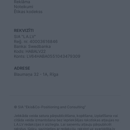
Reklāma
Noteikumi
Ētikas kodekss
REKVIZĪTI
SIA "LA.LV"
Reģ. nr. 40003616846
Banka: Swedbanka
Kods: HABALV22
Konts: LV64HABA0551043479309
ADRESE
Blaumaņa 32 - 1A, Rīga
© SIA "Ekis&Co-Positioning and Consulting"
Jebkāda veida satura pārpublicēšana, kopēšana, izplatīšana vai
citāda veida izmantošana bez iepriekšējas rakstiskas atļaujas no
LA.LV redakcijas ir aizliegta. Lai saņemtu atļauju pārpublicēt
rakstus, lūdzu, sazinieties ar redakciju, rakstot uz
svarigi@la.lv