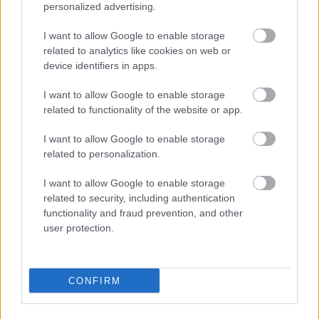
personalized advertising.
dzīve
I want to allow Google to enable storage
Britu
miljonāram apnīk bagātnieka
related to analytics like cookies on web or
dzīve, un viņš sāk strādāt par šoferi
device identifiers in apps.
I want to allow Google to enable storage
related to functionality of the website or app.
Kā
tikt pie miljona: atklāj skaitļus,
kas visbiežāk nes veiksmi loterijā
I want to allow Google to enable storage
related to personalization.
I want to allow Google to enable storage
VIDEO. Salaspilī pie spēļu zāles
related to security, including authentication
nosists vīrietis. Iespējams, “cīņu
functionality and fraud prevention, and other
biedri” nespēja sadalīt lielo laimestu
user protection.
Neticami,
bet fakts: vīrietis laimē
CONFIRM
2,64 miljonus dolāru ar tiem pašiem
loterijas numuriem, ko viņš
izmantojis jau 30 gadus