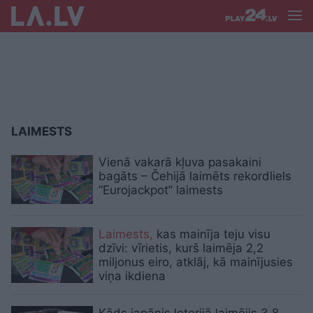
LAIMESTS
Vienā vakarā kļuva pasakaini
bagāts – Čehijā laimēts rekordliels
“Eurojackpot” laimests
Laimests,
kas mainīja teju visu
dzīvi: vīrietis, kurš laimēja 2,2
miljonus eiro, atklāj, kā mainījusies
viņa ikdiena
Kāds japānis loterijā laimējis 3,8