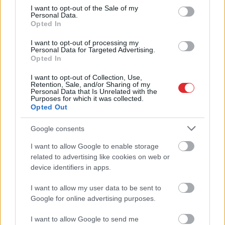
consent section.
laimē 500 000 eiro. Taču viss nebūt
I want to opt-out of the Sale of my
Personal Data.
nav tik vienkārši…
Opted In
I want to opt-out of processing my
Sieviete skarbajā “Baltā ziloņa”
Personal Data for Targeted Advertising.
spēlē vinnē loterijas biļeti. Tās
Opted In
dāvinātājs nu var kost pirkstos
I want to opt-out of Collection, Use,
Retention, Sale, and/or Sharing of my
Personal Data that Is Unrelated with the
Uzzinot, ka laimējis miljonu, vīrietis
Purposes for which it was collected.
visus pārsteidzis ar savu dīvaino
Opted Out
rīcību: “Man bija jāpārliecinās, ka
tas nav sapnis”
Google consents
I want to allow Google to enable storage
Atcelt
Ziņot
Vīrietis no Ropažu novada kļūst
related to advertising like cookies on web or
bagāts acumirklī – kā viņš plāno
device identifiers in apps.
izmantot laimētos 250 000 eiro?
I want to allow my user data to be sent to
Google for online advertising purposes.
Pusaudze miljonāre: kā izvērtusies
meitenes, kura loterijā laimēja
I want to allow Google to send me
vairāk nekā divus miljonus eiro,