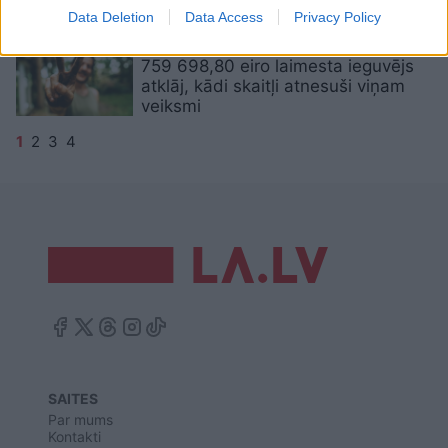
Data Deletion
Data Access
Privacy Policy
“Bija
vajadzīgs laiks, lai noticētu!”
759 698,80 eiro laimesta ieguvējs
atklāj, kādi skaitļi atnesuši viņam
veiksmi
1
2
3
4
SAITES
Par mums
Kontakti