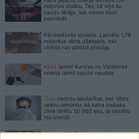
miljonus dolāru. Tas, kā viņš šo
naudu tērēja, liek visiem klusi
pasmīnēt
Pārsteidzošs iemesls. Laimēts 1,78
miljardus vērts džekpots, bet
vīrietis nav pilnībā priecīgs
Kāda
laime! Kundze no Vidzemes
loterijā laimē kaudzi naudas
Zivis
ziedotu labdarībai, bet Vēzis
veiktu remontu: kā katra zodiaka
zīme tērētu 50 000 eiro, ja laimētu
tos loterijā
Sieviete
laimē milzu naudu,