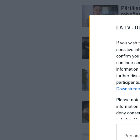
Pārtika
robežas
LA.LV -
Do
Miljoni 
If you wish 
ES atba
sensitive in
izmaks
confirm you
continue se
information 
Ringold
further disc
Latvijā
participants
Downstream 
Please note
Olafs Z
information 
netiek 
deny consent
tiešām
in below Go
Persona
Pārtikas