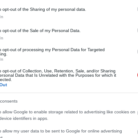
ju nozarē
o opt-out of the Sharing of my personal data.
In
 mūsu iespēja
o opt-out of the Sale of my Personal Data.
In
to opt-out of processing my Personal Data for Targeted
ing.
In
s ražotāji aicina meklēt karotītes un
ies vietējos produktus
Atcelt
Ziņot
o opt-out of Collection, Use, Retention, Sale, and/or Sharing
ersonal Data that Is Unrelated with the Purposes for which it
lected.
Out
asaka, ar kādu nosacījumu subsidēs
ovid-19 krīzē cietušiem pārtikas
consents
iem
o allow Google to enable storage related to advertising like cookies on
evice identifiers in apps.
d-19 krīzes atbalsta zemniekiem un
s ražotājiem izmaksāti 12,54 miljoni eiro
o allow my user data to be sent to Google for online advertising
s.