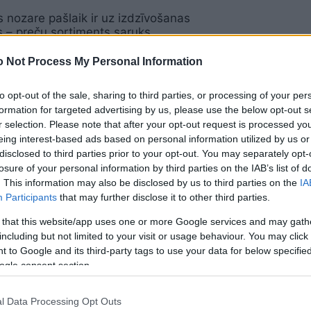
s nozare pašlaik ir uz izdzīvošanas
 – preču sortiments saruks
 Not Process My Personal Information
eiro – pārtikas ražotājiem. Vai valsts un
to opt-out of the sale, sharing to third parties, or processing of your per
lsts palīdzēs bremzēt ražošanas
formation for targeted advertising by us, please use the below opt-out s
u un pārtikas cenu kāpumu?
r selection. Please note that after your opt-out request is processed y
eing interest-based ads based on personal information utilized by us or
disclosed to third parties prior to your opt-out. You may separately opt-
s Arnītis: Ukrainas krīzes kontekstā
losure of your personal information by third parties on the IAB’s list of
 ir būtiski kāpināt pārtikas ražošanu
. This information may also be disclosed by us to third parties on the
IA
Participants
that may further disclose it to other third parties.
 that this website/app uses one or more Google services and may gath
vejnieks: Kārtējā prasība pēc atbalsta
including but not limited to your visit or usage behaviour. You may click 
uztverta nopietni, kaut gan šoreiz
 to Google and its third-party tags to use your data for below specifi
 ir pamats bažām
ogle consent section.
l Data Processing Opt Outs
 ražotāji aicina izsludināt ārkārtējo