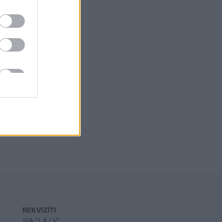
REKVIZĪTI
SIA "LA.LV"