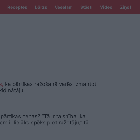
Receptes
Dārzs
Veselam
Stāsti
Video
Ziņo!
A
s,
ka pārtikas ražošanā varēs izmantot
ķīdinātāju
 pārtikas cenas? “Tā ir taisnība, ka
iem ir lielāks spēks pret ražotāju,” tā