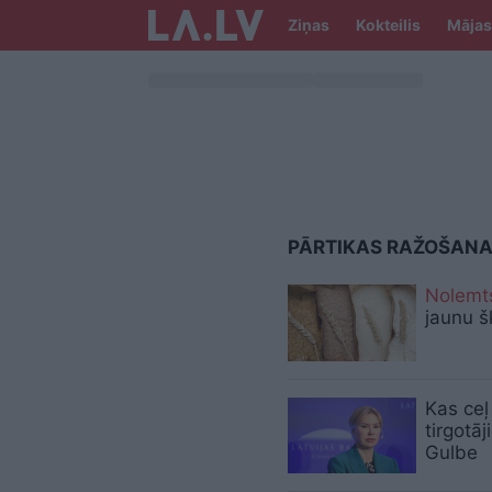
Ziņas
Kokteilis
Mājas
PĀRTIKAS RAŽOŠAN
Nolemt
jaunu š
Kas ceļ
tirgotāj
Gulbe