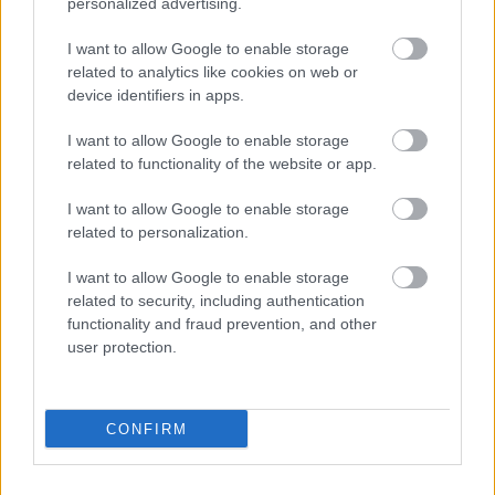
personalized advertising.
I want to allow Google to enable storage
related to analytics like cookies on web or
VIDEO. Festivālu “Positivus”
device identifiers in apps.
Salacgrīvā apmeklējuši 15 000
cilvēku
I want to allow Google to enable storage
related to functionality of the website or app.
Salacgrīvā dzēsts plašs meža
I want to allow Google to enable storage
ugunsgrēks
related to personalization.
I want to allow Google to enable storage
related to security, including authentication
Kebabnīcas saimniece Agnese:
functionality and fraud prevention, and other
“Latvijas biznesā ir jābūt
user protection.
harizmātiskai personībai, citādi nav
vērts censties!”
Salacgrīvā uz ielas notriekta
CONFIRM
pensionāre