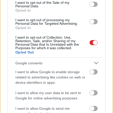
consent section.
Pūce
apturējis Salacgrīvas novada
I want to opt-out of the Sale of my
Personal Data.
pašvaldības teritorijas plānojumu
Opted In
I want to opt-out of processing my
Personal Data for Targeted Advertising.
Aptur makšķerēšanu Salacā,
Opted In
Salacgrīvas teritorijā
I want to opt-out of Collection, Use,
Retention, Sale, and/or Sharing of my
Personal Data that Is Unrelated with the
Purposes for which it was collected.
Opted Out
Gruzdošās šķeldas dzēšana
Salacgrīvas ostā ilgs dienām
Google consents
I want to allow Google to enable storage
Atcelt
Ziņot
related to advertising like cookies on web or
Vairums
Salacgrīvas iedzīvotāju
device identifiers in apps.
neatbalsta apvienošanu ar Alojas
un Limbažu novadu
I want to allow my user data to be sent to
Google for online advertising purposes.
Papīrmalkas kravu pārkraušana
I want to allow Google to send me
Salacgrīvā sarūk