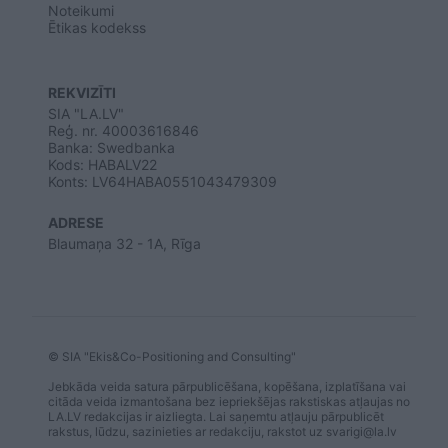
Noteikumi
Ētikas kodekss
REKVIZĪTI
SIA "LA.LV"
Reģ. nr. 40003616846
Banka: Swedbanka
Kods: HABALV22
Konts: LV64HABA0551043479309
ADRESE
Blaumaņa 32 - 1A, Rīga
© SIA "Ekis&Co-Positioning and Consulting"
Jebkāda veida satura pārpublicēšana, kopēšana, izplatīšana vai
citāda veida izmantošana bez iepriekšējas rakstiskas atļaujas no
LA.LV redakcijas ir aizliegta. Lai saņemtu atļauju pārpublicēt
rakstus, lūdzu, sazinieties ar redakciju, rakstot uz
svarigi@la.lv