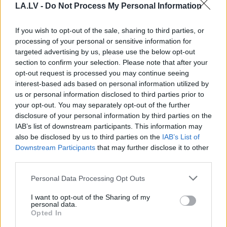
LA.LV -
Do Not Process My Personal Information
FOTO. Lāču Latvijā kļūst aizvien
vairāk… Netālu no Salacgrīvas
If you wish to opt-out of the sale, sharing to third parties, or
novērota vesela lāču ģimene
processing of your personal or sensitive information for
targeted advertising by us, please use the below opt-out
section to confirm your selection. Please note that after your
Briškens:
Jauns tilts Salacgrīvā
opt-out request is processed you may continue seeing
jāuzbūvē divu gadu laikā – tur
interest-based ads based on personal information utilized by
remonts nav bijis 65 gadus. Igaunija
us or personal information disclosed to third parties prior to
prasījusi paskaidrojumus
your opt-out. You may separately opt-out of the further
disclosure of your personal information by third parties on the
Ieraugiet
labo! Skaistums ja nu ne
IAB’s list of downstream participants. This information may
gluži pasauli izglābs, tad vismaz
also be disclosed by us to third parties on the
IAB’s List of
neļaus tai pilnīgi sajukt prātā
Downstream Participants
that may further disclose it to other
third parties.
Please note that this website/app uses one or more Google
Veco
ļaužu mītnē Salacgrīvā ar
Personal Data Processing Opt Outs
services and may gather and store information including but
Covid-19 omikrona paveidu
not limited to your visit or usage behaviour. You may click to
I want to opt-out of the Sharing of my
saslimuši visi iemītnieki
personal data.
grant or deny consent to Google and its third-party tags to
Opted In
use your data for below specified purposes in below Google