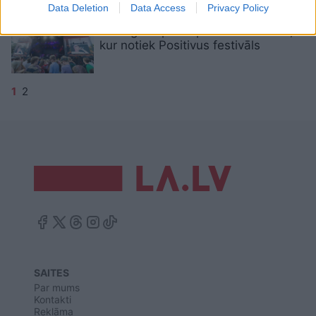
Data Deletion
Data Access
Privacy Policy
Salacgrīvā plāno pārbūvēt estrādi,
kur notiek Positivus festivāls
1
2
SAITES
Par mums
Kontakti
Reklāma