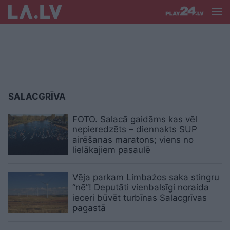
SALACGRĪVA
FOTO. Salacā gaidāms kas vēl
nepieredzēts – diennakts SUP
airēšanas maratons; viens no
lielākajiem pasaulē
Vēja parkam Limbažos saka stingru
“nē”! Deputāti vienbalsīgi noraida
ieceri būvēt turbīnas Salacgrīvas
pagastā