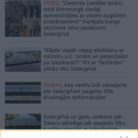
VIDEO.
“Ziedonis (vietējie zinās)
labā štimmungā cienīgi
apsveicinājies ar visiem augstiem
priekšniekiem!” Vietējais kungs
atdzīvina stīvu pasākumu
Salacgrīvā
“Kāpēc vispār vajag atklāšanu ar
ministru u.c. runām un pateicībām
pa labi/kreisi?!” Rīt ar “fanfarām”
atklās tiltu Salacgrīvā
Zināms,
kas varētu būt vainojams
pie Salacgrīvas pagaidu tilta
dīvainajām deformācijām
Salacgrīvā uz gadu satiksmi pār
Salacu pārslēgs pār pagaidu tiltu;
kustību regulēs ar luksoforiem