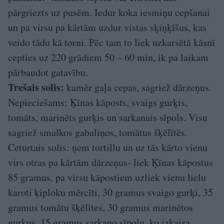
pārgriezts uz pusēm. Iedur koka iesmiņu cepšanai
un pa virsu pa kārtām uzdur vistas sķiņķīšus, kas
veido tādu kā torni. Pēc tam to liek uzkarsētā kāsnī
cepties uz 220 grādiem 50 – 60 min, ik pa laikam
pārbaudot gatavību.
Trešais solis:
kamēr gaļa cepas, sagriež dārzeņus.
Nepieciešams: Ķīnas kāposts, svaigs gurķis,
tomāts, marinēts gurķis un sarkanais sīpols. Visu
sagriež smalkos gabaliņos, tomātus šķēlītēs.
Ceturtais solis: ņem tortillu un uz tās kārto vienu
virs otras pa kārtām dārzeņus- liek Ķīnas kāpostus
85 gramus, pa virsu kāpostiem uzliek vienu lielu
karoti ķiploku mērcīti, 30 gramus svaigo gurķi, 35
gramus tomātu šķēlītes, 30 gramus marinētos
gurķus, 15 gramus sarkano sīpolu, ko izkaisa