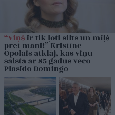
“Viņš
ir tik ļoti silts un mīļš
pret mani!” Kristīne
Opolais atklāj, kas viņu
saista ar 85 gadus veco
Plasido Domingo