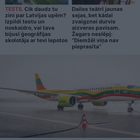
TESTS.
Cik daudz tu
Dailes teātrī jaunas
zini par Latvijas upēm?
sejas, bet kādai
Izpildi testu un
zvaigznei durvis
noskaidro, vai tava
aizveras pavisam.
bijusī ģeogrāfijas
Žagars neslēpj:
skolotāja ar tevi lepotos
“Diemžēl viņa nav
pieprasīta”