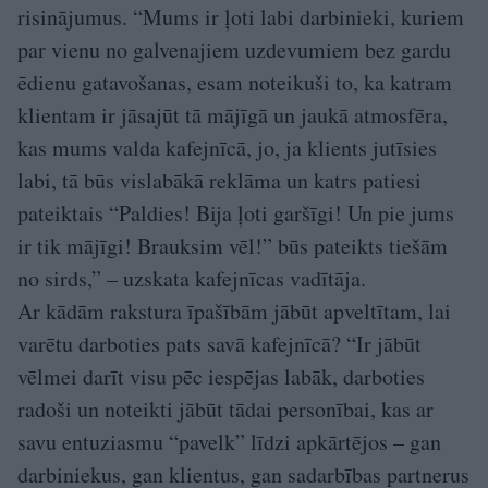
risinājumus. “Mums ir ļoti labi darbinieki, kuriem
par vienu no galvenajiem uzdevumiem bez gardu
ēdienu gatavošanas, esam noteikuši to, ka katram
klientam ir jāsajūt tā mājīgā un jaukā atmosfēra,
kas mums valda kafejnīcā, jo, ja klients jutīsies
labi, tā būs vislabākā reklāma un katrs patiesi
pateiktais “Paldies! Bija ļoti garšīgi! Un pie jums
ir tik mājīgi! Brauksim vēl!” būs pateikts tiešām
no sirds,” – uzskata kafejnīcas vadītāja.
Ar kādām rakstura īpašībām jābūt apveltītam, lai
varētu darboties pats savā kafejnīcā? “Ir jābūt
vēlmei darīt visu pēc iespējas labāk, darboties
radoši un noteikti jābūt tādai personībai, kas ar
savu entuziasmu “pavelk” līdzi apkārtējos – gan
darbiniekus, gan klientus, gan sadarbības partnerus