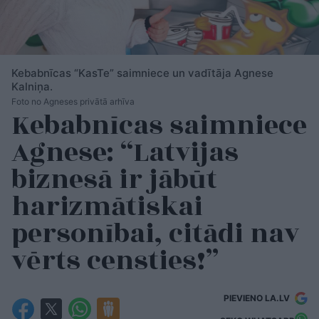
Kebabnīcas “KasTe” saimniece un vadītāja Agnese
Kalniņa.
Foto no Agneses privātā arhīva
Kebabnīcas saimniece
Agnese: “Latvijas
biznesā ir jābūt
harizmātiskai
personībai, citādi nav
vērts censties!”
PIEVIENO LA.LV