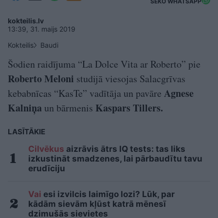
SEKO WHATSAPP
kokteilis.lv
13:39, 31. maijs 2019
Kokteilis
Baudi
Šodien raidījuma “La Dolce Vita ar Roberto” pie
Roberto Meloni
studijā viesojas Salacgrīvas
Agnese
kebabnīcas “KasTe” vadītāja un pavāre
Kalniņa
Kaspars Tillers.
un bārmenis
LASĪTĀKIE
Cilvēkus
aizrāvis ātrs IQ tests: tas liks
izkustināt smadzenes, lai pārbaudītu tavu
erudīciju
Vai
esi izvilcis laimīgo lozi? Lūk, par
kādām sievām kļūst katrā mēnesī
dzimušās sievietes