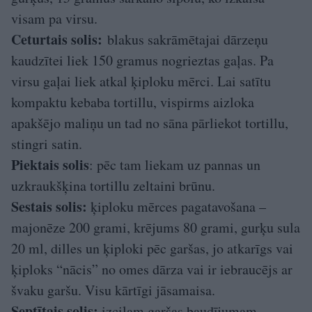
visam pa virsu.
Ceturtais solis:
blakus sakrāmētajai dārzeņu
kaudzītei liek 150 gramus nogrieztas gaļas. Pa
virsu gaļai liek atkal ķiploku mērci. Lai satītu
kompaktu kebaba tortillu, vispirms aizloka
apakšējo maliņu un tad no sāna pārliekot tortillu,
stingri satin.
Piektais solis
: pēc tam liekam uz pannas un
uzkraukšķina tortillu zeltaini brūnu.
Sestais solis:
ķiploku mērces pagatavošana –
majonēze 200 grami, krējums 80 grami, gurķu sula
20 ml, dilles un ķiploki pēc garšas, jo atkarīgs vai
ķiploks “nācis” no omes dārza vai ir iebraucējs ar
švaku garšu. Visu kārtīgi jāsamaisa.
Septītais solis:
izcilam garšas baudījumam