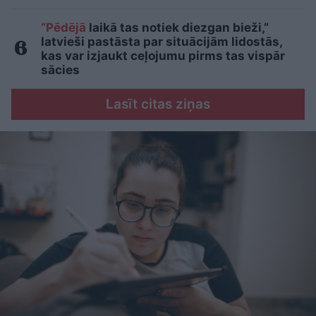
“Pēdējā
laikā tas notiek diezgan bieži,”
latvieši pastāsta par situācijām lidostās,
kas var izjaukt ceļojumu pirms tas vispār
sācies
Lasīt citas ziņas