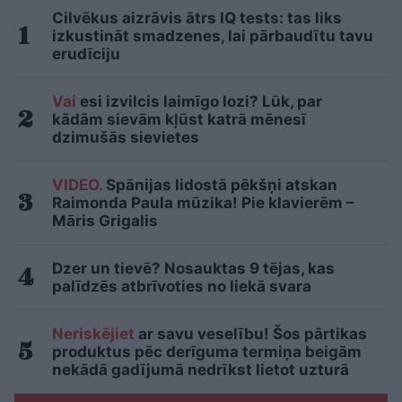
Cilvēkus aizrāvis ātrs IQ tests: tas liks
izkustināt smadzenes, lai pārbaudītu tavu
erudīciju
Vai
esi izvilcis laimīgo lozi? Lūk, par
kādām sievām kļūst katrā mēnesī
dzimušās sievietes
VIDEO.
Spānijas lidostā pēkšņi atskan
Raimonda Paula mūzika! Pie klavierēm –
Māris Grigalis
Dzer un tievē? Nosauktas 9 tējas, kas
palīdzēs atbrīvoties no liekā svara
Neriskējiet
ar savu veselību! Šos pārtikas
produktus pēc derīguma termiņa beigām
nekādā gadījumā nedrīkst lietot uzturā