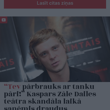
Lasīt citas ziņas
“Tev
pārbrauks ar tanku
pāri!” Kaspars Zāle Dailes
teātra skandāla laikā
saņēmis draudus