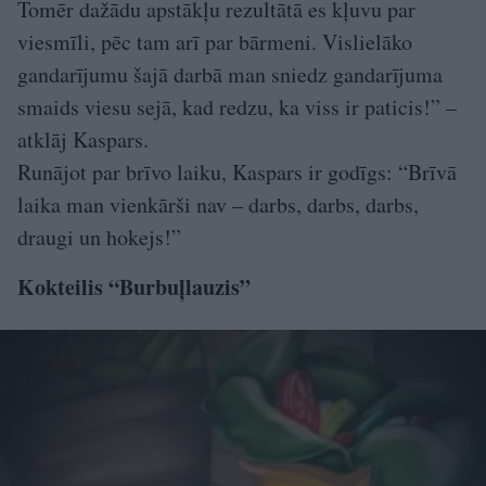
Tomēr dažādu apstākļu rezultātā es kļuvu par
viesmīli, pēc tam arī par bārmeni. Vislielāko
gandarījumu šajā darbā man sniedz gandarījuma
smaids viesu sejā, kad redzu, ka viss ir paticis!” –
atklāj Kaspars.
Runājot par brīvo laiku, Kaspars ir godīgs: “Brīvā
laika man vienkārši nav – darbs, darbs, darbs,
draugi un hokejs!”
Kokteilis “Burbuļlauzis”