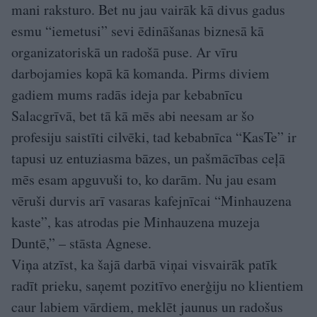
mani raksturo. Bet nu jau vairāk kā divus gadus
esmu “iemetusi” sevi ēdināšanas biznesā kā
organizatoriskā un radošā puse. Ar vīru
darbojamies kopā kā komanda. Pirms diviem
gadiem mums radās ideja par kebabnīcu
Salacgrīvā, bet tā kā mēs abi neesam ar šo
profesiju saistīti cilvēki, tad kebabnīca “KasTe” ir
tapusi uz entuziasma bāzes, un pašmācības ceļā
mēs esam apguvuši to, ko darām. Nu jau esam
vēruši durvis arī vasaras kafejnīcai “Minhauzena
kaste”, kas atrodas pie Minhauzena muzeja
Duntē,” – stāsta Agnese.
Viņa atzīst, ka šajā darbā viņai visvairāk patīk
radīt prieku, saņemt pozitīvo enerģiju no klientiem
caur labiem vārdiem, meklēt jaunus un radošus