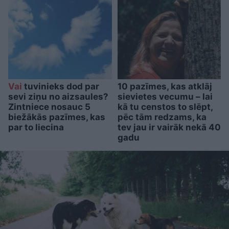
Vai
tuvinieks dod par
10 pazīmes, kas atklāj
sevi ziņu no aizsaules?
sievietes vecumu – lai
Zintniece nosauc 5
kā tu censtos to slēpt,
biežākās pazīmes, kas
pēc tām redzams, ka
par to liecina
tev jau ir vairāk nekā 40
gadu