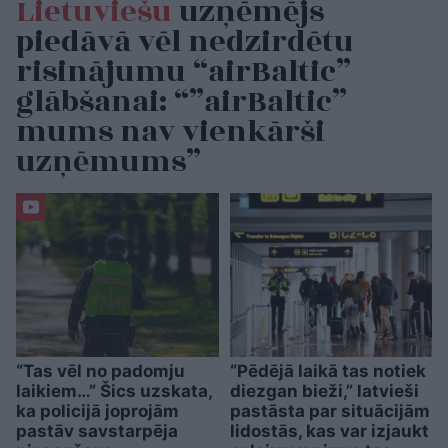
Lietuviešu
uzņēmējs
piedāvā vēl nedzirdētu
risinājumu “airBaltic”
glābšanai: “”airBaltic”
mums nav vienkārši
uzņēmums”
“Tas vēl no padomju
“Pēdējā laikā tas notiek
laikiem…” Šics uzskata,
diezgan bieži,” latvieši
ka policijā joprojām
pastāsta par situācijām
pastāv savstarpēja
lidostās, kas var izjaukt