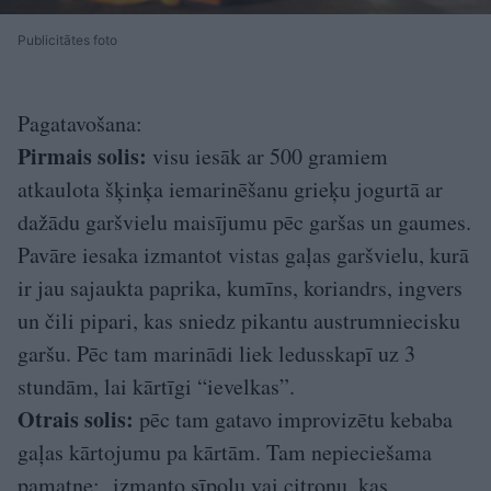
Publicitātes foto
Pagatavošana:
Pirmais solis:
visu iesāk ar 500 gramiem
atkaulota šķinķa iemarinēšanu grieķu jogurtā ar
dažādu garšvielu maisījumu pēc garšas un gaumes.
Pavāre iesaka izmantot vistas gaļas garšvielu, kurā
ir jau sajaukta paprika, kumīns, koriandrs, ingvers
un čili pipari, kas sniedz pikantu austrumniecisku
garšu. Pēc tam marinādi liek ledusskapī uz 3
stundām, lai kārtīgi “ievelkas”.
Otrais solis:
pēc tam gatavo improvizētu kebaba
gaļas kārtojumu pa kārtām. Tam nepieciešama
pamatne: izmanto sīpolu vai citronu, kas