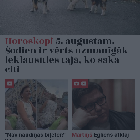
Horoskopi
5. augustam.
Šodien ir vērts uzmanīgāk
ieklausīties tajā, ko saka
citi
“Nav naudiņas biļetei?”
Mārtiņš
Egliens atklāj