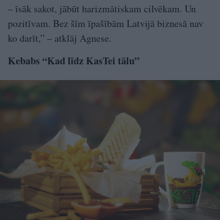
– īsāk sakot, jābūt harizmātiskam cilvēkam. Un
pozitīvam. Bez šīm īpašībām Latvijā biznesā nav
ko darīt,” – atklāj Agnese.
Kebabs “Kad līdz KasTei tālu”