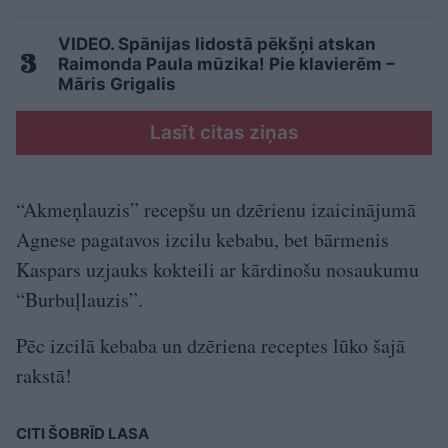
VIDEO. Spānijas lidostā pēkšņi atskan
Raimonda Paula mūzika! Pie klavierēm –
Māris Grigalis
Lasīt citas ziņas
“Akmeņlauzis” recepšu un dzērienu izaicinājumā
Agnese pagatavos izcilu kebabu, bet bārmenis
Kaspars uzjauks kokteili ar kārdinošu nosaukumu
“Burbuļlauzis”.
Pēc izcilā kebaba un dzēriena receptes lūko šajā
rakstā!
CITI ŠOBRĪD LASA