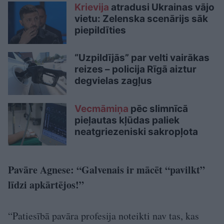
Krievija
atradusi Ukrainas vājo
vietu: Zelenska scenārijs sāk
piepildīties
“Uzpildījās” par velti vairākas
reizes – policija Rīgā aiztur
degvielas zagļus
Vecmāmiņa
pēc slimnīcā
pieļautas kļūdas paliek
neatgriezeniski sakropļota
Pavāre Agnese: “Galvenais ir mācēt “pavilkt”
līdzi apkārtējos!”
“Patiesībā pavāra profesija noteikti nav tas, kas