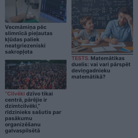
Vecmāmiņa pēc
slimnīcā pieļautas
kļūdas paliek
neatgriezeniski
sakropļota
TESTS.
Matemātikas
duelis: vai vari pārspēt
deviņgadnieku
matemātikā?
“Cilvēki
dzīvo tikai
centrā, pārējie ir
dzimtcilvēki,”
rīdzinieks sašutis par
pasākumu
organizēšanu
galvaspilsētā