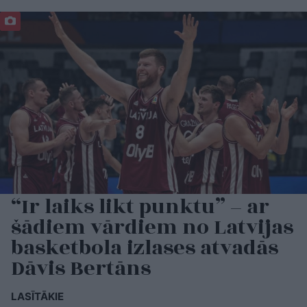
“Ir laiks likt punktu” – ar
šādiem vārdiem no Latvijas
basketbola izlases atvadās
Dāvis Bertāns
LASĪTĀKIE