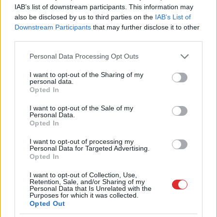
IAB’s list of downstream participants. This information may
also be disclosed by us to third parties on the
IAB’s List of
Downstream Participants
that may further disclose it to other
third parties.
Please note that this website/app uses one or more Google
Personal Data Processing Opt Outs
services and may gather and store information including but
not limited to your visit or usage behaviour. You may click to
I want to opt-out of the Sharing of my
Publicitātes foto
personal data.
grant or deny consent to Google and its third-party tags to
Opted In
use your data for below specified purposes in below Google
consent section.
I want to opt-out of the Sale of my
Pagatavošana:
Personal Data.
Opted In
Glāzē iepilda ledu – pilnu glāzi, pievieno pusi
I want to opt-out of processing my
citrona šķēlītes (apmēram 4 mm biezu), pievieno
Personal Data for Targeted Advertising.
Opted In
ceturtdaļu vidēji liela, nogatavota laima, 4 saldētas
smilšērkšķu ogas un 4 saldētavā noturētas
I want to opt-out of Collection, Use,
Retention, Sale, and/or Sharing of my
dzērvenes, pievieno 75 ml “Smiltsērkšķu
Personal Data that Is Unrelated with the
Purposes for which it was collected.
Akmeņlauzis”, 100 ml
Frusecco Raspberry
Opted Out