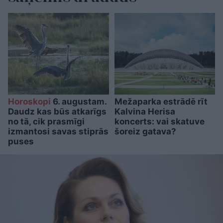
Horoskopi
6. augustam.
Mežaparka estrādē rīt
Daudz kas būs atkarīgs
Kalvina Herisa
no tā, cik prasmīgi
koncerts: vai skatuve
izmantosi savas stiprās
šoreiz gatava?
puses