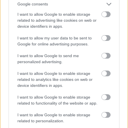
dzirkstošo vīnu, 70 ml minerālūdens un kokteilis
Google consents
gatavs!
I want to allow Google to enable storage
Atcelt
Ziņot
related to advertising like cookies on web or
TĒMAS
device identifiers in apps.
I want to allow my user data to be sent to
Akmeņlauzis 2019
Salacgrīva
Google for online advertising purposes.
I want to allow Google to send me
personalized advertising.
LA.LV Google ziņās
Pievienot
I want to allow Google to enable storage
related to analytics like cookies on web or
LA.LV aicina portāla lietotājus, rakstot komentārus, ievērot
device identifiers in apps.
pieklājību, nekurināt naidu un iztikt bez rupjībām.
I want to allow Google to enable storage
Pievieno komentāru
related to functionality of the website or app.
I want to allow Google to enable storage
related to personalization.