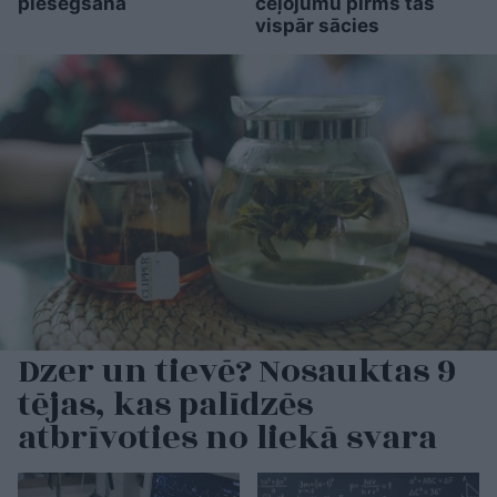
piesegšana
ceļojumu pirms tas
vispār sācies
Dzer un tievē? Nosauktas 9
tējas, kas palīdzēs
atbrīvoties no liekā svara