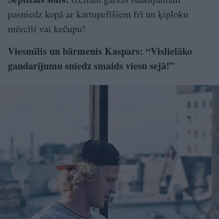
pasniedz kopā ar kartupelīšiem frī un ķiploku
mērcīti vai kečupu!
Viesmīlis un bārmenis Kaspars: “Vislielāko
gandarījumu sniedz smaids viesu sejā!”