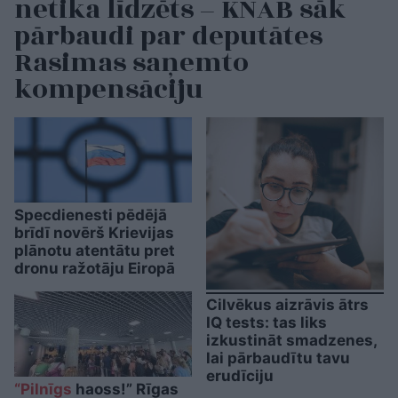
netika līdzēts – KNAB sāk
pārbaudi par deputātes
Rasimas saņemto
kompensāciju
Specdienesti pēdējā
brīdī novērš Krievijas
plānotu atentātu pret
dronu ražotāju Eiropā
Cilvēkus aizrāvis ātrs
IQ tests: tas liks
izkustināt smadzenes,
lai pārbaudītu tavu
erudīciju
“Pilnīgs
haoss!” Rīgas