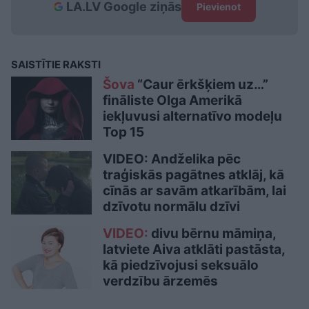
LA.LV Google ziņās
Pievienot
SAISTĪTIE RAKSTI
Šova
“Caur ērkšķiem uz…”
fināliste Olga Amerikā
iekļuvusi alternatīvo modeļu
Top 15
VIDEO: Andželika pēc
traģiskās pagātnes atklāj, kā
cīnās ar savām atkarībām, lai
dzīvotu normālu dzīvi
VIDEO:
divu bērnu māmiņa,
latviete Aiva atklāti pastāsta,
kā piedzīvojusi seksuālo
verdzību ārzemēs