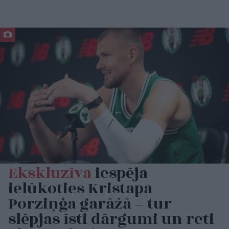
Ekskluzīva
iespēja
ielūkoties Kristapa
Porziņģa garāžā – tur
slēpjas īsti dārgumi un reti