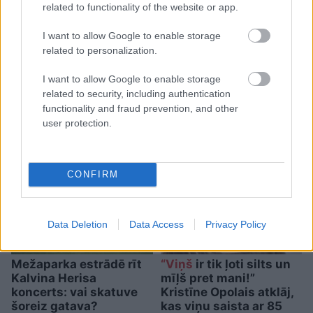
related to functionality of the website or app.
I want to allow Google to enable storage
Horoskopi 6. augustam.
related to personalization.
Daudz kas būs atkarīgs no
I want to allow Google to enable storage
tā, cik prasmīgi izmantosi
related to security, including authentication
savas stiprās puses
functionality and fraud prevention, and other
user protection.
CONFIRM
Data Deletion
Data Access
Privacy Policy
Mežaparka estrādē rīt
“Viņš
ir tik ļoti silts un
Kalvina Herisa
mīļš pret mani!”
koncerts: vai skatuve
Kristīne Opolais atklāj,
šoreiz gatava?
kas viņu saista ar 85