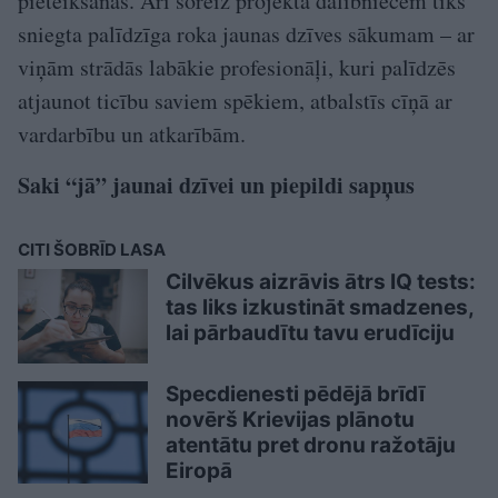
pieteikšanās. Arī šoreiz projekta dalībniecēm tiks
sniegta palīdzīga roka jaunas dzīves sākumam – ar
viņām strādās labākie profesionāļi, kuri palīdzēs
atjaunot ticību saviem spēkiem, atbalstīs cīņā ar
vardarbību un atkarībām.
Saki “jā” jaunai dzīvei un piepildi sapņus
CITI ŠOBRĪD LASA
Cilvēkus aizrāvis ātrs IQ tests:
tas liks izkustināt smadzenes,
lai pārbaudītu tavu erudīciju
Specdienesti pēdējā brīdī
novērš Krievijas plānotu
atentātu pret dronu ražotāju
Eiropā