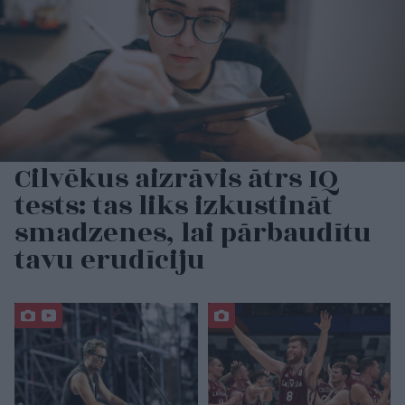
Cilvēkus aizrāvis ātrs IQ
tests: tas liks izkustināt
smadzenes, lai pārbaudītu
tavu erudīciju