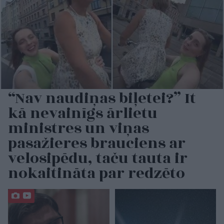
“Nav naudiņas biļetei?” It
kā nevainīgs ārlietu
ministres un viņas
pasažieres brauciens ar
velosipēdu, taču tauta ir
nokaitināta par redzēto