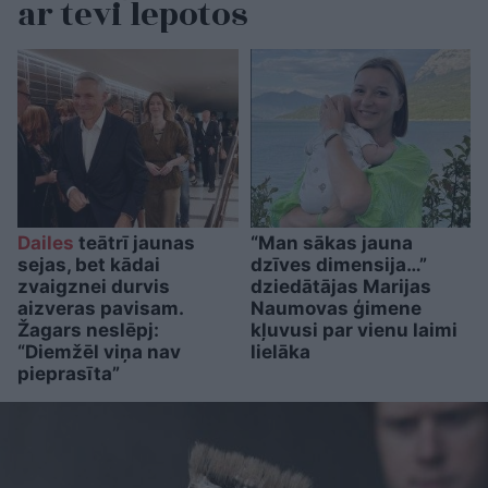
ar tevi lepotos
Dailes
teātrī jaunas
“Man sākas jauna
sejas, bet kādai
dzīves dimensija…”
zvaigznei durvis
dziedātājas Marijas
aizveras pavisam.
Naumovas ģimene
Žagars neslēpj:
kļuvusi par vienu laimi
“Diemžēl viņa nav
lielāka
pieprasīta”