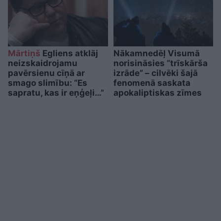
Mārtiņš
Egliens atklāj
Nākamnedēļ Visumā
neizskaidrojamu
norisināsies “trīskārša
pavērsienu cīņā ar
izrāde” – cilvēki šajā
smago slimību: “Es
fenomenā saskata
sapratu, kas ir eņģeļi…”
apokaliptiskas zīmes