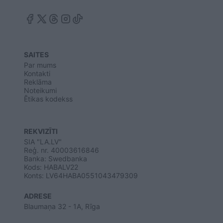
SAITES
Par mums
Kontakti
Reklāma
Noteikumi
Ētikas kodekss
REKVIZĪTI
SIA "LA.LV"
Reģ. nr. 40003616846
Banka: Swedbanka
Kods: HABALV22
Konts: LV64HABA0551043479309
ADRESE
Blaumaņa 32 - 1A, Rīga