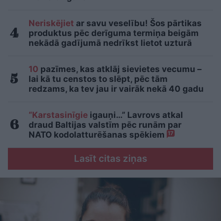
Neriskējiet
ar savu veselību! Šos pārtikas
produktus pēc derīguma termiņa beigām
nekādā gadījumā nedrīkst lietot uzturā
10
pazīmes, kas atklāj sievietes vecumu –
lai kā tu censtos to slēpt, pēc tām
redzams, ka tev jau ir vairāk nekā 40 gadu
“Karstasinīgie
igauņi…” Lavrovs atkal
draud Baltijas valstīm pēc runām par
NATO kodolatturēšanas spēkiem
17
Lasīt citas ziņas