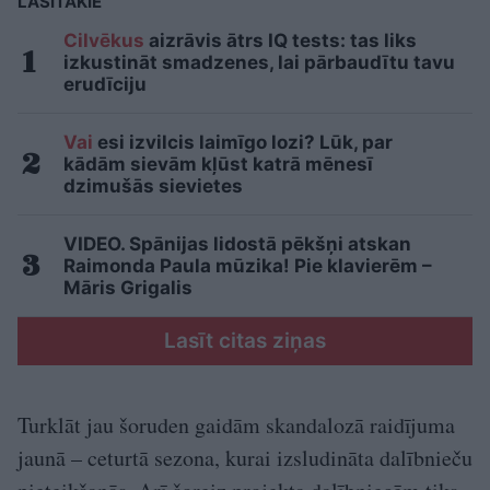
LASĪTĀKIE
Cilvēkus
aizrāvis ātrs IQ tests: tas liks
izkustināt smadzenes, lai pārbaudītu tavu
erudīciju
Vai
esi izvilcis laimīgo lozi? Lūk, par
kādām sievām kļūst katrā mēnesī
dzimušās sievietes
VIDEO. Spānijas lidostā pēkšņi atskan
Raimonda Paula mūzika! Pie klavierēm –
Māris Grigalis
Lasīt citas ziņas
Turklāt jau šoruden gaidām skandalozā raidījuma
jaunā – ceturtā sezona, kurai izsludināta dalībnieču