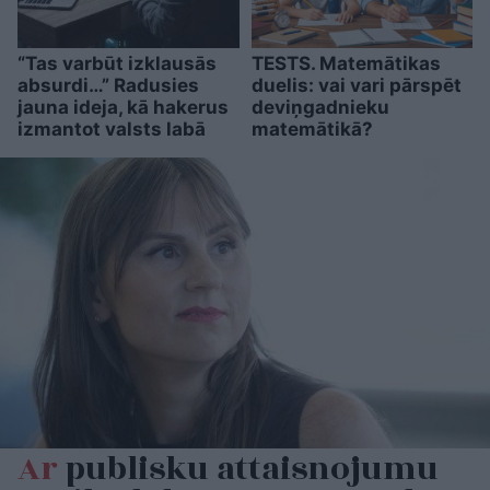
“Tas varbūt izklausās
TESTS. Matemātikas
absurdi…” Radusies
duelis: vai vari pārspēt
jauna ideja, kā hakerus
deviņgadnieku
izmantot valsts labā
matemātikā?
Ar
publisku attaisnojumu