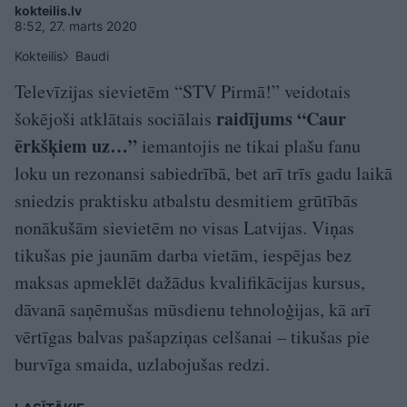
kokteilis.lv
8:52, 27. marts 2020
Kokteilis
Baudi
Televīzijas sievietēm “STV Pirmā!” veidotais
raidījums “Caur
šokējoši atklātais sociālais
ērkšķiem uz…”
iemantojis ne tikai plašu fanu
loku un rezonansi sabiedrībā, bet arī trīs gadu laikā
sniedzis praktisku atbalstu desmitiem grūtībās
nonākušām sievietēm no visas Latvijas. Viņas
tikušas pie jaunām darba vietām, iespējas bez
maksas apmeklēt dažādus kvalifikācijas kursus,
dāvanā saņēmušas mūsdienu tehnoloģijas, kā arī
vērtīgas balvas pašapziņas celšanai – tikušas pie
burvīga smaida, uzlabojušas redzi.