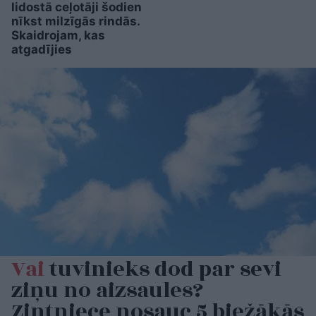
lidostā ceļotāji šodien
nīkst milzīgās rindās.
Skaidrojam, kas
atgadījies
Vai
tuvinieks dod par sevi
ziņu no aizsaules?
Zintniece nosauc 5 biežākās