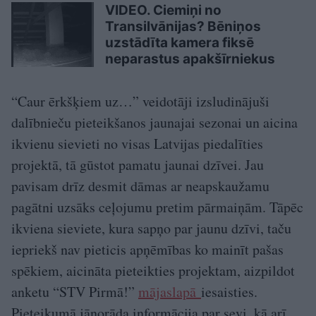
VIDEO. Ciemiņi no
Transilvānijas? Bēniņos
uzstādīta kamera fiksē
neparastus apakšīrniekus
“Caur ērkšķiem uz…” veidotāji izsludinājuši
dalībnieču pieteikšanos jaunajai sezonai un aicina
ikvienu sievieti no visas Latvijas piedalīties
projektā, tā gūstot pamatu jaunai dzīvei. Jau
pavisam drīz desmit dāmas ar neapskaužamu
pagātni uzsāks ceļojumu pretim pārmaiņām. Tāpēc
ikviena sieviete, kura sapņo par jaunu dzīvi, taču
iepriekš nav pieticis apņēmības ko mainīt pašas
spēkiem, aicināta pieteikties projektam, aizpildot
anketu “STV Pirmā!”
mājaslapā
iesaisties.
Pieteikumā jānorāda informācija par sevi, kā arī