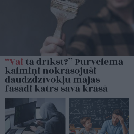
“Vai
tā drīkst?” Purvciemā
kaimiņi nokrāsojuši
daudzdzīvokļu mājas
fasādi katrs savā krāsā