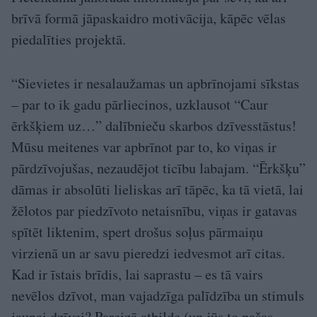
brīvā formā jāpaskaidro motivācija, kāpēc vēlas
piedalīties projektā.
“Sievietes ir nesalaužamas un apbrīnojami sīkstas
– par to ik gadu pārliecinos, uzklausot “Caur
ērkšķiem uz…” dalībnieču skarbos dzīvesstāstus!
Mūsu meitenes var apbrīnot par to, ko viņas ir
pārdzīvojušas, nezaudējot ticību labajam. “Ērkšķu”
dāmas ir absolūti lieliskas arī tāpēc, ka tā vietā, lai
žēlotos par piedzīvoto netaisnību, viņas ir gatavas
spītēt liktenim, spert drošus soļus pārmaiņu
virzienā un ar savu pieredzi iedvesmot arī citas.
Kad ir īstais brīdis, lai saprastu – es tā vairs
nevēlos dzīvot, man vajadzīga palīdzība un stimuls
jaunai dzīvei? Pareizā atbilde (un jūs to pašas