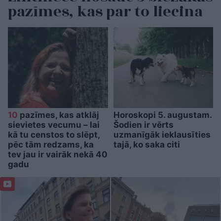
pazīmes, kas par to liecina
10
pazīmes, kas atklāj
Horoskopi 5. augustam.
sievietes vecumu – lai
Šodien ir vērts
kā tu censtos to slēpt,
uzmanīgāk ieklausīties
pēc tām redzams, ka
tajā, ko saka citi
tev jau ir vairāk nekā 40
gadu