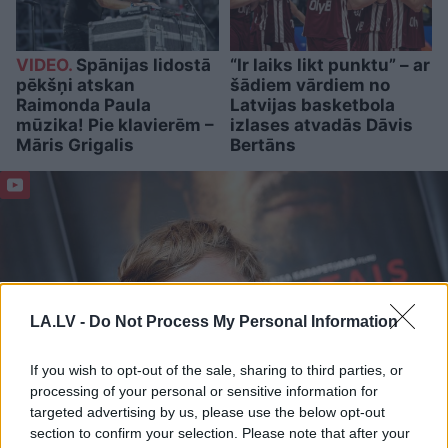
VIDEO.
Spānijas lidostā
“Ir laiks likt punktu” – ar
pēkšņi atskan
šādiem vārdiem no
Raimonda Paula
Latvijas basketbola
mūzika! Pie klavierēm –
izlases atvadās Dāvis
Māris Grigalis
Bertāns
LA.LV -
Do Not Process My Personal Information
If you wish to opt-out of the sale, sharing to third parties, or
processing of your personal or sensitive information for
targeted advertising by us, please use the below opt-out
section to confirm your selection. Please note that after your