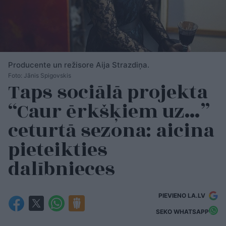
Producente un režisore Aija Strazdiņa.
Foto: Jānis Spigovskis
Taps sociālā projekta
“Caur ērkšķiem uz…”
ceturtā sezona: aicina
pieteikties
dalībnieces
PIEVIENO LA.LV
SEKO WHATSAPP