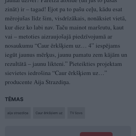
zināt) ir – tagad! Ejot pa to pašu ceļu, kādu esat
mērojušas līdz šim, visdrīzākais, nonāksiet vietā,
kur diez ko labi nav. Taču mainot maršrutu, kaut
vai – metoties aizraujošajā piedzīvojumā ar
nosaukumu “Caur ērkšķiem uz… 4” iespējams
iegūt jaunus mērķus, jaunu pamatu zem kājām un
rezultātā – jaunu likteni.” Pieteikties projektam
sievietes iedrošina “Caur ērkšķiem uz…”
producente Aija Strazdiņa.
TĒMAS
aija strazdiņa
Caur ērkšķiem uz
TV šovs