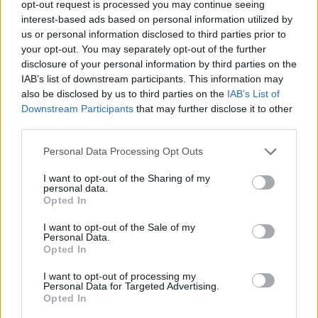
“Tev pārbrauks ar tanku
opt-out request is processed you may continue seeing
pāri!” Kaspars Zāle Dailes
interest-based ads based on personal information utilized by
us or personal information disclosed to third parties prior to
teātra skandāla laikā
your opt-out. You may separately opt-out of the further
saņēmis draudus
disclosure of your personal information by third parties on the
IAB’s list of downstream participants. This information may
also be disclosed by us to third parties on the
IAB’s List of
LASĪTĀKIE
Downstream Participants
that may further disclose it to other
Cilvēkus aizrāvis ātrs IQ tests: tas liks
third parties.
izkustināt smadzenes, lai pārbaudītu tavu
Please note that this website/app uses one or more Google
erudīciju
Personal Data Processing Opt Outs
services and may gather and store information including but
not limited to your visit or usage behaviour. You may click to
I want to opt-out of the Sharing of my
personal data.
Vai
esi izvilcis laimīgo lozi? Lūk, par
grant or deny consent to Google and its third-party tags to
Opted In
kādām sievām kļūst katrā mēnesī
use your data for below specified purposes in below Google
dzimušās sievietes
consent section.
I want to opt-out of the Sale of my
Personal Data.
Opted In
VIDEO. Spānijas lidostā pēkšņi atskan
Raimonda Paula mūzika! Pie klavierēm –
I want to opt-out of processing my
Māris Grigalis
Personal Data for Targeted Advertising.
Opted In