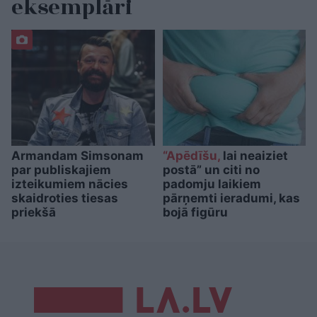
eksemplāri
Armandam Simsonam
“Apēdīšu,
lai neaiziet
par publiskajiem
postā” un citi no
izteikumiem nācies
padomju laikiem
skaidroties tiesas
pārņemti ieradumi, kas
priekšā
bojā figūru