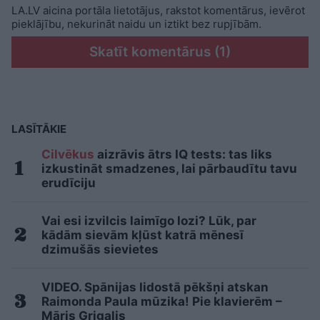
LA.LV aicina portāla lietotājus, rakstot komentārus, ievērot
pieklājību, nekurināt naidu un iztikt bez rupjībām.
Skatīt komentārus (1)
LASĪTĀKIE
Cilvēkus
aizrāvis ātrs IQ tests: tas liks
izkustināt smadzenes, lai pārbaudītu tavu
erudīciju
Vai esi izvilcis laimīgo lozi? Lūk, par
kādām sievām kļūst katrā mēnesī
dzimušās sievietes
VIDEO. Spānijas lidostā pēkšņi atskan
Raimonda Paula mūzika! Pie klavierēm –
Māris Grigalis