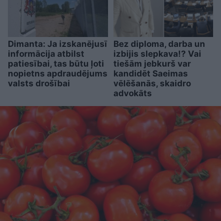
Dimanta: Ja izskanējusī
Bez diploma, darba un
informācija atbilst
izbijis slepkava!? Vai
patiesībai, tas būtu ļoti
tiešām jebkurš var
nopietns apdraudējums
kandidēt Saeimas
valsts drošībai
vēlēšanās, skaidro
advokāts