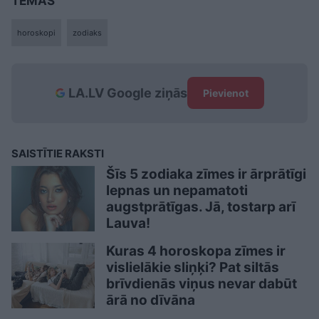
TĒMAS
horoskopi
zodiaks
LA.LV Google ziņās
Pievienot
SAISTĪTIE RAKSTI
Šīs 5 zodiaka zīmes ir ārprātīgi
lepnas un nepamatoti
augstprātīgas. Jā, tostarp arī
Lauva!
Kuras 4 horoskopa zīmes ir
vislielākie sliņķi? Pat siltās
brīvdienās viņus nevar dabūt
ārā no dīvāna