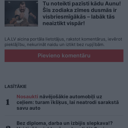
Tu noteikti pazīsti kādu Aunu!
Šīs zodiaka zīmes dusmās ir
visbriesmīgākās – labāk tās
neaiztikt vispār!
LA.LV aicina portāla lietotājus, rakstot komentārus, ievērot
pieklājību, nekurināt naidu un iztikt bez rupjībām.
Pievieno komentāru
LASĪTĀKIE
Nosaukti
nāvējošākie automobiļi uz
ceļiem: turam īkšķus, lai neatrodi sarakstā
savu auto
Bez diploma, darba un izbijis slepkava!?