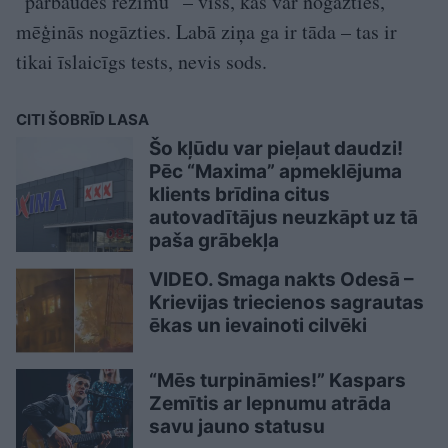
“pārbaudes režīmu” – viss, kas var nogāzties,
mēģinās nogāzties. Labā ziņa ga ir tāda – tas ir
tikai īslaicīgs tests, nevis sods.
CITI ŠOBRĪD LASA
Šo kļūdu var pieļaut daudzi!
Pēc “Maxima” apmeklējuma
klients brīdina citus
autovadītājus neuzkāpt uz tā
paša grābekļa
VIDEO. Smaga nakts Odesā –
Krievijas triecienos sagrautas
ēkas un ievainoti cilvēki
“Mēs turpināmies!” Kaspars
Zemītis ar lepnumu atrāda
savu jauno statusu