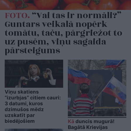
FOTO.
“Vai tas ir normāli?”
Guntars veikalā nopērk
tomātu, taču, pārgriežot to
uz pusēm, viņu sagaida
pārsteigums
Viņu skatiens
“izurbjas” citiem cauri:
3 datumi, kuros
dzimušos mēdz
uzskatīt par
biedējošiem
Kā
duncis mugurā!
Bagātā Krievijas