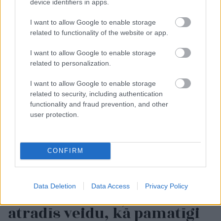
device identifiers in apps.
piedzimšanas
apstiprina laulību ar
Džilindžeru
I want to allow Google to enable storage
related to functionality of the website or app.
I want to allow Google to enable storage
related to personalization.
I want to allow Google to enable storage
related to security, including authentication
functionality and fraud prevention, and other
user protection.
CONFIRM
Ar šo zodiaka zīmju
pārstāvjiem labāk
Data Deletion
Data Access
Privacy Policy
nestrīdēties: viņi vienmēr
atradīs veidu, kā pamatīgi