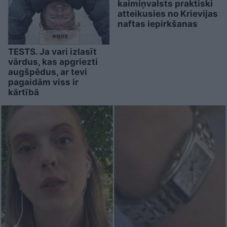
kaimiņvalsts praktiski
atteikusies no Krievijas
naftas iepirkšanas
TESTS. Ja vari izlasīt
vārdus, kas apgriezti
augšpēdus, ar tevi
pagaidām viss ir
kārtībā