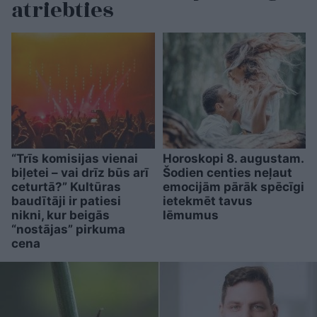
atriebties
“Trīs komisijas vienai
Horoskopi 8. augustam.
biļetei – vai drīz būs arī
Šodien centies neļaut
ceturtā?” Kultūras
emocijām pārāk spēcīgi
baudītāji ir patiesi
ietekmēt tavus
nikni, kur beigās
lēmumus
“nostājas” pirkuma
cena