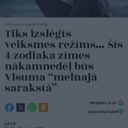
Foto. pexels-mastercowley
Tiks izslēgts
veiksmes režīms… Šīs
4 zodiaka zīmes
nākamnedēļ būs
Visuma “melnajā
sarakstā”
PIEVIENO LA.LV
SEKO WHATSAPP
LA.LV