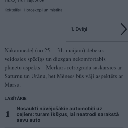
19:32, 19. maijs 2026
Kokteilis
Horoskopi un mistika
1. Dvīņi
Nākamnedēļ (no 25. – 31. maijam) debesīs
veidosies spēcīgs un diezgan nekomfortabls
planētu aspekts – Merkurs retrogrādā saskarsies ar
Saturnu un Urānu, bet Mēness būs vāji aspektēts ar
Marsu.
LASĪTĀKIE
Nosaukti nāvējošākie automobiļi uz
ceļiem: turam īkšķus, lai neatrodi sarakstā
savu auto