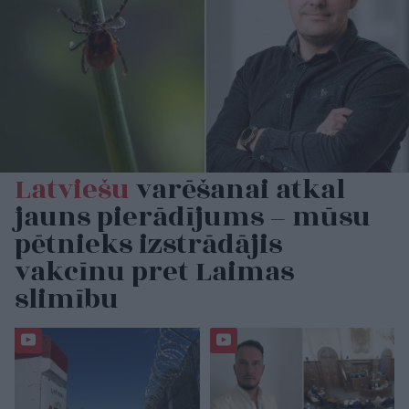
Latviešu
varēšanai atkal
jauns pierādījums – mūsu
pētnieks izstrādājis
vakcīnu pret Laimas
slimību