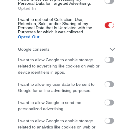
Personal Data for Targeted Advertising.
Opted In
I want to opt-out of Collection, Use,
Retention, Sale, and/or Sharing of my
Personal Data that Is Unrelated with the
Horoskopi 9. augustam.
Purposes for which it was collected.
Opted Out
Šodien centies rīkoties tā,
kā tev pašam šķiet pareizi
Google consents
I want to allow Google to enable storage
Atcelt
Ziņot
related to advertising like cookies on web or
device identifiers in apps.
I want to allow my user data to be sent to
Google for online advertising purposes.
I want to allow Google to send me
personalized advertising.
“Man
nebija tās mātes
“Tā sanāca, ka iemīlējās
jūtas…” Elīna
divi cilvēki ar lielu gadu
I want to allow Google to enable storage
Didrihsone atklāti par
starpību,” Linda Kalniņa
related to analytics like cookies on web or
laiku pēc dēla
pirmo reizi publiski