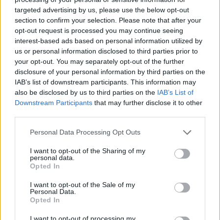
Krievijas naftas iepirkšanas
targeted advertising by us, please use the below opt-out
section to confirm your selection. Please note that after your
Šīm 3 zodiaka zīmēm augusts būs īsts
opt-out request is processed you may continue seeing
murgs – esi gatavs jau tagad!
interest-based ads based on personal information utilized by
us or personal information disclosed to third parties prior to
your opt-out. You may separately opt-out of the further
FOTO.
“Vai tas ir normāli?” Guntars veikalā
disclosure of your personal information by third parties on the
nopērk tomātu, taču, pārgriežot to uz
IAB’s list of downstream participants. This information may
pusēm, viņu sagaida pārsteigums
also be disclosed by us to third parties on the
IAB’s List of
Downstream Participants
that may further disclose it to other
Lasīt citas ziņas
third parties.
Please note that this website/app uses one or more Google
Personal Data Processing Opt Outs
services and may gather and store information including but
not limited to your visit or usage behaviour. You may click to
I want to opt-out of the Sharing of my
personal data.
grant or deny consent to Google and its third-party tags to
Opted In
use your data for below specified purposes in below Google
consent section.
I want to opt-out of the Sale of my
Personal Data.
Opted In
I want to opt-out of processing my