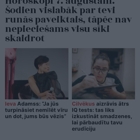
Horoskopi 7. augustam.
Šodien vislabāk par tevi
runās paveiktais, tāpēc nav
nepieciešams visu sīki
skaidrot
Ieva
Adamss: “Ja jūs
Cilvēkus
aizrāvis ātrs
turpināsiet nemīlēt vīru
IQ tests: tas liks
un dot, jums būs vēzis”
izkustināt smadzenes,
lai pārbaudītu tavu
erudīciju