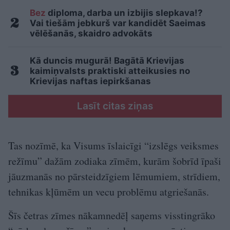
Bez
diploma, darba un izbijis slepkava!?
Vai tiešām jebkurš var kandidēt Saeimas
vēlēšanās, skaidro advokāts
Kā duncis mugurā! Bagātā Krievijas
kaimiņvalsts praktiski atteikusies no
Krievijas naftas iepirkšanas
Lasīt citas ziņas
Tas nozīmē, ka Visums īslaicīgi “izslēgs veiksmes
režīmu” dažām zodiaka zīmēm, kurām šobrīd īpaši
jāuzmanās no pārsteidzīgiem lēmumiem, strīdiem,
tehnikas kļūmēm un vecu problēmu atgriešanās.
Šīs četras zīmes nākamnedēļ saņems visstingrāko