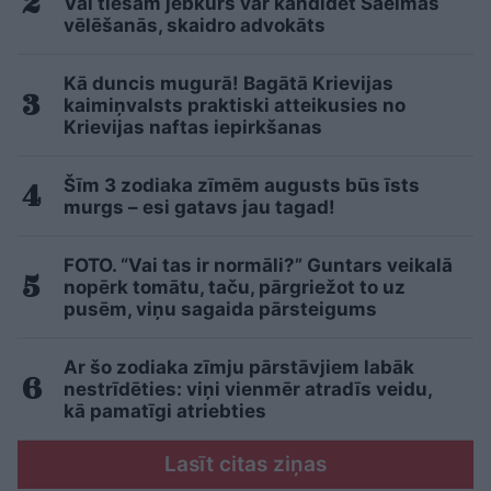
Vai tiešām jebkurš var kandidēt Saeimas
vēlēšanās, skaidro advokāts
Kā duncis mugurā! Bagātā Krievijas
kaimiņvalsts praktiski atteikusies no
Krievijas naftas iepirkšanas
Šīm 3 zodiaka zīmēm augusts būs īsts
murgs – esi gatavs jau tagad!
FOTO. “Vai tas ir normāli?” Guntars veikalā
nopērk tomātu, taču, pārgriežot to uz
pusēm, viņu sagaida pārsteigums
Ar šo zodiaka zīmju pārstāvjiem labāk
nestrīdēties: viņi vienmēr atradīs veidu,
kā pamatīgi atriebties
Lasīt citas ziņas