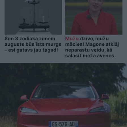
Šīm 3 zodiaka zīmēm
Mūžu
dzīvo, mūžu
augusts būs īsts murgs
mācies! Magone atklāj
– esi gatavs jau tagad!
neparastu veidu, kā
salasīt meža avenes