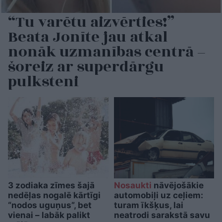
“Tu varētu aizvērties!”
Beata Jonīte jau atkal
nonāk uzmanības centrā –
šoreiz ar superdārgu
pulksteni
3 zodiaka zīmes šajā
Nosaukti
nāvējošākie
nedēļas nogalē kārtīgi
automobiļi uz ceļiem:
“nodos uguņus”, bet
turam īkšķus, lai
vienai – labāk palikt
neatrodi sarakstā savu