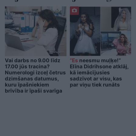
Vai darbs no 9.00 līdz
“Es
neesmu muļķe!”
17.00 jūs tracina?
Elīna Didrihsone atklāj,
Numerologi izceļ četrus
kā iemācījusies
dzimšanas datumus,
sadzīvot ar visu, kas
kuru īpašniekiem
par viņu tiek runāts
brīvība ir īpaši svarīga