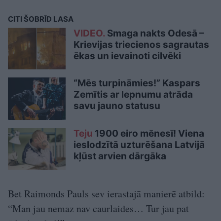
CITI ŠOBRĪD LASA
VIDEO.
Smaga nakts Odesā –
Krievijas triecienos sagrautas
ēkas un ievainoti cilvēki
“Mēs turpināmies!” Kaspars
Zemītis ar lepnumu atrāda
savu jauno statusu
Teju
1900 eiro mēnesī! Viena
ieslodzītā uzturēšana Latvijā
kļūst arvien dārgāka
Bet Raimonds Pauls sev ierastajā manierē atbild:
“Man jau nemaz nav caurlaides… Tur jau pat