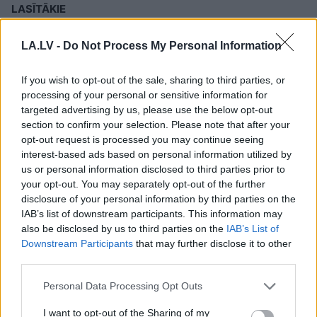
LASĪTĀKIE
Nosaukti
nāvējošākie automobiļi uz
LA.LV -
Do Not Process My Personal Information
ceļiem: turam īkšķus, lai neatrodi sarakstā
savu auto
If you wish to opt-out of the sale, sharing to third parties, or
processing of your personal or sensitive information for
Bez diploma, darba un izbijis slepkava!?
targeted advertising by us, please use the below opt-out
Vai tiešām jebkurš var kandidēt Saeimas
section to confirm your selection. Please note that after your
vēlēšanās, skaidro advokāts
opt-out request is processed you may continue seeing
interest-based ads based on personal information utilized by
Kā
duncis mugurā! Bagātā Krievijas
us or personal information disclosed to third parties prior to
kaimiņvalsts praktiski atteikusies no
your opt-out. You may separately opt-out of the further
Krievijas naftas iepirkšanas
disclosure of your personal information by third parties on the
IAB’s list of downstream participants. This information may
also be disclosed by us to third parties on the
IAB’s List of
Šīm 3 zodiaka zīmēm augusts būs īsts
Downstream Participants
that may further disclose it to other
murgs – esi gatavs jau tagad!
third parties.
FOTO. “Vai tas ir normāli?” Guntars veikalā
Please note that this website/app uses one or more Google
Personal Data Processing Opt Outs
nopērk tomātu, taču, pārgriežot to uz
services and may gather and store information including but
pusēm, viņu sagaida pārsteigums
not limited to your visit or usage behaviour. You may click to
I want to opt-out of the Sharing of my