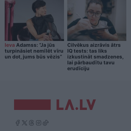
Ieva
Adamss: “Ja jūs
Cilvēkus aizrāvis ātrs
turpināsiet nemīlēt vīru
IQ tests: tas liks
un dot, jums būs vēzis”
izkustināt smadzenes,
lai pārbaudītu tavu
erudīciju