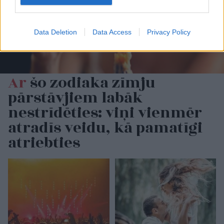
Data Deletion
Data Access
Privacy Policy
Ar
šo zodiaka zīmju
pārstāvjiem labāk
nestrīdēties: viņi vienmēr
atradīs veidu, kā pamatīgi
atriebties