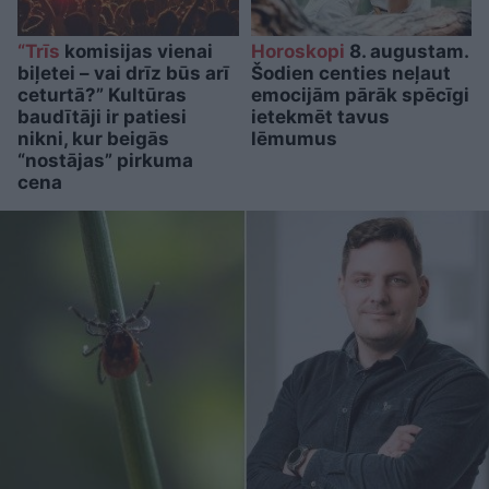
“Trīs
komisijas vienai
Horoskopi
8. augustam.
biļetei – vai drīz būs arī
Šodien centies neļaut
ceturtā?” Kultūras
emocijām pārāk spēcīgi
baudītāji ir patiesi
ietekmēt tavus
nikni, kur beigās
lēmumus
“nostājas” pirkuma
cena