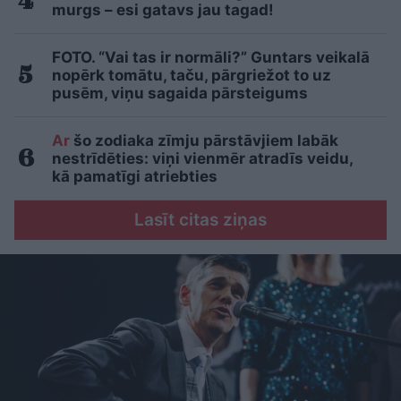
murgs – esi gatavs jau tagad!
FOTO. “Vai tas ir normāli?” Guntars veikalā
nopērk tomātu, taču, pārgriežot to uz
pusēm, viņu sagaida pārsteigums
Ar
šo zodiaka zīmju pārstāvjiem labāk
nestrīdēties: viņi vienmēr atradīs veidu,
kā pamatīgi atriebties
Lasīt citas ziņas