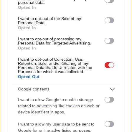
personal data.
grant or deny consent to Google and its third-party tags to
Opted In
use your data for below specified purposes in below Google
Lasīt citas ziņas
consent section.
I want to opt-out of the Sale of my
Personal Data.
Opted In
I want to opt-out of processing my
Personal Data for Targeted Advertising.
Opted In
I want to opt-out of Collection, Use,
Retention, Sale, and/or Sharing of my
Personal Data that Is Unrelated with the
Purposes for which it was collected.
Opted Out
Google consents
I want to allow Google to enable storage
Atcelt
Ziņot
related to advertising like cookies on web or
Horoskopi
9. augustam.
device identifiers in apps.
Šodien centies rīkoties tā,
I want to allow my user data to be sent to
kā tev pašam šķiet pareizi
Google for online advertising purposes.