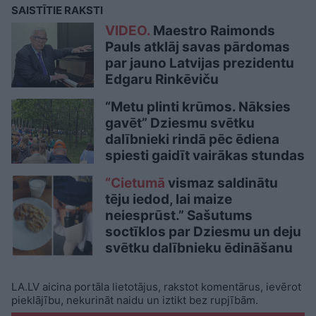
SAISTĪTIE RAKSTI
VIDEO.
Maestro Raimonds
Pauls atklāj savas pārdomas
par jauno Latvijas prezidentu
Edgaru Rinkēviču
“Metu plinti krūmos. Nāksies
gavēt” Dziesmu svētku
dalībnieki rindā pēc ēdiena
spiesti gaidīt vairākas stundas
“Cietumā
vismaz saldinātu
tēju iedod, lai maize
neiesprūst.” Sašutums
soctīklos par Dziesmu un deju
svētku dalībnieku ēdināšanu
LA.LV aicina portāla lietotājus, rakstot komentārus, ievērot
pieklājību, nekurināt naidu un iztikt bez rupjībām.