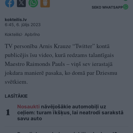
SEKO WHATSAPP
kokteilis.lv
6:45, 6. jūlijs 2023
Kokteilis
Apbrīno
TV personība Arnis Krauze “Twitter” kontā
publicējis īsu video, kurā redzams talantīgais
Maestro Raimonds Pauls – viņš sev ierastajā
jokdara manierē pasaka, ko domā par Dziesmu
svētkiem.
LASĪTĀKIE
Nosaukti
nāvējošākie automobiļi uz
ceļiem: turam īkšķus, lai neatrodi sarakstā
savu auto