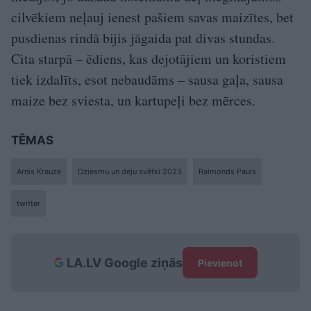
cilvēkiem neļauj ienest pašiem savas maizītes, bet
pusdienas rindā bijis jāgaida pat divas stundas.
Cita starpā – ēdiens, kas dejotājiem un koristiem
tiek izdalīts, esot nebaudāms – sausa gaļa, sausa
maize bez sviesta, un kartupeļi bez mērces.
TĒMAS
Arnis Krauze
Dziesmu un deju svētki 2023
Raimonds Pauls
twitter
LA.LV Google ziņās
Pievienot