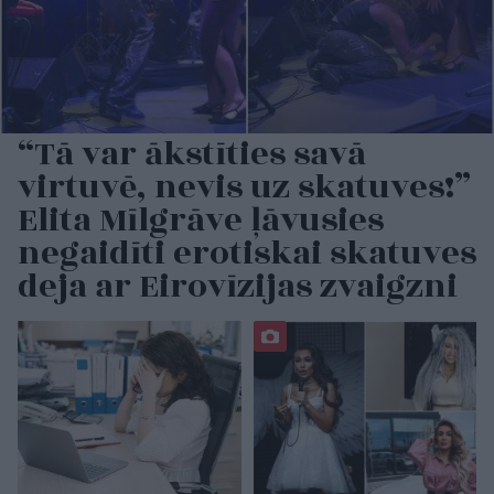
“Tā var ākstīties savā
virtuvē, nevis uz skatuves!”
Elita Mīlgrāve ļāvusies
negaidīti erotiskai skatuves
deja ar Eirovīzijas zvaigzni