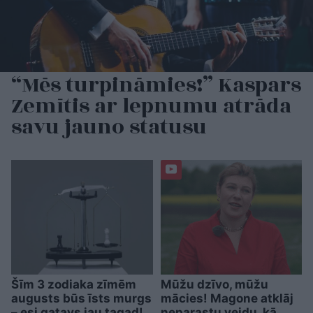
“Mēs turpināmies!” Kaspars
Zemītis ar lepnumu atrāda
savu jauno statusu
Šīm 3 zodiaka zīmēm
Mūžu dzīvo, mūžu
augusts būs īsts murgs
mācies! Magone atklāj
– esi gatavs jau tagad!
neparastu veidu, kā