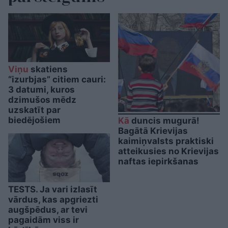
Viņu
skatiens
“izurbjas” citiem cauri:
3 datumi, kuros
dzimušos mēdz
uzskatīt par
biedējošiem
Kā
duncis mugurā!
Bagātā Krievijas
kaimiņvalsts praktiski
atteikusies no Krievijas
naftas iepirkšanas
TESTS. Ja vari izlasīt
vārdus, kas apgriezti
augšpēdus, ar tevi
pagaidām viss ir