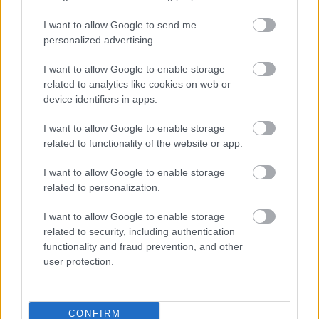
I want to allow Google to send me
personalized advertising.
I want to allow Google to enable storage
related to analytics like cookies on web or
device identifiers in apps.
I want to allow Google to enable storage
“Man nebija tās mātes
“Tā sanāca, ka iemīlējās
related to functionality of the website or app.
jūtas…” Elīna
divi cilvēki ar lielu gadu
Didrihsone atklāti par
starpību,” Linda Kalniņa
I want to allow Google to enable storage
laiku pēc dēla
pirmo reizi publiski
related to personalization.
piedzimšanas
apstiprina laulību ar
Džilindžeru
I want to allow Google to enable storage
related to security, including authentication
functionality and fraud prevention, and other
user protection.
CONFIRM