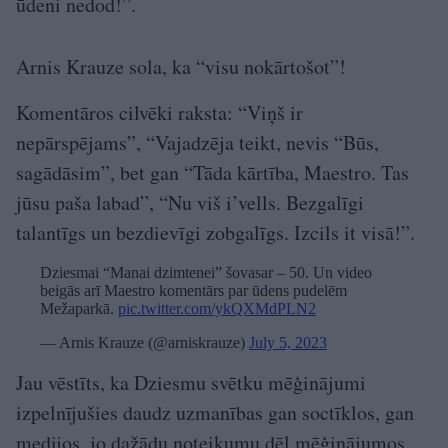
ūdeni nedod!”.
Arnis Krauze sola, ka “visu nokārtošot”!
Komentāros cilvēki raksta: “Viņš ir
nepārspējams”, “Vajadzēja teikt, nevis “Būs,
sagādāsim”, bet gan “Tāda kārtība, Maestro. Tas
jūsu paša labad”, “Nu viš i’vells. Bezgalīgi
talantīgs un bezdievīgi zobgalīgs. Izcils it visā!”.
Dziesmai “Manai dzimtenei” šovasar – 50. Un video
beigās arī Maestro komentārs par ūdens pudelēm
Mežaparkā.
pic.twitter.com/ykQXMdPLN2
— Arnis Krauze (@arniskrauze)
July 5, 2023
Jau vēstīts, ka Dziesmu svētku mēģinājumi
izpelnījušies daudz uzmanības gan soctīklos, gan
medijos, jo dažādu noteikumu dēļ mēģinājumos