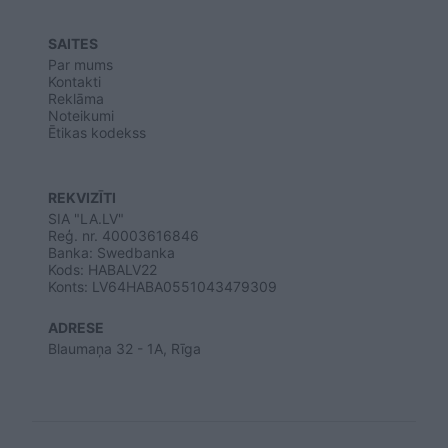
SAITES
Par mums
Kontakti
Reklāma
Noteikumi
Ētikas kodekss
REKVIZĪTI
SIA "LA.LV"
Reģ. nr. 40003616846
Banka: Swedbanka
Kods: HABALV22
Konts: LV64HABA0551043479309
ADRESE
Blaumaņa 32 - 1A, Rīga