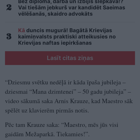
Bez diploma, darba un izbijis slepkava!?
Vai tiešām jebkurš var kandidēt Saeimas
vēlēšanās, skaidro advokāts
Kā
duncis mugurā! Bagātā Krievijas
kaimiņvalsts praktiski atteikusies no
Krievijas naftas iepirkšanas
Lasīt citas ziņas
“Dziesmu svētku nedēļā ir kāda īpaša jubileja –
dziesmai “Mana dzimtenei” – 50 gadu jubileja” –
video sākumā saka Arnis Krauze, kad Maestro sāk
spēlēt uz klavierēm pirmās notis.
Pēc tam Krauze saka: “Maestro, mēs jūs visi
gaidām Mežaparkā. Tiekamies!”.