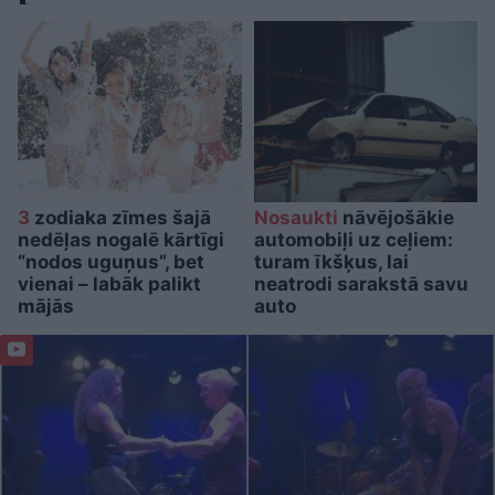
3
zodiaka zīmes šajā
Nosaukti
nāvējošākie
nedēļas nogalē kārtīgi
automobiļi uz ceļiem:
“nodos uguņus”, bet
turam īkšķus, lai
vienai – labāk palikt
neatrodi sarakstā savu
mājās
auto