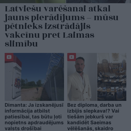
Latviešu varēšanai atkal
jauns pierādījums – mūsu
pētnieks izstrādājis
vakcīnu pret Laimas
slimību
Dimanta: Ja izskanējusī
Bez diploma, darba un
informācija atbilst
izbijis slepkava!? Vai
patiesībai, tas būtu ļoti
tiešām jebkurš var
nopietns apdraudējums
kandidēt Saeimas
valsts drošībai
vēlēšanās, skaidro