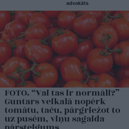
advokāts
FOTO. “Vai tas ir normāli?”
Guntars veikalā nopērk
tomātu, taču, pārgriežot to
uz pusēm, viņu sagaida
pārsteigums