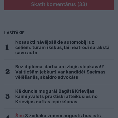
Skatīt komentārus (33)
LASĪTĀKIE
Nosaukti nāvējošākie automobiļi uz
ceļiem: turam īkšķus, lai neatrodi sarakstā
savu auto
Bez diploma, darba un izbijis slepkava!?
Vai tiešām jebkurš var kandidēt Saeimas
vēlēšanās, skaidro advokāts
Kā duncis mugurā! Bagātā Krievijas
kaimiņvalsts praktiski atteikusies no
Krievijas naftas iepirkšanas
Šīm
3 zodiaka zīmēm augusts būs īsts