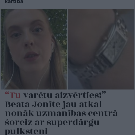
kārtībā
“Tu
varētu aizvērties!”
Beata Jonīte jau atkal
nonāk uzmanības centrā –
šoreiz ar superdārgu
pulksteni