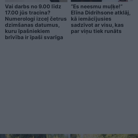
Vai darbs no 9.00 līdz
“Es neesmu muļķe!”
17.00 jūs tracina?
Elīna Didrihsone atklāj,
Numerologi izceļ četrus
kā iemācījusies
dzimšanas datumus,
sadzīvot ar visu, kas
kuru īpašniekiem
par viņu tiek runāts
brīvība ir īpaši svarīga