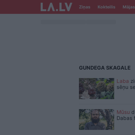
Ziņas
Kokteilis
Mājas
GUNDEGA SKAGALE
Laba
zi
sēņu se
Mūsu
da
Dabas f