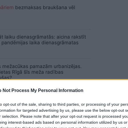
nāriem
bezmaksas braukšana vēl
t laiku dienasgrāmatās: aicina rakstīt
t pandēmijas laika dienasgrāmatas
as mežacūkas pamazām urbanizējas.
ietas Rīgā šīs meža radības
jušas?
 Not Process My Personal Information
Latvijā piedzīvojis vismaz četras
as
to opt-out of the sale, sharing to third parties, or processing of your per
formation for targeted advertising by us, please use the below opt-out s
r selection. Please note that after your opt-out request is processed y
eing interest-based ads based on personal information utilized by us or
ervē 13,9 miljonus krīzei