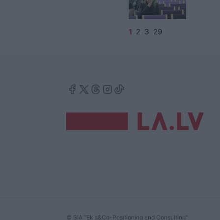
1
2
3
29
© SIA "Ekis&Co-Positioning and Consulting"