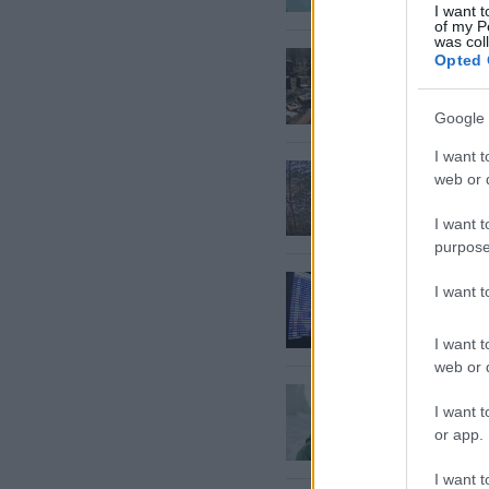
I want t
of my P
was col
Lāči iz
Opted 
Google 
I want t
Teiču p
web or d
I want t
purpose
“Ja
es b
I want 
Nikarag
ar pēdē
I want t
web or d
Pavasar
I want t
fenoloģ
or app.
Latvijā
I want t