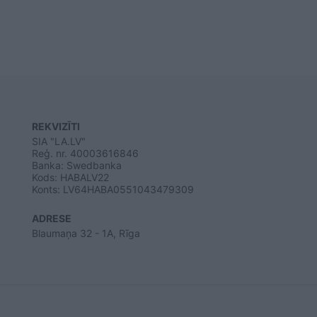
REKVIZĪTI
SIA "LA.LV"
Reģ. nr. 40003616846
Banka: Swedbanka
Kods: HABALV22
Konts: LV64HABA0551043479309
ADRESE
Blaumaņa 32 - 1A, Rīga