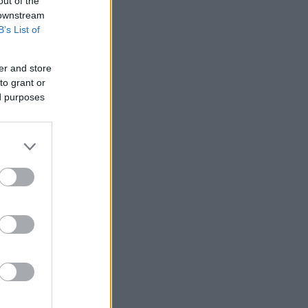
out of the
 downstream
B’s List of
er and store
to grant or
ed purposes