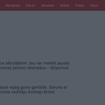
Receptes
Dārzs
Veselam
Stāsti
Video
Ziņo!
ņa sēņotājiem! Jau var meklēt jaunās
zonas pirmos vēstnešus – lāčpurnus
bai vajag govis ganībās. Saruna ar
onda vadītāju Andreju Briedi