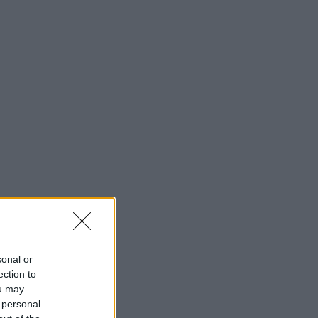
sonal or
ection to
ou may
 personal