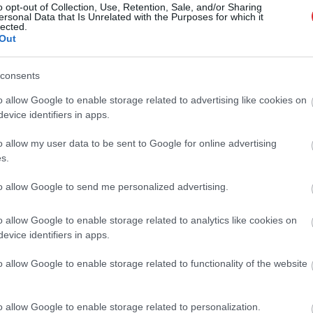
o opt-out of Collection, Use, Retention, Sale, and/or Sharing
ersonal Data that Is Unrelated with the Purposes for which it
lected.
posta dravu Lubānas pusē
Out
Atcelt
Ziņot
consents
o allow Google to enable storage related to advertising like cookies on
urvā ligzdo klinšu ērglis
evice identifiers in apps.
o allow my user data to be sent to Google for online advertising
s.
ūtu viens, droši vien būtu palicis
to allow Google to send me personalized advertising.
vā.” Pieredzes stāsti, kā paspēja mājās
jo reisu
o allow Google to enable storage related to analytics like cookies on
evice identifiers in apps.
is nāk ar lazdu ziediem. Ko
o allow Google to enable storage related to functionality of the website
iskie dati stāsta par klimata izmaiņām
?
o allow Google to enable storage related to personalization.