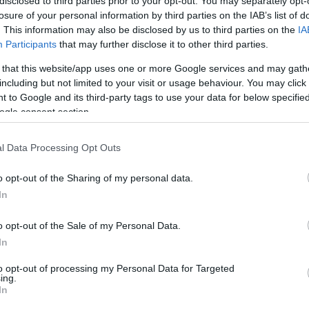
disclosed to third parties prior to your opt-out. You may separately opt-
losure of your personal information by third parties on the IAB’s list of
. This information may also be disclosed by us to third parties on the
IA
Participants
that may further disclose it to other third parties.
ekšņu alerģija nesajūk ar Covid-19
 that this website/app uses one or more Google services and may gath
including but not limited to your visit or usage behaviour. You may click 
 to Google and its third-party tags to use your data for below specifi
ogle consent section.
ti
varēs kopt vēsturiskajās zemēs.
ar ekonomģeogrāfu Jāni Turlaju
l Data Processing Opt Outs
o opt-out of the Sharing of my personal data.
In
argus grib reformēt: kādi ir VARAM
o opt-out of the Sale of my Personal Data.
In
to opt-out of processing my Personal Data for Targeted
dēļ aktualizēs arī Rīgas budžetu.
ing.
ar RD pagaidu administrācijas vadītāju
In
cu