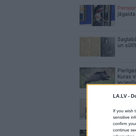
Pensio
jāgaida
Saglabā
un sūtī
Pierīg
Kuras v
iecienī
LA.LV -
Do
Vīruss 
mutācij
If you wish 
sensitive in
confirm you
continue se
Rīga
rez