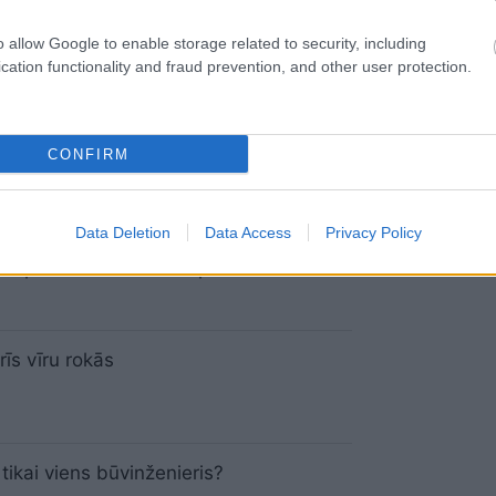
 gadsimtā nosaka varakļāniešu
bu Latgalei vai Vidzemei?
o allow Google to enable storage related to security, including
cation functionality and fraud prevention, and other user protection.
r, bet nepalīdz: divas gliemeņu sugas
 uz izmiršanas robežas
CONFIRM
Data Deletion
Data Access
Privacy Policy
a vairāk mežu!” Kā diskusijās par koku
 nepazaudēt veselo saprātu
rīs vīru rokās
 tikai viens būvinženieris?