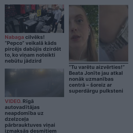
Nabaga
cilvēks!
“Pepco” veikalā kāds
pircējs dabūjis dzirdēt
to, ko viņam noteikti
nebūtu jādzird
“Tu varētu aizvērties!”
Beata Jonīte jau atkal
nonāk uzmanības
centrā – šoreiz ar
superdārgu pulksteni
VIDEO.
Rīgā
autovadītājas
neapdomība uz
dzelzceļa
pārbrauktuves viņai
izmaksās desmitiem