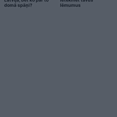
Latvijā, bet ko par to
ietekmēt tavus
domā spāņi?
lēmumus