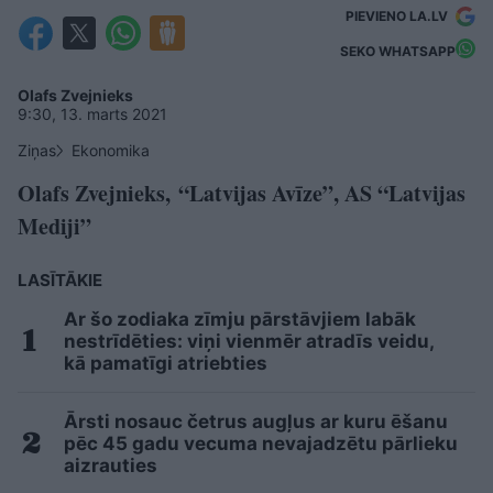
PIEVIENO LA.LV
SEKO WHATSAPP
Olafs Zvejnieks
9:30, 13. marts 2021
Ziņas
Ekonomika
Olafs Zvejnieks, “Latvijas Avīze”, AS “Latvijas
Mediji”
LASĪTĀKIE
Ar šo zodiaka zīmju pārstāvjiem labāk
nestrīdēties: viņi vienmēr atradīs veidu,
kā pamatīgi atriebties
Ārsti nosauc četrus augļus ar kuru ēšanu
pēc 45 gadu vecuma nevajadzētu pārlieku
aizrauties