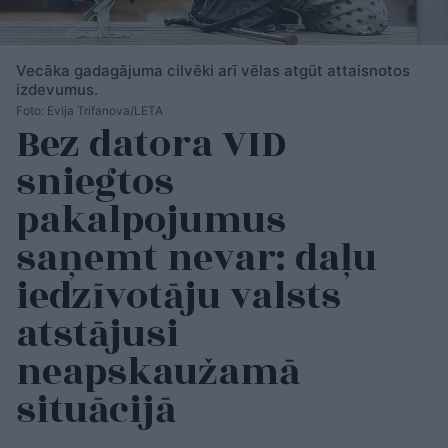
Vecāka gadagājuma cilvēki arī vēlas atgūt attaisnotos
izdevumus.
Foto: Evija Trifanova/LETA
Bez datora VID
sniegtos
pakalpojumus
saņemt nevar: daļu
iedzīvotāju valsts
atstājusi
neapskaužamā
situācijā