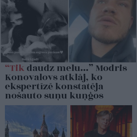
“Tik
daudz melu…” Modris
Konovalovs atklāj, ko
ekspertīzē konstatēja
nošauto suņu kuņģos