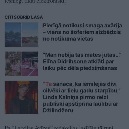
iesniegt tikai elektroniski.
CITI ŠOBRĪD LASA
Pierīgā notikusi smaga avārija
– viens no šoferiem aizbēdzis
no notikuma vietas
“Man nebija tās mātes jūtas…”
Elīna Didrihsone atklāti par
laiku pēc dēla piedzimšanas
“Tā
sanāca, ka iemīlējās divi
cilvēki ar lielu gadu starpību,”
Linda Kalniņa pirmo reizi
publiski apstiprina laulību ar
Džilindžeru
Pa “Latvijas Avīzes” redakcijas lasītāju tālruni