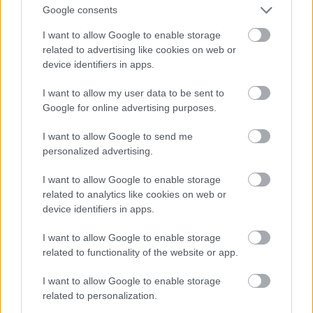
Google consents
“Pandēmija
nesusi izmaiņas.”
I want to allow Google to enable storage
Atcelt
Ziņot
VID vadītāja pastāsta par
related to advertising like cookies on web or
būtiskiem jaunumiem gada
device identifiers in apps.
ienākumu deklarācijas
iesniedzējiem
I want to allow my user data to be sent to
Google for online advertising purposes.
LA.LV aicina portāla lietotājus, rakstot komentārus, ievērot
I want to allow Google to send me
pieklājību, nekurināt naidu un iztikt bez rupjībām.
personalized advertising.
Skatīt komentārus (68)
I want to allow Google to enable storage
related to analytics like cookies on web or
device identifiers in apps.
I want to allow Google to enable storage
LASĪTĀKIE
related to functionality of the website or app.
Ar šo zodiaka zīmju pārstāvjiem labāk
nestrīdēties: viņi vienmēr atradīs veidu,
I want to allow Google to enable storage
kā pamatīgi atriebties
related to personalization.