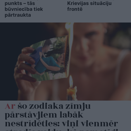
punkts – tās
Krievijas situāciju
būvniecība tiek
frontē
pārtraukta
Ar
šo zodiaka zīmju
pārstāvjiem labāk
nestrīdēties: viņi vienmēr