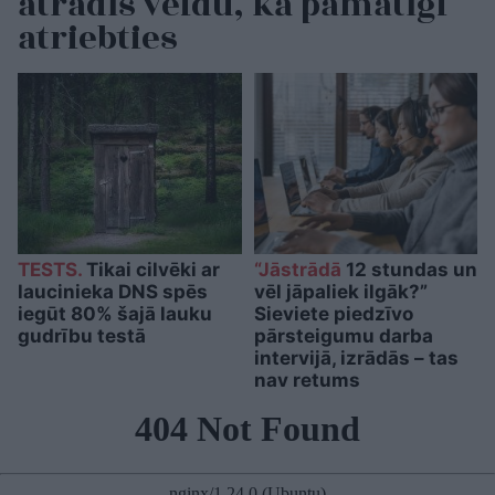
atradīs veidu, kā pamatīgi
atriebties
TESTS.
Tikai cilvēki ar
“Jāstrādā
12 stundas un
laucinieka DNS spēs
vēl jāpaliek ilgāk?”
iegūt 80% šajā lauku
Sieviete piedzīvo
gudrību testā
pārsteigumu darba
intervijā, izrādās – tas
nav retums