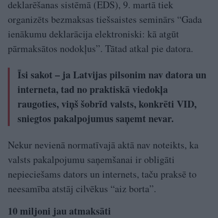
deklarēšanas sistēmā (EDS), 9. martā tiek
organizēts bezmaksas tiešsaistes seminārs “Gada
ienākumu deklarācija elektroniski: kā atgūt
pārmaksātos nodokļus”. Tātad atkal pie datora.
Īsi sakot – ja Latvijas pilsonim nav datora un
interneta, tad no praktiskā viedokļa
raugoties, viņš šobrīd valsts, konkrēti VID,
sniegtos pakalpojumus saņemt nevar.
Nekur nevienā normatīvajā aktā nav noteikts, ka
valsts pakalpojumu saņemšanai ir obligāti
nepieciešams dators un internets, taču praksē to
neesamība atstāj cilvēkus “aiz borta”.
10 miljoni jau atmaksāti