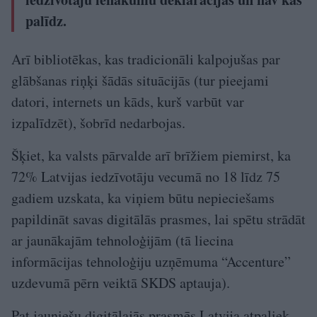
palīdz.
Arī bibliotēkas, kas tradicionāli kalpojušas par
glābšanas riņķi šādās situācijās (tur pieejami
datori, internets un kāds, kurš varbūt var
izpalīdzēt), šobrīd nedarbojas.
Šķiet, ka valsts pārvalde arī brīžiem piemirst, ka
72% Latvijas iedzīvotāju vecumā no 18 līdz 75
gadiem uzskata, ka viņiem būtu nepieciešams
papildināt savas digitālās prasmes, lai spētu strādāt
ar jaunākajām tehnoloģijām (tā liecina
informācijas tehnoloģiju uzņēmuma “Accenture”
uzdevumā pērn veiktā SKDS aptauja).
Pat jauniešu digitālajās prasmēs Latvija atpaliek