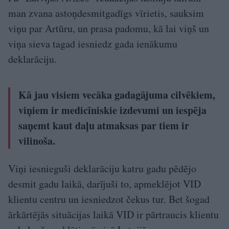
man zvana astoņdesmitgadīgs vīrietis, sauksim
viņu par Artūru, un prasa padomu, kā lai viņš un
viņa sieva tagad iesniedz gada ienākumu
deklarāciju.
Kā jau visiem vecāka gadagājuma cilvēkiem,
viņiem ir medicīniskie izdevumi un iespēja
saņemt kaut daļu atmaksas par tiem ir
vilinoša.
Viņi iesnieguši deklarāciju katru gadu pēdējo
desmit gadu laikā, darījuši to, apmeklējot VID
klientu centru un iesniedzot čekus tur. Bet šogad
ārkārtējās situācijas laikā VID ir pārtraucis klientu