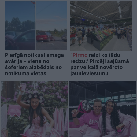
Pierīgā notikusi smaga
“Pirmo
reizi ko tādu
avārija – viens no
redzu.” Pircēji sajūsmā
šoferiem aizbēdzis no
par veikalā novēroto
notikuma vietas
jaunieviesumu