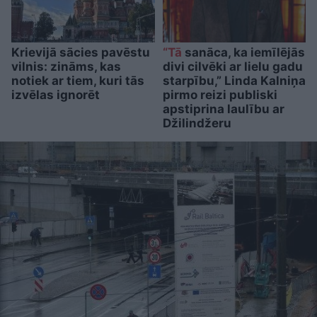
Krievijā sācies pavēstu
“Tā
sanāca, ka iemīlējās
vilnis: zināms, kas
divi cilvēki ar lielu gadu
notiek ar tiem, kuri tās
starpību,” Linda Kalniņa
izvēlas ignorēt
pirmo reizi publiski
apstiprina laulību ar
Džilindžeru