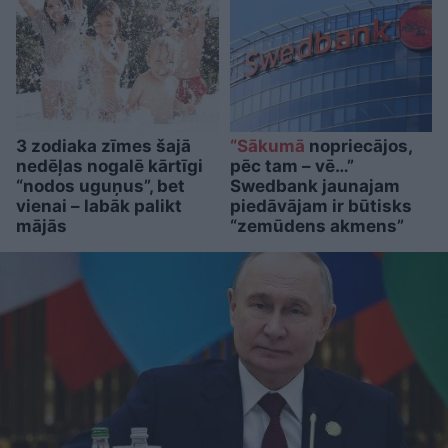
3 zodiaka zīmes šajā
“Sākumā
nopriecājos,
nedēļas nogalē kārtīgi
pēc tam – vē…”
“nodos uguņus”, bet
Swedbank jaunajam
vienai – labāk palikt
piedāvājam ir būtisks
mājās
“zemūdens akmens”