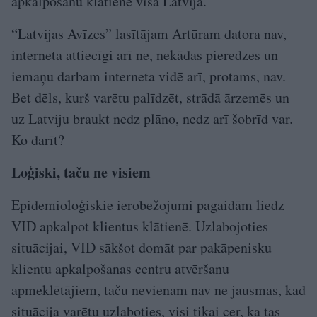
apkalpošanu klātienē visā Latvijā.
“Latvijas Avīzes” lasītājam Artūram datora nav,
interneta attiecīgi arī ne, nekādas pieredzes un
iemaņu darbam interneta vidē arī, protams, nav.
Bet dēls, kurš varētu palīdzēt, strādā ārzemēs un
uz Latviju braukt nedz plāno, nedz arī šobrīd var.
Ko darīt?
Loģiski, taču ne visiem
Epidemioloģiskie ierobežojumi pagaidām liedz
VID apkalpot klientus klātienē. Uzlabojoties
situācijai, VID sākšot domāt par pakāpenisku
klientu apkalpošanas centru atvēršanu
apmeklētājiem, taču nevienam nav ne jausmas, kad
situācija varētu uzlaboties, visi tikai cer, ka tas