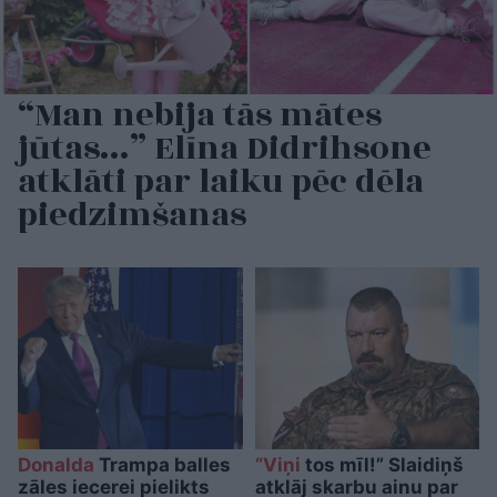
“Man nebija tās mātes
jūtas…” Elīna Didrihsone
atklāti par laiku pēc dēla
piedzimšanas
Donalda
Trampa balles
“Viņi
tos mīl!” Slaidiņš
zāles iecerei pielikts
atklāj skarbu ainu par