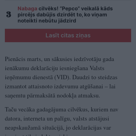
Nabaga
cilvēks! “Pepco” veikalā kāds
pircējs dabūjis dzirdēt to, ko viņam
noteikti nebūtu jādzird
Lasīt citas ziņas
Pienācis marts, un sākusies iedzīvotāju gada
ienākumu deklarāciju iesniegšana Valsts
ieņēmumu dienestā (VID). Daudzi to steidzas
izmantot attaisnoto izdevumu atgūšanai – lai
saņemtu pārmaksātā nodokļa atmaksu.
Taču vecāka gadagājuma cilvēkus, kuriem nav
datora, interneta un palīgu, valsts atstājusi
neapskaužamā situācijā, jo deklarācijas var