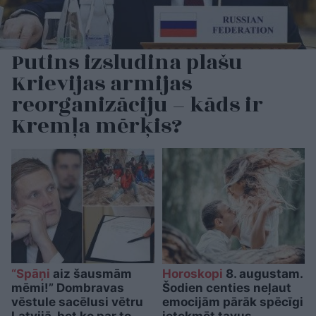
Putins izsludina plašu
Krievijas armijas
reorganizāciju – kāds ir
Kremļa mērķis?
“Spāņi
aiz šausmām
Horoskopi
8. augustam.
mēmi!” Dombravas
Šodien centies neļaut
vēstule sacēlusi vētru
emocijām pārāk spēcīgi