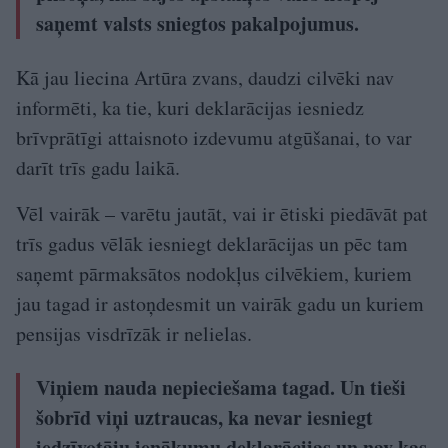
saņemt valsts sniegtos pakalpojumus.
Kā jau liecina Artūra zvans, daudzi cilvēki nav
informēti, ka tie, kuri deklarācijas iesniedz
brīvprātīgi attaisnoto izdevumu atgūšanai, to var
darīt trīs gadu laikā.
Vēl vairāk – varētu jautāt, vai ir ētiski piedāvāt pat
trīs gadus vēlāk iesniegt deklarācijas un pēc tam
saņemt pārmaksātos nodokļus cilvēkiem, kuriem
jau tagad ir astoņdesmit un vairāk gadu un kuriem
pensijas visdrīzāk ir nelielas.
Viņiem nauda nepieciešama tagad. Un tieši
šobrīd viņi uztraucas, ka nevar iesniegt
iedzīvotāju ienākumu deklarācijas un nav kas