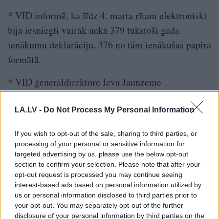
* VID informē, ka līdz 4. marta rītam elektroniski
bija iesniegti vairāk nekā 379 tūkstoši gada
ienākumu deklarāciju, 376 no tām ienākušas papīra
formātā.
* VID ģenerāldirektore Ieva Jaunzeme
informējusi, ka par marta pirmajās dienās
iesniegtajām deklarācijām kopā jau ir veikta 10
LA.LV -
Do Not Process My Personal Information
miljonu eiro atmaksa.
If you wish to opt-out of the sale, sharing to third parties, or
processing of your personal or sensitive information for
* Par deklarāciju iesniegšanu var konsultēties,
targeted advertising by us, please use the below opt-out
section to confirm your selection. Please note that after your
zvanot pa VID konsultatīvo tālruni 67120000.
opt-out request is processed you may continue seeing
interest-based ads based on personal information utilized by
us or personal information disclosed to third parties prior to
TĒMAS
your opt-out. You may separately opt-out of the further
disclosure of your personal information by third parties on the