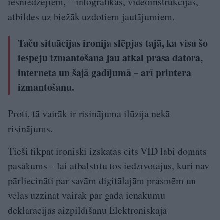
iesniedzējiem, – infografikas, videoinstrukcijas,
atbildes uz biežāk uzdotiem jautājumiem.
Taču situācijas ironija slēpjas tajā, ka visu šo
iespēju izmantošana jau atkal prasa datora,
interneta un šajā gadījumā – arī printera
izmantošanu.
Proti, tā vairāk ir risinājuma ilūzija nekā
risinājums.
Tieši tikpat ironiski izskatās cits VID labi domāts
pasākums – lai atbalstītu tos iedzīvotājus, kuri nav
pārliecināti par savām digitālajām prasmēm un
vēlas uzzināt vairāk par gada ienākumu
deklarācijas aizpildīšanu Elektroniskajā