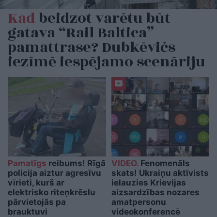
Kad
beidzot varētu būt
gatava “Rail Baltica”
pamattrase? Dubkēvičs
iezīmē iespējamo scenāriju
Pamatīgs
reibums! Rīgā
VIDEO.
Fenomenāls
policija aiztur agresīvu
skats! Ukraiņu aktīvists
vīrieti, kurš ar
ielauzies Krievijas
elektrisko riteņkrēslu
aizsardzības nozares
pārvietojās pa
amatpersonu
brauktuvi
videokonferencē