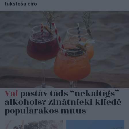
tūkstošu eiro
Vai
pastāv tāds “nekaitīgs”
alkohols? Zinātnieki kliedē
populārākos mītus