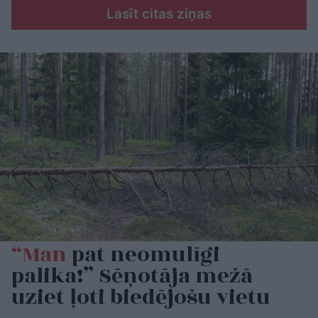
Lasīt citas ziņas
“Man
pat neomulīgi
palika!” Sēņotāja mežā
uziet ļoti biedējošu vietu