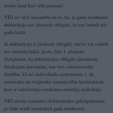
notiks kaut kad vēlā pavasarī.
VID arī vērš uzmanību uz to, ka, ja gada ienākumu
deklarācija nav jāsniedz obligāti, to var izdarīt trīs
gadu laikā.
Ja deklarācija ir jāsniedz obligāti, tad to var izdarīt
trīs mēnešu laikā, proti, līdz 1. jūnijam.
Jāatgādina, ka deklarācijas obligāti jāiesniedz
fiziskajām personām, kas veic saimniecisko
darbību, kā arī individuālo uzņēmumu, t. sk.
zemnieku un zvejnieku saimniecību īpašniekiem,
kuri ir iedzīvotāju ienākuma nodokļa maksātāji.
VID aicina izmantot elektroniskos pakalpojumus,
jo tādā veidā iesniedzot gada ienākumu