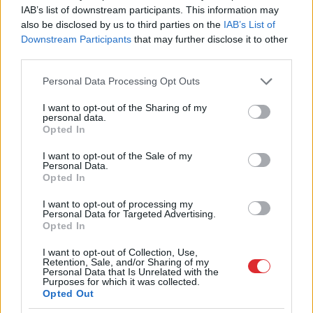
gada ienākumu deklarācija
ienākumu deklarācija
IAB’s list of downstream participants. This information may
also be disclosed by us to third parties on the
IAB’s List of
Valsts ieņēmumu dienests
Downstream Participants
that may further disclose it to other
third parties.
Please note that this website/app uses one or more Google
Personal Data Processing Opt Outs
services and may gather and store information including but
LA.LV Google ziņās
Pievienot
not limited to your visit or usage behaviour. You may click to
I want to opt-out of the Sharing of my
personal data.
grant or deny consent to Google and its third-party tags to
Opted In
use your data for below specified purposes in below Google
consent section.
SAISTĪTIE RAKSTI
I want to opt-out of the Sale of my
Personal Data.
Tuvojas
gada ienākumu
Opted In
deklarācijas iesniegšana: teju
puse iedzīvotāju nav informēti
I want to opt-out of processing my
Personal Data for Targeted Advertising.
par visām iespējām atgūt
Opted In
naudu
I want to opt-out of Collection, Use,
Retention, Sale, and/or Sharing of my
Gada ienākumu deklarācija –
Personal Data that Is Unrelated with the
Viss, kas par to jāzina!
Purposes for which it was collected.
Opted Out