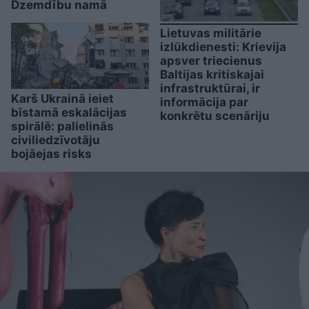
Dzemdību namā
Lietuvas militārie
izlūkdienesti: Krievija
apsver triecienus
Baltijas kritiskajai
infrastruktūrai, ir
Karš Ukrainā ieiet
informācija par
bīstamā eskalācijas
konkrētu scenāriju
spirālē: palielinās
civiliedzīvotāju
bojāejas risks