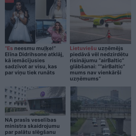
“Es
neesmu muļķe!”
Lietuviešu
uzņēmējs
Elīna Didrihsone atklāj,
piedāvā vēl nedzirdētu
kā iemācījusies
risinājumu “airBaltic”
sadzīvot ar visu, kas
glābšanai: “”airBaltic”
par viņu tiek runāts
mums nav vienkārši
uzņēmums”
NA prasīs veselības
ministra skaidrojumu
par palātu slēgšanu