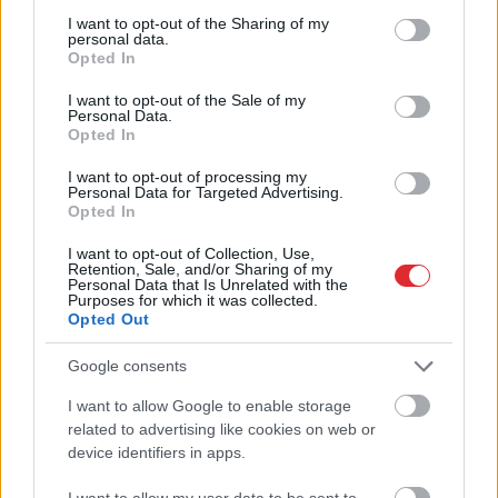
not limited to your visit or usage behaviour. You may click to
I want to opt-out of the Sharing of my
personal data.
grant or deny consent to Google and its third-party tags to
Opted In
use your data for below specified purposes in below Google
consent section.
I want to opt-out of the Sale of my
Personal Data.
Opted In
I want to opt-out of processing my
Priekules
traģēdijas
Mēness
aizsegs
Personal Data for Targeted Advertising.
lietā jauns pavērsiens:
gandrīz 80% Saules: 12.
Opted In
apcietinātā policista
augustā Latvijā
I want to opt-out of Collection, Use,
aizstāvis vērsies tiesā
gaidāms iespaidīgs
Retention, Sale, and/or Sharing of my
skats – ko tajā brīdī
Personal Data that Is Unrelated with the
varam piedzīvot?
Purposes for which it was collected.
Opted Out
Google consents
I want to allow Google to enable storage
Atcelt
Ziņot
related to advertising like cookies on web or
device identifiers in apps.
I want to allow my user data to be sent to