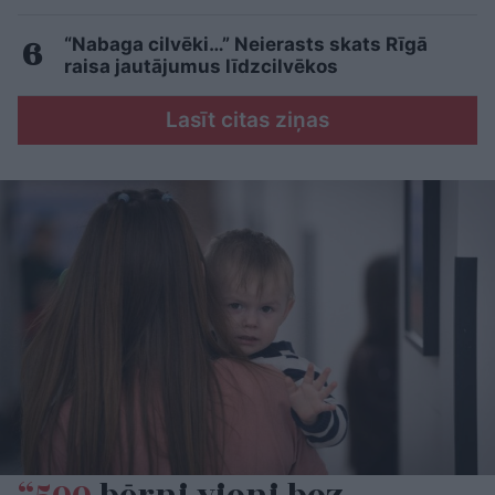
“Nabaga cilvēki…” Neierasts skats Rīgā
raisa jautājumus līdzcilvēkos
Lasīt citas ziņas