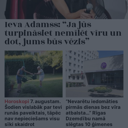
Ieva Adamss: “Ja jūs
turpināsiet nemīlēt vīru un
dot, jums būs vēzis”
Horoskopi
7. augustam.
“Nevarētu iedomāties
Šodien vislabāk par tevi
pirmās dienas bez vīra
runās paveiktais, tāpēc
atbalsta…” Rīgas
nav nepieciešams visu
Dzemdību namā
sīki skaidrot
slēgtas 10 ģimenes