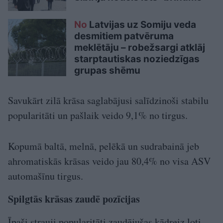
No
Latvijas uz Somiju veda
desmitiem patvēruma
meklētāju – robežsargi atklāj
starptautiskas noziedzīgas
grupas shēmu
Savukārt zilā krāsa saglabājusi salīdzinoši stabilu
popularitāti un pašlaik veido 9,1% no tirgus.
Kopumā baltā, melnā, pelēkā un sudrabainā jeb
ahromatiskās krāsas veido jau 80,4% no visa ASV
automašīnu tirgus.
Spilgtās krāsas zaudē pozīcijas
Īpaši strauji popularitāti zaudējušas kādreiz ļoti