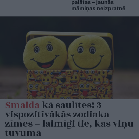
palātas – jaunās
māmiņas neizpratnē
Smaida
kā saulītes! 3
vispozitīvākās zodiaka
zīmes – laimīgi tie, kas viņu
tuvumā