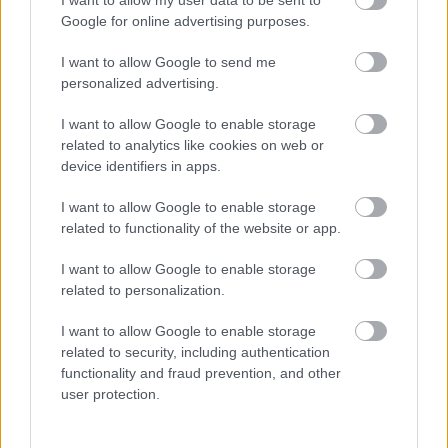
Google for online advertising purposes.
I want to allow Google to send me
personalized advertising.
Solīja lētāku dīzeļdegvielu,
I want to allow Google to enable storage
related to analytics like cookies on web or
bet cerētais izpalika: tagad
device identifiers in apps.
atklājies, kas patiesībā
I want to allow Google to enable storage
notika ar cenām
related to functionality of the website or app.
I want to allow Google to enable storage
related to personalization.
I want to allow Google to enable storage
related to security, including authentication
functionality and fraud prevention, and other
user protection.
“Nabaga cilvēki…”
“Četras
ar pusi stundas