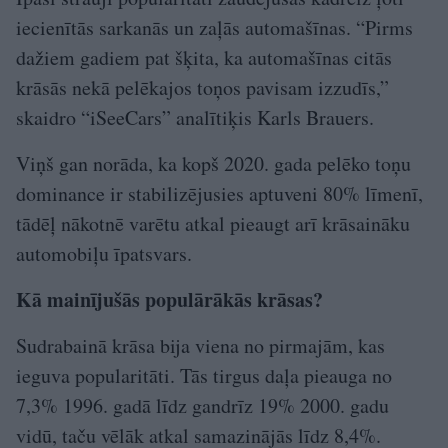
iecienītās sarkanās un zaļās automašīnas. “Pirms
dažiem gadiem pat šķita, ka automašīnas citās
krāsās nekā pelēkajos toņos pavisam izzudīs,”
skaidro “iSeeCars” analītiķis Karls Brauers.
Viņš gan norāda, ka kopš 2020. gada pelēko toņu
dominance ir stabilizējusies aptuveni 80% līmenī,
tādēļ nākotnē varētu atkal pieaugt arī krāsaināku
automobiļu īpatsvars.
Kā mainījušās populārākās krāsas?
Sudrabainā krāsa bija viena no pirmajām, kas
ieguva popularitāti. Tās tirgus daļa pieauga no
7,3% 1996. gadā līdz gandrīz 19% 2000. gadu
vidū, taču vēlāk atkal samazinājās līdz 8,4%.