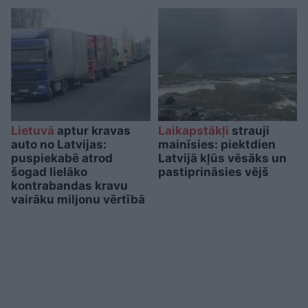
Lietuvā
aptur kravas
Laikapstākļi
strauji
auto no Latvijas:
mainīsies: piektdien
puspiekabē atrod
Latvijā kļūs vēsāks un
šogad lielāko
pastiprināsies vējš
kontrabandas kravu
vairāku miljonu vērtībā