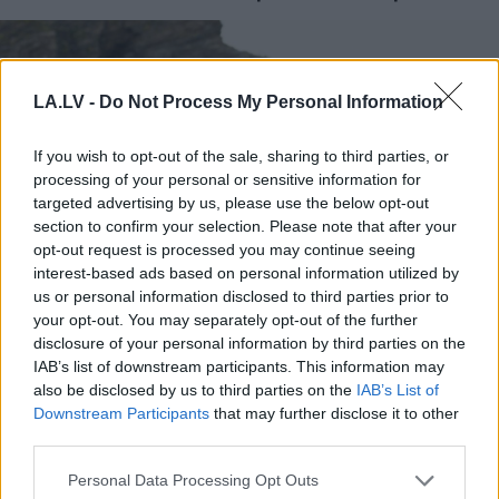
LA.LV -
Do Not Process My Personal Information
If you wish to opt-out of the sale, sharing to third parties, or
processing of your personal or sensitive information for
targeted advertising by us, please use the below opt-out
section to confirm your selection. Please note that after your
opt-out request is processed you may continue seeing
interest-based ads based on personal information utilized by
us or personal information disclosed to third parties prior to
your opt-out. You may separately opt-out of the further
Ārsti
nosauc četrus augļus
disclosure of your personal information by third parties on the
ar kuru ēšanu pēc 45 gadu
IAB’s list of downstream participants. This information may
vecuma nevajadzētu
also be disclosed by us to third parties on the
IAB’s List of
Downstream Participants
that may further disclose it to other
pārlieku aizrauties
third parties.
Please note that this website/app uses one or more Google
Personal Data Processing Opt Outs
services and may gather and store information including but