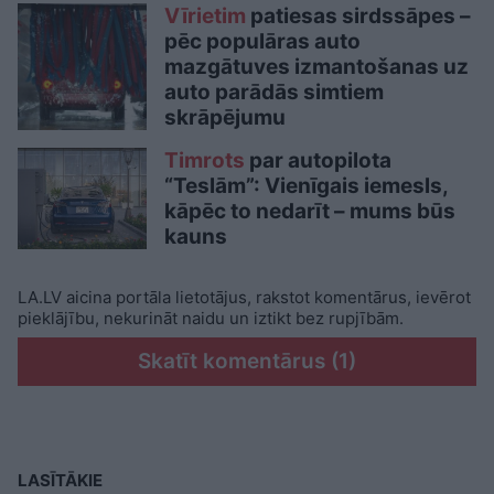
Vīrietim
patiesas sirdssāpes –
pēc populāras auto
mazgātuves izmantošanas uz
auto parādās simtiem
skrāpējumu
Timrots
par autopilota
“Teslām”: Vienīgais iemesls,
kāpēc to nedarīt – mums būs
kauns
LA.LV aicina portāla lietotājus, rakstot komentārus, ievērot
pieklājību, nekurināt naidu un iztikt bez rupjībām.
Skatīt komentārus (1)
LASĪTĀKIE