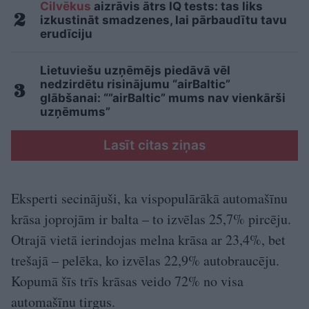
Cilvēkus
aizrāvis ātrs IQ tests: tas liks
izkustināt smadzenes, lai pārbaudītu tavu
erudīciju
Lietuviešu uzņēmējs piedāvā vēl
nedzirdētu risinājumu “airBaltic”
glābšanai: “”airBaltic” mums nav vienkārši
uzņēmums”
Lasīt citas ziņas
Eksperti secinājuši, ka vispopulārākā automašīnu
krāsa joprojām ir balta – to izvēlas 25,7% pircēju.
Otrajā vietā ierindojas melna krāsa ar 23,4%, bet
trešajā – pelēka, ko izvēlas 22,9% autobraucēju.
Kopumā šīs trīs krāsas veido 72% no visa
automašīnu tirgus.