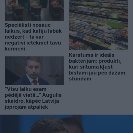
Speciālisti nosauc
laikus, kad kafiju labāk
nedzert – tā var
negatīvi ietekmēt tavu
ķermeni
Karstums ir ideāls
baktērijām: produkti,
kuri siltumā kļūst
bīstami jau pēc dažām
stundām
“Visu laiku esam
pēdējā vietā…” Augulis
skaidro, kāpēc Latvija
joprojām atpaliek