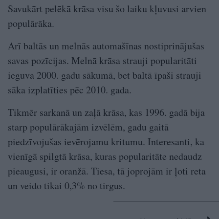
Savukārt pelēkā krāsa visu šo laiku kļuvusi arvien
populārāka.
Arī baltās un melnās automašīnas nostiprinājušas
savas pozīcijas. Melnā krāsa strauji popularitāti
ieguva 2000. gadu sākumā, bet baltā īpaši strauji
sāka izplatīties pēc 2010. gada.
Tikmēr sarkanā un zaļā krāsa, kas 1996. gadā bija
starp populārākajām izvēlēm, gadu gaitā
piedzīvojušas ievērojamu kritumu. Interesanti, ka
vienīgā spilgtā krāsa, kuras popularitāte nedaudz
pieaugusi, ir oranžā. Tiesa, tā joprojām ir ļoti reta
un veido tikai 0,3% no tirgus.