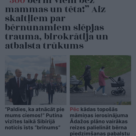
“500
bērni vieni bez
mammas un tēta!” Aiz
skaitļiem par
bērnunamiem slēpjas
trauma, birokrātija un
atbalsta trūkums
“Paldies, ka atnācāt pie
Pēc
kādas topošās
mums ciemos!” Putina
māmiņas ierosinājuma
vizītes laikā Sibīrijā
Ādažos plāno vairākas
noticis īsts “brīnums”
reizes palielināt bērna
piedzimšanas pabalstu