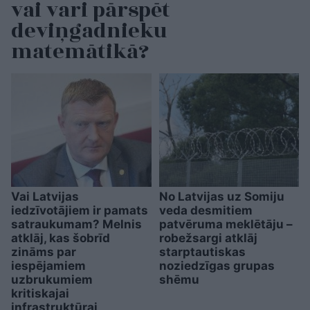
vai vari pārspēt
deviņgadnieku
matemātikā?
Vai Latvijas
No Latvijas uz Somiju
iedzīvotājiem ir pamats
veda desmitiem
satraukumam? Melnis
patvēruma meklētāju –
atklāj, kas šobrīd
robežsargi atklāj
zināms par
starptautiskas
iespējamiem
noziedzīgas grupas
uzbrukumiem
shēmu
kritiskajai
infrastruktūrai