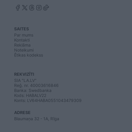
SAITES
Par mums
Kontakti
Reklāma
Noteikumi
Ētikas kodekss
REKVIZĪTI
SIA "LA.LV"
Reģ. nr. 40003616846
Banka: Swedbanka
Kods: HABALV22
Konts: LV64HABA0551043479309
ADRESE
Blaumaņa 32 - 1A, Rīga