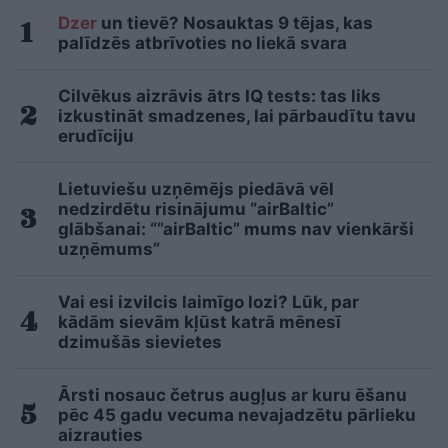
Dzer
un tievē? Nosauktas 9 tējas, kas
palīdzēs atbrīvoties no liekā svara
Cilvēkus aizrāvis ātrs IQ tests: tas liks
izkustināt smadzenes, lai pārbaudītu tavu
erudīciju
Lietuviešu uzņēmējs piedāvā vēl
nedzirdētu risinājumu “airBaltic”
glābšanai: “”airBaltic” mums nav vienkārši
uzņēmums”
Vai esi izvilcis laimīgo lozi? Lūk, par
kādām sievām kļūst katrā mēnesī
dzimušās sievietes
Ārsti nosauc četrus augļus ar kuru ēšanu
pēc 45 gadu vecuma nevajadzētu pārlieku
aizrauties