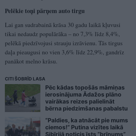
Pelēkie toņi pārņem auto tirgu
Lai gan sudrabainā krāsa 30 gadu laikā kļuvusi
tikai nedaudz populārāka – no 7,3% līdz 8,4%,
pelēkā piedzīvojusi strauju izrāvienu. Tās tirgus
daļa pieaugusi no vien 3,6% līdz 22,9%, gandrīz
panākot melno krāsu.
CITI ŠOBRĪD LASA
Pēc kādas topošās māmiņas
ierosinājuma Ādažos plāno
vairākas reizes palielināt
bērna piedzimšanas pabalstu
“Paldies, ka atnācāt pie mums
ciemos!” Putina vizītes laikā
Sibīrijā noticis īsts “brīnums”