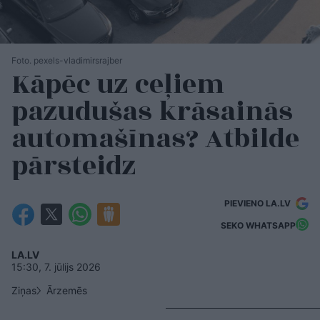
Foto. pexels-vladimirsrajber
Kāpēc uz ceļiem
pazudušas krāsainās
automašīnas? Atbilde
pārsteidz
PIEVIENO LA.LV
SEKO WHATSAPP
LA.LV
15:30, 7. jūlijs 2026
Ziņas
Ārzemēs