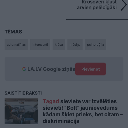
Krosoveri kļūst
arvien pelēcīgāki
TĒMAS
automašīnas
interesanti
krāsa
māsiņa
psiholoģija
LA.LV Google ziņās
Pievienot
SAISTĪTIE RAKSTI
Tagad
sieviete var izvēlēties
sievieti! “Bolt” jaunievedums
kādam šķiet prieks, bet citam –
diskriminācija