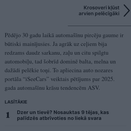
Krosoveri kļūst
arvien pelēcīgāki
Pēdējo 30 gadu laikā automašīnu pircēju gaume ir
būtiski mainījusies. Ja agrāk uz ceļiem bija
redzams daudz sarkanu, zaļu un citu spilgtu
automobiļu, tad šobrīd dominē balta, melna un
dažādi pelēkie toņi. To apliecina auto nozares
portāla “iSeeCars” veiktais pētījums par 2025.
gada automašīnu krāsu tendencēm ASV.
LASĪTĀKIE
Dzer un tievē? Nosauktas 9 tējas, kas
palīdzēs atbrīvoties no liekā svara