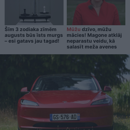
Šīm 3 zodiaka zīmēm
Mūžu
dzīvo, mūžu
augusts būs īsts murgs
mācies! Magone atklāj
– esi gatavs jau tagad!
neparastu veidu, kā
salasīt meža avenes