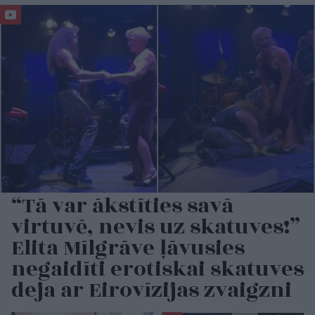
“Tā var ākstīties savā
virtuvē, nevis uz skatuves!”
Elita Mīlgrāve ļāvusies
negaidīti erotiskai skatuves
deja ar Eirovīzijas zvaigzni