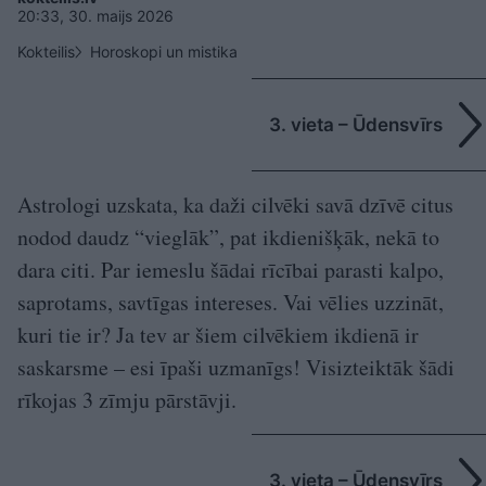
20:33, 30. maijs 2026
Kokteilis
Horoskopi un mistika
3. vieta – Ūdensvīrs
Astrologi uzskata, ka daži cilvēki savā dzīvē citus
nodod daudz “vieglāk”, pat ikdienišķāk, nekā to
dara citi. Par iemeslu šādai rīcībai parasti kalpo,
saprotams, savtīgas intereses. Vai vēlies uzzināt,
kuri tie ir? Ja tev ar šiem cilvēkiem ikdienā ir
saskarsme – esi īpaši uzmanīgs! Visizteiktāk šādi
rīkojas 3 zīmju pārstāvji.
3. vieta – Ūdensvīrs