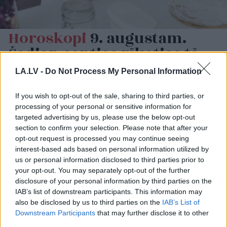
Horoskopi
9. augustam.
Šodien centies rīkoties tā,
kā tev pašam šķiet pareizi
LA.LV -
Do Not Process My Personal Information
If you wish to opt-out of the sale, sharing to third parties, or
processing of your personal or sensitive information for
targeted advertising by us, please use the below opt-out
section to confirm your selection. Please note that after your
opt-out request is processed you may continue seeing
interest-based ads based on personal information utilized by
us or personal information disclosed to third parties prior to
your opt-out. You may separately opt-out of the further
“Man
nebija tās mātes
“Tā sanāca, ka iemīlējās
disclosure of your personal information by third parties on the
jūtas…” Elīna
divi cilvēki ar lielu gadu
IAB’s list of downstream participants. This information may
Didrihsone atklāti par
starpību,” Linda Kalniņa
also be disclosed by us to third parties on the
IAB’s List of
laiku pēc dēla
pirmo reizi publiski
Downstream Participants
that may further disclose it to other
piedzimšanas
apstiprina laulību ar
third parties.
Džilindžeru