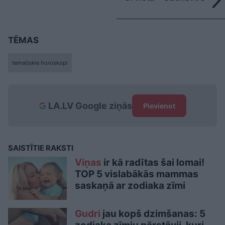
TĒMAS
tematiskie horoskopi
LA.LV Google ziņās
Pievienot
SAISTĪTIE RAKSTI
Viņas
ir kā radītas šai lomai!
TOP 5 vislabākās mammas
saskaņā ar zodiaka zīmi
Gudri
jau kopš dzimšanas: 5