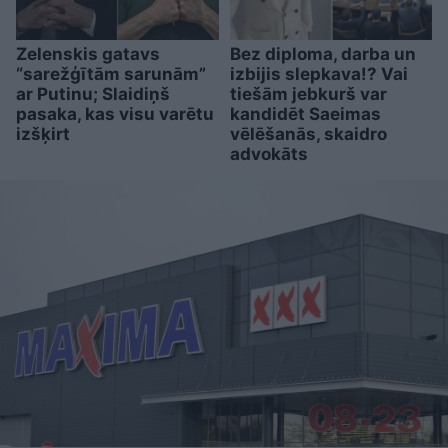
Zelenskis gatavs
Bez diploma, darba un
“sarežģītām sarunām”
izbijis slepkava!? Vai
ar Putinu; Slaidiņš
tiešām jebkurš var
pasaka, kas visu varētu
kandidēt Saeimas
izšķirt
vēlēšanās, skaidro
advokāts