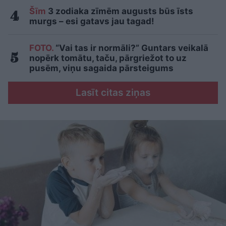
Šīm
3 zodiaka zīmēm augusts būs īsts
murgs – esi gatavs jau tagad!
FOTO.
“Vai tas ir normāli?” Guntars veikalā
nopērk tomātu, taču, pārgriežot to uz
pusēm, viņu sagaida pārsteigums
Lasīt citas ziņas