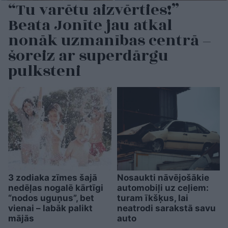
“Tu varētu aizvērties!”
Beata Jonīte jau atkal
nonāk uzmanības centrā –
šoreiz ar superdārgu
pulksteni
3 zodiaka zīmes šajā
Nosaukti nāvējošākie
nedēļas nogalē kārtīgi
automobiļi uz ceļiem:
“nodos uguņus”, bet
turam īkšķus, lai
vienai – labāk palikt
neatrodi sarakstā savu
mājās
auto