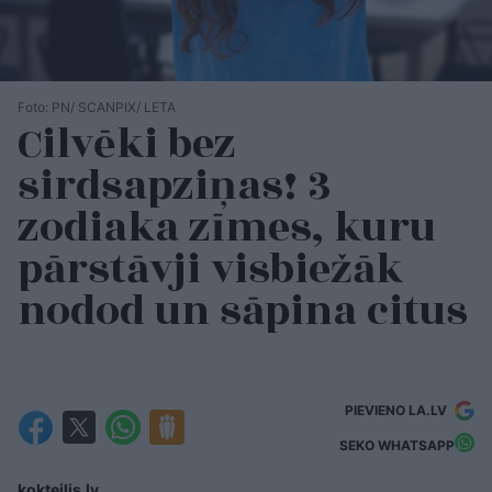
Foto: PN/ SCANPIX/ LETA
Cilvēki bez
sirdsapziņas! 3
zodiaka zīmes, kuru
pārstāvji visbiežāk
nodod un sāpina citus
PIEVIENO LA.LV
SEKO WHATSAPP
kokteilis.lv