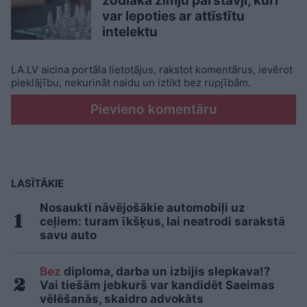
zodiaka zīmju pārstāvji, kuri
var lepoties ar attīstītu
intelektu
LA.LV aicina portāla lietotājus, rakstot komentārus, ievērot
pieklājību, nekurināt naidu un iztikt bez rupjībām.
Pievieno komentāru
LASĪTĀKIE
Nosaukti nāvējošākie automobiļi uz
ceļiem: turam īkšķus, lai neatrodi sarakstā
savu auto
Bez
diploma, darba un izbijis slepkava!?
Vai tiešām jebkurš var kandidēt Saeimas
vēlēšanās, skaidro advokāts