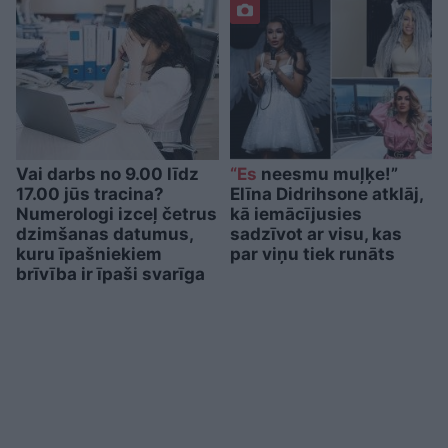
Vai darbs no 9.00 līdz
“Es
neesmu muļķe!”
17.00 jūs tracina?
Elīna Didrihsone atklāj,
Numerologi izceļ četrus
kā iemācījusies
dzimšanas datumus,
sadzīvot ar visu, kas
kuru īpašniekiem
par viņu tiek runāts
brīvība ir īpaši svarīga