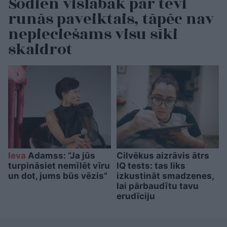
Šodien vislabāk par tevi
runās paveiktais, tāpēc nav
nepieciešams visu sīki
skaidrot
Ieva
Adamss: “Ja jūs
Cilvēkus aizrāvis ātrs
turpināsiet nemīlēt vīru
IQ tests: tas liks
un dot, jums būs vēzis”
izkustināt smadzenes,
lai pārbaudītu tavu
erudīciju