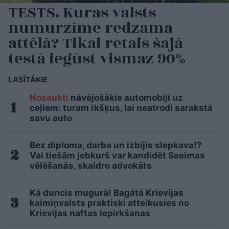
TESTS. Kuras valsts
numurzīme redzama
attēlā? Tikai retais šajā
testā iegūst vismaz 90%
LASĪTĀKIE
Nosaukti
nāvējošākie automobiļi uz
ceļiem: turam īkšķus, lai neatrodi sarakstā
savu auto
Bez diploma, darba un izbijis slepkava!?
Vai tiešām jebkurš var kandidēt Saeimas
vēlēšanās, skaidro advokāts
Kā duncis mugurā! Bagātā Krievijas
kaimiņvalsts praktiski atteikusies no
Krievijas naftas iepirkšanas