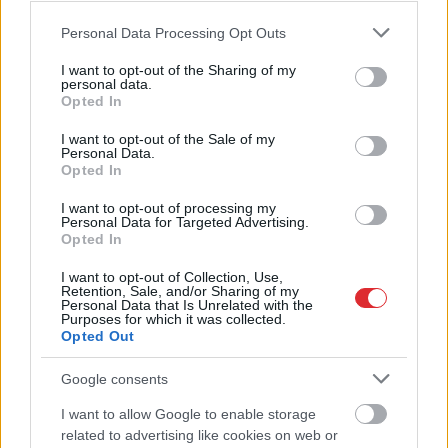
Please note that this website/app uses one or more Google
Personal Data Processing Opt Outs
services and may gather and store information including but
not limited to your visit or usage behaviour. You may click to
I want to opt-out of the Sharing of my
personal data.
grant or deny consent to Google and its third-party tags to
Opted In
use your data for below specified purposes in below Google
consent section.
I want to opt-out of the Sale of my
Personal Data.
Opted In
I want to opt-out of processing my
Personal Data for Targeted Advertising.
Opted In
I want to opt-out of Collection, Use,
Retention, Sale, and/or Sharing of my
Ar
šo zodiaka zīmju
Personal Data that Is Unrelated with the
Purposes for which it was collected.
pārstāvjiem labāk
Opted Out
nestrīdēties: viņi vienmēr
Google consents
atradīs veidu, kā pamatīgi
atriebties
I want to allow Google to enable storage
Atcelt
Ziņot
related to advertising like cookies on web or