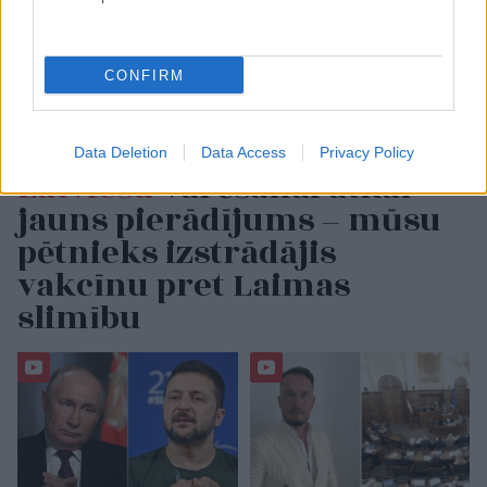
CONFIRM
Data Deletion
Data Access
Privacy Policy
Latviešu
varēšanai atkal
jauns pierādījums – mūsu
pētnieks izstrādājis
vakcīnu pret Laimas
slimību