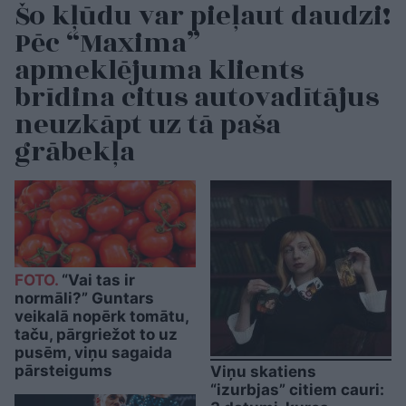
Šo kļūdu var pieļaut daudzi!
Pēc “Maxima”
apmeklējuma klients
brīdina citus autovadītājus
neuzkāpt uz tā paša
grābekļa
FOTO.
“Vai tas ir
normāli?” Guntars
veikalā nopērk tomātu,
taču, pārgriežot to uz
pusēm, viņu sagaida
pārsteigums
Viņu skatiens
“izurbjas” citiem cauri: