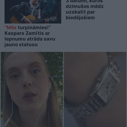
3 datumi, kuros
dzimušos mēdz
uzskatīt par
biedējošiem
“Mēs
turpināmies!”
Kaspars Zemītis ar
lepnumu atrāda savu
jauno statusu