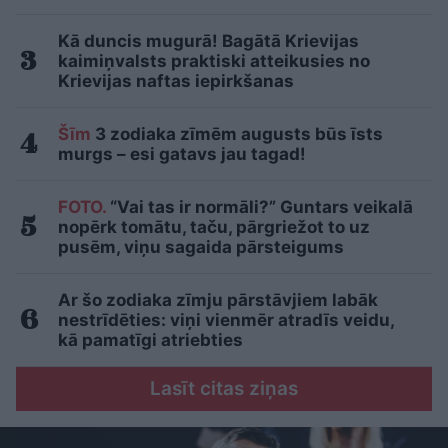
Kā duncis mugurā! Bagātā Krievijas
kaimiņvalsts praktiski atteikusies no
Krievijas naftas iepirkšanas
Šīm
3 zodiaka zīmēm augusts būs īsts
murgs – esi gatavs jau tagad!
FOTO.
“Vai tas ir normāli?” Guntars veikalā
nopērk tomātu, taču, pārgriežot to uz
pusēm, viņu sagaida pārsteigums
Ar šo zodiaka zīmju pārstāvjiem labāk
nestrīdēties: viņi vienmēr atradīs veidu,
kā pamatīgi atriebties
Lasīt citas ziņas