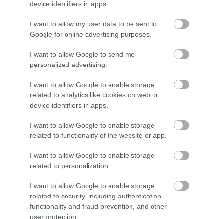
device identifiers in apps.
I want to allow my user data to be sent to
Google for online advertising purposes.
I want to allow Google to send me
personalized advertising.
I want to allow Google to enable storage
“Trīs komisijas vienai
Horoskopi
8. augustam.
related to analytics like cookies on web or
biļetei – vai drīz būs arī
Šodien centies neļaut
device identifiers in apps.
ceturtā?” Kultūras
emocijām pārāk spēcīgi
baudītāji ir patiesi
ietekmēt tavus
I want to allow Google to enable storage
nikni, kur beigās
lēmumus
related to functionality of the website or app.
“nostājas” pirkuma
cena
I want to allow Google to enable storage
related to personalization.
I want to allow Google to enable storage
related to security, including authentication
functionality and fraud prevention, and other
user protection.