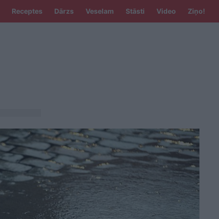
Receptes
Dārzs
Veselam
Stāsti
Video
Ziņo!