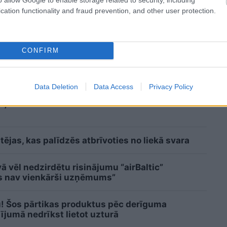
cation functionality and fraud prevention, and other user protection.
sts: tas liks izkustināt smadzenes, lai
CONFIRM
i? Lūk, par kādām sievām kļūst katrā mēnesī
Data Deletion
Data Access
Privacy Policy
kšņi atskan Raimonda Paula mūzika! Pie
ējas, kas palīdzēs atbrīvoties no liekā svara
 vēl nedzirdētu risinājumu “airBaltic”
ms nav vienkārši uzņēmums”
u! Šos pārtikas produktus pēc derīguma
jumā nedrīkst lietot uzturā