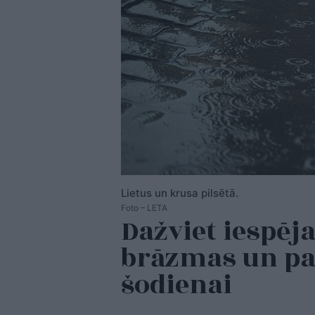
Lietus un krusa pilsētā.
Foto – LETA
Dažviet iespēj
brāzmas un pat
šodienai