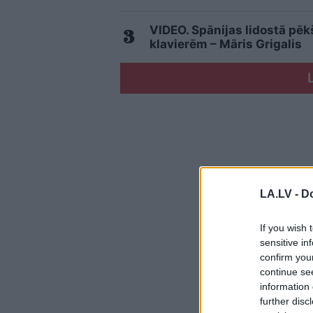
VIDEO. Spānijas lidostā pē
klavierēm – Māris Grigalis
LA.LV -
Do
If you wish 
sensitive in
confirm you
continue se
information 
further disc