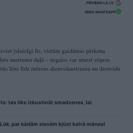
PIEVIENO LA.LV
SEKO WHATSAPP
zviet īslaicīgi līs, vietām gaidāmas pērkona
lsts austrumu daļā – negaiss var atnest stipras
 būs lēns līdz mērens dienvidaustrumu un dienvidu
sts: tas liks izkustināt smadzenes, lai
i? Lūk, par kādām sievām kļūst katrā mēnesī