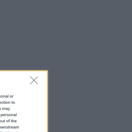
sonal or
ection to
ou may
 personal
out of the
 downstream