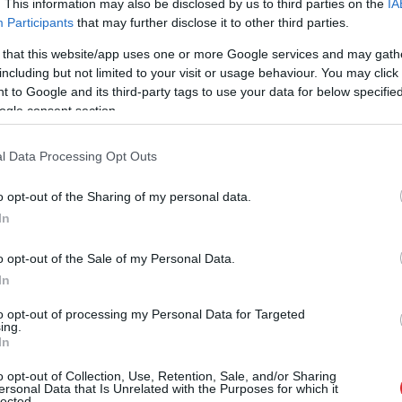
. This information may also be disclosed by us to third parties on the
IA
Participants
that may further disclose it to other third parties.
tdien gaidāma no +12 grādiem vietām Kurzemes
 that this website/app uses one or more Google services and may gath
including but not limited to your visit or usage behaviour. You may click 
s austrumu novados.
 to Google and its third-party tags to use your data for below specifi
ogle consent section.
l Data Processing Opt Outs
o opt-out of the Sharing of my personal data.
In
ogle ziņās
Pievienot
o opt-out of the Sale of my Personal Data.
In
to opt-out of processing my Personal Data for Targeted
ing.
In
o opt-out of Collection, Use, Retention, Sale, and/or Sharing
ersonal Data that Is Unrelated with the Purposes for which it
lected.