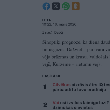
LETA
10:22, 16. maijs 2026
Ziņas
Dabā
Sinoptiķi prognozē, ka dienā daud
lietusgāzes. Dažviet – pārsvarā va
vēja brāzmas un krusu. Valdošais
vējš, Kurzemē – rietumu vējš.
LASĪTĀKIE
Cilvēkus
aizrāvis ātrs IQ te
pārbaudītu tavu erudīciju
Vai
esi izvilcis laimīgo loz
dzimušās sievietes