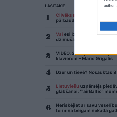
authenti
LASĪTĀKIE
Cilvēkus
aizrāvis ātrs IQ te
pārbaudītu tavu erudīciju
Vai
esi izvilcis laimīgo loz
dzimušās sievietes
VIDEO. Spānijas lidostā pē
klavierēm – Māris Grigalis
Dzer un tievē? Nosauktas 9 t
Lietuviešu
uzņēmējs piedāvā
glābšanai: “”airBaltic” mu
Neriskējiet ar savu veselīb
termiņa beigām nekādā gadī