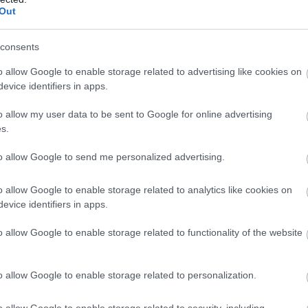
Out
Atcelt
Ziņot
consents
o allow Google to enable storage related to advertising like cookies on
dzamie prāta
8
produkti, par kuriem
evice identifiers in apps.
idnieki: 3 ikdienas
pat nenojauti, ka tos
dumi, kas būtiski
var arī grilēt; piemēram,
o allow my user data to be sent to Google for online advertising
j jūsu intelekta
arbūzu. Gaļa – tas vairs
s.
ni
nav stilīgi
to allow Google to send me personalized advertising.
o allow Google to enable storage related to analytics like cookies on
evice identifiers in apps.
 komentārus, ievērot pieklājību, nekurināt naidu un iztikt
o allow Google to enable storage related to functionality of the website
evieno komentāru
o allow Google to enable storage related to personalization.
o allow Google to enable storage related to security, including