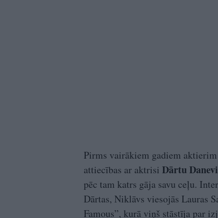
Pirms vairākiem gadiem aktierim
Dārtu Danev
attiecības ar aktrisi
pēc tam katrs gāja savu ceļu. Inte
Dārtas, Niklāvs viesojās Lauras 
Famous”, kurā viņš stāstīja par iz