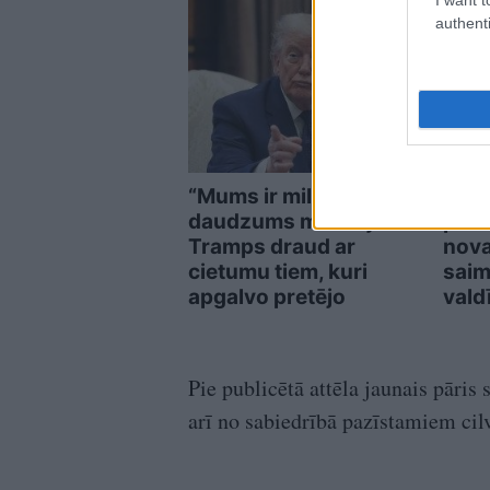
authenti
“Mums ir milzīgs
“Viņ
daudzums munīcijas!”
prie
Tramps draud ar
nova
cietumu tiem, kuri
saim
apgalvo pretējo
vald
Pie publicētā attēla jaunais pāri
arī no sabiedrībā pazīstamiem cil