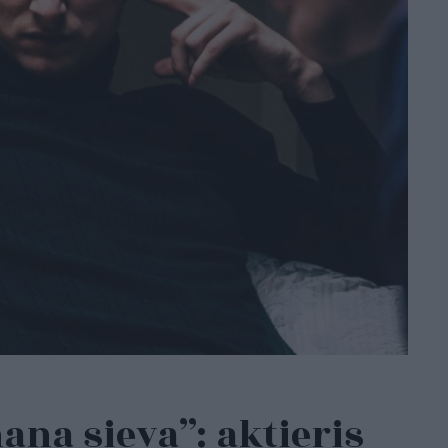
ana sieva”: aktieris