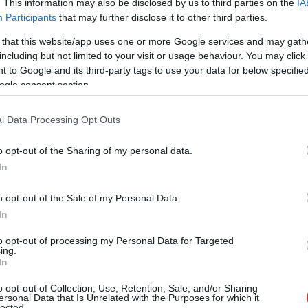
. This information may also be disclosed by us to third parties on the
IA
Participants
that may further disclose it to other third parties.
 that this website/app uses one or more Google services and may gath
including but not limited to your visit or usage behaviour. You may click 
 to Google and its third-party tags to use your data for below specifi
ogle consent section.
jis: “Es un mana sieva Lolita Kurpniece”.
l Data Processing Opt Outs
o opt-out of the Sharing of my personal data.
In
o opt-out of the Sale of my Personal Data.
In
to opt-out of processing my Personal Data for Targeted
ing.
In
o opt-out of Collection, Use, Retention, Sale, and/or Sharing
ersonal Data that Is Unrelated with the Purposes for which it
lected.