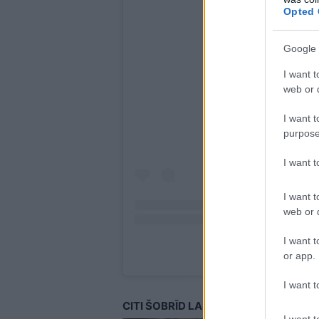
Opted 
Google 
View this post
I want t
web or d
I want t
purpose
I want 
I want t
web or d
I want t
A post shared by Niklav
or app.
I want t
CITI ŠOBRĪD LASA
I want t