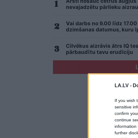
Ārsti nosauc četrus augļus
nevajadzētu pārlieku aizrau
Vai darbs no 9.00 līdz 17.00
dzimšanas datumus, kuru īpa
Cilvēkus aizrāvis ātrs IQ te
pārbaudītu tavu erudīciju
LA.LV -
Do
If you wish 
sensitive in
confirm you
continue se
information 
further disc