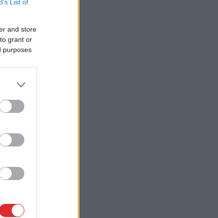
B’s List of
er and store
to grant or
ed purposes