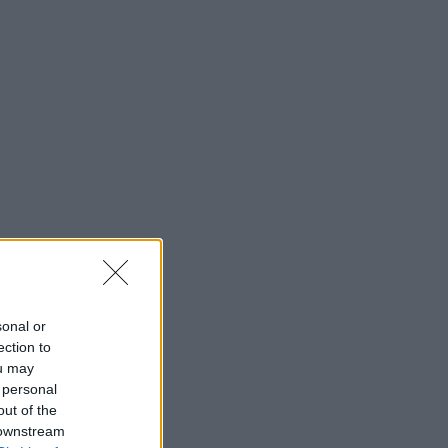
sonal or
ection to
ou may
 personal
out of the
 downstream