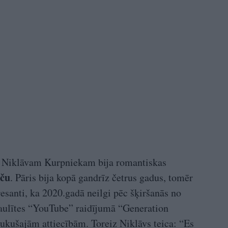
 Niklāvam Kurpniekam bija romantiskas
iču
. Pāris bija kopā gandrīz četrus gadus, tomēr
resanti, ka 2020.gadā neilgi pēc šķiršanās no
Saulītes “YouTube” raidījumā “Generation
jukušajām attiecībām. Toreiz Niklāvs teica: “Es