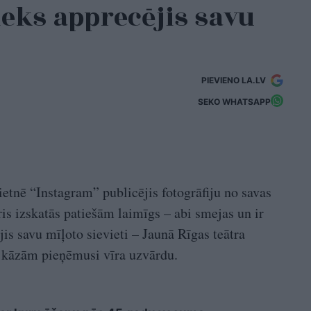
eks apprecējis savu
PIEVIENO LA.LV
SEKO WHATSAPP
etnē “Instagram” publicējis fotogrāfiju no savas
is izskatās patiešām laimīgs – abi smejas un ir
is savu mīļoto sievieti – Jaunā Rīgas teātra
c kāzām pieņēmusi vīra uzvārdu.