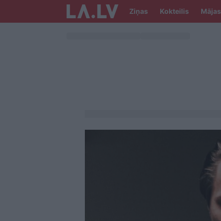
Ziņas
Kokteilis
Mājas