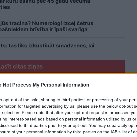
 ar kuru ēšanu pēc 45 gadu vecuma
ties
 jūs tracina? Numerologi izceļ četrus
šniekiem brīvība ir īpaši svarīga
sts: tas liks izkustināt smadzenes, lai
Lasīt citas ziņas
 Not Process My Personal Information
to opt-out of the sale, sharing to third parties, or processing of your per
formation for targeted advertising by us, please use the below opt-out s
r selection. Please note that after your opt-out request is processed y
eing interest-based ads based on personal information utilized by us or
disclosed to third parties prior to your opt-out. You may separately opt-
losure of your personal information by third parties on the IAB’s list of