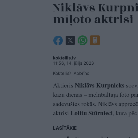
Niklāvs Kurpni
mīļoto aktrisi
kokteilis.lv
11:56, 14. jūlijs 2023
Kokteilis
Apbrīno
Niklāvs Kurpnieks
Aktieris
socvi
kāzu dienas – melnbaltajā foto pār
sadevušies rokās. Niklāvs apprecēj
Lolitu Stūrnieci
aktrisi
, kura pē
LASĪTĀKIE