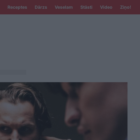
Receptes
Dārzs
Veselam
Stāsti
Video
Ziņo!