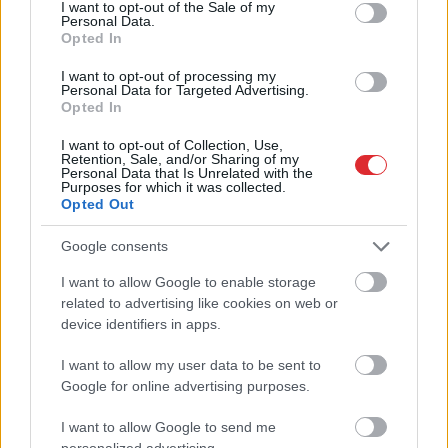
consent section.
I want to opt-out of the Sale of my
Personal Data.
FOTO. “Vai tas ir normāli?”
Opted In
Guntars veikalā nopērk
I want to opt-out of processing my
tomātu, taču, pārgriežot to
Personal Data for Targeted Advertising.
Opted In
uz pusēm, viņu sagaida
pārsteigums
I want to opt-out of Collection, Use,
Retention, Sale, and/or Sharing of my
Personal Data that Is Unrelated with the
Purposes for which it was collected.
Opted Out
Google consents
I want to allow Google to enable storage
Atcelt
Ziņot
related to advertising like cookies on web or
device identifiers in apps.
I want to allow my user data to be sent to
Viņu skatiens
TESTS. Ja vari izlasīt
“izurbjas” citiem cauri:
vārdus, kas apgriezti
Google for online advertising purposes.
3 datumi, kuros
augšpēdus, ar tevi
dzimušos mēdz
pagaidām viss ir
I want to allow Google to send me
uzskatīt par
kārtībā
personalized advertising.