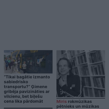
“Tikai bagātie izmanto
sabiedrisko
transportu?” Ģimene
gribēja pavizināties ar
vilcienu, bet biļešu
cena lika pārdomāt
Miris
rokmūzikas
pētnieks un mūzikas