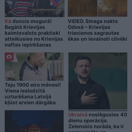
Kā
duncis mugurā!
VIDEO. Smaga nakts
Bagātā Krievijas
Odesā – Krievijas
kaimiņvalsts praktiski
triecienos sagrautas
atteikusies no Krievijas
ēkas un ievainoti cilvēki
naftas iepirkšanas
Teju 1900 eiro mēnesī!
Viena ieslodzītā
uzturēšana Latvijā
kļūst arvien dārgāka
Ukrainā
noslēgusies 40
dienu operācija.
Zelenskis norāda, ka ir