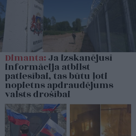
Dimanta:
Ja izskanējusī
informācija atbilst
patiesībai, tas būtu ļoti
nopietns apdraudējums
valsts drošībai