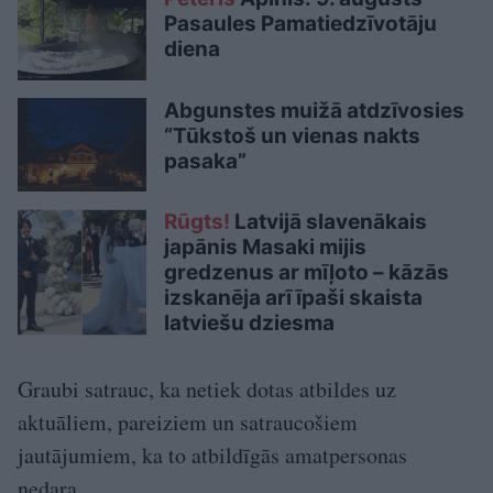
Pasaules Pamatiedzīvotāju
diena
Abgunstes muižā atdzīvosies
“Tūkstoš un vienas nakts
pasaka”
Rūgts!
Latvijā slavenākais
japānis Masaki mijis
gredzenus ar mīļoto – kāzās
izskanēja arī īpaši skaista
latviešu dziesma
Graubi satrauc, ka netiek dotas atbildes uz
aktuāliem, pareiziem un satraucošiem
jautājumiem, ka to atbildīgās amatpersonas
nedara.