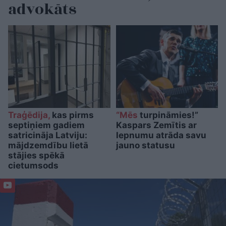
advokāts
Traģēdija,
kas pirms
“Mēs
turpināmies!”
septiņiem gadiem
Kaspars Zemītis ar
satricināja Latviju:
lepnumu atrāda savu
mājdzemdību lietā
jauno statusu
stājies spēkā
cietumsods