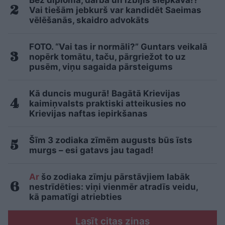
Bez diploma, darba un izbijis slepkava!?
Vai tiešām jebkurš var kandidēt Saeimas
vēlēšanās, skaidro advokāts
FOTO. “Vai tas ir normāli?” Guntars veikalā
nopērk tomātu, taču, pārgriežot to uz
pusēm, viņu sagaida pārsteigums
Kā duncis mugurā! Bagātā Krievijas
kaimiņvalsts praktiski atteikusies no
Krievijas naftas iepirkšanas
Šīm 3 zodiaka zīmēm augusts būs īsts
murgs – esi gatavs jau tagad!
Ar
šo zodiaka zīmju pārstāvjiem labāk
nestrīdēties: viņi vienmēr atradīs veidu,
kā pamatīgi atriebties
Lasīt citas ziņas