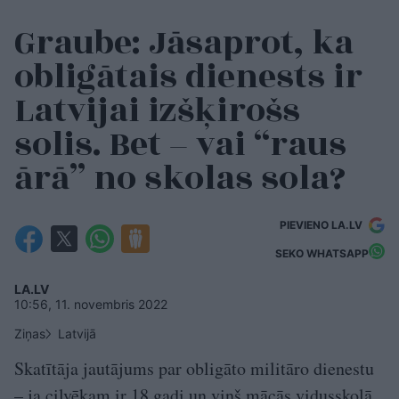
Graube: Jāsaprot, ka
obligātais dienests ir
Latvijai izšķirošs
solis. Bet – vai “raus
ārā” no skolas sola?
PIEVIENO LA.LV
SEKO WHATSAPP
LA.LV
10:56, 11. novembris 2022
Ziņas
Latvijā
Skatītāja jautājums par obligāto militāro dienestu
– ja cilvēkam ir 18 gadi un viņš mācās vidusskolā,