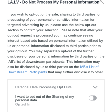
LA.LV -
Do Not Process My Personal Information
Šo
kļūdu var pieļaut
Latviešu varēšanai
If you wish to opt-out of the sale, sharing to third parties, or
daudzi! Pēc “Maxima”
atkal jauns pierādījums
processing of your personal or sensitive information for
apmeklējuma klients
– mūsu pētnieks
targeted advertising by us, please use the below opt-out
brīdina citus
izstrādājis vakcīnu pret
section to confirm your selection. Please note that after your
autovadītājus
Laimas slimību
opt-out request is processed you may continue seeing
neuzkāpt uz tā paša
interest-based ads based on personal information utilized by
grābekļa
us or personal information disclosed to third parties prior to
your opt-out. You may separately opt-out of the further
disclosure of your personal information by third parties on the
IAB’s list of downstream participants. This information may
also be disclosed by us to third parties on the
IAB’s List of
Downstream Participants
that may further disclose it to other
third parties.
Please note that this website/app uses one or more Google
Personal Data Processing Opt Outs
services and may gather and store information including but
not limited to your visit or usage behaviour. You may click to
I want to opt-out of the Sharing of my
personal data.
grant or deny consent to Google and its third-party tags to
Opted In
use your data for below specified purposes in below Google