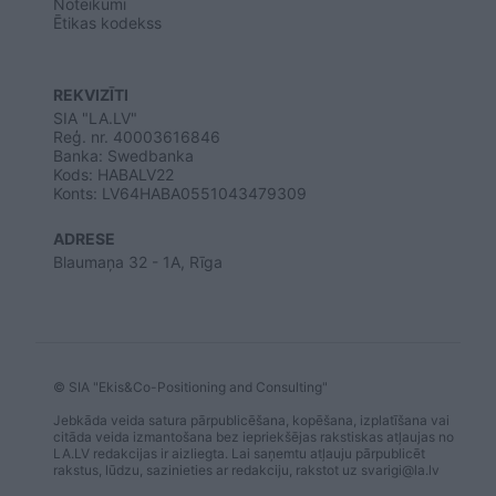
Noteikumi
Ētikas kodekss
REKVIZĪTI
SIA "LA.LV"
Reģ. nr. 40003616846
Banka: Swedbanka
Kods: HABALV22
Konts: LV64HABA0551043479309
ADRESE
Blaumaņa 32 - 1A, Rīga
© SIA "Ekis&Co-Positioning and Consulting"
Jebkāda veida satura pārpublicēšana, kopēšana, izplatīšana vai
citāda veida izmantošana bez iepriekšējas rakstiskas atļaujas no
LA.LV redakcijas ir aizliegta. Lai saņemtu atļauju pārpublicēt
rakstus, lūdzu, sazinieties ar redakciju, rakstot uz
svarigi@la.lv