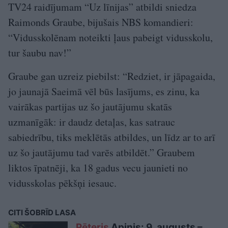
TV24 raidījumam “Uz līnijas” atbildi sniedza
Raimonds Graube, bijušais NBS komandieri:
“Vidusskolēnam noteikti ļaus pabeigt vidusskolu,
tur šaubu nav!”
Graube gan uzreiz piebilst: “Redziet, ir jāpagaida,
jo jaunajā Saeimā vēl būs lasījums, es zinu, ka
vairākas partijas uz šo jautājumu skatās
uzmanīgāk: ir daudz detaļas, kas satrauc
sabiedrību, tiks meklētās atbildes, un līdz ar to arī
uz šo jautājumu tad varēs atbildēt.” Graubem
liktos īpatnēji, ka 18 gadus vecu jaunieti no
vidusskolas pēkšņi iesauc.
CITI ŠOBRĪD LASA
Pēteris
Apinis: 9. augusts –