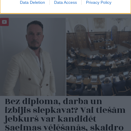
Data Deletion
Data Access
Privacy Policy
Bez diploma, darba un
izbijis slepkava!? Vai tiešām
jebkurš var kandidēt
Saeimas vēlēšanās, skaidro