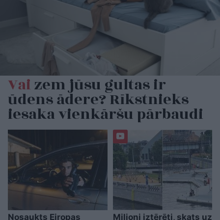
Vai
zem jūsu gultas ir
ūdens ādere? Rīkstnieks
iesaka vienkāršu pārbaudi
Nosaukts Eiropas
Miljoni iztērēti, skats uz