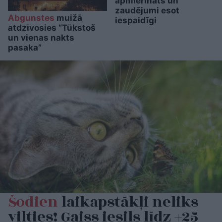
apmierināts un
zaudējumi esot
Abgunstes
muižā
iespaidīgi
atdzīvosies “Tūkstoš
un vienas nakts
pasaka”
Šodien
laikapstākļi neliks
vilties! Gaiss iesils līdz +25