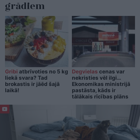
grādiem
Gribi
atbrīvoties no 5 kg
Degvielas
cenas var
liekā svara? Tad
nekristies vēl ilgi…
brokastis ir jāēd šajā
Ekonomikas ministrijā
laikā!
pastāsta, kāds ir
tālākais rīcības plāns