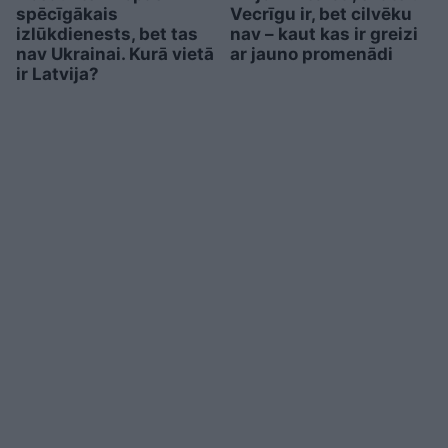
spēcīgākais
Vecrīgu ir, bet cilvēku
izlūkdienests, bet tas
nav – kaut kas ir greizi
nav Ukrainai. Kurā vietā
ar jauno promenādi
ir Latvija?