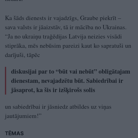
Ka šāds dienests ir vajadzīgs, Graube piekrīt –
sava valsts ir jāaizstāv, tā ir mācība no Ukrainas.
“Ja no ukraiņu traģēdijas Latvija neizies visādi
stiprāka, mēs nebūsim pareizi kaut ko sapratuši un
darījuši, tāpēc
diskusijai par to “būt vai nebūt” obligātajam
dienestam, nevajadzētu būt. Sabiedrībai ir
jāsaprot, ka šis ir izšķirošs solis
un sabiedrībai ir jāsniedz atbildes uz viņas
jautājumiem!”
TĒMAS