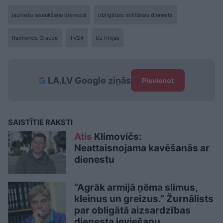
jauniešu iesaukšana dienestā
obligātais militārais dienests
Raimonds Graube
TV24
Uz līnijas
LA.LV Google ziņās
Pievienot
SAISTĪTIE RAKSTI
Atis
Klimovičs:
Neattaisnojama kavēšanās ar
dienestu
“Agrāk armijā ņēma slimus,
kleinus un greizus.” Žurnālists
par obligātā aizsardzības
dienesta ieviešanu