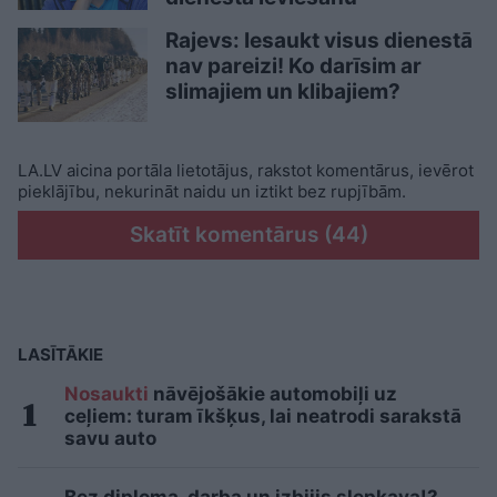
Rajevs: Iesaukt visus dienestā
nav pareizi! Ko darīsim ar
slimajiem un klibajiem?
LA.LV aicina portāla lietotājus, rakstot komentārus, ievērot
pieklājību, nekurināt naidu un iztikt bez rupjībām.
Skatīt komentārus (44)
LASĪTĀKIE
Nosaukti
nāvējošākie automobiļi uz
ceļiem: turam īkšķus, lai neatrodi sarakstā
savu auto