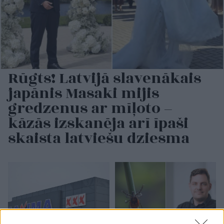
Rūgts! Latvijā slavenākais
japānis Masaki mijis
gredzenus ar mīļoto –
kāzās izskanēja arī īpaši
skaista latviešu dziesma