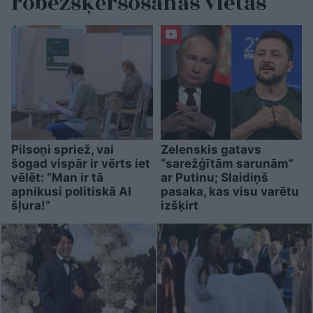
robežšķērsošanas vietās
Pilsoņi spriež, vai
Zelenskis gatavs
šogad vispār ir vērts iet
“sarežģītām sarunām”
vēlēt: “Man ir tā
ar Putinu; Slaidiņš
apnikusi politiskā AI
pasaka, kas visu varētu
šļura!”
izšķirt