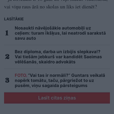
vai viņu raus ārā no skolas un liks iet dienēt?
LASĪTĀKIE
Nosaukti nāvējošākie automobiļi uz
ceļiem: turam īkšķus, lai neatrodi sarakstā
savu auto
Bez diploma, darba un izbijis slepkava!?
Vai tiešām jebkurš var kandidēt Saeimas
vēlēšanās, skaidro advokāts
FOTO.
“Vai tas ir normāli?” Guntars veikalā
nopērk tomātu, taču, pārgriežot to uz
pusēm, viņu sagaida pārsteigums
Lasīt citas ziņas