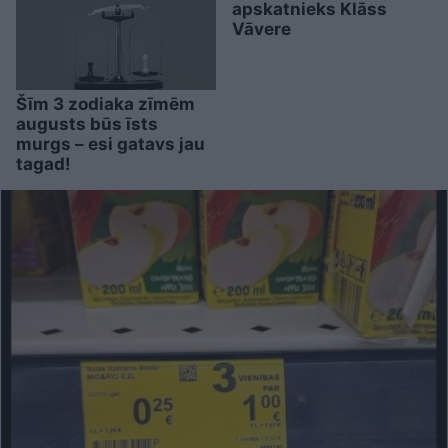
apskatnieks Klāss
Vāvere
Šīm 3 zodiaka zīmēm
augusts būs īsts
murgs – esi gatavs jau
tagad!