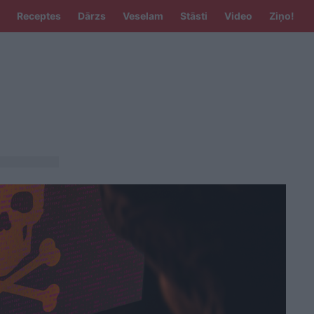
Receptes
Dārzs
Veselam
Stāsti
Video
Ziņo!