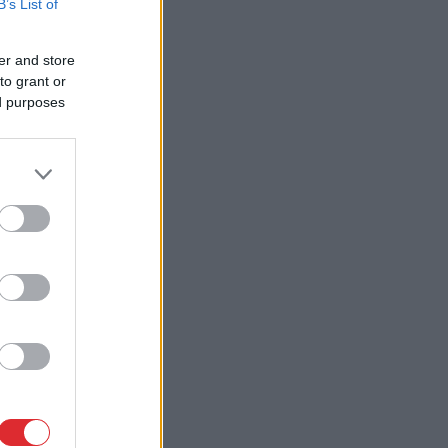
B’s List of
er and store
to grant or
ed purposes