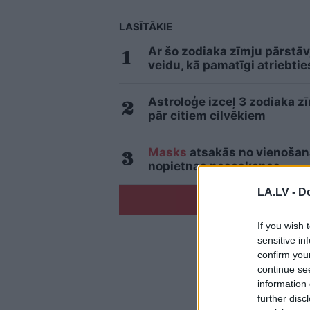
LASĪTĀKIE
Ar šo zodiaka zīmju pārstāv
veidu, kā pamatīgi atriebtie
Astroloģe izceļ 3 zodiaka z
pār citiem cilvēkiem
Masks
atsakās no vienošanās
nopietnas nesaskaņas
LA.LV -
Do
If you wish 
sensitive in
confirm you
continue se
information 
further disc