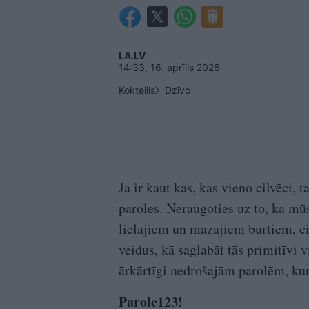
LA.LV
14:33, 16. aprīlis 2026
Kokteilis
Dzīvo
Ja ir kaut kas, kas vieno cilvēci, 
paroles. Neraugoties uz to, ka mūs
lielajiem un mazajiem burtiem, c
veidus, kā saglabāt tās primitīvi 
ārkārtīgi nedrošajām parolēm, kur
Parole123!