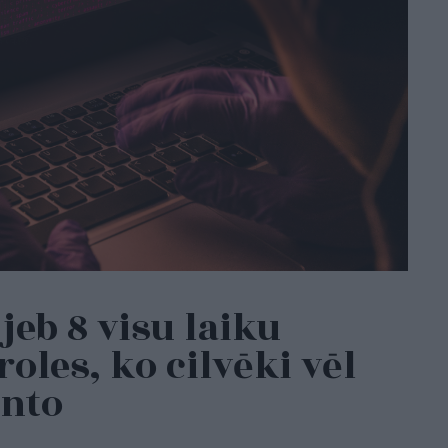
jeb 8 visu laiku
oles, ko cilvēki vēl
anto