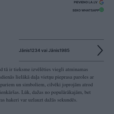
PIEVIENO LA.LV
SEKO WHATSAPP
Jānis1234 vai Jānis1985
tad tā ir tieksme izvēlēties viegli atminamas
dienās lielākā daļa vietņu pieprasa paroles ar
ipariem un simboliem, cilvēki joprojām atrod
vienkāršas. Lūk, dažas no populārākajām, bet
as hakeri var uzlauzt dažās sekundēs.