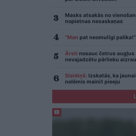
Masks atsakās no vienošanās
nopietnas nesaskaņas
“Man
pat neomulīgi palika!”
Ārsti
nosauc četrus augļus
nevajadzētu pārlieku aizrau
Slaidiņš:
Izskatās, ka jauna
nolēmis mainīt pieeju