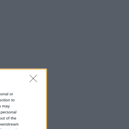
sonal or
ection to
ou may
 personal
out of the
 downstream