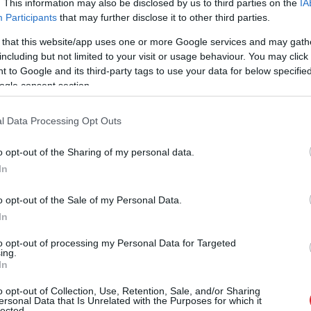
. This information may also be disclosed by us to third parties on the
IA
Participants
that may further disclose it to other third parties.
 that this website/app uses one or more Google services and may gath
including but not limited to your visit or usage behaviour. You may click 
 to Google and its third-party tags to use your data for below specifi
ogle consent section.
l Data Processing Opt Outs
o opt-out of the Sharing of my personal data.
 izmantot lielo burtu, ciparu un simbolu, tad
In
ants, vai ne? Diemžēl tā ir viena no pirmajām
o opt-out of the Sale of my Personal Data.
 kurš vēlas ielauzties cita kontā. Ja domāji, ka
In
aiks to nomainīt.
to opt-out of processing my Personal Data for Targeted
ing.
In
Jānis1234 vai Jānis1985
o opt-out of Collection, Use, Retention, Sale, and/or Sharing
ersonal Data that Is Unrelated with the Purposes for which it
lected.