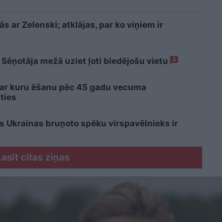
 ar Zelenski; atklājas, par ko viņiem ir
 Sēņotāja mežā uziet ļoti biedējošu vietu
5
 ar kuru ēšanu pēc 45 gadu vecuma
ties
is Ukrainas bruņoto spēku virspavēlnieks ir
Lasīt citas ziņas