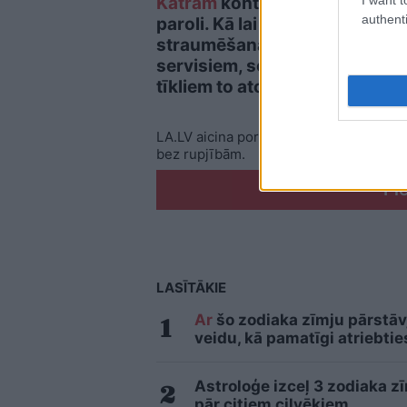
Katram
kontam – savu
Hake
authenti
paroli. Kā lai visiem
nogr
straumēšanas
Kā n
servisiem, sociālajiem
vied
tīkliem to atcerēties?
pakļ
LA.LV aicina portāla lietotājus, rakstot
bez rupjībām.
Pi
LASĪTĀKIE
Ar
šo zodiaka zīmju pārstāvj
veidu, kā pamatīgi atriebtie
Astroloģe izceļ 3 zodiaka z
pār citiem cilvēkiem