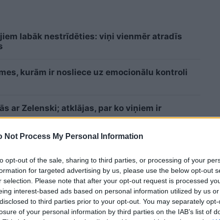
jiem labāk nestrīdēties: viņi vienmēr atradīs
s
īmes, kurām ir nosliece uz emocionālu kontroli
 ar Zelenski; atklājas, par ko viņiem ir
 Not Process My Personal Information
Lasīt citas ziņas
to opt-out of the sale, sharing to third parties, or processing of your per
formation for targeted advertising by us, please use the below opt-out s
r selection. Please note that after your opt-out request is processed y
eing interest-based ads based on personal information utilized by us or
disclosed to third parties prior to your opt-out. You may separately opt-
losure of your personal information by third parties on the IAB’s list of