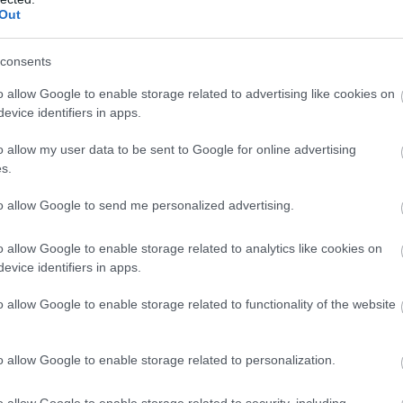
Out
Atcelt
Ziņot
consents
elekts
parole
o allow Google to enable storage related to advertising like cookies on
evice identifiers in apps.
ogle ziņās
o allow my user data to be sent to Google for online advertising
Pievienot
s.
to allow Google to send me personalized advertising.
o allow Google to enable storage related to analytics like cookies on
evice identifiers in apps.
o allow Google to enable storage related to functionality of the website
o allow Google to enable storage related to personalization.
o allow Google to enable storage related to security, including