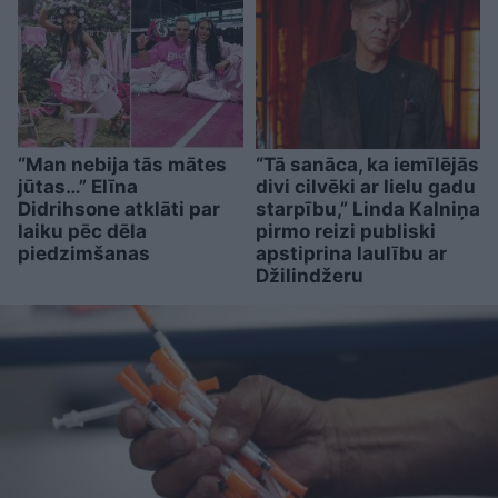
“Man nebija tās mātes
“Tā sanāca, ka iemīlējās
jūtas…” Elīna
divi cilvēki ar lielu gadu
Didrihsone atklāti par
starpību,” Linda Kalniņa
laiku pēc dēla
pirmo reizi publiski
piedzimšanas
apstiprina laulību ar
Džilindžeru