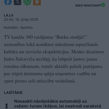
SEKO WHATSAPP
LA.LV
20:40, 16. jūnijs 2026
Kokteilis
Apbrīno
TV kanāla 360 raidījuma “Burku studijā!”
uzmanības lokā nonākusi mūsdienu iepazīšanās
kultūra un sieviešu ekspektācijas. Modes dizainere
Indra Salceviča neslēpj, ka labprāt ļautos jauna
romāna sākumam, tomēr aktuāls paliek jautājums
par stiprā dzimuma spēju uzņemties vadību un
spert pirmo soli attiecību veidošanā.
LASĪTĀKIE
Nosaukti nāvējošākie automobiļi uz
ceļiem: turam īkšķus, lai neatrodi sarakstā