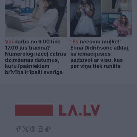
Vai
darbs no 9.00 līdz
“Es
neesmu muļķe!”
17.00 jūs tracina?
Elīna Didrihsone atklāj,
Numerologi izceļ četrus
kā iemācījusies
dzimšanas datumus,
sadzīvot ar visu, kas
kuru īpašniekiem
par viņu tiek runāts
brīvība ir īpaši svarīga