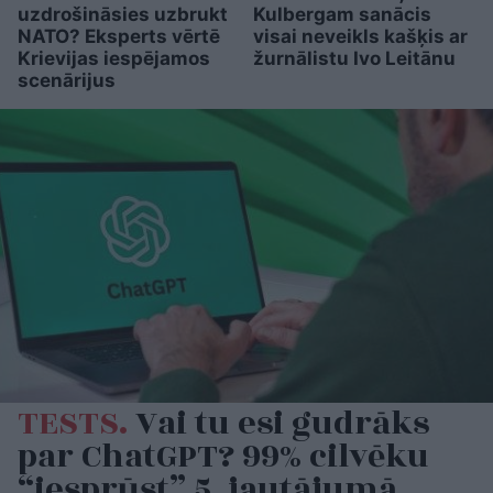
uzdrošināsies uzbrukt
Kulbergam sanācis
NATO? Eksperts vērtē
visai neveikls kašķis ar
Krievijas iespējamos
žurnālistu Ivo Leitānu
scenārijus
TESTS.
Vai tu esi gudrāks
par ChatGPT? 99% cilvēku
“iesprūst” 5. jautājumā