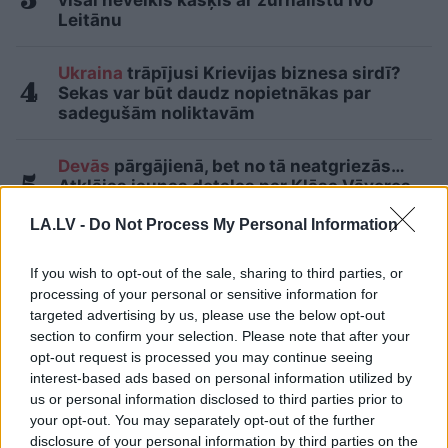
Leitānu
Ukraina
trāpījusi Krievijas biznesa sirdī?
Sekas var būt daudz nopietnākas par
sadegušām noliktavām
Devās
pārgājienā, bet no tā neatgriezās…
Atklājas jaunas detaļas par Klāsa Vāveres
pēdējām dzīves dienām
LA.LV -
Do Not Process My Personal Information
“Šausmās gribas noskurināties!” Pircējs
If you wish to opt-out of the sale, sharing to third parties, or
veikalā uzvelkas par citu pircēju uzvedību
processing of your personal or sensitive information for
pie bulciņu stenda
targeted advertising by us, please use the below opt-out
section to confirm your selection. Please note that after your
Lasīt citas ziņas
opt-out request is processed you may continue seeing
interest-based ads based on personal information utilized by
us or personal information disclosed to third parties prior to
your opt-out. You may separately opt-out of the further
disclosure of your personal information by third parties on the