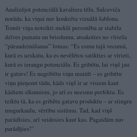
Analizējot potenciālā kavaliera tēlu, Salceviča
norāda, ka viņai nav konkrēta vizuālā šablona.
Tomēr viņa noteikti meklē personību ar stabilu
dzīves pamatu un briedumu, atsakoties no vīrieša
“pāraudzināšanas” lomas: “Es esmu tajā vecumā,
kurā es uzskatu, ka es nevēlētos satikties ar vīrieti,
kurā es ieraugu potenciālu. Es gribētu, lai viņš jau
ir gatavs! Es negribētu viņu mainīt – es gribētu
viņu pieņemt tādu, kāds viņš ir ar visiem kaut
kādiem sīkumiem, jo arī es neesmu perfekta. Es
teiktu tā, ka es gribētu gatavu produktu – ar stingru
mugurkaulu, vērtību sistēmu. Tad, kad viņš
parādīsies, arī veidosies kaut kas. Pagaidām nav
parādījies!”