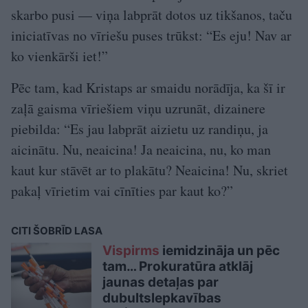
skarbo pusi — viņa labprāt dotos uz tikšanos, taču
iniciatīvas no vīriešu puses trūkst: “Es eju! Nav ar
ko vienkārši iet!”
Pēc tam, kad Kristaps ar smaidu norādīja, ka šī ir
zaļā gaisma vīriešiem viņu uzrunāt, dizainere
piebilda: “Es jau labprāt aizietu uz randiņu, ja
aicinātu. Nu, neaicina! Ja neaicina, nu, ko man
kaut kur stāvēt ar to plakātu? Neaicina! Nu, skriet
pakaļ vīrietim vai cīnīties par kaut ko?”
CITI ŠOBRĪD LASA
Vispirms
iemidzināja un pēc
tam… Prokuratūra atklāj
jaunas detaļas par
dubultslepkavības