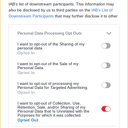
IAB’s list of downstream participants. This information may
also be disclosed by us to third parties on the
IAB’s List of
Downstream Participants
that may further disclose it to other
third parties.
Please note that this website/app uses one or more Google
Personal Data Processing Opt Outs
services and may gather and store information including but
not limited to your visit or usage behaviour. You may click to
I want to opt-out of the Sharing of my
personal data.
grant or deny consent to Google and its third-party tags to
Opted In
use your data for below specified purposes in below Google
Kas
notiek, kad aizveras
consent section.
I want to opt-out of the Sale of my
Personal Data.
guļamistabas durvis?
Opted In
Zodiaka zīme atklāj tavu
I want to opt-out of processing my
intīmo pusi
Personal Data for Targeted Advertising.
Opted In
I want to opt-out of Collection, Use,
Retention, Sale, and/or Sharing of my
Personal Data that Is Unrelated with the
Purposes for which it was collected.
Opted Out