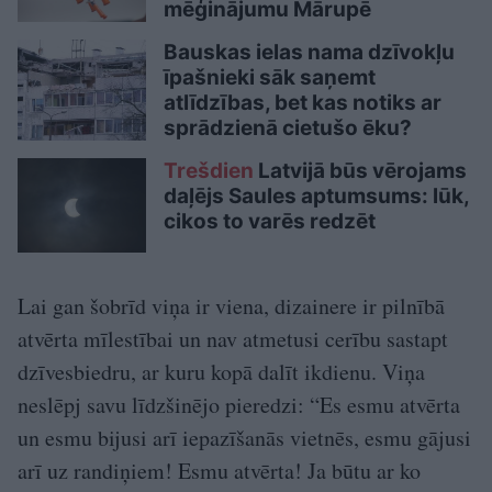
mēģinājumu Mārupē
Bauskas ielas nama dzīvokļu
īpašnieki sāk saņemt
atlīdzības, bet kas notiks ar
sprādzienā cietušo ēku?
Trešdien
Latvijā būs vērojams
daļējs Saules aptumsums: lūk,
cikos to varēs redzēt
Lai gan šobrīd viņa ir viena, dizainere ir pilnībā
atvērta mīlestībai un nav atmetusi cerību sastapt
dzīvesbiedru, ar kuru kopā dalīt ikdienu. Viņa
neslēpj savu līdzšinējo pieredzi: “Es esmu atvērta
un esmu bijusi arī iepazīšanās vietnēs, esmu gājusi
arī uz randiņiem! Esmu atvērta! Ja būtu ar ko