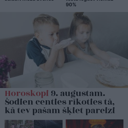
90%
Horoskopi
9. augustam.
Šodien centies rīkoties tā,
kā tev pašam šķiet pareizi