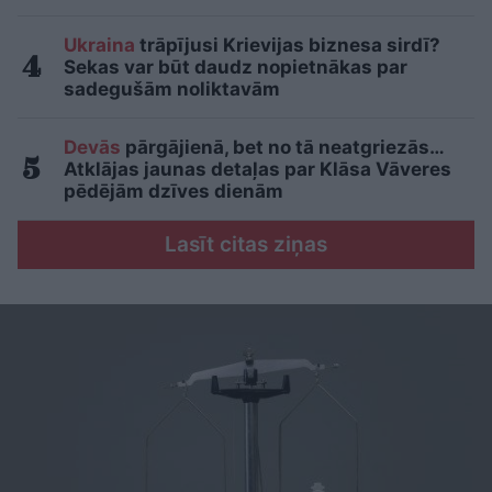
Ukraina
trāpījusi Krievijas biznesa sirdī?
Sekas var būt daudz nopietnākas par
sadegušām noliktavām
Devās
pārgājienā, bet no tā neatgriezās…
Atklājas jaunas detaļas par Klāsa Vāveres
pēdējām dzīves dienām
Lasīt citas ziņas