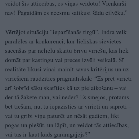
veidot šīs attiecības, es viņas veidotu! Vienkārši
nav! Pagaidām es neesmu satikusi šādu cilvēku.”
Vērtējot situāciju “iepazīšanās tirgū”, Indra velk
paralēles ar konkurenci, kur lieliskas sievietes
sacenšas par nelielu skaitu brīvu vīriešu, kas liek
domāt par kastingu vai preces izvēli veikalā. Šī
realitāte likusi viņai mainīt savus kritērijus un uz
vīriešiem raudzīties pragmatiskāk: “Es pret vīrieti
arī šobrīd sāku skatīties kā uz pielaikošanu – vai
der tā žakete man, vai neder? Es smejos, protams,
bet tiešām, nu, tu iepazīsties ar vīrieti un saproti –
vai tu gribi viņu paturēt un nēsāt gadiem, likt
pogas un piešūt, un lāpīt, un veidot tās attiecības,
vai tas ir kaut kāds garāmgājējs?”