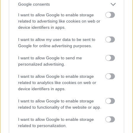
Google consents
I want to allow Google to enable storage
Atcelt
Ziņot
related to advertising like cookies on web or
Mīļotajam cilvēkam šo
Rūgts! Latvijā
device identifiers in apps.
labāk nedāvināt! Šīs
slavenākais japānis
šķietami nevainīgās
Masaki mijis gredzenus
I want to allow my user data to be sent to
dāvanas attiecībās var
ar mīļoto – kāzās
Google for online advertising purposes.
ienest strīdus un
izskanēja arī īpaši
asaras
skaista latviešu
I want to allow Google to send me
dziesma
personalized advertising.
I want to allow Google to enable storage
related to analytics like cookies on web or
device identifiers in apps.
I want to allow Google to enable storage
related to functionality of the website or app.
I want to allow Google to enable storage
related to personalization.