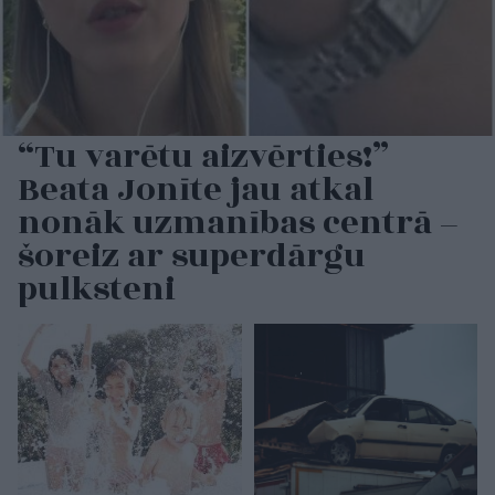
“Tu varētu aizvērties!”
Beata Jonīte jau atkal
nonāk uzmanības centrā –
šoreiz ar superdārgu
pulksteni