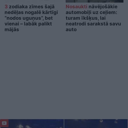
3
zodiaka zīmes šajā
Nosaukti
nāvējošākie
nedēļas nogalē kārtīgi
automobiļi uz ceļiem:
“nodos uguņus”, bet
turam īkšķus, lai
vienai – labāk palikt
neatrodi sarakstā savu
mājās
auto