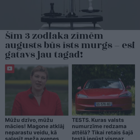
Šīm 3 zodiaka zīmēm
augusts būs īsts murgs – esi
gatavs jau tagad!
Mūžu dzīvo, mūžu
TESTS. Kuras valsts
mācies! Magone atklāj
numurzīme redzama
neparastu veidu, kā
attēlā? Tikai retais šajā
salasīt meža avenes
testā iegūst vismaz