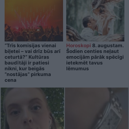
“Trīs komisijas vienai
Horoskopi
8. augustam.
biļetei – vai drīz būs arī
Šodien centies neļaut
ceturtā?” Kultūras
emocijām pārāk spēcīgi
baudītāji ir patiesi
ietekmēt tavus
nikni, kur beigās
lēmumus
“nostājas” pirkuma
cena