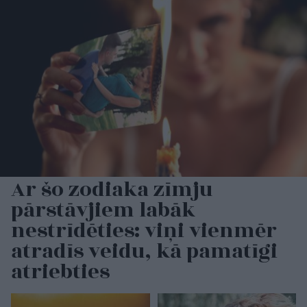
Ar šo zodiaka zīmju
pārstāvjiem labāk
nestrīdēties: viņi vienmēr
atradīs veidu, kā pamatīgi
atriebties