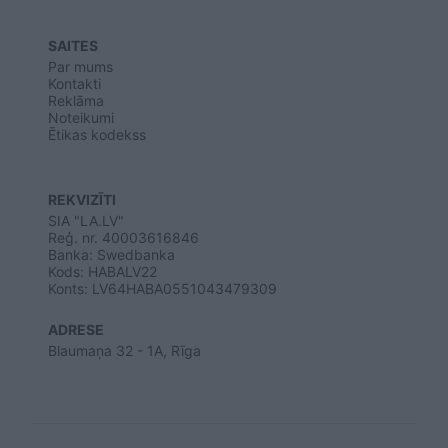
SAITES
Par mums
Kontakti
Reklāma
Noteikumi
Ētikas kodekss
REKVIZĪTI
SIA "LA.LV"
Reģ. nr. 40003616846
Banka: Swedbanka
Kods: HABALV22
Konts: LV64HABA0551043479309
ADRESE
Blaumaņa 32 - 1A, Rīga