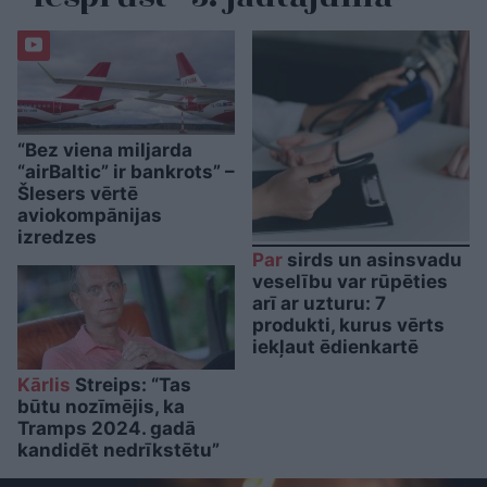
“Bez viena miljarda
“airBaltic” ir bankrots” –
Šlesers vērtē
aviokompānijas
izredzes
Par
sirds un asinsvadu
veselību var rūpēties
arī ar uzturu: 7
produkti, kurus vērts
iekļaut ēdienkartē
Kārlis
Streips: “Tas
būtu nozīmējis, ka
Tramps 2024. gadā
kandidēt nedrīkstētu”