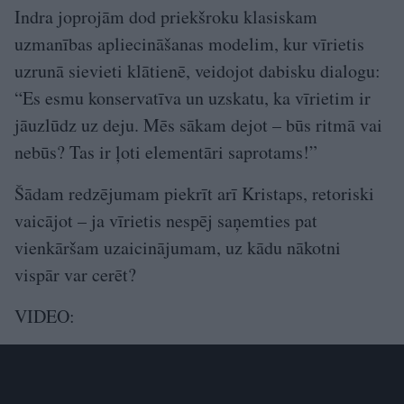
Indra joprojām dod priekšroku klasiskam
uzmanības apliecināšanas modelim, kur vīrietis
uzrunā sievieti klātienē, veidojot dabisku dialogu:
“Es esmu konservatīva un uzskatu, ka vīrietim ir
jāuzlūdz uz deju. Mēs sākam dejot – būs ritmā vai
nebūs? Tas ir ļoti elementāri saprotams!”
Šādam redzējumam piekrīt arī Kristaps, retoriski
vaicājot – ja vīrietis nespēj saņemties pat
vienkāršam uzaicinājumam, uz kādu nākotni
vispār var cerēt?
VIDEO: