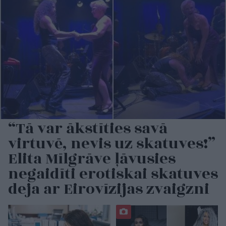
“Tā var ākstīties savā
virtuvē, nevis uz skatuves!”
Elita Mīlgrāve ļāvusies
negaidīti erotiskai skatuves
deja ar Eirovīzijas zvaigzni