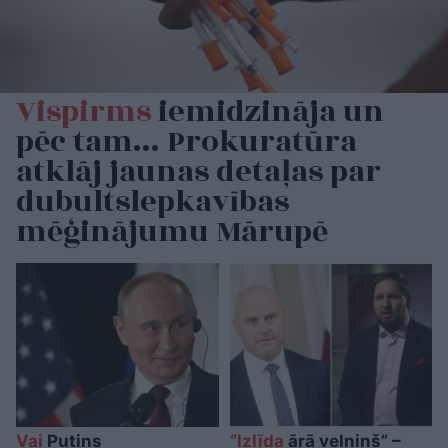
Vispirms
iemidzināja un
pēc tam… Prokuratūra
atklāj jaunas detaļas par
dubultslepkavības
mēģinājumu Mārupē
Vai
Putins
“Izlīda
ārā velniņš” –