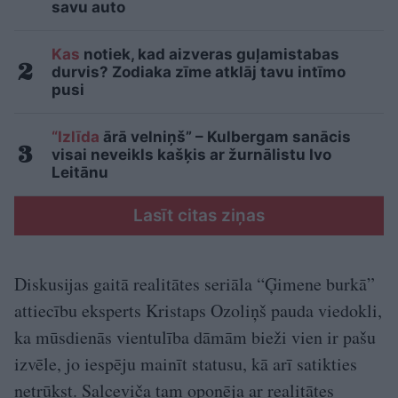
savu auto
Kas
notiek, kad aizveras guļamistabas
durvis? Zodiaka zīme atklāj tavu intīmo
pusi
“Izlīda
ārā velniņš” – Kulbergam sanācis
visai neveikls kašķis ar žurnālistu Ivo
Leitānu
Lasīt citas ziņas
Diskusijas gaitā realitātes seriāla “Ģimene burkā”
attiecību eksperts Kristaps Ozoliņš pauda viedokli,
ka mūsdienās vientulība dāmām bieži vien ir pašu
izvēle, jo iespēju mainīt statusu, kā arī satikties
netrūkst. Salceviča tam oponēja ar realitātes