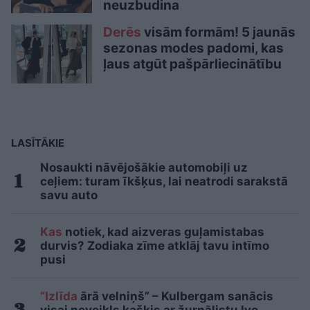
neuzbudina
Derēs
visām formām! 5 jaunās
sezonas modes padomi, kas
ļaus atgūt pašpārliecinātību
LASĪTĀKIE
Nosaukti nāvējošākie automobiļi uz
ceļiem: turam īkšķus, lai neatrodi sarakstā
savu auto
Kas
notiek, kad aizveras guļamistabas
durvis? Zodiaka zīme atklāj tavu intīmo
pusi
“Izlīda
ārā velniņš” – Kulbergam sanācis
visai neveikls kašķis ar žurnālistu Ivo