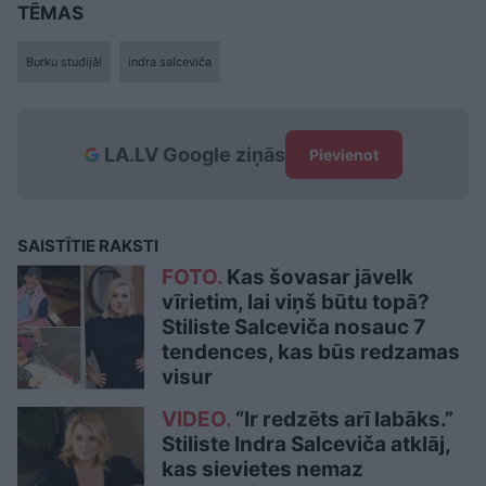
TĒMAS
Burku studijā!
indra salceviča
LA.LV Google ziņās
Pievienot
SAISTĪTIE RAKSTI
FOTO.
Kas šovasar jāvelk
vīrietim, lai viņš būtu topā?
Stiliste Salceviča nosauc 7
tendences, kas būs redzamas
visur
VIDEO.
“Ir redzēts arī labāks.”
Stiliste Indra Salceviča atklāj,
kas sievietes nemaz